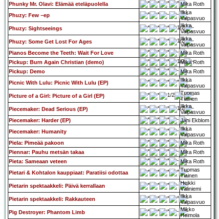
Phunky Mr. Olavi: Elämää eteläpuolella
Mika Roth
Ilkka
Phuzy: Few –ep
Valpasvuo
Ilkka
Phuzy: Sightseeings
Valpasvuo
Ilkka
Phuzy: Some Get Lost For Ages
Valpasvuo
Pianos Become the Teeth: Wait For Love
Mika Roth
Pickup: Burn Again Christian (demo)
Mika Roth
Pickup: Demo
Mika Roth
Ilkka
Picnic With Lulu: Picnic With Lulu (EP)
Valpasvuo
Tuomas
Picture of a Girl: Picture of a Girl (EP)
Tiainen
Ilkka
Piecemaker: Dead Serious (EP)
Valpasvuo
Piecemaker: Harder (EP)
Jani Ekblom
Ilkka
Piecemaker: Humanity
Valpasvuo
Piela: Pimeää pakoon
Mika Roth
Piennar: Pauhu metsän takaa
Mika Roth
Pieta: Sameaan veteen
Mika Roth
Tuomas
Pietari & Kohtalon kauppiaat: Paratiisi odottaa
Tiainen
Heikki
Pietarin spektaakkeli: Päivä kerrallaan
Väliniemi
Ilkka
Pietarin spektaakkeli: Rakkauteen
Valpasvuo
Mikko
Pig Destroyer: Phantom Limb
Heimola