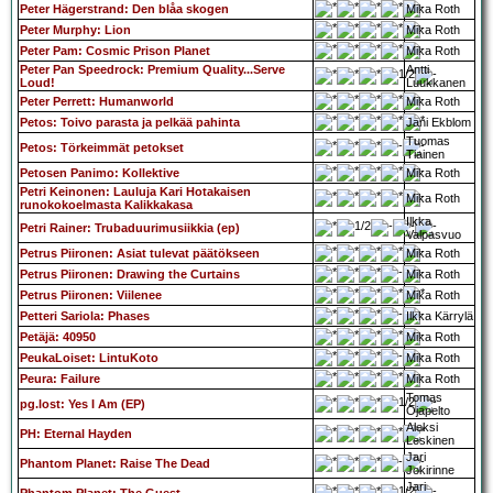
Peter Hägerstrand: Den blåa skogen
Mika Roth
Peter Murphy: Lion
Mika Roth
Peter Pam: Cosmic Prison Planet
Mika Roth
Peter Pan Speedrock: Premium Quality...Serve
Antti
Loud!
Luukkanen
Peter Perrett: Humanworld
Mika Roth
Petos: Toivo parasta ja pelkää pahinta
Jani Ekblom
Tuomas
Petos: Törkeimmät petokset
Tiainen
Petosen Panimo: Kollektive
Mika Roth
Petri Keinonen: Lauluja Kari Hotakaisen
Mika Roth
runokokoelmasta Kalikkakasa
Ilkka
Petri Rainer: Trubaduurimusiikkia (ep)
Valpasvuo
Petrus Piironen: Asiat tulevat päätökseen
Mika Roth
Petrus Piironen: Drawing the Curtains
Mika Roth
Petrus Piironen: Viilenee
Mika Roth
Petteri Sariola: Phases
Ilkka Kärrylä
Petäjä: 40950
Mika Roth
PeukaLoiset: LintuKoto
Mika Roth
Peura: Failure
Mika Roth
Tomas
pg.lost: Yes I Am (EP)
Ojapelto
Aleksi
PH: Eternal Hayden
Leskinen
Jari
Phantom Planet: Raise The Dead
Jokirinne
Jari