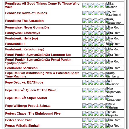
Penniless: All Good Things Come To Those Who
Miika
Wait
Jalonen
Tommi
Penniless: Rows of Houses
Saarikoski
Ilkka
Penniless: The Attraction
Valpasvuo
Pennywise: Never Gonna Die
Mika Roth
Pennywise: Yesterdays
Mika Roth
Pentatonik: Hellä (ep)
Mika Roth
Pentatonik: II
Mika Roth
Pentatonik: Kelvoton (ep)
Mika Roth
Pentti Punkin Syntymäpäivät: Luonnon luo
Mika Roth
Pentti Punkin Syntymäpäivät: Pentti Punkin
Mika Roth
Syntymäpäivät
Penumbra: Seclusion
Mika Roth
Pepe Deluxe: Astonishing New & Patented Spare
Mikko
Time Machine
Lamberg
Jari
Pepe DeLuxé: BEATitude
Jokirinne
Ilkka
Pepe Deluxé: Queen Of The Wave
Valpasvuo
Ilkka
Pepe DeLuxé: Super Sound
Valpasvuo
Heikki
Pepe Willberg: Pepe & Saimaa
Väliniemi
Tomas
Perfect Chaos: The Eightbound Five
Ojapelto
Perfect Son: Cast
Mika Roth
Perna: Valhalla Simhall
Mika Roth