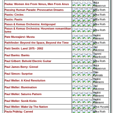
Ilkka
Paska: Women Are From Venus, Men From Anus
Valpasvuo
Passing Human Parade: Provocative Dreams
Mika Roth
Pastis: Circles
Mika Roth
Pastis: Pastis
Mika Roth
Pasus & Kemas Orchestra: Antigospel
Mika Roth
Pasus & Kemas Orchestra: Houreisen romantiikan
Mika Roth
lumo
Heikki
Pate Mustajärvi: Musta
Väliniemi
Pathfinder: Beyond the Space, Beyond the Time
Mika Roth
Jari
Patti Smith: Land 1975 - 2002
Jokirinne
Tommi
Paul Banks: Banks
Saarikoski
Paul Gilbert: Behold Electric Guitar
Mika Roth
Ilkka
Paul James Berry: Ginnel
Valpasvuo
Otto
Paul Simon: Surprise
Kylmälä
Heikki
Paul Weller: A Kind Revolution
Väliniemi
Jari
Paul Weller: Illumination
Jokirinne
Heikki
Paul Weller: Saturns Pattern
Väliniemi
Heikki
Paul Weller: Sonik Kicks
Väliniemi
Paul Weller: Wake Up The Nation
Vesa Hyypiä
Paula Präktig: Carved
Mika Roth