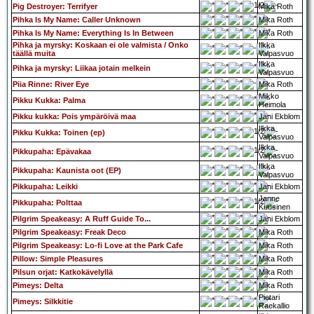
Pig Destroyer: Terrifyer
Mika Roth
Pihka Is My Name: Caller Unknown
Mika Roth
Pihka Is My Name: Everything Is In Between
Mika Roth
Pihka ja myrsky: Koskaan ei ole valmista / Onko
Ilkka
täällä muita
Valpasvuo
Ilkka
Pihka ja myrsky: Liikaa jotain melkein
Valpasvuo
Piia Rinne: River Eye
Mika Roth
Mikko
Pikku Kukka: Palma
Heimola
Pikku kukka: Pois ympäröivä maa
Jani Ekblom
Ilkka
Pikku Kukka: Toinen (ep)
Valpasvuo
Ilkka
Pikkupaha: Epävakaa
Valpasvuo
Ilkka
Pikkupaha: Kaunista oot (EP)
Valpasvuo
Pikkupaha: Leikki
Jani Ekblom
Janne
Pikkupaha: Polttaa
Kuusinen
Pilgrim Speakeasy: A Ruff Guide To...
Jani Ekblom
Pilgrim Speakeasy: Freak Deco
Mika Roth
Pilgrim Speakeasy: Lo-fi Love at the Park Cafe
Mika Roth
Pillow: Simple Pleasures
Mika Roth
Pilsun orjat: Katkokävelyllä
Mika Roth
Pimeys: Delta
Mika Roth
Pietari
Pimeys: Silkkitie
Raekallio