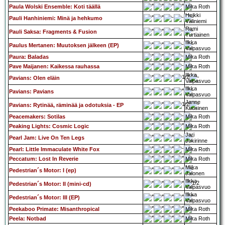
Paula Wolski Ensemble: Koti täällä
Mika Roth
Heikki
Pauli Hanhiniemi: Minä ja hehkumo
Väliniemi
Rami
Pauli Saksa: Fragments & Fusion
Turtiainen
Ilkka
Paulus Mertanen: Muutoksen jälkeen (EP)
Valpasvuo
Paura: Baladas
Mika Roth
Pave Maijanen: Kaikessa rauhassa
Mika Roth
Ilkka
Pavians: Olen eläin
Valpasvuo
Ilkka
Pavians: Pavians
Valpasvuo
Janne
Pavians: Rytinää, räminää ja odotuksia - EP
Kuusinen
Peacemakers: Sotilas
Mika Roth
Peaking Lights: Cosmic Logic
Mika Roth
Jari
Pearl Jam: Live On Ten Legs
Jokirinne
Pearl: Little Immaculate White Fox
Mika Roth
Peccatum: Lost In Reverie
Mika Roth
Miika
Pedestrian´s Motor: I (ep)
Jalonen
Ilkka
Pedestrian´s Motor: II (mini-cd)
Valpasvuo
Ilkka
Pedestrian´s Motor: III (EP)
Valpasvuo
Peekaboo Primate: Misanthropical
Mika Roth
Peela: Notbad
Mika Roth