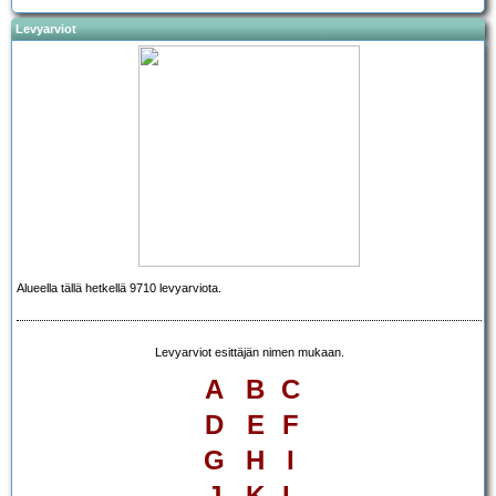
Levyarviot
Alueella tällä hetkellä 9710 levyarviota.
Levyarviot esittäjän nimen mukaan.
A
B
C
D
E
F
G
H
I
J
K
L