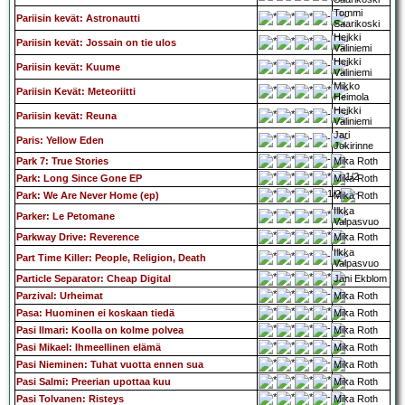
Tommi
Pariisin kevät: Astronautti
Saarikoski
Heikki
Pariisin kevät: Jossain on tie ulos
Väliniemi
Heikki
Pariisin kevät: Kuume
Väliniemi
Mikko
Pariisin Kevät: Meteoriitti
Heimola
Heikki
Pariisin kevät: Reuna
Väliniemi
Jari
Paris: Yellow Eden
Jokirinne
Park 7: True Stories
Mika Roth
Park: Long Since Gone EP
Mika Roth
Park: We Are Never Home (ep)
Mika Roth
Ilkka
Parker: Le Petomane
Valpasvuo
Parkway Drive: Reverence
Mika Roth
Ilkka
Part Time Killer: People, Religion, Death
Valpasvuo
Particle Separator: Cheap Digital
Jani Ekblom
Parzival: Urheimat
Mika Roth
Pasa: Huominen ei koskaan tiedä
Mika Roth
Pasi Ilmari: Koolla on kolme polvea
Mika Roth
Pasi Mikael: Ihmeellinen elämä
Mika Roth
Pasi Nieminen: Tuhat vuotta ennen sua
Mika Roth
Pasi Salmi: Preerian upottaa kuu
Mika Roth
Pasi Tolvanen: Risteys
Mika Roth