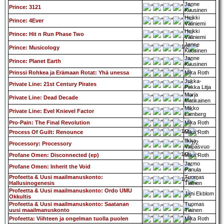
Janne
Prince: 3121
Kuusinen
Heikki
Prince: 4Ever
Väliniemi
Heikki
Prince: Hit n Run Phase Two
Väliniemi
Janne
Prince: Musicology
Kuusinen
Janne
Prince: Planet Earth
Kuusinen
Prinssi Rohkea ja Erämaan Rotat: Yhä unessa
Mika Roth
Jukka-
Private Line: 21st Century Pirates
Pekka Litja
Marja
Private Line: Dead Decade
Matikainen
Mikko
Private Line: Evel Knievel Factor
Lamberg
Pro-Pain: The Final Revolution
Mika Roth
Process Of Guilt: Renounce
Mika Roth
Ilkka
Processory: Processory
Valpasvuo
Profane Omen: Disconnected (ep)
Mika Roth
Jarmo
Profane Omen: Inherit the Void
Panula
Profeetta & Uusi maailmanuskonto:
Tuomas
Hallusinogenesis
Tiainen
Profeetta & Uusi maailmanuskonto: Ordo UMU
Jani Ekblom
Okkultis
Profeetta & Uusi maailmanuskonto: Saatanan
Tuomas
uusi maailmanuskonto
Tiainen
Profeetta: Viihteen ja ongelman tuolla puolen
Mika Roth