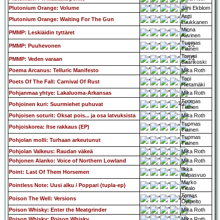
Plutonium Orange: Volume
Jani Ekblom
Antti
Plutonium Orange: Waiting For The Gun
Luukkanen
Minna
PMMP: Leskiäidin tyttäret
Auvinen
Tuomas
PMMP: Puuhevonen
Tiainen
Tommi
PMMP: Veden varaan
Saarikoski
Poema Arcanus: Telluric Manifesto
Mika Roth
Toni
Poets Of The Fall: Carnival Of Rust
Hietamäki
Pohjanmaa yhtye: Lakaluoma-Arkansas
Mika Roth
Tuomas
Pohjoinen kuri: Suurmiehet puhuvat
Tiainen
Pohjoisen soturit: Oksat pois... ja osa latvuksista
Mika Roth
Tuomas
Pohjoiskorea: Itse rakkaus (EP)
Tiainen
Tuomas
Pohjolan molli: Turhaan arkeutunut
Tiainen
Pohjolan Valkeus: Raudan väkeä
Mika Roth
Pohjonen Alanko: Voice of Northern Lowland
Mika Roth
Ilkka
Point: Last Of Them Horsemen
Valpasvuo
Marko
Pointless Note: Uusi alku / Poppari (tupla-ep)
Ylitalo
Tomas
Poison The Well: Versions
Ojapelto
Poison Whisky: Enter the Meatgrinder
Mika Roth
Poison Whisky: Poison Whisky
Mika Roth