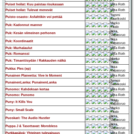
Puiset heilat: Kuu paistaa risukasaan
Mika Roth
Puiset heilat: Tulevat menevät
Mika Roth
Tommi
Puisto-osasto: Asfalttikin voi pettää
Saarikoski
Marko
Puk: Kadonnut manner
Ylitalo
Ilkka
Puk: Kesän viimeinen perhonen
Valpasvuo
Ilkka
Puk: Koordinaatit
Valpasvuo
Puk: Murhalaulut
Mika Roth
Puk: Romanssi
Mika Roth
Marko
Puk: Timanttisydän / Rakkauden nälkä
Ylitalo
Ilkka
Pukka: Pies (ep)
Valpasvuo
Punainen Planeetta: Vive le Moment
Mika Roth
Tommi
PunainenLanka: PunainenLanka
Saarikoski
Punomo: Kahdeksan kertaa
Mika Roth
Punomo: Punomo
Mika Roth
Ilkka
Puny: It Kills You
Valpasvuo
Marko
Puny: Small Scale
Ylitalo
Ilkka
Puoskari: The Audio Hustler
Valpasvuo
Ilkka
Puppa J & Tasottavat: Morobless
Valpasvuo
Purkkapäivä: Yhteinen tulevaisuus
Mika Roth