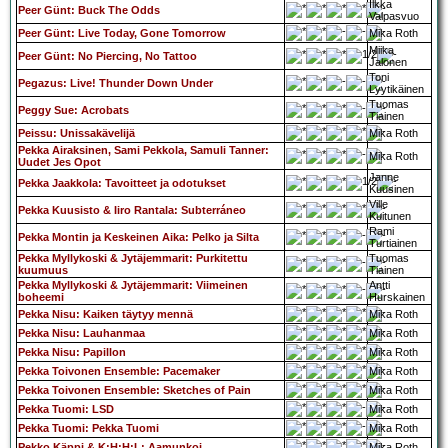
Ilkka
Peer Günt: Buck The Odds
Valpasvuo
Peer Günt: Live Today, Gone Tomorrow
Mika Roth
Miika
Peer Günt: No Piercing, No Tattoo
Jalonen
Toni
Pegazus: Live! Thunder Down Under
Lyytikäinen
Tuomas
Peggy Sue: Acrobats
Tiainen
Peissu: Unissakävelijä
Mika Roth
Pekka Airaksinen, Sami Pekkola, Samuli Tanner:
Mika Roth
Uudet Jes Opot
Janne
Pekka Jaakkola: Tavoitteet ja odotukset
Kuusinen
Ville
Pekka Kuusisto & Iiro Rantala: Subterráneo
Kuitunen
Rami
Pekka Montin ja Keskeinen Aika: Pelko ja Silta
Turtiainen
Pekka Myllykoski & Jytäjemmarit: Purkitettu
Tuomas
kuumuus
Tiainen
Pekka Myllykoski & Jytäjemmarit: Viimeinen
Antti
boheemi
Hurskainen
Pekka Nisu: Kaiken täytyy mennä
Mika Roth
Pekka Nisu: Lauhanmaa
Mika Roth
Pekka Nisu: Papillon
Mika Roth
Pekka Toivonen Ensemble: Pacemaker
Mika Roth
Pekka Toivonen Ensemble: Sketches of Pain
Mika Roth
Pekka Tuomi: LSD
Mika Roth
Pekka Tuomi: Pekka Tuomi
Mika Roth
Pekko Käppi & K:H:H:L: Aamunkoi
Mika Roth