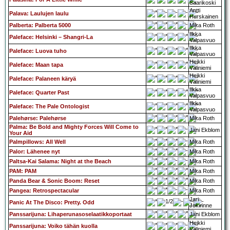
Saarikoski
Antti
Palava: Laulujen laulu
Hurskainen
Palberta: Palberta 5000
Mika Roth
Ilkka
Paleface: Helsinki – Shangri-La
Valpasvuo
Ilkka
Paleface: Luova tuho
Valpasvuo
Heikki
Paleface: Maan tapa
Väliniemi
Heikki
Paleface: Palaneen käryä
Väliniemi
Ilkka
Paleface: Quarter Past
Valpasvuo
Ilkka
Paleface: The Pale Ontologist
Valpasvuo
Palehørse: Palehørse
Mika Roth
Palma: Be Bold and Mighty Forces Will Come to
Jani Ekblom
Your Aid
Palmpillows: All Well
Mika Roth
Palor: Lähenee nyt
Mika Roth
Paltsa-Kai Salama: Night at the Beach
Mika Roth
PAM: PAM
Mika Roth
Panda Bear & Sonic Boom: Reset
Mika Roth
Pangea: Retrospectacular
Mika Roth
Jari
Panic At The Disco: Pretty. Odd
Jokirinne
Panssarijuna: Lihaperunasoselaatikkoportaat
Jani Ekblom
Heikki
Panssarijuna: Voiko tähän kuolla
Väliniemi