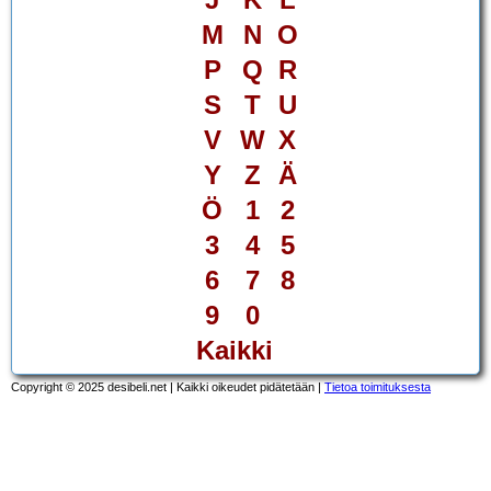
M
N
O
P
Q
R
S
T
U
V
W
X
Y
Z
Ä
Ö
1
2
3
4
5
6
7
8
9
0
Kaikki
Copyright © 2025 desibeli.net | Kaikki oikeudet pidätetään |
Tietoa toimituksesta