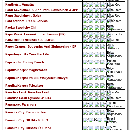
Pantheist: Amartia
Mika Roth
Panu Savolainen & JPP: Panu Savolainen & JPP
Mika Roth
Panu Savolainen: Soiva
Mika Roth
Panzerchrist: Room Service
Mika Roth
Ilkka
Paola: Stockcity Girl
Valpasvuo
Papa Rassi: Luomakunnan kruunu (EP)
Jani Ekblom
Papa Reino: Hiljaiset hautajaiset
Mika Roth
Jari
Paper Cranes: Souvenirs And Sightseeing - EP
Jokirinne
Ilkka
Paperboys: No Cure For Life
Valpasvuo
Pietari
Papercuts: Fading Parade
Raekallio
Ilkka
Paprika Korps: Magnetofon
Valpasvuo
Ilkka
Paprika Korps: Przede Wszystkim Muzyki
Valpasvuo
Ilkka
Paprika Korps: Telewizor
Valpasvuo
Paradise Lost: Paradise Lost
Mika Roth
Paradise Lost: Symbol Of Life
Mika Roth
Tommi
Paramore: Paramore
Saarikoski
Ilkka
Parasite City: Demonic too
Valpasvuo
Ilmari
Parasite City: 10 Hits To K.O.
Ivaska
Tommi
Parasite City: Minstrel´s Creed
Saarikoski