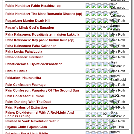
Ilkka
Pablo Heraldez: Pablo Heraldez -ep
Valpasvuo
Ilkka
Pablo Heraldez: The Most Romantic Disease (ep)
Valpasvuo
Paganizer: Murder Death Kill
Mika Roth
Jarmo
Pagan´s Mind: God´s Equation
Panula
Paha Kaksonen: Kovaäänisten naisten kukkula
Mika Roth
Paha Kaksonen: Käy päälle hullun lailla (ep)
Mika Roth
Paha Kaksonen: Paha Kaksonen
Mika Roth
Paha Lucia: Paha Lucia
Mika Roth
Paha-Viitanen: Perilliset
Mika Roth
Ilkka
Pahatiedemies: Hyvätiede/Pahatiede
Valpasvuo
Pahus: Pahus
Mika Roth
Tommi
Paidarion: Hauras silta
Saarikoski
Pain Confessor: Fearrage
Mika Roth
Pain Confessor: Purgatory Of The Second Sun
Mika Roth
Pain Confessor: Turmoil
Mika Roth
Pain: Dancing With The Dead
Mika Roth
Pain: Psalms of Extinction
Mika Roth
Paine: Dioxidetunnel With A Red-Light And
Ilkka
Endless Feeling
Valpasvuo
Painted In Void: Revolution Within
Mika Roth
Pajama Club: Pajama Club
Ville Tirilä
Tommi
Palasina: For A Little While