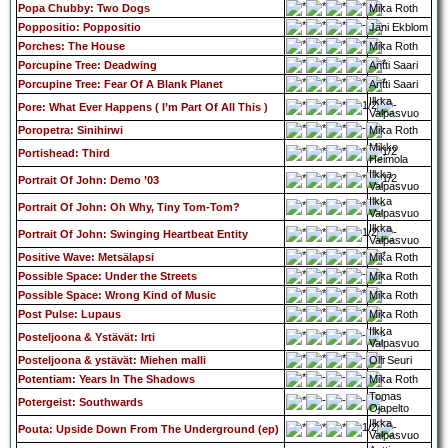
Popa Chubby: Two Dogs
Mika Roth
Poppositio: Poppositio
Jani Ekblom
Porches: The House
Mika Roth
Porcupine Tree: Deadwing
Antti Saari
Porcupine Tree: Fear Of A Blank Planet
Antti Saari
Ilkka
Pore: What Ever Happens ( I’m Part Of All This )
Valpasvuo
Poropetra: Sinihirwi
Mika Roth
Mikko
Portishead: Third
Heimola
Ilkka
Portrait Of John: Demo ’03
Valpasvuo
Ilkka
Portrait Of John: Oh Why, Tiny Tom-Tom?
Valpasvuo
Ilkka
Portrait Of John: Swinging Heartbeat Entity
Valpasvuo
Positive Wave: Metsälapsi
Mika Roth
Possible Space: Under the Streets
Mika Roth
Possible Space: Wrong Kind of Music
Mika Roth
Post Pulse: Lupaus
Mika Roth
Ilkka
Posteljoona & Ystävät: Irti
Valpasvuo
Posteljoona & ystävät: Miehen malli
Olli Seuri
Potentiam: Years In The Shadows
Mika Roth
Tomas
Potergeist: Southwards
Ojapelto
Ilkka
Pouta: Upside Down From The Underground (ep)
Valpasvuo