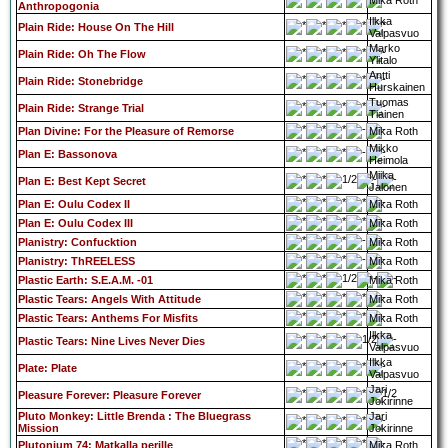
Mika Roth
Anthropogonia
Ilkka
Plain Ride: House On The Hill
Valpasvuo
Marko
Plain Ride: Oh The Flow
Ylitalo
Antti
Plain Ride: Stonebridge
Hurskainen
Tuomas
Plain Ride: Strange Trial
Tiainen
Plan Divine: For the Pleasure of Remorse
Mika Roth
Mikko
Plan E: Bassonova
Heimola
Miika
Plan E: Best Kept Secret
Jalonen
Plan E: Oulu Codex II
Mika Roth
Plan E: Oulu Codex III
Mika Roth
Planistry: Confucktion
Mika Roth
Planistry: ThREELESS
Mika Roth
Plastic Earth: S.E.A.M. -01
Mika Roth
Plastic Tears: Angels With Attitude
Mika Roth
Plastic Tears: Anthems For Misfits
Mika Roth
Ilkka
Plastic Tears: Nine Lives Never Dies
Valpasvuo
Ilkka
Plate: Plate
Valpasvuo
Jari
Pleasure Forever: Pleasure Forever
Jokirinne
Pluto Monkey: Little Brenda : The Bluegrass
Jari
Mission
Jokirinne
Plutonium 74: Matkalla perille
Mika Roth