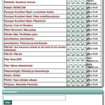
Pietari
Pykimät: Ilmainen lounas
Raekallio
Pykäri: ROMCOM
Mika Roth
Pystyyn Kuolleet Hipit: Luutarhan kukat
Mika Roth
Pystyyn Kuolleet Hipit: Pako todellisuudesta
Mika Roth
Pystyyn Kuolleet Hipit: Päästä Irti
Mika Roth
Pyuria: Cult of Vesalius
Mika Roth
Päivi Hirvonen: Maa palaa
Mika Roth
Päivän Sää: Vitsikirjan peto
Mika Roth
pässilauma: pässilauma
Mika Roth
pässilauma: Toivosta ja murheesta
Mika Roth
Pää kii: Jos huonoo onnee ei ois mul ei ois onnee
Mika Roth
ollenkaan
Pää kii: Pää kii
Mika Roth
Ilkka
Pää: Para (EP)
Valpasvuo
Ilkka
Pää: Vahva elämänhalu
Valpasvuo
Pääesiintyjät: Riimejä ja riitasointuja
Mika Roth
Pöllöt: Pöllöt
Mika Roth
Pöllöt: Taas vähään aikaan
Mika Roth
Pölykuu: Mandala Fantasia
Mika Roth
Artistihaku