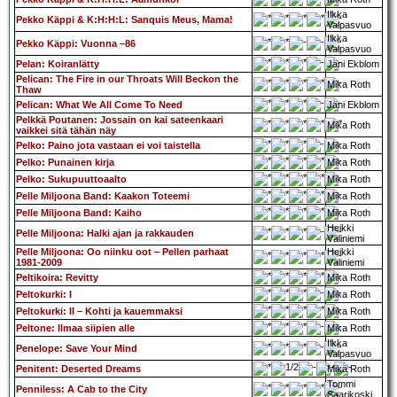
Ilkka
Pekko Käppi & K:H:H:L: Sanquis Meus, Mama!
Valpasvuo
Ilkka
Pekko Käppi: Vuonna –86
Valpasvuo
Pelan: Koiranlätty
Jani Ekblom
Pelican: The Fire in our Throats Will Beckon the
Mika Roth
Thaw
Pelican: What We All Come To Need
Jani Ekblom
Pelkkä Poutanen: Jossain on kai sateenkaari
Mika Roth
vaikkei sitä tähän näy
Pelko: Paino jota vastaan ei voi taistella
Mika Roth
Pelko: Punainen kirja
Mika Roth
Pelko: Sukupuuttoaalto
Mika Roth
Pelle Miljoona Band: Kaakon Toteemi
Mika Roth
Pelle Miljoona Band: Kaiho
Mika Roth
Heikki
Pelle Miljoona: Halki ajan ja rakkauden
Väliniemi
Pelle Miljoona: Oo niinku oot – Pellen parhaat
Heikki
1981-2009
Väliniemi
Peltikoira: Revitty
Mika Roth
Peltokurki: I
Mika Roth
Peltokurki: II – Kohti ja kauemmaksi
Mika Roth
Peltone: Ilmaa siipien alle
Mika Roth
Ilkka
Penelope: Save Your Mind
Valpasvuo
Penitent: Deserted Dreams
Mika Roth
Tommi
Penniless: A Cab to the City
Saarikoski