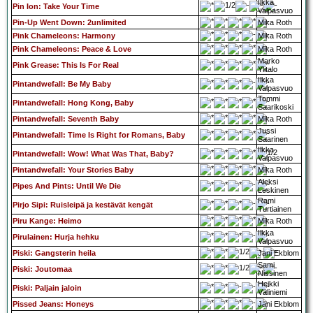
Ilkka
Pin Ion: Take Your Time
Valpasvuo
Pin-Up Went Down: 2unlimited
Mika Roth
Pink Chameleons: Harmony
Mika Roth
Pink Chameleons: Peace & Love
Mika Roth
Marko
Pink Grease: This Is For Real
Ylitalo
Ilkka
Pintandwefall: Be My Baby
Valpasvuo
Tommi
Pintandwefall: Hong Kong, Baby
Saarikoski
Pintandwefall: Seventh Baby
Mika Roth
Jussi
Pintandwefall: Time Is Right for Romans, Baby
Saarinen
Ilkka
Pintandwefall: Wow! What Was That, Baby?
Valpasvuo
Pintandwefall: Your Stories Baby
Mika Roth
Aleksi
Pipes And Pints: Until We Die
Leskinen
Rami
Pirjo Sipi: Ruisleipä ja kestävät kengät
Turtiainen
Piru Kange: Heimo
Mika Roth
Ilkka
Pirulainen: Hurja hehku
Valpasvuo
Piski: Gangsterin heila
Jani Ekblom
Sami
Piski: Joutomaa
Nissinen
Heikki
Piski: Paljain jaloin
Väliniemi
Pissed Jeans: Honeys
Jani Ekblom