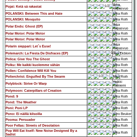
Ilkka
Pojat: Ketä sä rakastat
Valpasvuo
POLANSKI: Between This and Hate
Mika Roth
POLANSKI: Mosquito
Mika Roth
Ilkka
Polar Ends: Ghost (EP)
Valpasvuo
Polar Motor: Polar Motor
Mika Roth
Polar Motor: Polar Motor
Mika Roth
Ilkka
Polarin sieppari: Let´s Euse!
Valpasvuo
Polemarch: La Fiesta De Disfraces (EP)
Jani Ekblom
Polica: Give You The Ghost
Mika Roth
Polku: Me kaikki kuolemme vähän
Mika Roth
Pollen: Confidence Will Kill You
Mika Roth
Polterchrist: Engulfed By The Swarm
Mika Roth
Heikki
Polyblock: Strive Or Warp
Väliniemi
Polymoon: Caterpillars of Creation
Mika Roth
Pond: 9
Mika Roth
Pond: The Weather
Mika Roth
Poni: Poni LP
Mika Roth
Pono: Ei näillä kilsoilla
Aaro Beuker
Pooma: Persuader
Mika Roth
Poor Fellas: Streets of Desolation
Mika Roth
Pop Will Eat Itself: New Noise Designed By a
Mika Roth
Sadist