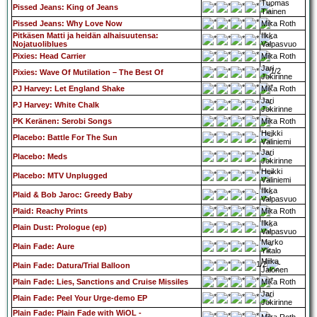
Tuomas
Pissed Jeans: King of Jeans
Tiainen
Pissed Jeans: Why Love Now
Mika Roth
Pitkäsen Matti ja heidän alhaisuutensa:
Ilkka
Nojatuoliblues
Valpasvuo
Pixies: Head Carrier
Mika Roth
Jari
Pixies: Wave Of Mutilation – The Best Of
Jokirinne
PJ Harvey: Let England Shake
Mika Roth
Jari
PJ Harvey: White Chalk
Jokirinne
PK Keränen: Serobi Songs
Mika Roth
Heikki
Placebo: Battle For The Sun
Väliniemi
Jari
Placebo: Meds
Jokirinne
Heikki
Placebo: MTV Unplugged
Väliniemi
Ilkka
Plaid & Bob Jaroc: Greedy Baby
Valpasvuo
Plaid: Reachy Prints
Mika Roth
Ilkka
Plain Dust: Prologue (ep)
Valpasvuo
Marko
Plain Fade: Aure
Ylitalo
Miika
Plain Fade: Datura/Trial Balloon
Jalonen
Plain Fade: Lies, Sanctions and Cruise Missiles
Mika Roth
Jari
Plain Fade: Peel Your Urge-demo EP
Jokirinne
Plain Fade: Plain Fade with WiOL -