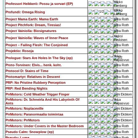
Mikko
Professori Heikkerö: Possu ja sorvari (EP)
Lamberg
Mikko
Profundi: Omega Rising
Lamberg
Project Mama Earth: Mama Earth
Mika Roth
Project Pitchfork: Dream, Tiresias!
Mika Roth
Project Vainiolla: Biosignatures
Mika Roth
Aleksi
Project Vainiolla: Waves of Inner Peace
Leskinen
Project – Failing Flesh: The Conjoined
Mika Roth
Projektio: Rosoja
Mika Roth
Ilkka
Prologue: Stars Are Holes In The Sky (ep)
Valpasvuo
Proto-Torvinen: Elvis... henk. koht.
Mika Roth
Protocol D: Stains of Time
Mika Roth
Protomartyr: Relatives in Descent
Mika Roth
PRP: No Pristine Rubbery Perception
Mika Roth
PRP: Red Bending Nights
Mika Roth
PrrMotors: Cold Weather Trigger Finger
Jani Ekblom
PrrMotors: Dr. Schneirla And His Labyrinth Of
Ilkka
Ants
Valpasvuo
PrrMotors: Noplaceville
Jani Ekblom
PrrMotors: Paranormaalia toimintaa
Jani Ekblom
PrrMotors: PrrMotors
Jani Ekblom
PrrMotors: Under Covers in the Master Bedroom
Mika Roth
Pseudo Calm: Snowplow (ep)
Mika Roth
Pseudo: Lume
Mika Roth