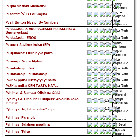
Janne
Purple Motion: Musicdisk
Kuusinen
Tomas
Puscifer: ´V´ Is For Vagina
Ojapelto
Ilkka
Push Button Music: By Numbers
Valpasvuo
PuskaJaska & Buutsivarkaat: PuskaJaska &
Mika Roth
Buutsivarkaat
PuskaJaska: EROS
Mika Roth
Mikko
Putous: Aavikon kukat (EP)
Lamberg
Heikki
Puujumalat: Pirun hyvä päivä
Väliniemi
Ilkka
Puumaja: Meriselityksiä
Valpasvuo
Puunhalaaja: Kari
Mika Roth
Puunhalaaja: Puunhalaaja
Mika Roth
Px3Kauppila: Hirttäytynyt neito
Mika Roth
Px3Kauppila: KEN TÄSTÄ KÄY…
Mika Roth
Heikki
Pyhimys & Saimaa: Olisinpa täällä
Väliniemi
Pyhimys & Timo Pieni Huijaus: Arvoitus koko
Tommi
ihminen
Saarikoski
Ilkka
Pyhimys: Ai, tähän väliin? (ep)
Valpasvuo
Jari
Pyhimys: Paranoid
Jokirinne
Pyhimys: Salainen maailma
Olli Seuri
Tuomas
Pyhimys: Tulva
Tiainen