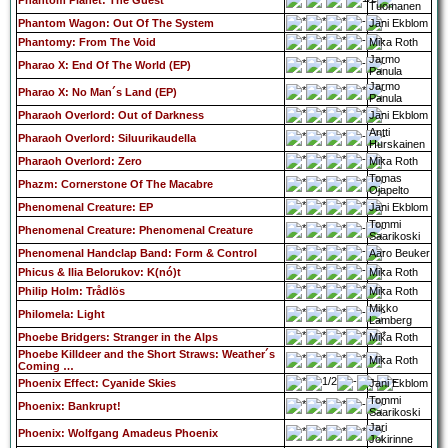
Phantom Planet: The Guest
Tuomanen
Phantom Wagon: Out Of The System
Jani Ekblom
Phantomy: From The Void
Mika Roth
Jarmo
Pharao X: End Of The World (EP)
Panula
Jarmo
Pharao X: No Man´s Land (EP)
Panula
Pharaoh Overlord: Out of Darkness
Jani Ekblom
Antti
Pharaoh Overlord: Siluurikaudella
Hurskainen
Pharaoh Overlord: Zero
Mika Roth
Tomas
Phazm: Cornerstone Of The Macabre
Ojapelto
Phenomenal Creature: EP
Jani Ekblom
Tommi
Phenomenal Creature: Phenomenal Creature
Saarikoski
Phenomenal Handclap Band: Form & Control
Aaro Beuker
Phicus & Ilia Belorukov: K(nó)t
Mika Roth
Philip Holm: Trådlös
Mika Roth
Mikko
Philomela: Light
Lamberg
Phoebe Bridgers: Stranger in the Alps
Mika Roth
Phoebe Killdeer and the Short Straws: Weather´s
Mika Roth
Coming …
Phoenix Effect: Cyanide Skies
Jani Ekblom
Tommi
Phoenix: Bankrupt!
Saarikoski
Jari
Phoenix: Wolfgang Amadeus Phoenix
Jokirinne