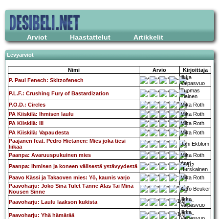
Arviot
Haastattelut
Artikkelit
Levyarviot
Nimi
Arvio
Kirjoittaja
Ilkka
P. Paul Fenech: Skitzofenech
Valpasvuo
Tuomas
P.L.F.: Crushing Fury of Bastardization
Tiainen
P.O.D.: Circles
Mika Roth
PA Kiiskilä: Ihmisen laulu
Mika Roth
PA Kiiskilä: III
Mika Roth
PA Kiiskilä: Vapaudesta
Mika Roth
Paajanen feat. Pedro Hietanen: Mies joka tiesi
Jani Ekblom
liikaa
Paanpa: Avaruuspukuinen mies
Mika Roth
Antti
Paanpa: Ihmisen ja koneen välisestä ystävyydestä
Hurskainen
Paavo Kässi ja Takaoven mies: Yö, kaunis varjo
Mika Roth
Paavoharju: Joko Sinä Tulet Tänne Alas Tai Minä
Aaro Beuker
Nousen Sinne
Ilkka
Paavoharju: Laulu laakson kukista
Valpasvuo
Ilkka
Paavoharju: Yhä hämärää
Valpasvuo