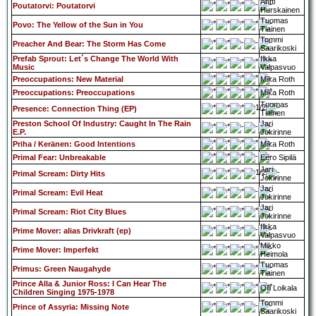
Antti
Poutatorvi: Poutatorvi
Hurskainen
Tuomas
Povo: The Yellow of the Sun in You
Tiainen
Tommi
Preacher And Bear: The Storm Has Come
Saarikoski
Prefab Sprout: Let´s Change The World With
Ilkka
Music
Valpasvuo
Preoccupations: New Material
Mika Roth
Preoccupations: Preoccupations
Mika Roth
Tuomas
Presence: Connection Thing (EP)
Tiainen
Preston School Of Industry: Caught In The Rain
Jari
E.P.
Jokirinne
Priha / Keränen: Good Intentions
Mika Roth
Primal Fear: Unbreakable
Eero Sipilä
Jari
Primal Scream: Dirty Hits
Jokirinne
Jari
Primal Scream: Evil Heat
Jokirinne
Jari
Primal Scream: Riot City Blues
Jokirinne
Ilkka
Prime Mover: alias Drivkraft (ep)
Valpasvuo
Mikko
Prime Mover: Imperfekt
Heimola
Tuomas
Primus: Green Naugahyde
Tiainen
Prince Alla & Junior Ross: I Can Hear The
Olli Loikala
Children Singing 1975-1978
Tommi
Prince of Assyria: Missing Note
Saarikoski