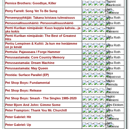
Tommi
Pernice Brothers: Goodbye, Killer
Saarikoski
Jari
Perry Farrell: Song Yet To Be Sung
Jokirinne
Perseenpyyhkijät: Takana loistava tulevaisuus
Mika Roth
Persoonallisuushäiriö: Persoonallisuushäiriö
Mika Roth
Pertti Kurikan nimipäivät: Kuus kuppia kahvia…ja
Heikki
yks kokis
Väliniemi
Pertti Kurikan nimipäivät: The Best of Greatest
Mika Roth
Hits
Perttu Lempinen & Kultti: Ja kun me heräämme
Mika Roth
on jo kevät
Perttula: Pajavasara / Forge Hammer
Mika Roth
Perussastamala: Core Country Memory
Mika Roth
Perussastamala: Dream Machine
Mika Roth
Perussastamala: May Queen
Mika Roth
Ilkka
Pestida: Surface Parallel (EP)
Valpasvuo
Mikko
Pet Shop Boys: Fundamental
Heimola
Jari
Pet Shop Boys: Release
Jokirinne
Heikki
Pet Shop Boys: Smash - The Singles 1985-2020
Väliniemi
Peter Bjorn And John: Gimme Some
Jani Ekblom
Peter Frampton: Thank You Mr. Churchill
Mika Roth
Jari
Peter Gabriel: Hit
Jokirinne
Jari
Peter Gabriel: Up
Jokirinne