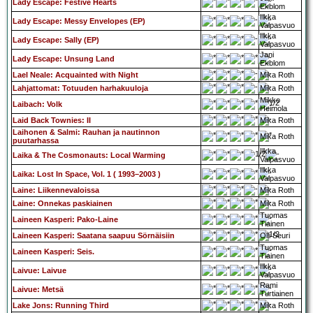
Lady Escape: Festive Hearts
Ekblom
Ilkka
Lady Escape: Messy Envelopes (EP)
Valpasvuo
Ilkka
Lady Escape: Sally (EP)
Valpasvuo
Jani
Lady Escape: Unsung Land
Ekblom
Lael Neale: Acquainted with Night
Mika Roth
Lahjattomat: Totuuden harhakuuloja
Mika Roth
Mikko
Laibach: Volk
Heimola
Laid Back Townies: II
Mika Roth
Laihonen & Salmi: Rauhan ja nautinnon
Mika Roth
puutarhassa
Ilkka
Laika & The Cosmonauts: Local Warming
Valpasvuo
Ilkka
Laika: Lost In Space, Vol. 1 ( 1993–2003 )
Valpasvuo
Laine: Liikennevaloissa
Mika Roth
Laine: Onnekas paskiainen
Mika Roth
Tuomas
Laineen Kasperi: Pako-Laine
Tiainen
Laineen Kasperi: Saatana saapuu Sörnäisiin
Olli Seuri
Tuomas
Laineen Kasperi: Seis.
Tiainen
Ilkka
Laivue: Laivue
Valpasvuo
Rami
Laivue: Metsä
Turtiainen
Lake Jons: Running Third
Mika Roth