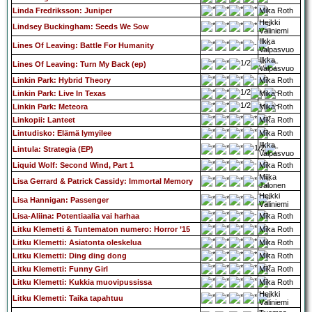
Linda Fredriksson: Juniper
Mika Roth
Heikki
Lindsey Buckingham: Seeds We Sow
Väliniemi
Ilkka
Lines Of Leaving: Battle For Humanity
Valpasvuo
Ilkka
Lines Of Leaving: Turn My Back (ep)
Valpasvuo
Linkin Park: Hybrid Theory
Mika Roth
Linkin Park: Live In Texas
Mika Roth
Linkin Park: Meteora
Mika Roth
Linkopii: Lanteet
Mika Roth
Lintudisko: Elämä lymyilee
Mika Roth
Ilkka
Lintula: Strategia (EP)
Valpasvuo
Liquid Wolf: Second Wind, Part 1
Mika Roth
Miika
Lisa Gerrard & Patrick Cassidy: Immortal Memory
Jalonen
Heikki
Lisa Hannigan: Passenger
Väliniemi
Lisa-Aliina: Potentiaalia vai harhaa
Mika Roth
Litku Klemetti & Tuntematon numero: Horror ’15
Mika Roth
Litku Klemetti: Asiatonta oleskelua
Mika Roth
Litku Klemetti: Ding ding dong
Mika Roth
Litku Klemetti: Funny Girl
Mika Roth
Litku Klemetti: Kukkia muovipussissa
Mika Roth
Heikki
Litku Klemetti: Taika tapahtuu
Väliniemi