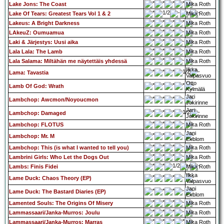
Lake Jons: The Coast
Mika Roth
Lake Of Tears: Greatest Tears Vol 1 & 2
Mika Roth
Lakeus: A Bright Darkness
Mika Roth
LAkeuZ: Oumuamua
Mika Roth
Laki & Järjestys: Uusi aika
Mika Roth
Lala Lala: The Lamb
Mika Roth
Lala Salama: Miltähän me näytettäis yhdessä
Mika Roth
Ilkka
Lama: Tavastia
Valpasvuo
Otto
Lamb Of God: Wrath
Kylmälä
Jari
Lambchop: Awcmon/Noyoucmon
Jokirinne
Jari
Lambchop: Damaged
Jokirinne
Lambchop: FLOTUS
Mika Roth
Jani
Lambchop: Mr. M
Ekblom
Lambchop: This (is what I wanted to tell you)
Mika Roth
Lambrini Girls: Who Let the Dogs Out
Mika Roth
Lambs: Finis Fidei
Mika Roth
Ilkka
Lame Duck: Chaos Theory (EP)
Valpasvuo
Jani
Lame Duck: The Bastard Diaries (EP)
Ekblom
Lamented Souls: The Origins Of Misery
Mika Roth
Lammassaari/Janka-Murros: Joulu
Mika Roth
Lammassaari/Janka-Murros: Marras
Mika Roth