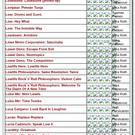
Lovestone: Lovestone (promo-ep)
Valpasvuo
Lovijatar: Pimeän Tuoja
Mika Roth
Tuomas
Low: Drums and Guns
Tiainen
Low: Hey What
Mika Roth
Jani
Low: The Invisible Way
Ekblom
Lowdown: Antidote
Mika Roth
Miika
Lowe Motor Corporation: Saturnalia
Jalonen
Lower Dens: Escape From Evil
Mika Roth
Lower Dens: Nootropics
Mika Roth
Lower Dens: The Competition
Mika Roth
Lowlife Hero: Lowlife Hero
Mika Roth
Lowlife Philosophers: Same Revolution Twice
Mika Roth
Marko
Lowlife Rock´n´Roll Philosophers: Violent Calm
Ylitalo
Lowlife Rock´n´Roll Philosophers: Welcome To
Ilkka
The Dawn Of A New Time
Valpasvuo
Lubo-Mir: Nine Levels
Mika Roth
Ilkka
Lubo-Mir: Time Tombs
Valpasvuo
Antti
Luca Gargano: Look Back In Laughter
Hurskainen
Antti
Lucas: Replace Replace
Hurskainen
Lucia Cadotsch: Speak Low II
Mika Roth
Lucidity: Oceanum
Mika Roth