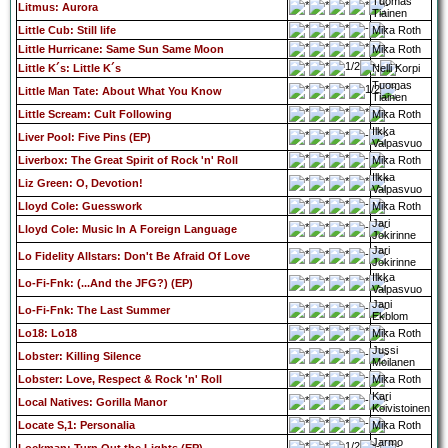
Tuomas
Litmus: Aurora
Tiainen
Little Cub: Still life
Mika Roth
Little Hurricane: Same Sun Same Moon
Mika Roth
Little K´s: Little K´s
Nelli Korpi
Tuomas
Little Man Tate: About What You Know
Tiainen
Little Scream: Cult Following
Mika Roth
Ilkka
Liver Pool: Five Pins (EP)
Valpasvuo
Liverbox: The Great Spirit of Rock 'n' Roll
Mika Roth
Ilkka
Liz Green: O, Devotion!
Valpasvuo
Lloyd Cole: Guesswork
Mika Roth
Jari
Lloyd Cole: Music In A Foreign Language
Jokirinne
Jari
Lo Fidelity Allstars: Don't Be Afraid Of Love
Jokirinne
Ilkka
Lo-Fi-Fnk: (...And the JFG?) (EP)
Valpasvuo
Jani
Lo-Fi-Fnk: The Last Summer
Ekblom
Lo18: Lo18
Mika Roth
Jussi
Lobster: Killing Silence
Moilanen
Lobster: Love, Respect & Rock 'n' Roll
Mika Roth
Kari
Local Natives: Gorilla Manor
Koivistoinen
Locate S,1: Personalia
Mika Roth
Jarmo