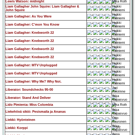
Lewis Watson: midnight
Mika Roth
Liam Gallagher John Squire: Liam Gallagher &
Heikki
John Squire
Väliniemi
Heikki
Liam Gallagher: As You Were
Väliniemi
Heikki
Liam Gallagher: C'mon You Know
Väliniemi
Heikki
Liam Gallagher: Knebworth 22
Väliniemi
Heikki
Liam Gallagher: Knebworth 22
Väliniemi
Heikki
Liam Gallagher: Knebworth 22
Väliniemi
Heikki
Liam Gallagher: Knebworth 22
Väliniemi
Heikki
Liam Gallagher: MTV Unplugged
Väliniemi
Heikki
Liam Gallagher: MTV Unplugged
Väliniemi
Heikki
Liam Gallagher: Why Me? Why Not.
Väliniemi
Jari
Liberator: Soundchecks 95-00
Jokirinne
Ilkka
Liberator: Stand And Deliver
Valpasvuo
Lido Pimienta: Miss Colombia
Mika Roth
Ilkka
Liekehtivä sikiö: Pesismaila ja Ananas
Valpasvuo
Otto
Liekki: Hyönteinen
Suuronen
Ilkka
Liekki: Korppi
Valpasvuo
Anna