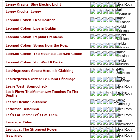
Lenny Kravitz: Blue Electric Light
Mika Roth
Jari
Lenny Kravitz: Lenny
Tuomanen
Janne
Leonard Cohen: Dear Heather
Kuusinen
Heikki
Leonard Cohen: Live in Dublin
Väliniemi
Heikki
Leonard Cohen: Popular Problems
Väliniemi
Heikki
Leonard Cohen: Songs from the Road
Väliniemi
Janne
Leonard Cohen: The Essential Leonard Cohen
Kuusinen
Heikki
Leonard Cohen: You Want It Darker
Väliniemi
Jari
Les Negresses Vertes: Acoustic Clubbing
Jokirinne
Jari
Les Negresses Vertes: Le Grand Déballage
Jokirinne
Leslie West: Soundcheck
Mika Roth
Let It Flow: The Momentary Touches To The
Mika Roth
Depths
Mikko
Let Me Dream: Soulshine
Lamberg
Lettoman: Amerikka
Mika Roth
Let´s Eat Them: Let´s Eat Them
Mika Roth
Toni
Leverage: Tides
Lyytikäinen
Leviticus: The Strongest Power
Mika Roth
levy: arvio
Mika Roth