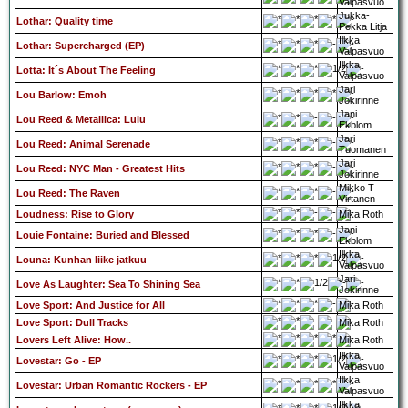
Valpasvuo
Jukka-
Lothar: Quality time
Pekka Litja
Ilkka
Lothar: Supercharged (EP)
Valpasvuo
Ilkka
Lotta: It´s About The Feeling
Valpasvuo
Jari
Lou Barlow: Emoh
Jokirinne
Jani
Lou Reed & Metallica: Lulu
Ekblom
Jari
Lou Reed: Animal Serenade
Tuomanen
Jari
Lou Reed: NYC Man - Greatest Hits
Jokirinne
Mikko T
Lou Reed: The Raven
Virtanen
Loudness: Rise to Glory
Mika Roth
Jani
Louie Fontaine: Buried and Blessed
Ekblom
Ilkka
Louna: Kunhan liike jatkuu
Valpasvuo
Jari
Love As Laughter: Sea To Shining Sea
Jokirinne
Love Sport: And Justice for All
Mika Roth
Love Sport: Dull Tracks
Mika Roth
Lovers Left Alive: How..
Mika Roth
Ilkka
Lovestar: Go - EP
Valpasvuo
Ilkka
Lovestar: Urban Romantic Rockers - EP
Valpasvuo
Ilkka