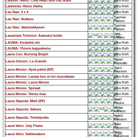
Latexxx Teens: Cold Heart and Old Scars
Mika Roth
Latimeria: Hieno Harha
Mika Roth
Lau Nau: 5 x 4
Mika Roth
Tuomas
Lau Nau: Nukkuu
Tiainen
Tuomas
Lau Nau: Valohiukkanen
Tiainen
Jani
Lauantain Toivotut: Aamuksi kotiin
Ekblom
LAUMA: Keskeltä ohi
Mika Roth
LAUMA: Yhtenä kappaleena
Mika Roth
Laura Cox: Burning Bright
Mika Roth
Pietari
Laura Gibson: La Grande
Raekallio
Jussi
Laura Moisio: Hyvä päivä (EP)
Saarinen
Laura Moisio: Laulaa kun ei voi muutakaan
Mika Roth
Laura Moisio: Laura Moisio
Mika Roth
Laura Moisio: Spiraali
Mika Roth
Laura Moisio: Vieras maa
Mika Roth
Ilmari
Laura Sippola: Mieli (EP)
Ivaska
Minna
Laura Sippola: Sahara
Auvinen
Heikki
Laura Sippola: Trenkipoika
Väliniemi
Ilkka
Laura Veirs: July Flame
Valpasvuo
Ilkka
Laura Veirs: Saltbreakers
Valpasvuo