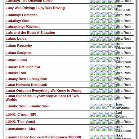
Lucidity: The Oblivion Circle
Mika Roth
Otto
Lucy Was Driving: Lucy Was Driving
Suuronen
Ludalloy: Lumenari
Mika Roth
Ludalloy: Sine
Mika Roth
Luhtaniitty: Päiväkuu
Mika Roth
Luis and the Bots: A Situation
Mika Roth
Lulua: Lulua
Mika Roth
Ilkka
Luluc: Passerby
Valpasvuo
Luluc: Sculptor
Mika Roth
Ilkka
Lumo: Lumo
Valpasvuo
Lumsk: Det Vilde Kor
Mika Roth
Lumsk: Troll
Mika Roth
Lunacy Box: Lunacy Box
Mika Roth
Lunar Holmen: Kreissack
Mika Roth
Lunar Outpost: Everything We Know Is Wrong
Mika Roth
Lunar Sunshine / Lycanthropia: Face Of Two
Mika Roth
Worlds
Toni
Lunatic Soul: Lunatic Soul
Hietamäki
Jani
LUNK: C´mon (EP)
Ekblom
LUNK: Tien viemä
Mika Roth
Ilkka
Luomakunta: Alta
Valpasvuo
Ilkka
Luomuhappo: Pog-o-matic Pogomen 3000000