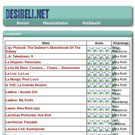
Arviot
Haastattelut
Artikkelit
Levyarviot
Nimi
Arvio
Kirjoittaja
L’go Pistooli: The Dubber’s Sketchbook Of The
Ilkka
Galaxy
Valpasvuo
L.A. Takedown: II
Mika Roth
La Dispute: Panorama
Mika Roth
La Ira De Dios: Cosmos… Chaos… Destruction
Mika Roth
La Luz: La Luz
Mika Roth
La Murga: Post Loco
Mika Roth
la YnE: La Grande Illusion
Mika Roth
Marko
Laakso : Aussie Girl
Ylitalo
Sami
Laakso: My Gods
Sankilampi
Ilkka
Laava: Alea Rasa (ep)
Valpasvuo
Lacrimas Profunde: Ave End
Mika Roth
Jari
Lacrimosa: Fassade
Jokirinne
Lacuna Coil: Karmacode
Mika Roth
Jani