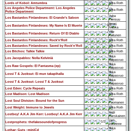
Lords of Kobol: Amtumbra
Mika Roth
Los Angeles Police Department: Los Angeles
Mika Roth
Police Department
Juha
Los Bastardos Finlandeses: El Grande’s Saloon
Tiensuu
Ilmari
Los Bastardos Finlandeses: My Name Is El Muerte
Ivaska
Ville
Los Bastardos Finlandeses: Return Of El Diablo
Kuitunen
Los Bastardos Finlandeses: Rock’n’Roll
Mika Roth
Los Bastardos Finlandeses: Saved by Rock'n'Roll
Mika Roth
Los Bitchos: Talkie Talkie
Mika Roth
Ilkka
Los Jacopablos: Nolla Kelviniä
Valpasvuo
Ilkka
Los Raw Gospels: El Fantasma (ep)
Valpasvuo
Ilkka
Lossi T & Juoksut: Ei mun takapihalla
Valpasvuo
Ilkka
Lossi T & Juoksut: Lossi T & Juoksut
Valpasvuo
Lost Eden: Cycle Repeats
Mika Roth
Lost Madison: Lost Madison
Mika Roth
Jari
Lost Soul Division: Bound for the Sun
Tuomanen
Lost Weight: Immune to Jewels
Mika Roth
Antti
Lostboy! A.K.A Jim Kerr: Lostboy! A.K.A Jim Kerr
Hurskainen
Jari
Lostprophets: thefakesoundofprogress
Jokirinne
Ilkka
Lothar: Guts –miniCd