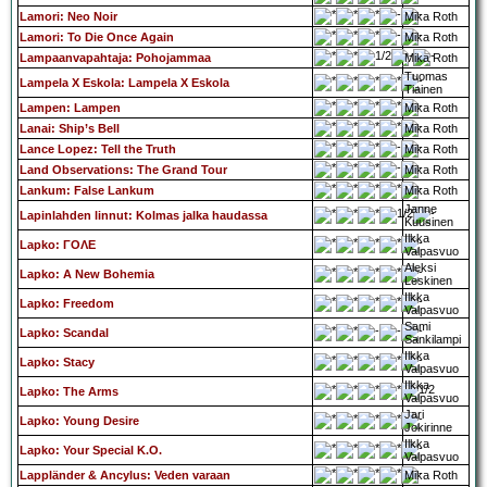
Lamori: Neo Noir
Mika Roth
Lamori: To Die Once Again
Mika Roth
Lampaanvapahtaja: Pohojammaa
Mika Roth
Tuomas
Lampela X Eskola: Lampela X Eskola
Tiainen
Lampen: Lampen
Mika Roth
Lanai: Ship’s Bell
Mika Roth
Lance Lopez: Tell the Truth
Mika Roth
Land Observations: The Grand Tour
Mika Roth
Lankum: False Lankum
Mika Roth
Janne
Lapinlahden linnut: Kolmas jalka haudassa
Kuusinen
Ilkka
Lapko: ΓΟΛΕ
Valpasvuo
Aleksi
Lapko: A New Bohemia
Leskinen
Ilkka
Lapko: Freedom
Valpasvuo
Sami
Lapko: Scandal
Sankilampi
Ilkka
Lapko: Stacy
Valpasvuo
Ilkka
Lapko: The Arms
Valpasvuo
Jari
Lapko: Young Desire
Jokirinne
Ilkka
Lapko: Your Special K.O.
Valpasvuo
Lappländer & Ancylus: Veden varaan
Mika Roth