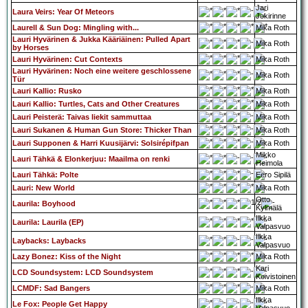
Jari
Laura Veirs: Year Of Meteors
Jokirinne
Laurell & Sun Dog: Mingling with...
Mika Roth
Lauri Hyvärinen & Jukka Kääriäinen: Pulled Apart
Mika Roth
by Horses
Lauri Hyvärinen: Cut Contexts
Mika Roth
Lauri Hyvärinen: Noch eine weitere geschlossene
Mika Roth
Tür
Lauri Kallio: Rusko
Mika Roth
Lauri Kallio: Turtles, Cats and Other Creatures
Mika Roth
Lauri Peisterä: Taivas liekit sammuttaa
Mika Roth
Lauri Sukanen & Human Gun Store: Thicker Than
Mika Roth
Lauri Supponen & Harri Kuusijärvi: Solsirépifpan
Mika Roth
Mikko
Lauri Tähkä & Elonkerjuu: Maailma on renki
Heimola
Lauri Tähkä: Polte
Eero Sipilä
Lauri: New World
Mika Roth
Otto
Laurila: Boyhood
Kylmälä
Ilkka
Laurila: Laurila (EP)
Valpasvuo
Ilkka
Laybacks: Laybacks
Valpasvuo
Lazy Bonez: Kiss of the Night
Mika Roth
Kari
LCD Soundsystem: LCD Soundsystem
Koivistoinen
LCMDF: Sad Bangers
Mika Roth
Ilkka
Le Fox: People Get Happy