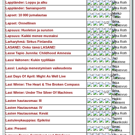
Lappländer: Loppu ja alku
Mika Roth
Lappländer: Saniaisportti
Mika Roth
Marko
Lapset: 10 000 jumalautaa
Ylitalo
Ilkka
Lapset: Onnellinen
Valpasvuo
Lapsuus: Huoleton ja suruton
Mika Roth
Lapsuus: Kaikki menee mustaksi
Mika Roth
Larharyhmä: Sirkus Finlandia
Mika Roth
LASANE!: Onko tämä LASANE!
Mika Roth
Lasse Tapio Junnila: Childhood Amnesia
Mika Roth
Jari
Lassi Valtonen: Kukin tyylillään
Jokirinne
Ilkka
Lassi: Lauluja menestymisen vaikeudesta
Valpasvuo
Jari
Last Days Of April: Might As Well Live
Jokirinne
Ilkka
Last Winter: The Heart & The Broken Compass
Valpasvuo
Ilkka
Last Winter: Under The Silver Of Machines
Valpasvuo
Heikki
Lasten hautausmaa: III
Väliniemi
Lasten Hautausmaa: IV
Mika Roth
Lasten Hautausmaa: Kevät
Mika Roth
Tommi
Lastulevykauppias: Epikriisi
Saarikoski
Ilmari
Late: Present
Ivaska