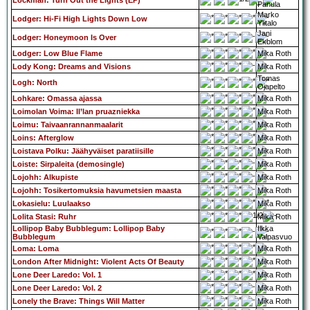
Lockman: Turn Out the Lights (EP)
Panula
Marko
Lodger: Hi-Fi High Lights Down Low
Ylitalo
Jani
Lodger: Honeymoon Is Over
Ekblom
Lodger: Low Blue Flame
Mika Roth
Lody Kong: Dreams and Visions
Mika Roth
Tomas
Logh: North
Ojapelto
Lohkare: Omassa ajassa
Mika Roth
Loimolan Voima: Il’lan pruazniekka
Mika Roth
Loimu: Taivaanrannanmaalarit
Mika Roth
Loins: Afterglow
Mika Roth
Loistava Polku: Jäähyväiset paratiisille
Mika Roth
Loiste: Sirpaleita (demosingle)
Mika Roth
Lojohh: Alkupiste
Mika Roth
Lojohh: Tosikertomuksia havumetsien maasta
Mika Roth
Lokasielu: Luulaakso
Mika Roth
Lolita Stasi: Ruhr
Mika Roth
Lollipop Baby Bubblegum: Lollipop Baby
Ilkka
Bubblegum
Valpasvuo
Loma: Loma
Mika Roth
London After Midnight: Violent Acts Of Beauty
Mika Roth
Lone Deer Laredo: Vol. 1
Mika Roth
Lone Deer Laredo: Vol. 2
Mika Roth
Lonely the Brave: Things Will Matter
Mika Roth