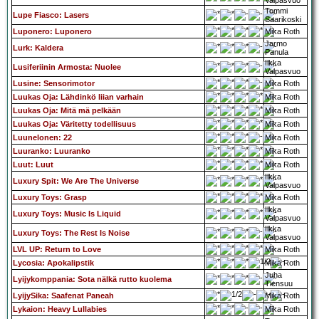
Valpasvuo
Tommi
Lupe Fiasco: Lasers
Saarikoski
Luponero: Luponero
Mika Roth
Jarmo
Lurk: Kaldera
Panula
Ilkka
Lusiferiinin Armosta: Nuolee
Valpasvuo
Lusine: Sensorimotor
Mika Roth
Luukas Oja: Lähdinkö liian varhain
Mika Roth
Luukas Oja: Mitä mä pelkään
Mika Roth
Luukas Oja: Väritetty todellisuus
Mika Roth
Luunelonen: 22
Mika Roth
Luuranko: Luuranko
Mika Roth
Luut: Luut
Mika Roth
Ilkka
Luxury Spit: We Are The Universe
Valpasvuo
Luxury Toys: Grasp
Mika Roth
Ilkka
Luxury Toys: Music Is Liquid
Valpasvuo
Ilkka
Luxury Toys: The Rest Is Noise
Valpasvuo
LVL UP: Return to Love
Mika Roth
Lycosia: Apokalipstik
Mika Roth
Juha
Lyijykomppania: Sota nälkä rutto kuolema
Tiensuu
LyijySika: Saafenat Paneah
Mika Roth
Lykaion: Heavy Lullabies
Mika Roth