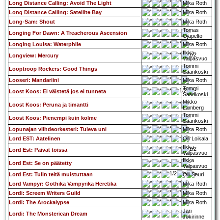
Long Distance Calling: Avoid The Light
Mika Roth
Long Distance Calling: Satellite Bay
Mika Roth
Long-Sam: Shout
Mika Roth
Tomas
Longing For Dawn: A Treacherous Ascension
Ojapelto
Longing Louisa: Waterphile
Mika Roth
Ilkka
Longview: Mercury
Valpasvuo
Tommi
Looptroop Rockers: Good Things
Saarikoski
Looseri: Mandariini
Mika Roth
Tommi
Loost Koos: Ei väistetä jos ei tunneta
Saarikoski
Mikko
Loost Koos: Peruna ja timantti
Lamberg
Tommi
Loost Koos: Pienempi kuin kolme
Saarikoski
Lopunajan viihdeorkesteri: Tuleva uni
Mika Roth
Lord EST: Aatelinen
Olli Loikala
Ilkka
Lord Est: Päivät töissä
Valpasvuo
Ilkka
Lord Est: Se on päätetty
Valpasvuo
Lord Est: Tulin teitä muistuttaan
Olli Seuri
Lord Vampyr: Gothika Vampyrika Heretika
Mika Roth
Lordi: Screem Writers Guild
Mika Roth
Lordi: The Arockalypse
Mika Roth
Jari
Lordi: The Monsterican Dream
Jokirinne