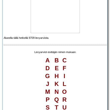
Alueella tällä hetkellä 9709 levyarviota.
Levyarviot esittäjän nimen mukaan.
A
B
C
D
E
F
G
H
I
J
K
L
M
N
O
P
Q
R
S
T
U