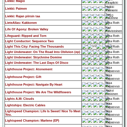
Liekki: Magio
Czaplicki
Heikki
Liekki: Paimen
Väliniemi
Jari
Liekki: Rajan piirsin taa
Jokirinne
LieteAllas: Kakkonen
Mika Roth
Kari
Life Of Agony: Broken Valley
Koivistoinen
Lifeguard: Ripped and Torn
Mika Roth
Light Conductor: Sequence Two
Mika Roth
Light This City: Facing The Thousands
Mika Roth
Light Underwater: On The Road Into Oblivion (ep)
Mika Roth
Light Underwater: Strychnine Domine
Mika Roth
Light Underwater: The Last Days Of Disco
Mika Roth
Ilkka
Lighthouse Project: Atonement
Valpasvuo
Ilkka
Lighthouse Project: Gift
Valpasvuo
Ilkka
Lighthouse Project: Navigate By Heart
Valpasvuo
Aleksi
Lighthouse Project: We Are The Wildflowers
Leskinen
Lights A.M: Clouds
Mika Roth
Ilkka
Lightships: Electric Cables
Valpasvuo
Lightspeed Champion: Life Is Sweet! Nice To Meet
Ilkka
You.
Valpasvuo
Ilkka
Lightspeed Champion: Marlene (EP)
Valpasvuo
Ilkka