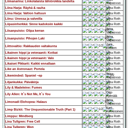
Liimanarina: Linkolalaista lähiörokkia landelta
Valpasvuo
Liina Harja: Räyhä & rauha
Mika Roth
Liina Harja: Valtion haltuun
Mika Roth
Liinu: Unessa ja valveilla
Mika Roth
Liipasinherkkä: Sinne kadoksiin kaikki
Mika Roth
Ilkka
Liisanpuisto: Olipa kerran
Valpasvuo
Ilkka
Liisanpuisto: Pihojen Laki
Valpasvuo
Jani
Liittovaltio: Rakkauden valtakunta
Ekblom
Likainen hippi ja veteraanit: Kotkat
Mika Roth
Likainen hippi ja veteraanit: Valo
Mika Roth
Likaiset Pikkarit: Kaikki ennallaan
Mika Roth
Like an Astronaut: Portela
Mika Roth
Ilkka
Likeminded: Spaniel –ep
Valpasvuo
Liljankukka: Päiväkirja
Mika Roth
Lily & Madeleine: Fumes
Mika Roth
Otto
Lily Allen: It´s Not Me, It´s You
Kylmälä
Ilkka
Limonadi Elohopea: Halaus
Valpasvuo
Kari
Limp Bizkit: The Unquestionable Truth (Part 1)
Koivistoinen
Limppu: Mindberg
Mika Roth
Lina Tullgren: Free Cell
Mika Roth
Lina Tullgren: Won
Mika Roth