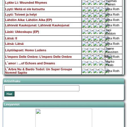
Tuomas
Lykke Li: Wounded Rhymes
Tiainen
Lyyti: Meitä ei ole kutsuttu
Mika Roth
Lyyti: Toiveet ja helyt
Mika Roth
Lähdön Aika: Lähdön Aika (EP)
Mika Roth
Lähtevät Kaukojunat: Lähtevät Kaukojunat
Mika Roth
Jani
Läski: Ukkoskupu (EP)
Ekblom
Lätsä: II
Mika Roth
Lätsä: Lätsä
Mika Roth
Janne
Löytölapset: Homo Ludens
Kuusinen
L’impero Delle Ombre: L’impero Delle Ombre
Mika Roth
Marko
L´amor : ...of Echoes and Dreams
Ylitalo
L´Arbre Nu & Bardo Todol: Un Super Groupe
Mika Roth
Nommé Sapito
Artistihaku
Levyarviot