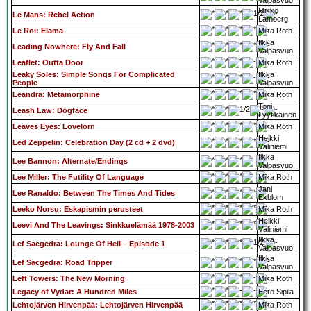
Valpasvuo
Mikko
Le Mans: Rebel Action
Lamberg
Le Roi: Elämä
Mika Roth
Ilkka
Leading Nowhere: Fly And Fall
Valpasvuo
Leaflet: Outta Door
Mika Roth
Leaky Soles: Simple Songs For Complicated
Ilkka
People
Valpasvuo
Leandra: Metamorphine
Mika Roth
Toni
Leash Law: Dogface
Lyytikäinen
Leaves Eyes: Lovelorn
Mika Roth
Heikki
Led Zeppelin: Celebration Day (2 cd + 2 dvd)
Väliniemi
Ilkka
Lee Bannon: Alternate/Endings
Valpasvuo
Lee Miller: The Futility Of Language
Mika Roth
Jani
Lee Ranaldo: Between The Times And Tides
Ekblom
Leeko Norsu: Eskapismin perusteet
Mika Roth
Heikki
Leevi And The Leavings: Sinkkuelämää 1978-2003
Väliniemi
Ilkka
Lef Sacgedra: Lounge Of Hell – Episode 1
Valpasvuo
Ilkka
Lef Sacgedra: Road Tripper
Valpasvuo
Left Towers: The New Morning
Mika Roth
Legacy of Vydar: A Hundred Miles
Eero Sipilä
Lehtojärven Hirvenpää: Lehtojärven Hirvenpää
Mika Roth