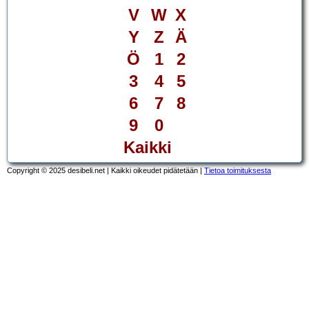
V
W
X
Y
Z
Ä
Ö
1
2
3
4
5
6
7
8
9
0
Kaikki
Copyright © 2025 desibeli.net | Kaikki oikeudet pidätetään |
Tietoa toimituksesta