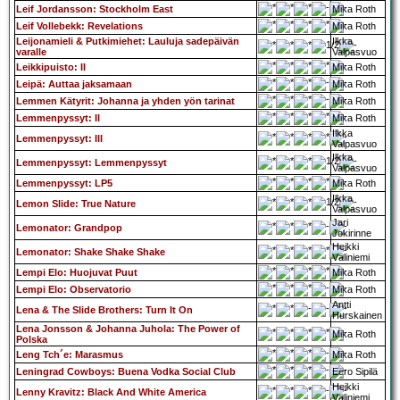
Leif Jordansson: Stockholm East
Mika Roth
Leif Vollebekk: Revelations
Mika Roth
Leijonamieli & Putkimiehet: Lauluja sadepäivän
Ilkka
varalle
Valpasvuo
Leikkipuisto: II
Mika Roth
Leipä: Auttaa jaksamaan
Mika Roth
Lemmen Kätyrit: Johanna ja yhden yön tarinat
Mika Roth
Lemmenpyssyt: II
Mika Roth
Ilkka
Lemmenpyssyt: III
Valpasvuo
Ilkka
Lemmenpyssyt: Lemmenpyssyt
Valpasvuo
Lemmenpyssyt: LP5
Mika Roth
Ilkka
Lemon Slide: True Nature
Valpasvuo
Jari
Lemonator: Grandpop
Jokirinne
Heikki
Lemonator: Shake Shake Shake
Väliniemi
Lempi Elo: Huojuvat Puut
Mika Roth
Lempi Elo: Observatorio
Mika Roth
Antti
Lena & The Slide Brothers: Turn It On
Hurskainen
Lena Jonsson & Johanna Juhola: The Power of
Mika Roth
Polska
Leng Tch´e: Marasmus
Mika Roth
Leningrad Cowboys: Buena Vodka Social Club
Eero Sipilä
Heikki
Lenny Kravitz: Black And White America
Väliniemi