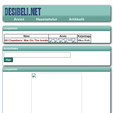
Arviot
Haastattelut
Artikkelit
Levyarviot
Nimi
Arvio
Kirjoittaja
69 Chambers: War On The Inside
Mika Roth
Artistihaku
Levyarviot