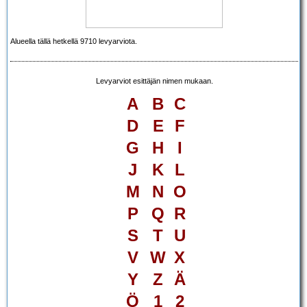
Alueella tällä hetkellä 9710 levyarviota.
Levyarviot esittäjän nimen mukaan.
A
B
C
D
E
F
G
H
I
J
K
L
M
N
O
P
Q
R
S
T
U
V
W
X
Y
Z
Ä
Ö
1
2