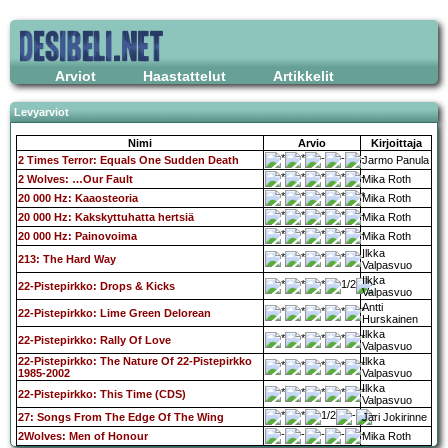
Arviot
Haastattelut
Artikkelit
Levyarviot
Nimi
Arvio
Kirjoittaja
2 Times Terror: Equals One Sudden Death
Jarmo Panula
2 Wolves: …Our Fault
Mika Roth
20 000 Hz: Kaaosteoria
Mika Roth
20 000 Hz: Kakskyttuhatta hertsiä
Mika Roth
20 000 Hz: Painovoima
Mika Roth
Ilkka
213: The Hard Way
Valpasvuo
Ilkka
22-Pistepirkko: Drops & Kicks
Valpasvuo
Antti
22-Pistepirkko: Lime Green Delorean
Hurskainen
Ilkka
22-Pistepirkko: Rally Of Love
Valpasvuo
22-Pistepirkko: The Nature Of 22-Pistepirkko
Ilkka
1985-2002
Valpasvuo
Ilkka
22-Pistepirkko: This Time (CDS)
Valpasvuo
27: Songs From The Edge Of The Wing
Jari Jokirinne
2Wolves: Men of Honour
Mika Roth