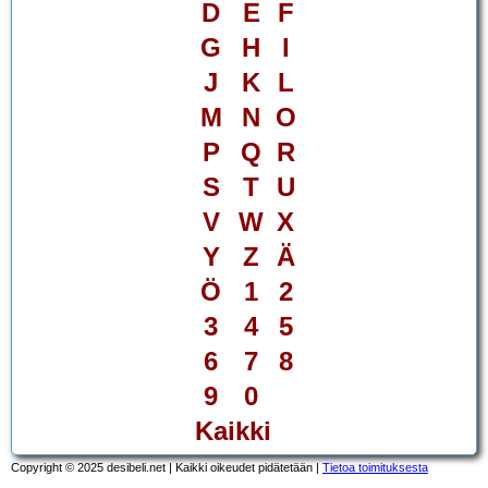
D
E
F
G
H
I
J
K
L
M
N
O
P
Q
R
S
T
U
V
W
X
Y
Z
Ä
Ö
1
2
3
4
5
6
7
8
9
0
Kaikki
Copyright © 2025 desibeli.net | Kaikki oikeudet pidätetään |
Tietoa toimituksesta