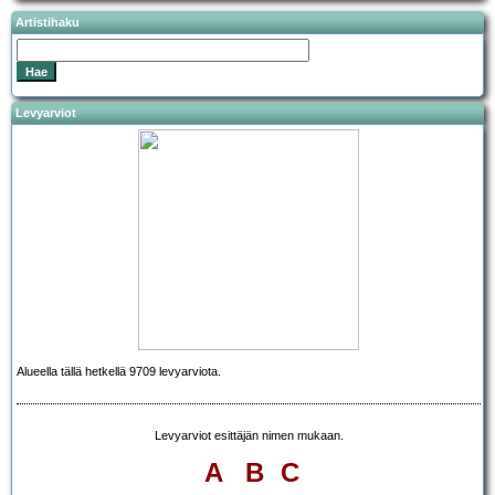
Artistihaku
Levyarviot
Alueella tällä hetkellä 9709 levyarviota.
Levyarviot esittäjän nimen mukaan.
A
B
C