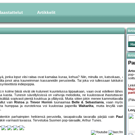
aastattelut
Artikkelit
Arti
Artis
Pa
Arto
pop-
yä, jonka loput viisi raitaa ovat kamalaa kuraa, kehua? Niin, minulla on, katsokaas,
soit
 valita jonot aina kauneimman kassaneidin perusteella. Tai joka voi tullessaan lukituksi
ynteettistä indiepoppia.
Linkk
Majo
:n kolme biisiä eivät ole kuluneet kuuntelussa tippaakaan, vaan ovat edelleen lähes
pari
a kastia. Tunesin sävellyksissä on vahvoja melodioita, ne kuulostavat ihastuttavan
 sisältää sopivasti pientä koukkua ja yllätystä. Mutta sitten jokin menee kammottavalla
(Päi
illut vain
Ristoa
ja
Trevor Hornin
tuunaamaa
Belle & Sebastiania
, vaan myös
ista humppaa ja euroteknoa voi kuulostaa paperilla
Waltarilta
, mutta levyllä vain
.
Levy
tenkin parhaimpien hetkiensä perustella, tasapaksulla tavaralla pärjää vain
Paul
lisääkin varmasti luvassa. Tervetuloa Suomen pop-taivaalle, Arthur Tunes.