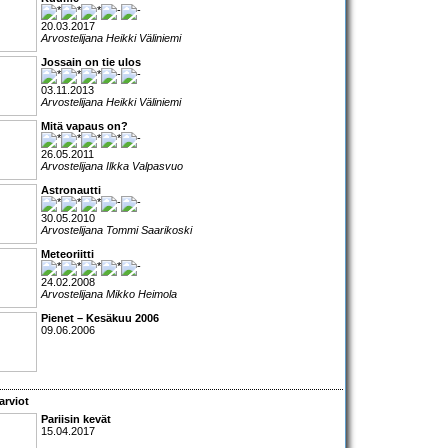
20.03.2017
Arvostelijana Heikki Väliniemi
Jossain on tie ulos
03.11.2013
Arvostelijana Heikki Väliniemi
Mitä vapaus on?
26.05.2011
Arvostelijana Ilkka Valpasvuo
Astronautti
30.05.2010
Arvostelijana Tommi Saarikoski
Meteoriitti
24.02.2008
Arvostelijana Mikko Heimola
Pienet – Kesäkuu 2006
09.06.2006
arviot
Pariisin kevät
15.04.2017