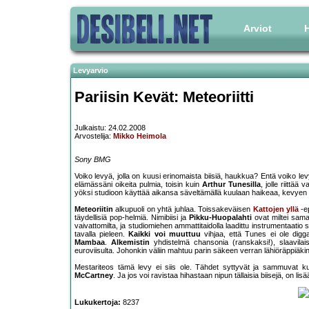
Arviot
H
Levyarvio
Pariisin Kevät: Meteoriitti
Julkaistu: 24.02.2008
Arvostelija:
Mikko Heimola
Sony BMG
Voiko levyä, jolla on kuusi erinomaista biisiä, haukkua? Entä voiko lev
elämässäni oikeita pulmia, toisin kuin
Arthur Tunesilla
, jolle riittää
yöksi studioon käyttää aikansa säveltämällä kuulaan haikeaa, kevyen s
Meteoriitin
alkupuoli on yhtä juhlaa. Toissakeväisen
Kattojen yllä
-ep
täydellisiä pop-helmiä. Nimibiisi ja
Pikku-Huopalahti
ovat miltei sama
vaivattomilta, ja studiomiehen ammattitaidolla laadittu instrumentaatio
tavalla pieleen.
Kaikki voi muuttuu
vihjaa, että Tunes ei ole digga
Mambaa
.
Alkemistin
yhdistelmä chansonia (ranskaksi!), slaavila
euroviisulta. Johonkin väliin mahtuu parin säkeen verran lähiöräppiäkin
Mestariteos tämä levy ei siis ole. Tähdet syttyvät ja sammuvat kui
McCartney
. Ja jos voi ravistaa hihastaan nipun tällaisia biisejä, on 
Lukukertoja:
8237