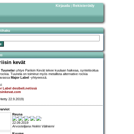
Kirjaudu
Rekisteröidy
|
stihaku
ti
riisin kevät
 Tuunela
n yhtye Pariisin Kevät tekee kuulaan haikeaa, syntetisoitua
rockia. Tuunela on toiminut myös metallista alternative rockia
tavassa
Major Label
-yhtyeessä.
i:
r Label desibeli.netissä
isinkevat.com
vitetty 22.9.2019)
arviot
Reuna
22.09.2019
Arvostelijana Heikki Väliniemi
Kuume