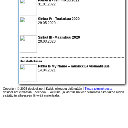
Pienet II - Tammikuu 2022
31.01.2022
Sinkut IV - Toukokuu 2020
29.05.2020
Sinkut III - Maaliskuu 2020
20.03.2020
Haastattelussa
Pihka Is My Name – musiikki ja visuaalisuus
14.04.2021
Copyright © 2025 desibeli.net | Kaikki oikeudet pidätetään |
Tietoa toimituksesta
desibeli.net ei vastaa Facebook-, Youtube- ja last.fm-linkkien sisällöstä eikä takaa niiden
sisältävän aiheeseen liittyvää materiaalia.