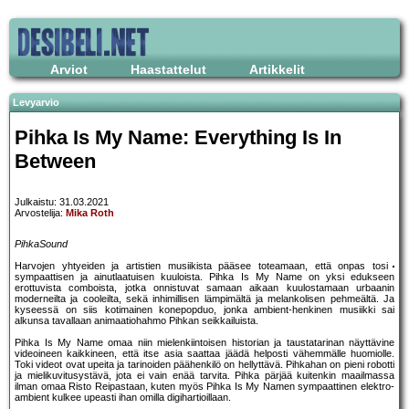
Arviot
Haastattelut
Artikkelit
Levyarvio
Pihka Is My Name: Everything Is In
Between
Julkaistu: 31.03.2021
Arvostelija:
Mika Roth
PihkaSound
Harvojen yhtyeiden ja artistien musiikista pääsee toteamaan, että onpas tosi
sympaattisen ja ainutlaatuisen kuuloista. Pihka Is My Name on yksi edukseen
erottuvista comboista, jotka onnistuvat samaan aikaan kuulostamaan urbaanin
moderneilta ja cooleilta, sekä inhimillisen lämpimältä ja melankolisen pehmeältä. Ja
kyseessä on siis kotimainen konepopduo, jonka ambient-henkinen musiikki sai
alkunsa tavallaan animaatiohahmo Pihkan seikkailuista.
Pihka Is My Name omaa niin mielenkiintoisen historian ja taustatarinan näyttävine
videoineen kaikkineen, että itse asia saattaa jäädä helposti vähemmälle huomiolle.
Toki videot ovat upeita ja tarinoiden päähenkilö on hellyttävä. Pihkahan on pieni robotti
ja mielikuvitusystävä, jota ei vain enää tarvita. Pihka pärjää kuitenkin maailmassa
ilman omaa Risto Reipastaan, kuten myös Pihka Is My Namen sympaattinen elektro-
ambient kulkee upeasti ihan omilla digihartioillaan.