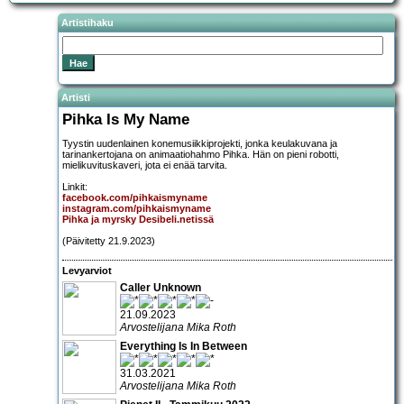
Artistihaku
Artisti
Pihka Is My Name
Tyystin uudenlainen konemusiikkiprojekti, jonka keulakuvana ja
tarinankertojana on animaatiohahmo Pihka. Hän on pieni robotti,
mielikuvituskaveri, jota ei enää tarvita.
Linkit:
facebook.com/pihkaismyname
instagram.com/pihkaismyname
Pihka ja myrsky Desibeli.netissä
(Päivitetty 21.9.2023)
Levyarviot
Caller Unknown
21.09.2023
Arvostelijana Mika Roth
Everything Is In Between
31.03.2021
Arvostelijana Mika Roth