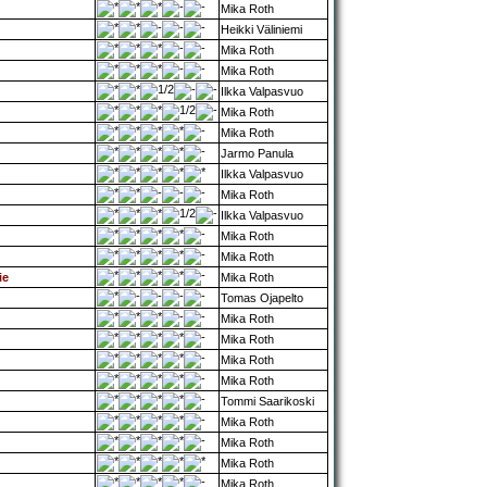
Mika Roth
Heikki Väliniemi
Mika Roth
Mika Roth
Ilkka Valpasvuo
Mika Roth
Mika Roth
Jarmo Panula
Ilkka Valpasvuo
Mika Roth
Ilkka Valpasvuo
Mika Roth
Mika Roth
ie
Mika Roth
Tomas Ojapelto
Mika Roth
Mika Roth
Mika Roth
Mika Roth
Tommi Saarikoski
Mika Roth
Mika Roth
Mika Roth
Mika Roth