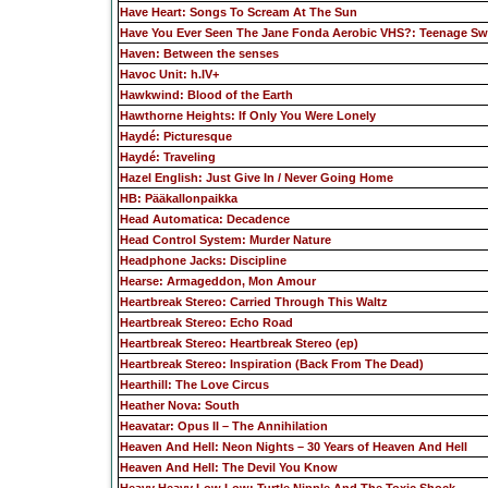
Have Heart: Songs To Scream At The Sun
Have You Ever Seen The Jane Fonda Aerobic VHS?: Teenage Sw
Haven: Between the senses
Havoc Unit: h.IV+
Hawkwind: Blood of the Earth
Hawthorne Heights: If Only You Were Lonely
Haydé: Picturesque
Haydé: Traveling
Hazel English: Just Give In / Never Going Home
HB: Pääkallonpaikka
Head Automatica: Decadence
Head Control System: Murder Nature
Headphone Jacks: Discipline
Hearse: Armageddon, Mon Amour
Heartbreak Stereo: Carried Through This Waltz
Heartbreak Stereo: Echo Road
Heartbreak Stereo: Heartbreak Stereo (ep)
Heartbreak Stereo: Inspiration (Back From The Dead)
Hearthill: The Love Circus
Heather Nova: South
Heavatar: Opus II – The Annihilation
Heaven And Hell: Neon Nights – 30 Years of Heaven And Hell
Heaven And Hell: The Devil You Know