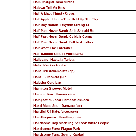
Hailu Mergia: Yene Mircha
Halava: Tell Me How
Half A Map: Thirsty Crops
Half Apple: Hands That Held Up The Sky
Half Day Nation: Rhythm Strong EP
Half Past Never Band: As It Should Be
Half Past Never Band: Cubicle Coma
Half Past Never Band: Fall to Another
Half Waif: The Caretaker
Half-handed Cloud: Flutterama
Halibears: Hasta la Twista
Halla: Kaukaa tuolta
Halla: Mustavalkoista (ep)
Halla: …kosketa (EP)
Halysis: Cerulean
Hamilton Groove: Motel
Hammertime: Hammertime
Hampaat suussa: Hampaat suussa
Hand Made Soul: Damage (ep)
Handful Of Hate: Vicecrown
Handlingnoise: Handlingnoise
Handsome Boy Modeling School: White People
Handsome Furs: Plague Park
Handsome Furs: Sound Kapital