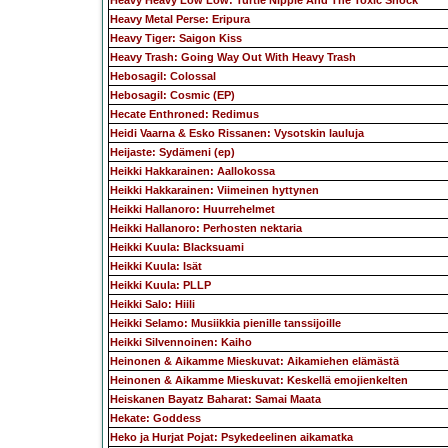
Heavy Heavy Low Low: Turtle Nipple And The Toxic Shock
Heavy Metal Perse: Eripura
Heavy Tiger: Saigon Kiss
Heavy Trash: Going Way Out With Heavy Trash
Hebosagil: Colossal
Hebosagil: Cosmic (EP)
Hecate Enthroned: Redimus
Heidi Vaarna & Esko Rissanen: Vysotskin lauluja
Heijaste: Sydämeni (ep)
Heikki Hakkarainen: Aallokossa
Heikki Hakkarainen: Viimeinen hyttynen
Heikki Hallanoro: Huurrehelmet
Heikki Hallanoro: Perhosten nektaria
Heikki Kuula: Blacksuami
Heikki Kuula: Isät
Heikki Kuula: PLLP
Heikki Salo: Hiili
Heikki Selamo: Musiikkia pienille tanssijoille
Heikki Silvennoinen: Kaiho
Heinonen & Aikamme Mieskuvat: Aikamiehen elämästä
Heinonen & Aikamme Mieskuvat: Keskellä emojienkelten
Heiskanen Bayatz Baharat: Samai Maata
Hekate: Goddess
Heko ja Hurjat Pojat: Psykedeelinen aikamatka