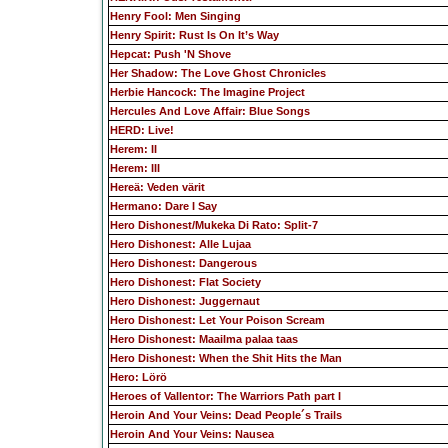
Henry Fool: Men Singing
Henry Spirit: Rust Is On It’s Way
Hepcat: Push 'N Shove
Her Shadow: The Love Ghost Chronicles
Herbie Hancock: The Imagine Project
Hercules And Love Affair: Blue Songs
HERD: Live!
Herem: II
Herem: III
Hereä: Veden värit
Hermano: Dare I Say
Hero Dishonest/Mukeka Di Rato: Split-7
Hero Dishonest: Alle Lujaa
Hero Dishonest: Dangerous
Hero Dishonest: Flat Society
Hero Dishonest: Juggernaut
Hero Dishonest: Let Your Poison Scream
Hero Dishonest: Maailma palaa taas
Hero Dishonest: When the Shit Hits the Man
Hero: Lörö
Heroes of Vallentor: The Warriors Path part I
Heroin And Your Veins: Dead People´s Trails
Heroin And Your Veins: Nausea