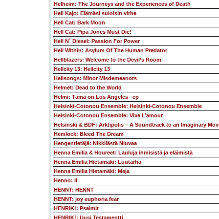
Helheim: The Journeys and the Experiences of Death
Heli Kajo: Elämäsi suloisin virhe
Hell Cat: Bark Moon
Hell Cat: Pipa Jones Must Die!
Hell N´ Diesel: Passion For Power
Hell Within: Asylum Of The Human Predator
Hellblazers: Welcome to the Devil’s Room
Hellcity 13: Hellcity 13
Hellsongs: Minor Misdemeanors
Helmet: Dead to the World
Helmi: Tämä on Los Angeles –ep
Helsinki-Cotonou Ensemble: Helsinki-Cotonou Ensemble
Helsinki-Cotonou Ensemble: Vive L’amour
Helsinski & BDF: Arktipolis – A Soundtrack to an Imaginary Mov
Hemlock: Bleed The Dream
Hengentietäjä: Nikkilästä Niuvaa
Henna Emilia & Houreet: Lauluja ihmisistä ja eläimistä
Henna Emilia Hietamäki: Luutarha
Henna Emilia Hietamäki: Maja
Henno: II
HENNT: HENNT
HENNT: joy euphoria fear
HENRIK!: Psalmit
HENRIK!: Uusi Testamentti