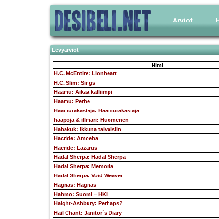
Arviot
H
Levyarviot
Nimi
H.C. McEntire: Lionheart
H.C. Slim: Sings
Haamu: Aikaa kalliimpi
Haamu: Perhe
Haamurakastaja: Haamurakastaja
haapoja & illmari: Huomenen
Habakuk: Ikkuna taivaisiin
Hacride: Amoeba
Hacride: Lazarus
Hadal Sherpa: Hadal Sherpa
Hadal Sherpa: Memoria
Hadal Sherpa: Void Weaver
Hagnäs: Hagnäs
Hahmo: Suomi = HKI
Haight-Ashbury: Perhaps?
Hail Chant: Janitor`s Diary