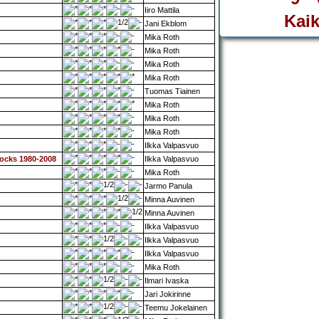
Iiro Mattila
Kaik
Jani Ekblom
Mika Roth
Mika Roth
Mika Roth
Mika Roth
Tuomas Tiainen
Mika Roth
Mika Roth
Mika Roth
Ilkka Valpasvuo
Rocks 1980-2008
Ilkka Valpasvuo
Mika Roth
Jarmo Panula
Minna Auvinen
Minna Auvinen
Ilkka Valpasvuo
Ilkka Valpasvuo
Ilkka Valpasvuo
Mika Roth
Ilmari Ivaska
Jari Jokirinne
Teemu Jokelainen