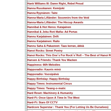
Hank Williams III: Damn Right, Rebel Proud
Hanna Ruuskanen: Kemijoki
Hanna Ryynänen: Taite
Hanna-Maria Lifländer: Souvenirs from the Void
Hanna-Maria Lifländer: The Hiccup Awards
Hannibal & Hot Heros: Katajainen
Hannibal & Joku Roti Mafia: Ad Portas
Hannu Karjalainen: Drift
Hannu Karjalainen: Railo
Hannu Saha & Pakasteet: Taas kerran, äkkiä
Hanoi Rocks: Street Poetry
Hanoi Rocks: This One´s For Rock´n´Roll – The Best of Hanoi 
Hansen & Friends: Thank You Wacken
Happiness: 66ft Melodies
Happoradio: Kaunis minä
Happoradio: Vuosipäivä
Happy Birthday: Happy Birthday
Happy Times: Instrumental Circus
Happy Times: Twang-o-matic
Hard Reset: Machinery & Humanity
Hard-Fi: Once Upon A Time In The West
Hard-Fi: Stars Of CCTV
Hardcore Superstar : Thank You (For Letting Us Be Ourselves)