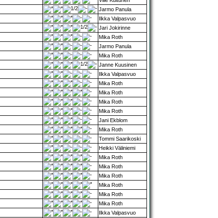
Ville Kuitunen
Jarmo Panula
Ilkka Valpasvuo
Jari Jokirinne
Mika Roth
Jarmo Panula
Mika Roth
Janne Kuusinen
Ilkka Valpasvuo
Mika Roth
Mika Roth
Mika Roth
Mika Roth
Jani Ekblom
Mika Roth
Tommi Saarikoski
Heikki Väliniemi
Mika Roth
Mika Roth
Mika Roth
Mika Roth
Mika Roth
Mika Roth
Ilkka Valpasvuo