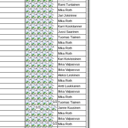
Rami Turtiainen
Mika Roth
Jari Jokirinne
Mika Roth
Karri Koskitanner
Jussi Saarinen
Tuomas Tiainen
Mika Roth
Mika Roth
Mika Roth
Kari Koivistoinen
Ilkka Valpasvuo
Ilkka Valpasvuo
Aleksi Leskinen
Mika Roth
Antti Luukkanen
Ilkka Valpasvuo
Mika Roth
Tuomas Tiainen
Janne Kuusinen
Mika Roth
Ilkka Valpasvuo
Mika Roth