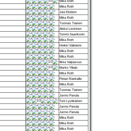
Mika Roth
Mika Roth
Jani Ekblom
Mika Roth
Tuomas Tiainen
Aleksi Leskinen
Tommi Saarikoski
Mika Roth
Heikki Väliniemi
Mika Roth
Mika Roth
Ilkka Valpasvuo
Marko Ylitalo
Mika Roth
Pietari Raekallio
Mika Roth
Tuomas Tiainen
Jarmo Panula
Toni Lyytikäinen
Jarmo Panula
Jarmo Panula
Mika Roth
Mika Roth
Mika Roth