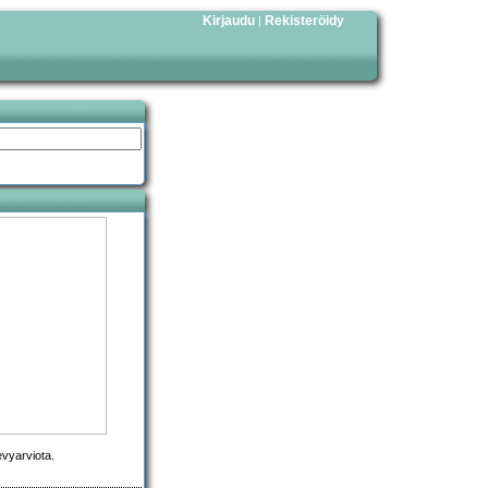
Kirjaudu
Rekisteröidy
|
levyarviota.