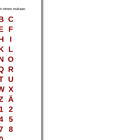
jän nimen mukaan.
B
C
E
F
H
I
K
L
N
O
Q
R
T
U
W
X
Z
Ä
1
2
4
5
7
8
0