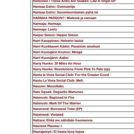
Harkonen / These Arms Are Snakes: Like A Virgin EP
Harmaa Getto: Ovenvartija
Harmaa Getto: Suomimorsiamen pyhä tie
HARMAA PARDON?: Mielestä ja vastaan
Harmaja: Harmaja
Harmaja: Lento
Harper Simon: Harper Simon
Harri Kauppinen: Helvetin laulut
Harri Kuokkasen Kädet: Paratiisin ainekset
Harri Kuusijärvi Koutus: Mirage
Harri Kuusijärvi: Aallot
Harry Hunks: 20 Miles An Hour
Harry Hunks: Revolutions From Pink To Pale (ep)
Hasta la Vista Social Club: For the Greater Good
Hasta La Vista Social Club: Melt
Hasune: Muusikaks
Hate Squad: Degüello Wartunes
Haterush: Baptised In Fire
Haterush: Mark Of The Warrior
Hatetrend: Borrowed Time (EP)
Hatetrend: Violated
Hattara: Ehkä me nähdään huomenna
Haunted Plasma: I
Hautajaisyö: Ei hauta kysy lupaa