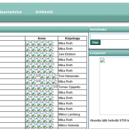
aastattelut
Artikkelit
Artistihaku
Arvio
Kirjoittaja
Mika Roth
Mika Roth
Levyarviot
Jani Ekblom
Mika Roth
Mika Roth
Mika Roth
Toni Hietamäki
Mika Roth
Tomas Ojapelto
Mika Roth
Mika Roth
Mika Roth
Mika Roth
Mikko Lamberg
Mika Roth
Alueella tällä hetkellä 9709 
Mikko Heimola