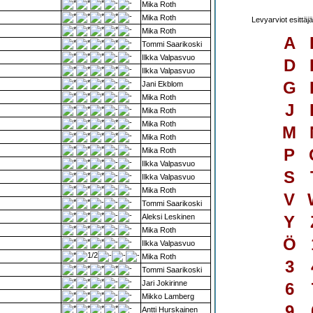
Mika Roth
Mika Roth
Levyarviot esittä
Mika Roth
A
Tommi Saarikoski
Ilkka Valpasvuo
D
Ilkka Valpasvuo
G
Jani Ekblom
Mika Roth
J
Mika Roth
Mika Roth
M
Mika Roth
P
Mika Roth
Ilkka Valpasvuo
S
Ilkka Valpasvuo
Mika Roth
V
Tommi Saarikoski
Aleksi Leskinen
Y
Mika Roth
Ö
Ilkka Valpasvuo
Mika Roth
3
Tommi Saarikoski
Jari Jokirinne
6
Mikko Lamberg
9
Antti Hurskainen