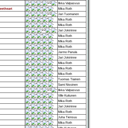
Ilkka Valpasvuo
eetheart
Mika Roth
Jari Tuomanen
Mika Roth
Mika Roth
Jari Jokirinne
Mika Roth
Mika Roth
Mika Roth
Jarmo Panula
Jari Jokirinne
Mika Roth
Mika Roth
Mika Roth
Tuomas Tiainen
Sami Nissinen
Ilkka Valpasvuo
Ville Kuitunen
Mika Roth
Jari Jokirinne
Mika Roth
Juha Tiensuu
Mika Roth