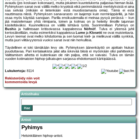
avaudu (jos koskaan kokonaan), mutta jokainen kuuntelukerta paljastaa hieman lisää.
Pyhimyksen sanat ovat välillä melko kryptisiä eikä perimmäisistä merkityksistä ei aina
saa selvää (mikään ei tietenkään estä muodostamasta omia). Tämä ei estä
nauttimasta niistä. Pyhimyksen sanavarasto on laajempi kuin normiräppärillä, ja hän
osaa myös käyttää sanojaan. Parilla ensikuulemalla ei meinaa pysyä perässä -- kun
jää maistelemaan yhtä riimiparia, toinen ja kolmas on jo heitetty ilmoille tajunnan
käsiteltäväksi. Kuunnellessa on välillä tehtävä työtä. Suorimmillaan Pyhimys on
Bush
ia ja hallintoaan kritisoivassa kappaleessa
Nöfnöf
. Tulva ei yleensä juhli
kertosäkeillään, mutta esimerkiksi kappaleissa
Lume
ja
Klosetti
ne ovat muistettavia.
Levyn teemat ovat melko lohduttomia ja sen luomat kieli- ja mielikuvat välillä synkkiä,
mutta juuri viiltävyytensä vuoksi sanat ovat niin herkullisia.
Täydellinen ei toki tämäkään levy ole. Pyhimyksen äänenkäyttö on ajoittain hiukan
puuduttavaa. Pari kertalaakista jalat alta iskevää biisiä ei myöskään olisi pahitteeksi.
Valittamisen aihetta ei kuitenkaan ole niin paljoa, että se vaivaisi. Tulva on tämän
vuoden kotimaisten hiphop-julkaisujen sarjassa ehdottomasti kärkipäässä.
Lukukertoja:
8114
Rekisteröidy niin voit
kommentoida levyä
Artistihaku
Artisti
Pyhimys
Helsinkiläinen hiphop-artisti.