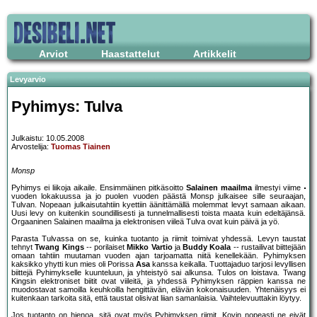
Arviot
Haastattelut
Artikkelit
Levyarvio
Pyhimys: Tulva
Julkaistu: 10.05.2008
Arvostelija:
Tuomas Tiainen
Monsp
Pyhimys ei liikoja aikaile. Ensimmäinen pitkäsoitto
Salainen maailma
ilmestyi viime
vuoden lokakuussa ja jo puolen vuoden päästä Monsp julkaisee sille seuraajan,
Tulvan. Nopeaan julkaisutahtiin kyettiin äänittämällä molemmat levyt samaan aikaan.
Uusi levy on kuitenkin soundillisesti ja tunnelmallisesti toista maata kuin edeltäjänsä.
Orgaaninen Salainen maailma ja elektronisen viileä Tulva ovat kuin päivä ja yö.
Parasta Tulvassa on se, kuinka tuotanto ja riimit toimivat yhdessä. Levyn taustat
tehnyt
Twang Kings
-- porilaiset
Mikko Vartio
ja
Buddy Koala
-- rustailivat biittejään
omaan tahtiin muutaman vuoden ajan tarjoamatta niitä kenellekään. Pyhimyksen
kaksikko yhytti kun mies oli Porissa
Asa
kanssa keikalla. Tuottajaduo tarjosi levyllisen
biittejä Pyhimykselle kuunteluun, ja yhteistyö sai alkunsa. Tulos on loistava. Twang
Kingsin elektroniset biitit ovat viileitä, ja yhdessä Pyhimyksen räppien kanssa ne
muodostavat samoilla keuhkoilla hengittävän, elävän kokonaisuuden. Yhtenäisyys ei
kuitenkaan tarkoita sitä, että taustat olisivat liian samanlaisia. Vaihtelevuuttakin löytyy.
Jos tuotanto on hienoa, sitä ovat myös Pyhimyksen riimit. Kovin nopeasti ne eivät