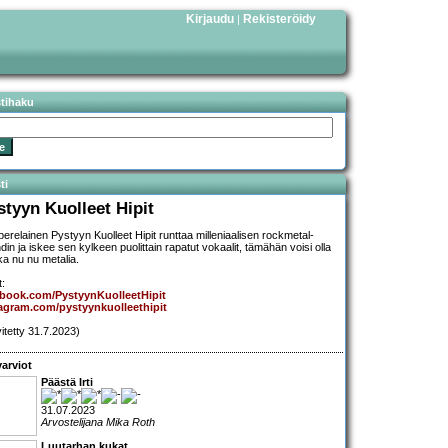
Kirjaudu
Rekisteröidy
|
stihaku
ti
styyn Kuolleet Hipit
erelainen Pystyyn Kuolleet Hipit runttaa milleniaalisen rockmetal-
din ja iskee sen kylkeen puolittain rapatut vokaalit, tämähän voisi olla
ka nu nu metalia.
t:
book.com/PystyynKuolleetHipit
agram.com/pystyynkuolleethipit
vitetty 31.7.2023)
arviot
Päästä Irti
31.07.2023
Arvostelijana Mika Roth
Luutarhan kukat