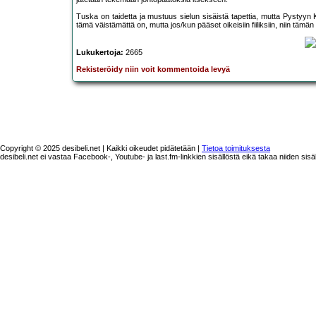
Tuska on taidetta ja mustuus sielun sisäistä tapettia, mutta Pystyyn Ku
tämä väistämättä on, mutta jos/kun pääset oikeisiin fiiliksiin, niin täm
Lukukertoja:
2665
Rekisteröidy niin voit kommentoida levyä
Copyright © 2025 desibeli.net | Kaikki oikeudet pidätetään |
Tietoa toimituksesta
desibeli.net ei vastaa Facebook-, Youtube- ja last.fm-linkkien sisällöstä eikä takaa niiden sisä