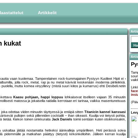
aastattelut
Artikkelit
Arti
n kukat
Artis
Py
Tamp
soun
rakkautta vaan kuolemaa. Tamperelainen rock-kummajainen Pystyyn Kuolleet Hipit ei
vaik
albumilla, jolla rock, metal, rap ja nu metal kävivät keskenään modernia piirileikkiä.
 puolella, mutta komea vinyylilevy (mistä suuri kiitos ja kumarrus) ehti Desibeli.netin
Linki
face
inst
askettava
Kaasu pohjaan, happi loppuu
lohkaisevat itselleen vajaan 35 minuutin
ollisesti matossa ja jokaisella raidalla kerrotaan eri tarinaa, vaikka masentuneisuus
(Päi
oka odottaa viiden minuutin täyttyessä ja entäpä sitten
Titanicin kannel kanssasi
Levy
isevät pullojen sekä pillereiden cocktailit – ihan oikeasti. Kuulija voi tietysti pohtia,
ä tietää. Kiekon toinen sinkkuraita
Jack Daniels
toimii sentään kuten otsikkonsakin,
 uskaltaa jättää nostamatta hetkeksi äänivalleja ympärilleen. Heti perässä soiva
idemmälle ja matkahan päättyy (tietysti) kirkonkelloihin. Jälleen kerran kuulija