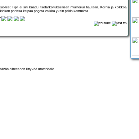
olleet Hipit ei silti kaadu itsetarkoituksellisen murheilun hautaan. Kornia ja kolkkoa
än kiekon parissa kelpaa pogota vaikka yksin pitkin kammiota.
ltävän aiheeseen liittyvää materiaalia.