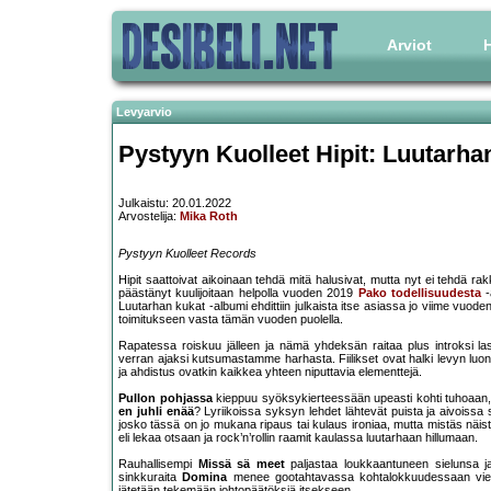
Arviot
H
Levyarvio
Pystyyn Kuolleet Hipit: Luutarha
Julkaistu: 20.01.2022
Arvostelija:
Mika Roth
Pystyyn Kuolleet Records
Hipit saattoivat aikoinaan tehdä mitä halusivat, mutta nyt ei tehdä 
päästänyt kuulijoitaan helpolla vuoden 2019
Pako todellisuudesta
-
Luutarhan kukat -albumi ehdittiin julkaista itse asiassa jo viime vuoden
toimitukseen vasta tämän vuoden puolella.
Rapatessa roiskuu jälleen ja nämä yhdeksän raitaa plus introksi l
verran ajaksi kutsumastamme harhasta. Fiilikset ovat halki levyn luonn
ja ahdistus ovatkin kaikkea yhteen niputtavia elementtejä.
Pullon pohjassa
kieppuu syöksykierteessään upeasti kohti tuhoaan, j
en juhli enää
? Lyriikoissa syksyn lehdet lähtevät puista ja aivoissa sär
josko tässä on jo mukana ripaus tai kulaus ironiaa, mutta mistäs näist
eli lekaa otsaan ja rock’n’rollin raamit kaulassa luutarhaan hillumaan.
Rauhallisempi
Missä sä meet
paljastaa loukkaantuneen sielunsa ja
sinkkuraita
Domina
menee gootahtavassa kohtalokkuudessaan vielä p
jätetään tekemään johtopäätöksiä itsekseen.