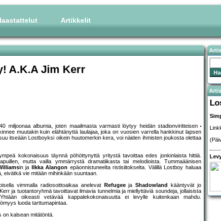
aastattelut
Artikkelit
Arti
y! A.K.A Jim Kerr
Artis
Lo
Sim
 miljoonaa albumia, joten maailmasta varmasti löytyy heidän stadionviritteisen
Link
innee muutakin kuin elähtänyttä laulajaa, joka on vuosien varrella hankkinut lapsen
suu itseään Lostboyksi oikein huutomerkin kera, voi näiden ihmisten joukosta olettaa
(Päi
tympeä kokonaisuus täynnä pöhöttynyttä yritystä tavoittaa edes jonkinlaista hittiä.
Levy
hapuillen, mutta vailla ymmärrystä dramatiikasta tai melodioista. Tummaäänisen
illiams
in ja
Ilkka Alangon
epäonnistuneelta ristisiitokselta. Välillä Lostboy haluaa
tä, eivätkä vie mitään mihinkään suuntaan.
isella vimmalla radiosoittoaikaa anelevat
Refugee
ja
Shadowland
kääntyvät jo
err ja tuotantoryhmä tavoittavat ilmavia tunnelmia ja miellyttäviä soundeja, jollaisista
 Yhtään oikeasti vetävää kappalekokonaisuutta ei levylle kuitenkaan mahdu.
ömyys luoda tarttumapintaa.
s on kalsean mitätöntä.