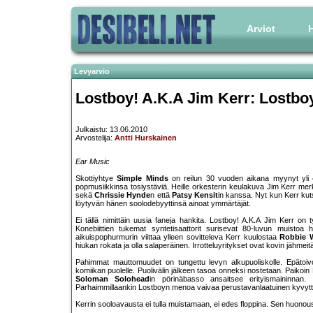
Arviot
H
Levyarvio
Lostboy! A.K.A Jim Kerr: Lostbo
Julkaistu: 13.06.2010
Arvostelija:
Antti Hurskainen
Ear Music
Skottiyhtye
Simple Minds
on reilun 30 vuoden aikana myynyt yli 40
popmusiikkinsa tosiystäviä. Heille orkesterin keulakuva Jim Kerr merk
sekä
Chrissie Hynde
n että
Patsy Kensit
in kanssa. Nyt kun Kerr kut
löytyvän hänen soolodebyyttinsä ainoat ymmärtäjät.
Ei tällä nimittäin uusia faneja hankita. Lostboy! A.K.A Jim Kerr on 
Konebiittien tukemat syntetisaattorit surisevat 80-luvun muistoa 
aikuispophurmurin viittaa ylleen sovitteleva Kerr kuulostaa
Robbie W
hiukan rokata ja olla salaperäinen. Irrotteluyritykset ovat kovin jähmei
Pahimmat mauttomuudet on tungettu levyn alkupuoliskolle. Epätoivo
komiikan puolelle. Puolivälin jälkeen tasoa onneksi nostetaan. Paikoin K
Soloman Solohead
in pörinäbasso ansaitsee erityismaininnan.
Parhaimmillaankin Lostboyn menoa vaivaa perustavanlaatuinen kyvytt
Kerrin sooloavausta ei tulla muistamaan, ei edes floppina. Sen huonou