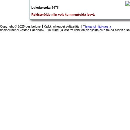
Lukukertoja:
3678
Rekisteröidy niin voit kommentoida levyä
Copyright © 2025 desibeli.net | Kaikki oikeudet pidätetään |
Tietoa toimituksesta
desibeli.net ei vastaa Facebook-, Youtube- ja last.fm-linkkien sisällöstä eikä takaa niiden sisä