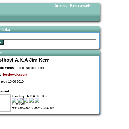
Kirjaudu
Rekisteröidy
|
stihaku
ti
stboy! A.K.A Jim Kerr
ple Minds
-solistin sooloprojekti.
ki:
lostboyaka.com
vitetty 13.06.2010)
arviot
Lostboy! A.K.A Jim Kerr
13.06.2010
Arvostelijana Antti Hurskainen