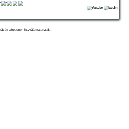
ltävän aiheeseen liittyvää materiaalia.