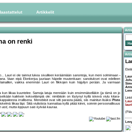
aastattelut
Artikkelit
Arti
ma on renki
Artis
La
Etel
...
Lauri ei ole tainnut lukea sivuilleen keräämiään sanontoja, kun meni solmimaan
Laur
pana. Vaan eipä Elonkerjuu juuriaan häpeile muutenkaan: sanoitukset ovat edelleen
Joh
 lainaillen, vaikka enemmän Lauri on flikkojen kuin häjyilyn perään. Ja varmaan
Simo
Ante
Len
a kun liikaa kuuntelee. Samoja latuja mennään kuin ensimmäiselläkin (ja tämä on jo
etkään kaikkein kekseliämpiä ole: nimibiisiin on löytynyt kyllä iskevä viulu kitara-
Linkk
ppaleesta irrallisena. Menobiisit ovat silti parasta päätä, siis mainitun lisäksi
Pisto
Laur
elmä liikaa läpi. Siitä viulistista kannattaa kyllä pitää kiinni, soinnin persoonallisuus
laur
 asti, mutta loppuun sais kylvää kauraa
.
(Päiv
Levy