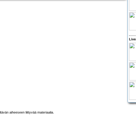
Live
ltävän aiheeseen liittyvää materiaalia.