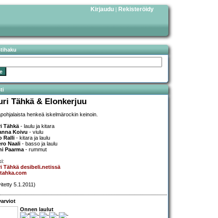
Kirjaudu
Rekisteröidy
|
stihaku
ti
uri Tähkä & Elonkerjuu
äpohjalaista henkeä iskelmärockin keinoin.
i Tähkä
- laulu ja kitara
anna Koivu
- viulu
 Ralli
- kitara ja laulu
ro Naali
- basso ja laulu
ni Paarma
- rummut
i:
i Tähkä desibeli.netissä
itahka.com
itetty 5.1.2011)
arviot
Onnen laulut