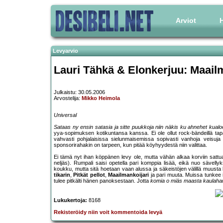
Arviot
H
Levyarvio
Lauri Tähkä & Elonkerjuu: Maail
Julkaistu: 30.05.2006
Arvostelija:
Mikko Heimola
Universal
Sataas ny ensin satasia ja sitte puukkoja niin näkis ku ahnehet kualoo
yya-sopimuksen kotikuntansa kanssa. Ei ole ollut rock-bändeillä ta
vahvasti pohjalaisissa sielunmaisemissa sopivasti vanhoja veisuja
sponsorirahakin on tarpeen, kun pitää köyhyydestä niin valittaa.
Ei tämä nyt ihan köppänen levy ole, mutta vähän alkaa korviin sattu
neljäs). Rumpali saisi opetella pari komppia lisää, eikä nuo sävellyks
koukku, mutta sitä hoetaan vaan alussa ja säkeistöjen välillä muusta ka
tikarin
,
Pitkät pellot
,
Maailmankoijari
ja pari muuta. Muissa tunkee isk
tulee pitkälti hänen panoksestaan. Jotta
komia o miäs maasta kaulahan
Lukukertoja:
8168
Rekisteröidy niin voit kommentoida levyä