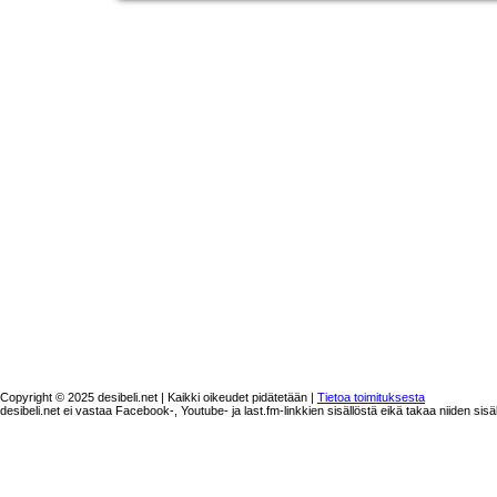
Copyright © 2025 desibeli.net | Kaikki oikeudet pidätetään |
Tietoa toimituksesta
desibeli.net ei vastaa Facebook-, Youtube- ja last.fm-linkkien sisällöstä eikä takaa niiden sisä