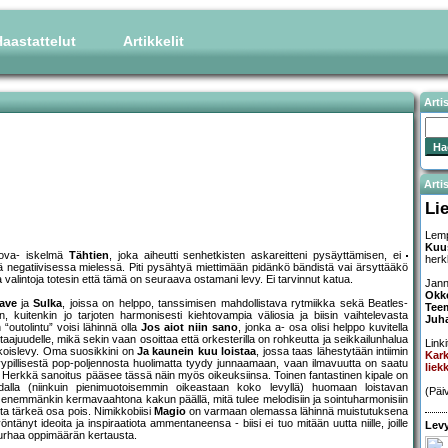
aastattelut
Artikkelit
Arti
Artis
Li
Lemp
Kuu
nova- iskelmä
Tähtien
, joka aiheutti senhetkisten askareitteni pysäyttämisen, ei
herk
tä negatiivisessa mielessä. Piti pysähtyä miettimään pidänkö bändistä vai ärsyttääkö
a valintoja totesin että tämä on seuraava ostamani levy. Ei tarvinnut katua.
Jann
Okk
ave
ja
Sulka
, joissa on helppo, tanssimisen mahdollistava rytmiikka sekä Beatles-
Tee
kuitenkin jo tarjoten harmonisesti kiehtovampia väliosia ja biisin vaihtelevasta
Juh
“outolintu” voisi lähinnä olla
Jos aiot niin sano
, jonka a- osa olisi helppo kuvitella
itaajuudelle, mikä sekin vaan osoittaa että orkesterilla on rohkeutta ja seikkailunhalua
Linki
ikoislevy. Oma suosikkini on
Ja kaunein kuu loistaa
, jossa taas lähestytään intiimin
Kark
 tyypillisestä pop-poljennosta huolimatta tyydy junnaamaan, vaan ilmavuutta on saatu
liek
. Herkkä sanoitus pääsee tässä näin myös oikeuksiinsa. Toinen fantastinen kipale on
alla (niinkuin pienimuotoisemmin oikeastaan koko levyllä) huomaan loistavan
(Päi
n enemmänkin kermavaahtona kakun päällä, mitä tulee melodisiin ja sointuharmonisiin
ta tärkeä osa pois. Nimikkobiisi
Magio
on varmaan olemassa lähinnä muistutuksena
yöntänyt ideoita ja inspiraatiota ammentaneensa - biisi ei tuo mitään uutta niille, joille
Levy
 turhaa oppimäärän kertausta.