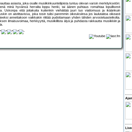
omauttaa asiasta, joka osalle musiikinkuuntelijoista tuntuu olevan varsin merkityksetön:
tkenä minä hyvänsä herralta loppu henki, tai äänen puhtaus romahtaa lopullisesti
a. Uskonpa että joitakuita kuitenkin viehättää juuri tuo viattomuus ja ikäänkuin
skin on aistittavissa, joka tosin tulisi paremmin oikeuksiinsa jos laulutaitoa oikeasti
anteeksi annettakoon vaikkakin riittää pudottamaan yhden tähden arvosteluasteikolta.
en ilmaisuvoimaa, herkkyyttä, musiikillista älyä ja puhdasta rakkautta musiikkiin ja
la.
Ajan
Live