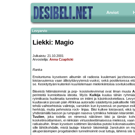
Arviot
H
Levyarvio
Liekki: Magio
Julkaistu: 21.10.2001
Arvostelija:
Anna Czaplicki
Ranka
Ensituntuma kyseiseen albumiin oli radiosta kuulemani jazzbossa
loistavuutensa vaan ällistyttävyytensä vuoksi, sekä positiivisessa et
se. Keskityttyäni kuitenkin kuuntelemaan mielenkiintoisia sovituksellisi
Biiseistä hittimäisimmät ja pop- kosiskelevimmat ovat ilman muuta
A
perinteitä kunnioittavia ideoita. Myös
Kulkija
kuuluu tähän ryhmään, 
rytmiikasta huolimatta tunnelma on intiimi ja käsinkosketeltava. Levyn 
kuultavaksi jossain päin Afrikkaa autoradio säädettynä paikalliselle hitt
tehdä vaihtoehtoisia valintoja, varsinkin kun kyseessä on pumpun es
herkkää, mutta pehmoista rock- linjaa. Biisi kulkee loistavasti, eikä
yhdistämällä basson ja rumpujen naseva rytmiikka heleään kitarointiin
Tuulien
, joka todella on nimensä näköinen biisi ja tämän kohd
kosketinsoittamisen, ei niinkään virtuositeettimaisessa mielessä, vaa
ratkaisuihin. Ilman kyseisen soittimen läsnäoloa putoisi kokonaisuudes
sille lähtökohdalle, mistä laulaja- kitaristi- biisintekijä Janskukin on m
alkuperäisimpien progebändien tunnelmoinnit ovat tuttuja, lähinnä siis