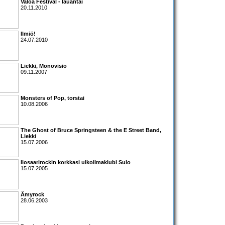
Valoa Festival
- lauantai
20.11.2010
Ilmiö!
24.07.2010
Liekki
,
Monovisio
09.11.2007
Monsters of Pop
, torstai
10.08.2006
The Ghost of Bruce Springsteen & the E Street Band,
Liekki
15.07.2006
Ilosaarirock
in korkkasi ulkoilmaklubi Sulo
15.07.2005
Ämyrock
28.06.2003