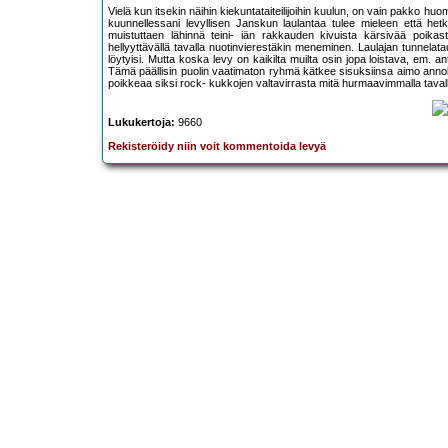
Vielä kun itsekin näihin kiekuntataiteilijoihin kuulun, on vain pakko hu
kuunnellessani levyllisen Janskun laulantaa tulee mieleen että he
muistuttaen lähinnä teini- iän rakkauden kivuista kärsivää poikast
hellyyttävällä tavalla nuotinvierestäkin meneminen. Laulajan tunnelatau
löytyisi. Mutta koska levy on kaikilta muilta osin jopa loistava, em. 
Tämä päällisin puolin vaatimaton ryhmä kätkee sisuksiinsa aimo annoks
poikkeaa siksi rock- kukkojen valtavirrasta mitä hurmaavimmalla taval
Lukukertoja:
9660
Rekisteröidy niin voit kommentoida levyä