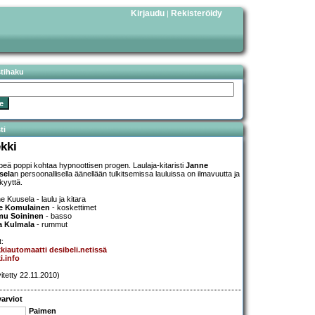
Kirjaudu
Rekisteröidy
|
stihaku
ti
ekki
eä poppi kohtaa hypnoottisen progen. Laulaja-kitaristi
Janne
sela
n persoonallisella äänellään tulkitsemissa lauluissa on ilmavuutta ja
kyyttä.
e Kuusela - laulu ja kitara
e Komulainen
- koskettimet
mu Soininen
- basso
a Kulmala
- rummut
t:
kiautomaatti desibeli.netissä
ki.info
vitetty 22.11.2010)
arviot
Paimen