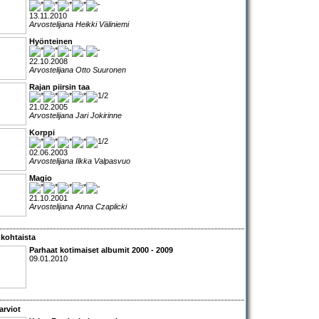
13.11.2010
Arvostelijana Heikki Väliniemi
Hyönteinen
22.10.2008
Arvostelijana Otto Suuronen
Rajan piirsin taa
21.02.2005
Arvostelijana Jari Jokirinne
Korppi
02.06.2003
Arvostelijana Ilkka Valpasvuo
Magio
21.10.2001
Arvostelijana Anna Czaplicki
kohtaista
Parhaat kotimaiset albumit 2000 - 2009
09.01.2010
arviot