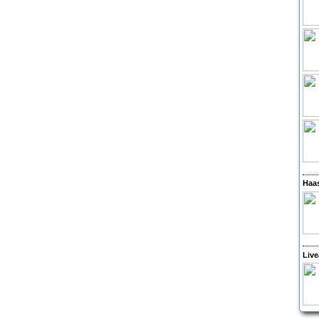
Haas
Live