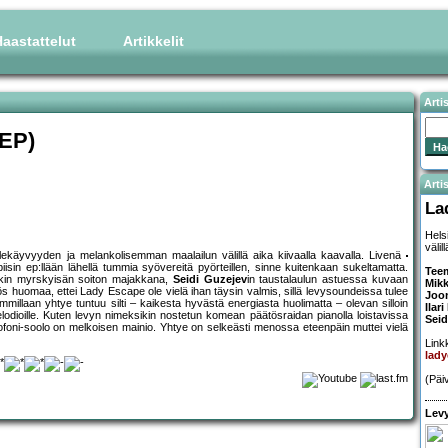
aastattelut
Artikkelit
Arti
(EP)
Artis
La
Hels
välil
ällekäyvyyden ja melankolisemman maalailun välillä aika kiivaalla kaavalla. Livenä
sin ep:llään lähellä tummia syövereitä pyörteillen, sinne kuitenkaan sukeltamatta.
Tee
vinkin myrskyisän soiton majakkana,
Seidi Guzejev
in taustalaulun astuessa kuvaan
Mik
 huomaa, ettei Lady Escape ole vielä ihan täysin valmis, sillä levysoundeissa tulee
Joo
illaan yhtye tuntuu silti – kaikesta hyvästä energiasta huolimatta – olevan silloin
Ilar
 melodioille. Kuten levyn nimeksikin nostetun komean päätösraidan pianolla loistavissa
Seid
foni-soolo on melkoisen mainio. Yhtye on selkeästi menossa eteenpäin muttei vielä
Linkk
lad
(Päi
Levy