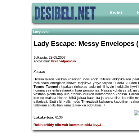
Arviot
H
Levyarvio
Lady Escape: Messy Envelopes 
Julkaistu: 29.05.2007
Arvostelija:
Ilkka Valpasvuo
Kaakao
Helsinkiläisen viisikon rosoinen indie rock taiteilee äkkipikaisen pä
melkoisen energisen shown tarjoileva yhtye tarpoo uudella kuuden bii
Teemu Tanner
in kipakan riehakas laulu toimii hyvin hetkittäin hy
homma saa entisestäänkin lisää persoonaa. Näissä kohdissa silti myös
vastaan pientä hapuilua etenkin laulujen kohtaamisen kanssa. Parhaimm
kun se malttaa hiukan hillitä jalkaa kaasulta ja antaa tilaa kauniille
säkeissä. Eipä silti, kyllä myös
Threat
issä kaikaava kaoottinen sakso
tälläkään ep:llä ihan lunasta kaikkia odotuksia. 7
Lukukertoja:
6136
Rekisteröidy niin voit kommentoida levyä