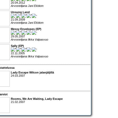
20.04.2012
Arvostelijana Jani Ekblom
Unsung Land
21.09.2009
Arvostelijana Jani Ekblom
Messy Envelopes (EP)
29.05.2007
Arvostelijana Ilkka Valpasvuo
Sally (EP)
22.11.2005
Arvostelijana Ilkka Valpasvuo
tattelussa
Lady Escape
Wilco
n jalanjäljillä
24.03.2007
arviot
Rooms
,
We Are Waiting
,
Lady Escape
21.02.2007