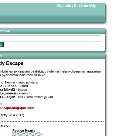
Kirjaudu
Rekisteröidy
|
stihaku
ti
dy Escape
inkiläinen äkkipäisen päällekäyvyyden ja melankolisemman maalailun
lä pyörteilevä indie rock-viisikko.
mu Tanner
- laulu ja kitara
ko Sulonen
- kitara
na Mäkelä
- basso
i Launonen
- rummut
i Guzejev
- laulu, koskettimet ja viulu
i:
yescape.blogspot.com
vitetty 20.4.2012)
arviot
Festive Hearts