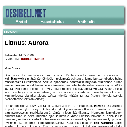
Arviot
Haastattelut
Artikkelit
Levyarvio
Litmus: Aurora
Julkaistu: 14.09.2009
Arvostelija:
Tuomas Tiainen
Rise Above
Spacerock, the final frontier - vai miten se oli? Ja jos onkin, onko se mitään muuta
kuin
Hawkwind
in jättämän tähtipölyn nielemistä paikassa, jonne kukaan ei edes halua
matkustaa? Ei välttämättä. Vaikka spacerock saattaakin kuljettaa mukanaan turhan
seitsemänkymmentälukuisia konnotaatioita, voi sitä tehdä uskottavasti myös 2000-
luvulla. Brittiläinen Litmus on nyky-spacerockin uskottavampia yrittäjiä. Vaikka se ei
juuri päivitä genren konventioita, se hoitaa avaruusmatkansa niin hyvin, ettei sitä
kuunnellessa yksinkertaisesti
jaksa
miettiä mitään turhaa (kuten hienoja sanoja
"konnotaatio" tai "konventio").
Litmuksen kolmas levy Aurora alkaa päheästi liki 12-minuuttisella
Beyond the Sun
illa.
Kappale on yksi levyn kolmesta yli kymmenminuuttisesta biisistä ja sanan
varsinaisessakin merkityksessä tämän nipun kärkikastia. Nopeaan jumitukseen
pudotessaan ei edes huomaa ajan kulumista. Avaruudessa kukaan ei ehkä kuule
huutoasi, mutta jos siellä kuulee näin munakasta musiikkia, tähtienvälinen tyhjiö voisi
hyvinkin olla oivallinen loppusijoituspaikka. Kakkoskappale
In the Burning Light
kiristää tempoa kunnes
Eos
, ensimmäinen levyn kahdesta instrumentaalista,