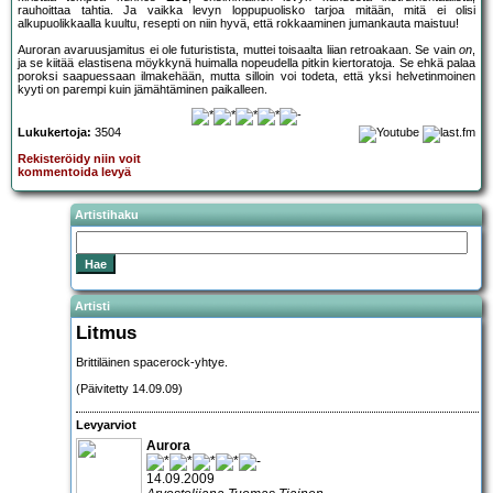
rauhoittaa tahtia. Ja vaikka levyn loppupuolisko tarjoa mitään, mitä ei olisi
alkupuolikkaalla kuultu, resepti on niin hyvä, että rokkaaminen jumankauta maistuu!
Auroran avaruusjamitus ei ole futuristista, muttei toisaalta liian retroakaan. Se vain
on
,
ja se kiitää elastisena möykkynä huimalla nopeudella pitkin kiertoratoja. Se ehkä palaa
poroksi saapuessaan ilmakehään, mutta silloin voi todeta, että yksi helvetinmoinen
kyyti on parempi kuin jämähtäminen paikalleen.
Lukukertoja:
3504
Rekisteröidy niin voit
kommentoida levyä
Artistihaku
Artisti
Litmus
Brittiläinen spacerock-yhtye.
(Päivitetty 14.09.09)
Levyarviot
Aurora
14.09.2009