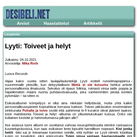
Arviot
Haastattelut
Artikkelit
Levyarvio
Lyyti: Toiveet ja helyt
Julkaistu: 04.10.2021
Arvostelija:
Mika Roth
Luova Records
Vajaa kaksi vuotta sitten laulaja/lauluntekijä Lyyti esitteli runoelmapoppinsa
suuremmalle yleisölle, kun debyyttialbumi
Meitä ei ole kutsuttu
hehkui artistin
persoonallisesta ilmaisusta. Sekoitus oli ripaus folkkia, roimasti vinoa taide poppia ja
häpeilemätön määrä nuorta puhdasotsaisuutta, joka vanhemmiten pistää kenties
pykimään – tai sitten ei.
Esikoisalbumin kömpelyys ei ollut aina niinkään hellyttävää, mutta yhtä kaikki
persoonallisuuspisteet kopsahtivat kerrasta kattoon. Toisen pitkäsoiton ensimmäinen
sinkkuraita
Puhalla ja toivo
osoitti että pahimmat lo-fi kurakot olivat jääneet taakse,
tosin mahdotonta Toiveet ja helyt -albumia on ylituotetuksikaan kutsua. Onko siis
kultainen keskitie jo hahmottumassa jalkojen alle?
Itse asiassa tuore albumi on osoittanut vahvaa nousujohteisuutta etenkin raskaassa
kuunteluprässissä, kun taas esikoisen lento lopsahti harmillisen nopeasti.
Kivi jonka
heitit
-biisi sai jo toteamaan kammion seinille, että nythän se Lyyti viimein kirjoittaa
kuten on lupailutkin, eikä ankkuriraita
Tulen sinua vastaan hautausmaalle
jätä