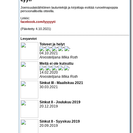
Joensuulaislähtöinen lauluntekijä ja kirjoittaja esittää runoelmapoppia
persoonallisella otteella.
Linkki:
facebook.com/lyyyyyti
(Päivitetty 4.10.2021)
Levyarviot
Toiveet ja helyt
04.10.2021
Arvostelijana Mika Roth
Meitä ei ole kutsuttu
14.02.2020
Arvostelijana Mika Roth
Sinkut III - Maaliskuu 2021
30.03.2021
Sinkut II - Joulukuu 2019
20.12.2019
Sinkut II - Syyskuu 2019
20.09.2019