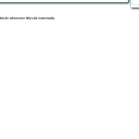
ltävän aiheeseen liittyvää materiaalia.