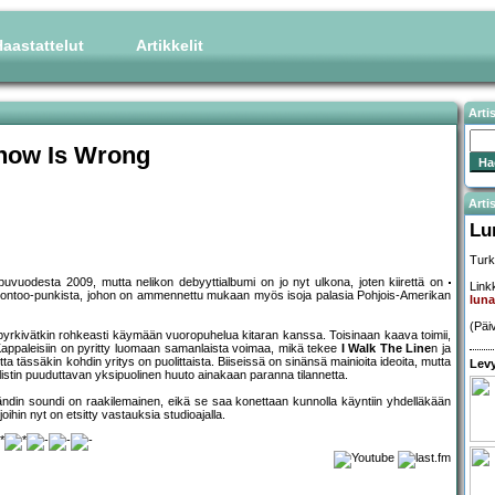
aastattelut
Artikkelit
Arti
now Is Wrong
Artis
Lu
Turk
puvuodesta 2009, mutta nelikon debyyttialbumi on jo nyt ulkona, joten kiirettä on
Linkk
a Lontoo-punkista, johon on ammennettu mukaan myös isoja palasia Pohjois-Amerikan
lun
(Päi
t pyrkivätkin rohkeasti käymään vuoropuhelua kitaran kanssa. Toisinaan kaava toimii,
. Kappaleisiin on pyritty luomaan samanlaista voimaa, mikä tekee
I Walk The Line
n ja
tta tässäkin kohdin yritys on puolittaista. Biiseissä on sinänsä mainioita ideoita, mutta
Levy
alistin puuduttavan yksipuolinen huuto ainakaan paranna tilannetta.
 bändin soundi on raakilemainen, eikä se saa konettaan kunnolla käyntiin yhdelläkään
ihin nyt on etsitty vastauksia studioajalla.