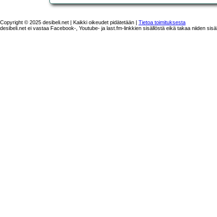
Copyright © 2025 desibeli.net | Kaikki oikeudet pidätetään |
Tietoa toimituksesta
desibeli.net ei vastaa Facebook-, Youtube- ja last.fm-linkkien sisällöstä eikä takaa niiden sisä