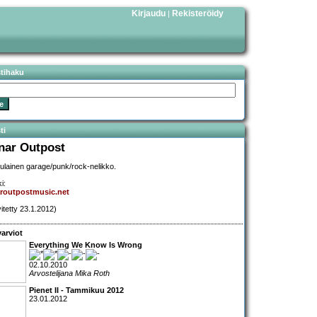
Kirjaudu
Rekisteröidy
|
stihaku
ti
nar Outpost
ulainen garage/punk/rock-nelikko.
i:
aroutpostmusic.net
vitetty 23.1.2012)
arviot
Everything We Know Is Wrong
02.10.2010
Arvostelijana Mika Roth
Pienet II - Tammikuu 2012
23.01.2012