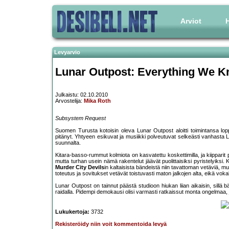
Arviot
H
Levyarvio
Lunar Outpost: Everything We K
Julkaistu: 02.10.2010
Arvostelija:
Mika Roth
Subsystem Request
Suomen Turusta kotoisin oleva Lunar Outpost aloitti toimintansa lop
pitänyt. Yhtyeen esikuvat ja musiikki polveutuvat selkeästi vanhast
suunnalta.
Kitara-basso-rummut kolmiota on kasvatettu koskettimilla, ja kiippari
mutta turhan usein nämä rakentelut jäävät puolittaisiksi pyristelyiksi
Murder City Devils
in kaltaisista bändeistä niin tavattoman vetäviä, mu
toteutus ja sovitukset vetävät toistuvasti maton jalkojen alta, eikä vok
Lunar Outpost on tainnut päästä studioon hiukan liian aikaisin, sillä
raidalla. Pidempi demokausi olisi varmasti ratkaissut monta ongelmaa, jo
Lukukertoja:
3732
Rekisteröidy niin voit kommentoida levyä