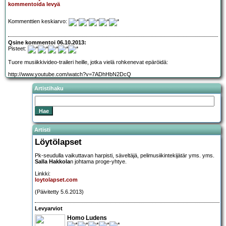
kommentoida levyä
Kommenttien keskiarvo:
Qsine kommentoi 06.10.2013:
Pisteet:
Tuore musiikkivideo-traileri heille, jotka vielä rohkenevat epäröidä:
http://www.youtube.com/watch?v=7ADhHbN2DcQ
Artistihaku
Artisti
Löytölapset
Pk-seudulla vaikuttavan harpisti, säveltäjä, pelimusiikintekijätär yms. yms.
Salla Hakkola
n johtama proge-yhtye.
Linkki:
loytolapset.com
(Päivitetty 5.6.2013)
Levyarviot
Homo Ludens