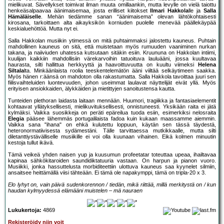
mielikuvat. Sävellykset toimivat ilman muuta omillaankin, mutta levylle on vielä taiottu
henkeäsalpaavaa äänimaisemaa, josta erilliset kiitokset
Ilmari Hakkola
lle ja
Salla
Hämäläiselle
. Mehän tiedämme sanan “äänimaisema” olevan lähtökohtaisesti
kirosana, tarkoittaen alta aikayksikön korniuden puolelle menevää päällekäypää
keskialuehöttöä. Mutta nyt ei.
Salla Hakkolan musiikin ytimessä on mitä puhtaimmaksi jalostettu kauneus. Puhtain
mahdollinen kauneus on sitä, että muistetaan myös rumuuden vaaniminen nurkan
takana, ja naiiviuden uhatessa kutsutaan sitäkin esiin. Kruununa on Hakkolan intiimi,
kuulijan kaikkiin mahdollisiin värekarvoihin tatuoituva lauluääni, jossa kuultavaa
haurasta, silti hallittua herkkyyttä ja haavoittuvuutta on kuultu viimeksi
Helena
Siltala
lta. Minkäänlaista roolia teeskentelemätön ääni viiltää selkäytimeen saakka.
Myös hänen r:äänsä on mahdoton olla rakastumatta. Salla Hakkola tavoittaa juuri sen
fiilisvaihteluiden luontevuuden, johon useimmat laulavat näyttelijät eivät yllä. Myös
erityisen ansiokkaiden, älykkäiden ja mietittyjen sanoitustensa kautta.
Tunteiden plethoran laidasta laitaan mennään. Huumori, tragiikka ja fantasiaelementit
kohtaavat yllätyksellisesti, mielikuvituksellisesti, onnistuneesti. Yksikään raita ei jätä
kylmäksi. Vaikka suosikkeja on peräti epäreilua tuoda esiin, esimerkiksi nelosraita
Elegia
pääsee lähemmäs portugalilaista fadoa kuin kukaan maassamme aiemmin.
Vaikka sana "ihana" on ehkä kulutettu loppuun, käytän sen tässä täydestä,
heteronormatiivisesta sydämestäni. Tälle tarvittaessa mutkikkaalle, mutta silti
diletanttiystävälliselle musiikille ei voi olla kuunaan vihainen. Eikä kolmen minuutin
kestoja tullut ikävä.
Tämä veikeä yhden naisen yup ja kuusumun profeetatar toteuttaa upeaa, ihailtavaa
kapinaa sähkökitaroiden saundidiktatuuria vastaan. On harpun ja pianon vuoro.
Musiikki, jonka hassuttelusta morbiditeettiin ulottuva kauneus saa kyynelet silmiin,
ansaitsee heittämällä viisi tähteään. Ei tämä ole napakymppi, tämä on tripla-20 x 3.
Elo lyhyt on, vain päivä sudenkorennon / tiedän, mikä riittää, millä merkitystä on / kun
haudan kylmyydessä elämääni muistelen – mä nauraen
Lukukertoja:
4869
Rekisteröidy niin voit