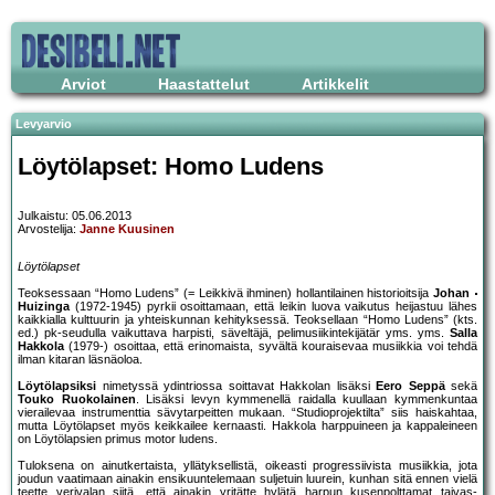
Arviot
Haastattelut
Artikkelit
Levyarvio
Löytölapset: Homo Ludens
Julkaistu: 05.06.2013
Arvostelija:
Janne Kuusinen
Löytölapset
Teoksessaan “Homo Ludens” (= Leikkivä ihminen) hollantilainen historioitsija
Johan
Huizinga
(1972-1945) pyrkii osoittamaan, että leikin luova vaikutus heijastuu lähes
kaikkialla kulttuurin ja yhteiskunnan kehityksessä. Teoksellaan “Homo Ludens” (kts.
ed.) pk-seudulla vaikuttava harpisti, säveltäjä, pelimusiikintekijätär yms. yms.
Salla
Hakkola
(1979-) osoittaa, että erinomaista, syvältä kouraisevaa musiikkia voi tehdä
ilman kitaran läsnäoloa.
Löytölapsiksi
nimetyssä ydintriossa soittavat Hakkolan lisäksi
Eero Seppä
sekä
Touko Ruokolainen
. Lisäksi levyn kymmenellä raidalla kuullaan kymmenkuntaa
vierailevaa instrumenttia sävytarpeitten mukaan. “Studioprojektilta” siis haiskahtaa,
mutta Löytölapset myös keikkailee kernaasti. Hakkola harppuineen ja kappaleineen
on Löytölapsien primus motor ludens.
Tuloksena on ainutkertaista, yllätyksellistä, oikeasti progressiivista musiikkia, jota
joudun vaatimaan ainakin ensikuuntelemaan suljetuin luurein, kunhan sitä ennen vielä
teette verivalan siitä, että ainakin yritätte hylätä harpun kusenpolttamat taivas-