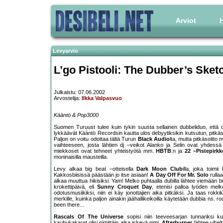
Arviot
H
Levyarvio
L’go Pistooli: The Dubber’s Ske
Julkaistu: 07.06.2002
Arvostelija:
Ilkka Valpasvuo
Kääntö & Pop3000
Suomen Turuust tulee kuin tykin suusta sellainen dubbeliduo, että o
lykkäävät Kääntö Recordsin kautta ulos debyytiksikin kutsutun, pitkäs
Paljon on voitu odottaa tältä Turun
Black Audio
lta, mutta pitkäsoitto 
vaihteeseen, josta lähtien dj –veikot Alanko ja Selin ovat yhdess
miekkoset ovat tehneet yhteistyötä mm.
HBTB
:n ja
22 –Pistepirkk
moninaisilla mausteilla.
Levy alkaa big beat –otteisella
Dark Moon Club
illa, joka toimi
Kakkosbiisissä päästään jo itse asiaan!
A Day Off For Mr. Solo
rullaa
alkaa muuttua hikisiksi. Yam! Melko puhtaalla dubilla lähtee viemään b
krokettipäivä, eli
Sunny Croquet Day
, etenisi palloa lyöden melko
odotusmusiikiksi, niin ei käy jonottajien aika pitkäksi. Ja taas ro
merkille, kuinka paljon ainakin jäähallikeikoilla käytetään dubbia ns. 
been there...
Rascals Of The Universe
sopisi niin teeveesarjan tunnariksi 
kauhukakarat olisi nimittäin aika iskevä nimi.
Afterburner
lähtee vihel