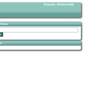
Kirjaudu
Rekisteröidy
|
stihaku
ti