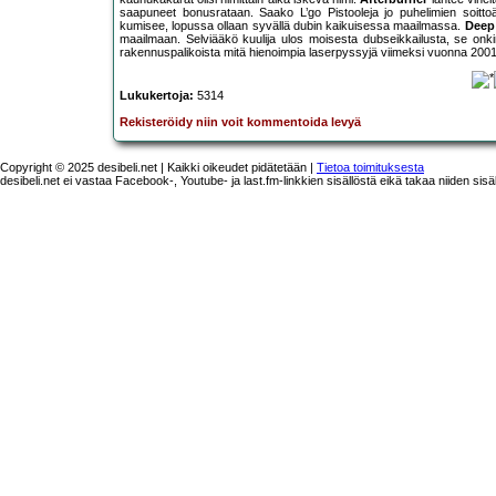
saapuneet bonusrataan. Saako L’go Pistooleja jo puhelimien soittoä
kumisee, lopussa ollaan syvällä dubin kaikuisessa maailmassa.
Deep
maailmaan. Selviääkö kuulija ulos moisesta dubseikkailusta, se onkin
rakennuspalikoista mitä hienoimpia laserpyssyjä viimeksi vuonna 2001 o
Lukukertoja:
5314
Rekisteröidy niin voit kommentoida levyä
Copyright © 2025 desibeli.net | Kaikki oikeudet pidätetään |
Tietoa toimituksesta
desibeli.net ei vastaa Facebook-, Youtube- ja last.fm-linkkien sisällöstä eikä takaa niiden sisä