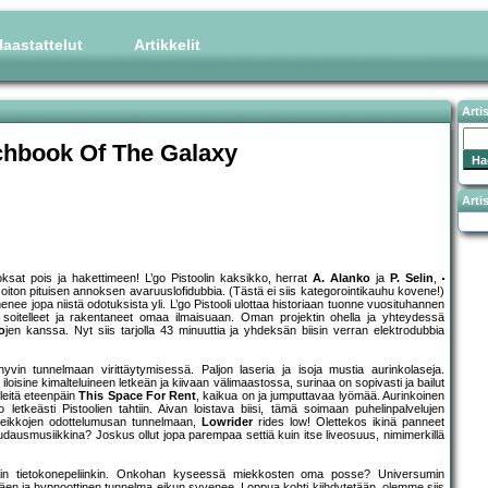
aastattelut
Artikkelit
Arti
tchbook Of The Galaxy
Artis
ksat pois ja hakettimeen! L’go Pistoolin kaksikko, herrat
A. Alanko
ja
P. Selin
,
oiton pituisen annoksen avaruuslofidubbia. (Tästä ei siis kategorointikauhu kovene!)
menee jopa niistä odotuksista yli. L’go Pistooli ulottaa historiaan tuonne vuosituhannen
ä soitelleet ja rakentaneet omaa ilmaisuaan. Oman projektin ohella ja yhteydessä
o
jen kanssa. Nyt siis tarjolla 43 minuuttia ja yhdeksän biisin verran elektrodubbia
i hyvin tunnelmaan virittäytymisessä. Paljon laseria ja isoja mustia aurinkolaseja.
 iloisine kimalteluineen letkeän ja kiivaan välimaastossa, surinaa on sopivasti ja bailut
ileitä eteenpäin
This Space For Rent
, kaikua on ja jumputtavaa lyömää. Aurinkoinen
 letkeästi Pistoolien tahtiin. Aivan loistava biisi, tämä soimaan puhelinpalvelujen
kkikeikkojen odottelumusan tunnelmaan,
Lowrider
rides low! Olettekos ikinä panneet
roudausmusiikkina? Joskus ollut jopa parempaa settiä kuin itse liveosuus, nimimerkillä
kuin tietokonepeliinkin. Onkohan kyseessä miekkosten oma posse? Universumin
täen ja hypnoottinen tunnelma eikun syvenee. Loppua kohti kiihdytetään, olemme siis