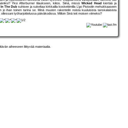
äniksi? Yksi Afterburner tilaukseen, kiitos. Siinä, missä
Wicked Head
kiertää ja
 In The Dub
suhisee ja sukeltaa kirkkailla koskettimilla L’go Pistoolin mehukkaaseen
 jo ihan toinen tarina se. Minä muuten rakentelin noista kuuluisista tanskalaisista
llessani työharjoittelussa päiväkodissa. Milloin Sinä teit moisen viimeksi?
ltävän aiheeseen liittyvää materiaalia.