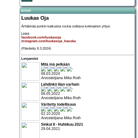
Artisti
Luukas Oja
Ärhäkkää punkin katkuista rockia soittava kotimainen yhtye.
Linkit:
facebook.com/luukasoja
instagram.com/luukasoja_hauska
(Päivitetty 8.3.2024)
Levyarviot
Mitä mä pelkään
08.03.2024
Arvostelijana Mika Roth
Lähdinkö liian varhain
06.05.2022
Arvostelijana Mika Roth
Väritetty todellisuus
02.10.2020
Arvostelijana Mika Roth
Sinkut II - Huhtikuu 2021
29.04.2021