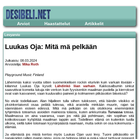
Arviot
Haastattelut
Artikkelit
Levyarvio
Luukas Oja: Mitä mä pelkään
Julkaistu: 08.03.2024
Arvostelija:
Mika Roth
Playground Music Finland
Lähemmäs kaksi vuotta sitten suomenkielisen rockin eturiviin kuin varkain itseään
kiilannut Luukas Oja kyseli:
Lähdinkö liian varhain
. Kakkosalbumin sinkut
saavuttivat komeita lukuja niin verkon kuin fyysisenkin maailman puolella ja kierrokset
ovat vain kasvaneet, vaan kuuluvatko paineet jo kolmannen pitkäsoiton biiseissä?
No eivät todellakaan. Alan hiljalleen tulla siihen tulokseen, että bändin viisikko ei
yksinkertaisesti osaa pelätä tulevaa, eikä arastella minkään muurin, rajan tai
näennäisen esteen edessä. Mitä mä pelkään on siis otsikkona enemmänkin
tyhjentävä toteamus asioiden mainiosta tolasta, kuten ankkuriraita
Turvassa
toteaa.
Maailmassa on aina vaaransa, vaan jos niitä jää pohtimaan, niin sopiihan sitä
kotikolossaan kyhjöttää maailman tappiin asti. Todellinen elämä on kuitenkin tuolla
ulkona, siellä tulee toisinaan kyynärpäästä naamaan, mutta sekin on osa kokemusta –
elämää.
Ja elämästä jos mistä kertoo myös Luukas Ojan uusi levy. Tuore pitkäsoitto on
napakoiden rallien mainio nippu, josta on helppoa pitää ja jonka siivut tarttuvat nopeasti