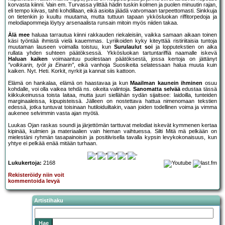
korvasta kiinni. Vain em. Turvassa ylittää hädin tuskin kolmen ja puolen minuutin rajan,
eli tempo kiivas, tahti kohdillaan, eikä asioita jäädä vatvomaan tarpeettomasti. Sinkkuja
on tietenkin jo kuultu muutama, mutta tuttuun tapaan ykkösluokan riffitorpedoja ja
melodiapommeja löytyy arsenaalista runsain mitoin myös niiden takaa.
Älä mee
haluaa tarrautua kiinni rakkauden riekaleisiin, vaikka samaan aikaan toinen
käsi työntää ihmistä vielä kauemmas. Lyriikoiden kyky kiteyttää ristiriitaisia tuntoja
muutaman lauseen voimalla toistuu, kun
Surulaulut soi
ja lopputekstien on aika
rullata yhden suhteen päätöksessä. Ykkösluokan tartuntariffiä naamalle iskevä
Haluan kaiken
voimaantuu puolestaan päätöksestä, jossa kertoja on jättänyt
”volkkarin, työt ja Einarin”
, eikä vanhoja Suosikeita selatessaan halua muuta kuin
kaiken. Nyt. Heti. Korkit, nyrkit ja kannat siis kattoon.
Elämä on hankalaa, elämä on haastavaa ja kun
Maailman kaunein ihminen
osuu
kohdalle, voi olla vaikea tehdä ns. oikeita valintoja.
Sanomatta selvää
edustaa tässä
kiikkukeinussa toista laitaa, mutta juuri siellähän sydän sijaitsee: laidoilla, tunteiden
marginaaleissa, kipupisteissä. Jälleen on nostettava hattua nimenomaan tekstien
edessä, jotka tuntuvat toisinaan hutiloiduiltakin, vaan joiden todellinen voima ja vimma
aukenee selvimmin vasta ajan myötä.
Luukas Ojan raskas soundi ja järjettömän tarttuvat melodiat iskevät kymmenen kertaa
kipinää, kulmien ja materiaalien vain hieman vaihtuessa. Silti Mitä mä pelkään on
mielestäni ryhmän tasapainoisin ja positiivisella tavalla kypsin levykokonaisuus, kun
yhtye ei pelkää enää mitään turhaan.
Lukukertoja:
2168
Rekisteröidy niin voit
kommentoida levyä
Artistihaku