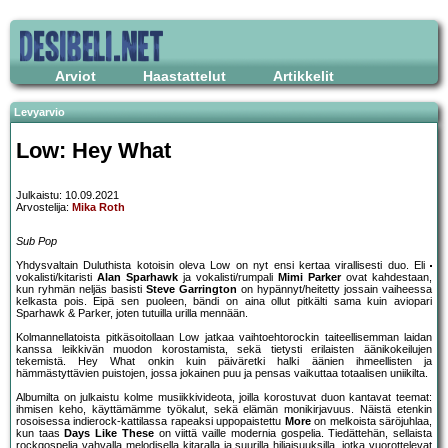
Arviot
Haastattelut
Artikkelit
Levyarvio
Low: Hey What
Julkaistu: 10.09.2021
Arvostelija:
Mika Roth
Sub Pop
Yhdysvaltain Duluthista kotoisin oleva Low on nyt ensi kertaa virallisesti duo. Eli
vokalisti/kitaristi
Alan Sparhawk
ja vokalisti/rumpali
Mimi Parker
ovat kahdestaan,
kun ryhmän neljäs basisti
Steve Garrington
on hypännyt/heitetty jossain vaiheessa
kelkasta pois. Eipä sen puoleen, bändi on aina ollut pitkälti sama kuin aviopari
Sparhawk & Parker, joten tutuilla urilla mennään.
Kolmannellatoista pitkäsoitollaan Low jatkaa vaihtoehtorockin taiteellisemman laidan
kanssa leikkivän muodon korostamista, sekä tietysti erilaisten äänikokeilujen
tekemistä. Hey What onkin kuin päiväretki halki äänien ihmeellisten ja
hämmästyttävien puistojen, jossa jokainen puu ja pensas vaikuttaa totaalisen uniikilta.
Albumilta on julkaistu kolme musiikkivideota, joilla korostuvat duon kantavat teemat:
ihmisen keho, käyttämämme työkalut, sekä elämän monikirjavuus. Näistä etenkin
rosoisessa indierock-kattilassa rapeaksi uppopaistettu
More
on melkoista säröjuhlaa,
kun taas
Days Like These
on viittä vaille modernia gospelia. Tiedättehän, sellaista
rockgospelia vahvalla melodisella kitaralla ja suurilla hiljaisuuksilla, jotka vuorottelevat