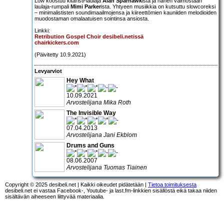
Low koostuu kitaristi-laulaja
Alan Sparhawk
ista ja hänen vaimostaan
laulaja-rumpali
Mimi Parker
ista. Yhtyeen musiikkia on kutsuttu slowcoreksi
– minimalististen soundimaailmojensa ja kiireettömien kauniiden melodioiden
muodostaman omalaatuisen sointinsa ansiosta.
Linkki:
Retribution Gospel Choir desibeli.netissä
chairkickers.com
(Päivitetty 10.9.2021)
Levyarviot
Hey What
10.09.2021
Arvostelijana Mika Roth
The Invisible Way
07.04.2013
Arvostelijana Jani Ekblom
Drums and Guns
08.06.2007
Arvostelijana Tuomas Tiainen
Copyright © 2025 desibeli.net | Kaikki oikeudet pidätetään |
Tietoa toimituksesta
desibeli.net ei vastaa Facebook-, Youtube- ja last.fm-linkkien sisällöstä eikä takaa niiden
sisältävän aiheeseen liittyvää materiaalia.