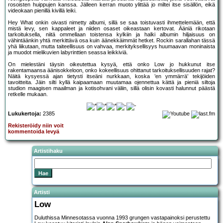
rosoisten huippujen kanssa. Jälleen kerran muoto ylittää jo miltei itse sisällön, eikä
videokaan pienillä kivillä leiki.
Hey What onkin oivasti nimetty albumi, sillä se saa toistuvasti ihmettelemään, että
mistä levy, sen kappaleet ja niiden osaset oikeastaan kertovat. Ääniä rikotaan
tarkoituksella, niitä ommellaan toistensa kylkiin ja halki albumin hiljaisuus on
vähintäänkin yhtä merkittävä osa kuin äänekkäimmät hetket. Rockin sarallahan tässä
yhä liikutaan, mutta taiteellisuus on vahvaa, merkityksellisyys huumaavan moninaista
ja muodot mielikuvien labyrinttien seassa leikkiviä.
On mielestäni täysin oikeutettua kysyä, että onko Low jo hukkunut itse
rakentamaansa äänisokkeloon, onko kokeellisuus ohittanut tarkoituksellisuuden rajat?
Näitä kysyessä ajan tietysti itseäni nurkkaan, koska ’en ymmärrä’ tekijöiden
tavoitteita. Jäin silti kyllä kaipaamaan muutamaa ojennettua kättä ja pieniä siltoja
studion maagisen maailman ja kotisohvani väliin, sillä olisin kovasti halunnut päästä
retkelle mukaan.
Lukukertoja:
2385
Rekisteröidy niin voit
kommentoida levyä
Artistihaku
Artisti
Low
Duluthissa Minnesotassa vuonna 1993 grungen vastapainoksi perustettu