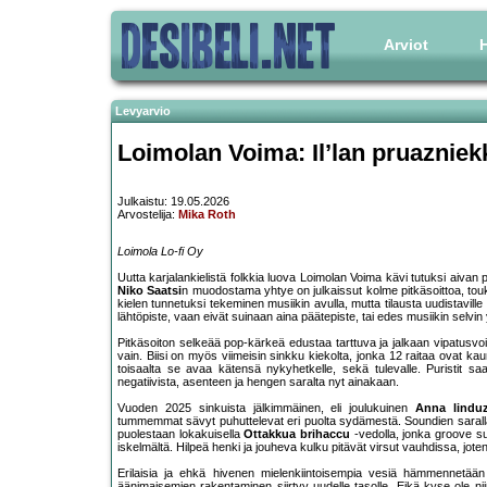
Arviot
H
Levyarvio
Loimolan Voima: Il’lan pruazniek
Julkaistu: 19.05.2026
Arvostelija:
Mika Roth
Loimola Lo-fi Oy
Uutta karjalankielistä folkkia luova Loimolan Voima kävi tutuksi aiva
Niko Saatsi
n muodostama yhtye on julkaissut kolme pitkäsoittoa, to
kielen tunnetuksi tekeminen musiikin avulla, mutta tilausta uudistaville
lähtöpiste, vaan eivät suinaan aina päätepiste, tai edes musiikin selvin 
Pitkäsoiton selkeää pop-kärkeä edustaa tarttuva ja jalkaan vipatusv
vain. Biisi on myös viimeisin sinkku kiekolta, jonka 12 raitaa ovat ka
toisaalta se avaa kätensä nykyhetkelle, sekä tulevalle. Puristit sa
negatiivista, asenteen ja hengen saralta nyt ainakaan.
Vuoden 2025 sinkuista jälkimmäinen, eli joulukuinen
Anna lindu
tummemmat sävyt puhuttelevat eri puolta sydämestä. Soundien saralla 
puolestaan lokakuisella
Ottakkua brihaccu
-vedolla, jonka groove s
iskelmältä. Hilpeä henki ja jouheva kulku pitävät virsut vauhdissa, joten
Erilaisia ja ehkä hivenen mielenkiintoisempia vesiä hämmennetää
äänimaisemien rakentaminen siirtyy uudelle tasolle. Eikä kyse ole nii