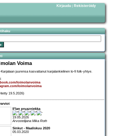
Kirjaudu
Rekisteröidy
|
stihaku
ti
imolan Voima
-Karjalaan juurensa kasvattanut karjalankielinen lo-fi folk-yhtye.
t:
ebook.com/loimolanvoima
tagram.com/loimolanvoima
vitetty 19.5.2026)
arviot
Il’lan pruazniekka
19.05.2026
Arvostelijana Mika Roth
Sinkut - Maaliskuu 2020
05.03.2020