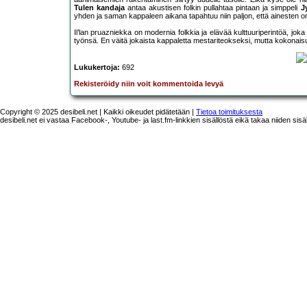
Tulen kandaja
antaa akustisen folkin pullahtaa pintaan ja simppeli
J
yhden ja saman kappaleen aikana tapahtuu niin paljon, että ainesten 
Il’lan pruazniekka on modernia folkkia ja elävää kulttuuriperintöä, joka 
työnsä. En väitä jokaista kappaletta mestariteokseksi, mutta kokonai
Lukukertoja:
692
Rekisteröidy niin voit kommentoida levyä
Copyright © 2025 desibeli.net | Kaikki oikeudet pidätetään |
Tietoa toimituksesta
desibeli.net ei vastaa Facebook-, Youtube- ja last.fm-linkkien sisällöstä eikä takaa niiden sisä