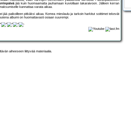
yrrinpäivä
jää kuin huomaamatta jauhamaan kuviollaan takaraivoon. Jälleen kerran
omaksumiselle kannattaa varata aikaa.
ei jää paikoilleen pitkäksi aikaa. Komea mieslaulu ja tarkoin harkitut soittimet tekevät
suutena albumi on huomattavasti osiaan suurempi.
ltävän aiheeseen liittyvää materiaalia.