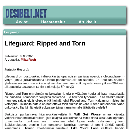
Arviot
Haastattelut
Artikkelit
Levyarvio
Lifeguard: Ripped and Torn
Julkaistu: 09.06.2025
Arvostelija:
Mika Roth
Matador Records
Lifeguard on postpunkin, indierockin ja jopa noisen parissa operoiva chicagolainen
yhtye, jonka julkaisuhistoria ulottuu pandemian alkuun saakka. Jo koulusta saakka
yhdessä soittanut trio ei kärsinyt sen kummemmin sulkuajoista, vaan julkaisi 20-luvun
alkupuolella tasaiseen tahtiin sinkkuja ja EP-levyjä.
Ripped and Torn on ryhmän esikoisalbumi, jolla ei yllättäen kuulla lainkaan materiaalia
alkuvuosilta. Tempausta voi pitää rohkeana – ja hivenen typeränä – sillä vaikka kaikki
menneet raidat eivät olleet ehkä helmiä, olisi Ripped and Torn kaivannut mielestäni
vetoapua. Toisaalta hattua on nostettava trion tiukalle uskolle uuteen materiaaliin, vaan
onko usko liiankin läheistä sukua peräänantamattomalle jääräpäisyydelle?
Sinkuista punkahtava kitararocklaskettelu
It Will Get Worse
omaa kiistatta
ykkösluokan melodiakoukun, jota ei ajeta alle kolmessa minuutissa ainakaan loppuun.
Ennemminkin tankissa olisi mielestäni ollut löpöä vielä vähintään yhteen
lisäkierrokseen, etenkin kun tempovan kulmikas sovitus ei emmi törkkiä seiniä
kauemmas. Hieman myöhemmin kuultava
Like You’ll Lose
esittelee bändin