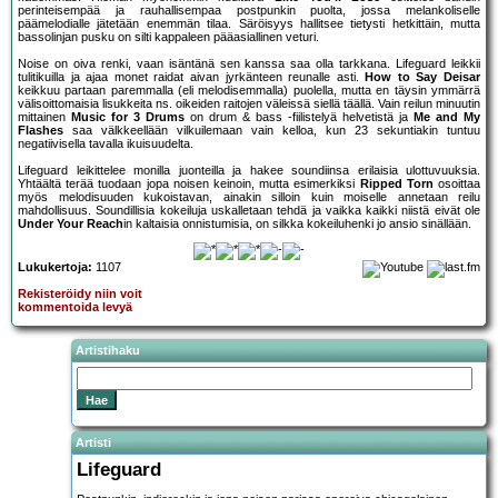
perinteisempää ja rauhallisempaa postpunkin puolta, jossa melankoliselle
päämelodialle jätetään enemmän tilaa. Säröisyys hallitsee tietysti hetkittäin, mutta
bassolinjan pusku on silti kappaleen pääasiallinen veturi.
Noise on oiva renki, vaan isäntänä sen kanssa saa olla tarkkana. Lifeguard leikkii
tulitikuilla ja ajaa monet raidat aivan jyrkänteen reunalle asti.
How to Say Deisar
keikkuu partaan paremmalla (eli melodisemmalla) puolella, mutta en täysin ymmärrä
välisoittomaisia lisukkeita ns. oikeiden raitojen väleissä siellä täällä. Vain reilun minuutin
mittainen
Music for 3 Drums
on drum & bass -fiilistelyä helvetistä ja
Me and My
Flashes
saa välkkeellään vilkuilemaan vain kelloa, kun 23 sekuntiakin tuntuu
negatiivisella tavalla ikuisuudelta.
Lifeguard leikittelee monilla juonteilla ja hakee soundiinsa erilaisia ulottuvuuksia.
Yhtäältä terää tuodaan jopa noisen keinoin, mutta esimerkiksi
Ripped Torn
osoittaa
myös melodisuuden kukoistavan, ainakin silloin kuin moiselle annetaan reilu
mahdollisuus. Soundillisia kokeiluja uskalletaan tehdä ja vaikka kaikki niistä eivät ole
Under Your Reach
in kaltaisia onnistumisia, on silkka kokeiluhenki jo ansio sinällään.
Lukukertoja:
1107
Rekisteröidy niin voit
kommentoida levyä
Artistihaku
Artisti
Lifeguard