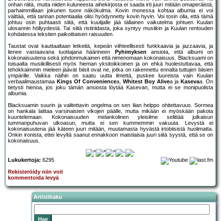
onhan niitä, mutta niiden kuluneesta aihekirjosta ei saada irti juuri mitään omaperäistä,
parhaimmillaan jokunen tuore näkökulma. Kovin monessa kohtaa albumia ei voi
väittää, että tarinan potentiaalia olisi hyödynnetty kovin hyvin. Voi tosin olla, että tämä
johtuu osin puhtaasti siitä, että kuulijalle jää tällainen vaikutelma johtuen Kuulan
ulosannin höllyydestä. Tai siitä ristiriidasta, joka syntyy musiikin ja Kuulan rentouden
kohdatessa tekstien paikoittaisen raisuuden.
Taustat ovat kauttaaltaan letkeitä, kepeän viihteellisesti funkkaavia ja jazzaavia, ja
lienee vastaavana tuottajana häärineen
Pyhimyksen
ansiota, että albumi on
kokonaisuutena sekä johdonmukainen että nimenomaan kokonaisuus. Blacksuami on
toisaalta musiikillisesti myös hieman yksitoikkoinen ja on ehkä huolestuttavaa, että
tehokkaimmin mieleen jäävät biisit ovat ne, jotka on rakennettu ennalta tuttujen biisien
ympärille. Vaikka näihin on saatu uutta ilmettä, puskee luureista vain Kuulan
verbaalimaustamaa
Kings Of Convenience
a,
Whitest Boy Alive
a ja
Kaseva
a. On
tietysti hienoa, jos joku tämän ansiosta löytää Kasevan, mutta ei se monipuolista
albumia.
Blacksuamin suurin ja valitettavin ongelma on sen liian helppo ohitettavuus. Sormea
on hankala laittaa varsinaisten vikojen päälle, mutta mikään ei myöskään pakota
kuuntelemaan. Kokonaisuuden melankolinen yleisilme selittää julkaisun
tummanpuhuvan ulkoasun, mutta ei sen kummemmin vakuuta. Levystä ei
kokonaisuutena jää käteen juuri mitään, muutamasta hyvästä irtobiisistä huolimatta.
Onkin ironista, ettei levyltä saanut ennakkoon maistiaisia juuri siitä syystä, että se on
kokonaisuus.
Lukukertoja:
6295
Rekisteröidy niin voit
kommentoida levyä
Artistihaku