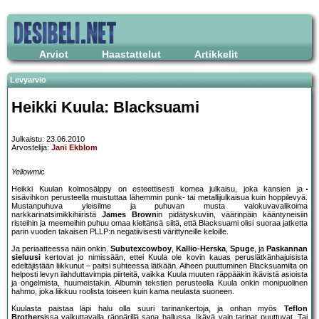
Arviot
Haastattelut
Artikkelit
Levyarvio
Heikki Kuula: Blacksuami
Julkaistu: 23.06.2010
Arvostelija:
Jani Ekblom
Yellowmic
Heikki Kuulan kolmosälppy on esteettisesti komea julkaisu, joka kansien ja
sisävihkon perusteella muistuttaa lähemmin punk- tai metallijulkaisua kuin hoppilevyä.
Mustanpuhuva yleisilme ja puhuvan musta valokuvavalikoima
narkkarinatsimikkihiiristä
James Brown
in pidätyskuviin, väärinpäin kääntyneisiin
risteihin ja meemeihin puhuu omaa kieltänsä siitä, että Blacksuami olisi suoraa jatketta
parin vuoden takaisen PLLP:n negatiivisesti värittyneille keloille.
Ja periaatteessa näin onkin.
Subutexcowboy
,
Kallio-Herska
,
Spuge
, ja
Paskannan
sieluusi
kertovat jo nimissään, ettei Kuula ole kovin kauas peruslätkänhajuisista
edeltäjistään liikkunut – paitsi suhteessa lätkään. Aiheen puuttuminen Blacksuamilta on
helposti levyn ilahduttavimpia piirteitä, vaikka Kuula muuten räppääkin ikävistä asioista
ja ongelmista, huumeistakin. Albumin tekstien perusteella Kuula onkin monipuolinen
hahmo, joka liikkuu roolista toiseen kuin kama neulasta suoneen.
Kuulasta paistaa läpi halu olla suuri tarinankertoja, ja onhan myös
Teflon
Brothers
issa vaikuttavalla räppärillä sana hallussa. Ikävä vain tarinat puuttuvat. Tai