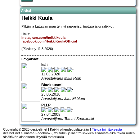
Artisti
Heikki Kuula
Pitkän ja kattavan uran tehnyt rap-artisti, tuottaja ja graafikko .
Linkit:
instagram.com/heikkikuula
facebook.com/HeikkiKuulaOfficial
(Päivitetty 11.3.2026)
Levyarviot
Isät
11.03.2026
Arvostelijana Mika Roth
Blacksuami
23.06.2010
Arvostelijana Jani Ekblom
PLLP
27.04.2008
Arvostelijana Tommi Saarikoski
Copyright © 2025 desibeli.net | Kaikki oikeudet pidätetään |
Tietoa toimituksesta
desibeli.net ei vastaa Facebook-, Youtube- ja last.fm-linkkien sisällöstä eikä takaa niiden
sisältävän aiheeseen liittyvää materiaalia.