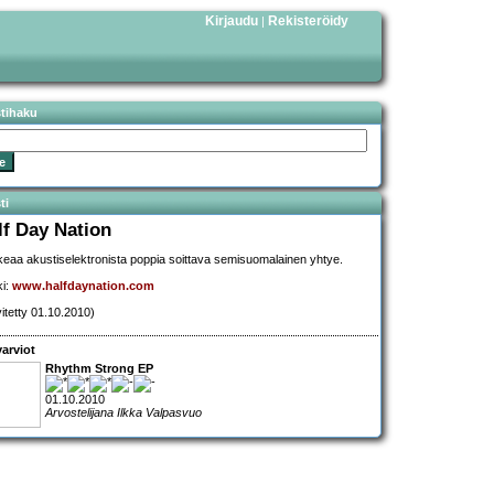
Kirjaudu
Rekisteröidy
|
stihaku
ti
lf Day Nation
eaa akustiselektronista poppia soittava semisuomalainen yhtye.
ki:
www.halfdaynation.com
vitetty 01.10.2010)
arviot
Rhythm Strong EP
01.10.2010
Arvostelijana Ilkka Valpasvuo