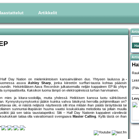
aastattelut
Artikkelit
Arti
 EP
Artis
Ha
Rauk
a Half Day Nation on mielenkiintoisen kansainvälinen duo. Yhtyeen laulussa ja
Link
en Suomessa asuva
Ashley Sharp
, jonka kiireetön surffari-tausta kohtaa pääosin
undin. Helsinkiläisen Aava Recordsin julkaisemalla neljän kappaleen EP:llä yhtye
(Päi
a sympaattiselta. Kaksikon luoma lämpö on elektropiireissä turhan harvinainen.
inen mies ja kitara-sooloilija, mutta yhdessä Heikkisen kanssa luotu sähköisesti
Levy
n. Kynnyskysymykseksi jääkin kuinka vahva biisikynä herroilla pohjimmiltaan on?
aa ole, ei näistä neljästä näytteestä silti irtoa mitään ihan päätä täräyttävää tai
llainen sunnuntai-iltapäivän huuma vaatisi koukukkaita melodioita tai jollain muulla
ikki jää sen takia taustatapetiksi. Silti – Half Day Nationin kappaleet väreilevät
ti koukukkain taitaa olla vaivattomasti svengaava
Master Calling
. Kyllä tästä on ihan