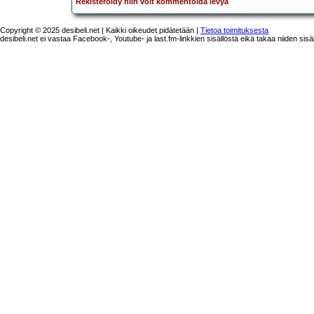
Rekisteröidy niin voit kommentoida levyä
Copyright © 2025 desibeli.net | Kaikki oikeudet pidätetään |
Tietoa toimituksesta
desibeli.net ei vastaa Facebook-, Youtube- ja last.fm-linkkien sisällöstä eikä takaa niiden sisä