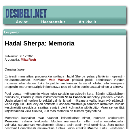
Arviot
Haastattelut
Artikkelit
Levyarvio
Hadal Sherpa: Memoria
Julkaistu: 30.12.2025
Arvostelija:
Mika Roth
Omakustanne
Etnisesti maustettua progerockia soittava Hadal Sherpa palaa yllättävän nopeasti
pitkäsoittokantaan. Keväinen
Void Weaver
pätkäisi poikki kahdeksan vuoden
mittaisen albumitauon. Eikä lopputuleman kanssa tarvinnut kitistä, sillä kuulijansa
progeisiin instrumentaalipilviin kohottava teos oli kaikin puolin tasapainoinen ja toimiva.
Puoli vuotta myöhemmin yhtye tulee takaisin suruviestin kera. Bändin pääasiallinen
biisinikkari, kitaristi ja multi-instrumentalisti
Vesa Pasanen
menehtyi yllättäen kesällä.
Uusin albumi oli tuolloin jo pitkälti valmis ja vain miksausta vailla, joten työ päätettiin
viedä loppuun. Uusi levy on omistettu Pasasen muistolle ja samoista mittavista, vuosia
kestäneistä sessioista saattaa syntyä vielä kolmaskin pitkäsoitto. Vaan se on tätä
kirjoitettaessa vielä tulevaa, kun taas Memoria on tiukasti nykyhetkeä.
Memorian kappaleet ovat saaneet latinankieliset nimet, suoraan ankkuriraita
Memoria
n vähistä lyriikoista. Muuten mennäänkin sitten instrumentaalimusiikin
voimalla, sanattoman vokalisoinnin ollessa tosin usein yksi soittimista. Suru-uutiset
nostavat luonnollisesti melankolisia tuntoja, joihin etenkin
Maeror
tuntuu vastaavan