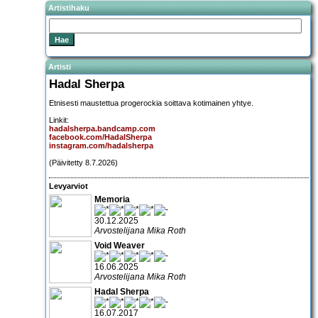
Artistihaku
Artisti
Hadal Sherpa
Etnisesti maustettua progerockia soittava kotimainen yhtye.
Linkit:
hadalsherpa.bandcamp.com
facebook.com/HadalSherpa
instagram.com/hadalsherpa
(Päivitetty 8.7.2026)
Levyarviot
Memoria
30.12.2025
Arvostelijana Mika Roth
Void Weaver
16.06.2025
Arvostelijana Mika Roth
Hadal Sherpa
16.07.2017