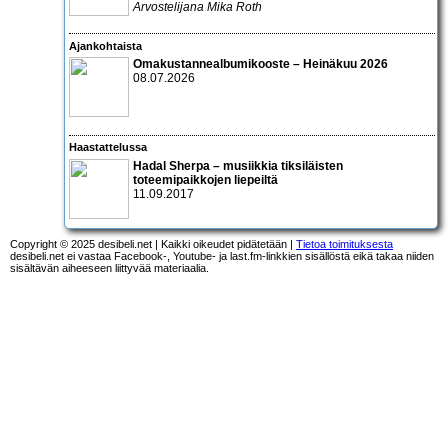
Arvostelijana Mika Roth
Ajankohtaista
Omakustannealbumikooste – Heinäkuu 2026
08.07.2026
Haastattelussa
Hadal Sherpa – musiikkia tiksiläisten
toteemipaikkojen liepeiltä
11.09.2017
Copyright © 2025 desibeli.net | Kaikki oikeudet pidätetään |
Tietoa toimituksesta
desibeli.net ei vastaa Facebook-, Youtube- ja last.fm-linkkien sisällöstä eikä takaa niiden
sisältävän aiheeseen liittyvää materiaalia.