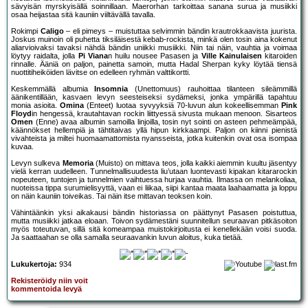
sävyisän myrskyisällä soinnillaan. Maerorhan tarkoittaa sanana surua ja musiikki
osaa heijastaa sitä kauniin viiltävällä tavalla.
Rokimpi
Caligo
– eli pimeys – muistuttaa selvimmin bändin krautrokkaavista juurista.
Joskus muinoin oli puhetta tiksiläisestä kebab-rockista, minkä olen tosin aina kokenut
aliarvioivaksi tavaksi nähdä bändin uniikki musiikki. Niin tai näin, vauhtia ja voimaa
löytyy raidalta, jolla
Pi Viana
n huilu nousee Pasasen ja
Ville Kainulaisen
kitaroiden
rinnalle. Ääniä on paljon, painetta samoin, mutta Hadal Sherpan kyky löytää tiensä
nuottitiheiköiden lävitse on edelleen ryhmän valttikortti.
Keskemmällä albumia
Insomnia
(Unettomuus) rauhoittaa tilanteen sileämmillä
äänikentillään, kasvaen levyn seesteiseksi sydämeksi, jonka ympärillä tapahtuu
monia asioita.
Omina
(Enteet) luotaa syvyyksiä 70-luvun alun kokeellisemman
Pink
Floyd
in hengessä, krautahtavan rockin liittyessä sivusta mukaan menoon. Sisarteos
Omen
(Enne) avaa albumin samoilla linjoilla, tosin nyt sointi on asteen pehmeämpää,
käännökset hellempiä ja tähtitaivas yllä hipun kirkkaampi. Paljon on kiinni pienistä
vivahteista ja miltei huomaamattomista nyansseista, jotka kuitenkin ovat osa isompaa
kuvaa.
Levyn sulkeva
Memoria
(Muisto) on mittava teos, jolla kaikki aiemmin kuultu jäsentyy
vielä kerran uudelleen. Tunnelmallisuudesta liu’utaan luontevasti kipakan kitararockin
nopeuteen, tuntojen ja tunnelmien vaihtuessa hurjaa vauhtia. Ilmassa on melankoliaa,
nuoteissa tippa surumielisyyttä, vaan ei liikaa, siipi kantaa maata laahaamatta ja loppu
on näin kauniin toiveikas. Tai näin itse mittavan teoksen koin.
Vähintäänkin yksi aikakausi bändin historiassa on päättynyt Pasasen poistuttua,
mutta musiikki jatkaa eloaan. Toivon sydämestäni suunnitellun seuraavan pitkäsoiton
myös toteutuvan, sillä sitä komeampaa muistokirjoitusta ei kenellekään voisi suoda.
Ja saattaahan se olla samalla seuraavankin luvun aloitus, kuka tietää.
Lukukertoja:
934
Rekisteröidy niin voit
kommentoida levyä