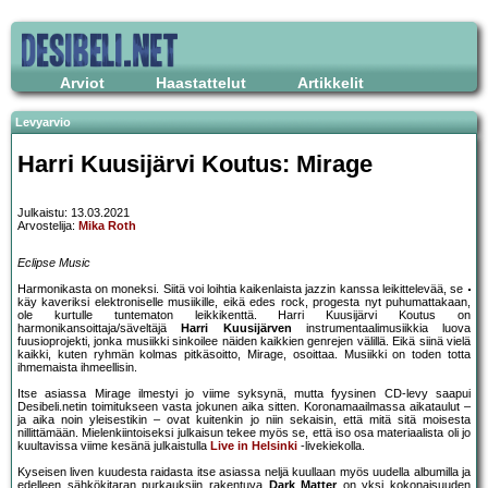
Arviot
Haastattelut
Artikkelit
Levyarvio
Harri Kuusijärvi Koutus: Mirage
Julkaistu: 13.03.2021
Arvostelija:
Mika Roth
Eclipse Music
Harmonikasta on moneksi. Siitä voi loihtia kaikenlaista jazzin kanssa leikittelevää, se
käy kaveriksi elektroniselle musiikille, eikä edes rock, progesta nyt puhumattakaan,
ole kurtulle tuntematon leikkikenttä. Harri Kuusijärvi Koutus on
harmonikansoittaja/säveltäjä
Harri Kuusijärven
instrumentaalimusiikkia luova
fuusioprojekti, jonka musiikki sinkoilee näiden kaikkien genrejen välillä. Eikä siinä vielä
kaikki, kuten ryhmän kolmas pitkäsoitto, Mirage, osoittaa. Musiikki on toden totta
ihmemaista ihmeellisin.
Itse asiassa Mirage ilmestyi jo viime syksynä, mutta fyysinen CD-levy saapui
Desibeli.netin toimitukseen vasta jokunen aika sitten. Koronamaailmassa aikataulut –
ja aika noin yleisestikin – ovat kuitenkin jo niin sekaisin, että mitä sitä moisesta
nillittämään. Mielenkiintoiseksi julkaisun tekee myös se, että iso osa materiaalista oli jo
kuultavissa viime kesänä julkaistulla
Live in Helsinki
-livekiekolla.
Kyseisen liven kuudesta raidasta itse asiassa neljä kuullaan myös uudella albumilla ja
edelleen sähkökitaran purkauksiin rakentuva
Dark Matter
on yksi kokonaisuuden