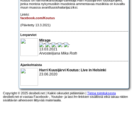
Koutus on harmonikansoittaja-säveltäjä Harri Kuusijärven fuusioprojekti,
jonka monista nykymusiikin muodoista ammentavaa musiikkia on kuvailtu
muun muassa avantfuusiohaitarijazziksi.
Linkki:
facebook.com/Koutus
(Päivitetty 13.3.2021)
Levyarviot
Mirage
13.03.2021
Arvostelijana Mika Roth
Ajankohtaista
Harri Kuusijärvi Koutus: Live in Helsinki
23.06.2020
Copyright © 2025 desibeli.net | Kaikki oikeudet pidätetään |
Tietoa toimituksesta
desibeli.net ei vastaa Facebook-, Youtube- ja last.fm-linkkien sisällöstä eikä takaa niiden
sisältävän aiheeseen liittyvää materiaalia.