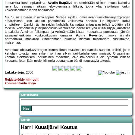
kantavista keskuspilareista.
Azulin iltapäivä
on sinnikkään sininen, mutta kaihoisa
raita luo samaan aikaan elokuvamaisia fiilksiä, jotka yhä sijoittaisin jonkin
kokeellisemman leffan ääniraidalle.
Ns. ’uusista biiseistä’ nimikappale
Mirage
sijoittuu omiin avantfuusiohaitarijazzprogen
sfääreihinsä, kun alkuun päättömältä vaikuttava sooloilu luo hiljalleen kehiä
ympärilleen. Etenkin tämän raidan kohdalla kannattaa antaa ajan tehdä työtään, sillä
toisella, kolmannella ja neljännelläkin kierroksella havaitsee yhä uusia linjoja, jännitteitä
ja palasia. Asteikon folkimpaan ja veikeämpään laitaan kopsahtaa puolestaan jännän
aasialaishenkisen kosketinkuvion omaava
Apina Revisited
, jonka rinnalla
harmonikka maalailee kiireettömästi nuoteilla hieman toisenlaista, virkistävää,
maisemaa.
Avantfuusiohaitarijazzprogen kummallinen maailma on sanalla sanoen uniikki, joten
kehotan tutustumaan siihen, jo ihan silkan seikkailuhengen nimissä. Orgaaninen
kohtaa elektronisen, perinteinen modernin, eikä kokeellisuus ole ryhmän leirissä
kirosana, joten jään mielenkiinnolla odottamaan bändin seuraavia tekosia.
Lukukertoja:
2630
Rekisteröidy niin voit
kommentoida levyä
Artistihaku
Artisti
Harri Kuusijärvi Koutus