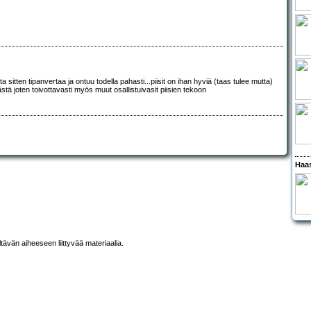
a sitten tipanvertaa ja ontuu todella pahasti...piisit on ihan hyviä (taas tulee mutta)
tä joten toivottavasti myös muut osallistuivasit piisien tekoon
Haas
ltävän aiheeseen liittyvää materiaalia.