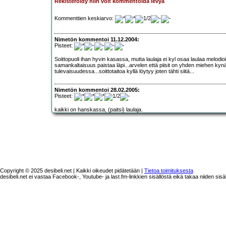
Rekisteröidy niin voit kommentoida levyä
Kommenttien keskiarvo:
Nimetön kommentoi 11.12.2004:
Pisteet:
Soittopuoli ihan hyvin kasassa, mutta laulaja ei kyl osaa laulaa melodioit
samankaltaisuus paistaa läpi...arvelen että piisit on yhden miehen kynäs
tulevaisuudessa...soittotaitoa kyllä löytyy joten tähti siitä...
Nimetön kommentoi 28.02.2005:
Pisteet:
kaikki on hanskassa, (paitsi) laulaja.
Copyright © 2025 desibeli.net | Kaikki oikeudet pidätetään |
Tietoa toimituksesta
desibeli.net ei vastaa Facebook-, Youtube- ja last.fm-linkkien sisällöstä eikä takaa niiden sisä