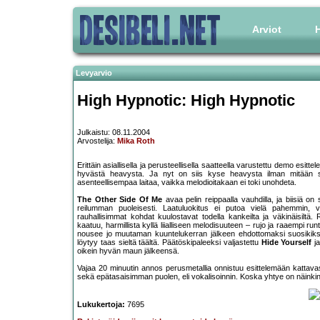
Arviot
H
Levyarvio
High Hypnotic: High Hypnotic
Julkaistu: 08.11.2004
Arvostelija:
Mika Roth
Erittäin asiallisella ja perusteellisella saatteella varustettu demo e
hyvästä heavysta. Ja nyt on siis kyse heavysta ilman mitään sen 
asenteellisempaa laitaa, vaikka melodioitakaan ei toki unohdeta.
The Other Side Of Me
avaa pelin reippaalla vauhdilla, ja biisiä on
reilumman puoleisesti. Laatuluokitus ei putoa vielä pahemmin, vai
rauhallisimmat kohdat kuulostavat todella kankeilta ja väkinäisiltä. 
kaatuu, harmillista kyllä liialliseen melodisuuteen – rujo ja raaempi r
nousee jo muutaman kuuntelukerran jälkeen ehdottomaksi suosikikseni
löytyy taas sieltä täältä. Päätöskipaleeksi valjastettu
Hide Yourself
ja
oikein hyvän maun jälkeensä.
Vajaa 20 minuutin annos perusmetallia onnistuu esittelemään kattavasti
sekä epätasaisimman puolen, eli vokalisoinnin. Koska yhtye on näinkin 
Lukukertoja:
7695