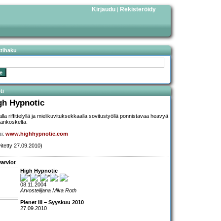
Kirjaudu
Rekisteröidy
|
stihaku
ti
gh Hypnotic
lla riffittelyllä ja mielikuvituksekkaalla sovitustyöllä ponnistavaa heavyä
lankoskelta.
ki:
www.highhypnotic.com
vitetty 27.09.2010)
arviot
High Hypnotic
08.11.2004
Arvostelijana Mika Roth
Pienet III – Syyskuu 2010
27.09.2010