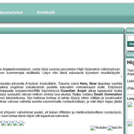
aastattelut
Artikkelit
Arti
Artis
Hi
sittelee Anjalankoskelaisen, vasta tänä vuonna perustetun High Hypnoticin näkemyksen
Tiuka
kummempia etuliitteitä. Lätyn viisi biisiä edustavat kyseisen musiikkityylin
Anja
Link
 siunattu jokusella A-luokan koukullakin. Toisena soiva
Here, Now
tipauttaa vauhtia
kka ongelmat vokalisoinnin puolella tulevatkin voimakkaasti esille. Erityisesti
(Päi
Reippaalla turpaanvetoriffillä käynnistyvä
Guardian Angel
alkaa lupaavasti mutta
unttaus tuntuukin olevan nelikon ominta osa-aluetta. Neljäs vetäisy
Death Generation
 biisiviisikosta. Nyt heikkoa kohtaa ei tahdo löytyä sitten millään ja koukkuakin
Levy
tkaa vahvaa vaihetta astetta suoremmalla runttauksellaan, ja näin lätyn loppu jättää
 yhtyeen vahvimmat puolet, eli tiukan riffittelyn ja mielikuvituksellisen sovitustyön,
nuori antaa tämä näyte silti lupauksia tulevasta.