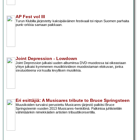
AP Fest vol III
Turun Klubilla järjestetty kaksipäiväinen festivaali toi nipun Suomen parhaita
punk-orkkia samaan paikkaan.
Joint Depression - Lowdown
Joint Depression julkaisi uuden albuminsa DVD-muodossa tai oikeastaan
yhtye julkaisi kymmenen musiikkivideon muodostaman elokuvan, jonka
sivutuotteena voi kuulla levyllisen musiikkia.
Eri esittäjiä: A Musicares tribute to Bruce Springsteen
Muusikoiden turvaksi perustettu Musicares-järjestö palkitsi Bruce
Springsteenin vuoden 2013 Musicares-henkilönä. Palkintoa juhlistettiiin
vähintäänkin nimekkäiden artistien tribuuttikonsertilla.