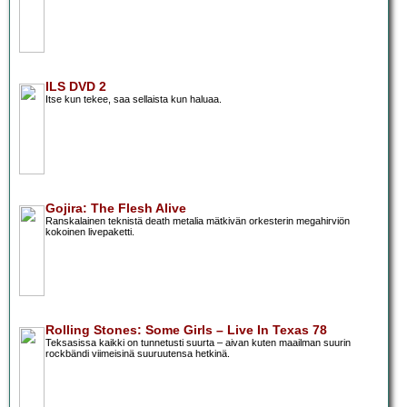
ILS DVD 2
Itse kun tekee, saa sellaista kun haluaa.
Gojira: The Flesh Alive
Ranskalainen teknistä death metalia mätkivän orkesterin megahirviön
kokoinen livepaketti.
Rolling Stones: Some Girls – Live In Texas 78
Teksasissa kaikki on tunnetusti suurta – aivan kuten maailman suurin
rockbändi viimeisinä suuruutensa hetkinä.