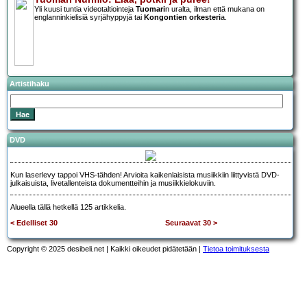
Yli kuusi tuntia videotaltiointeja
Tuomari
n uralta, ilman että mukana on
englanninkielisiä syrjähyppyjä tai
Kongontien orkesteri
a.
Artistihaku
DVD
Kun laserlevy tappoi VHS-tähden! Arvioita kaikenlaisista musiikkiin liittyvistä DVD-
julkaisuista, livetallenteista dokumentteihin ja musiikkielokuviin.
Alueella tällä hetkellä 125 artikkelia.
< Edelliset 30
Seuraavat 30 >
Copyright © 2025 desibeli.net | Kaikki oikeudet pidätetään |
Tietoa toimituksesta