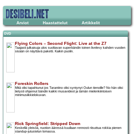
Arviot
Haastattelut
Artikkelit
DVD
Flying Colors – Second Flight: Live at the Z7
Taajasti julkaisuja ulos suoltavan superbändin toinen livelevy kahden vuoden
sisään on näyttävä paketti. Kaikin puolin.
Foreskin Rollers
Mitä olisi tapahtunut jos Tarantino olisi syntynyt Oulun tienoille? No hän olisi
tietysti ohjannut bändin kaikki musavideot ja tämän mielenkiintoisen
minimusiikkielokuvan.
Rick Springfield: Stripped Down
Keskellä yleisöä, nuotion ääressä kuullaan rennosti riisuttua rokkia pienen
standup-jutustelun lomassa.