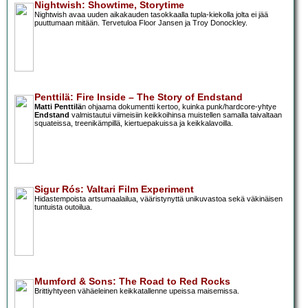
Nightwish: Showtime, Storytime
Nightwish avaa uuden aikakauden tasokkaalla tupla-kiekolla jolta ei jää
puuttumaan mitään. Tervetuloa Floor Jansen ja Troy Donockley.
Penttilä: Fire Inside – The Story of Endstand
Matti Penttilä
n ohjaama dokumentti kertoo, kuinka punk/hardcore-yhtye
Endstand
valmistautui viimeisiin keikkoihinsa muistellen samalla taivaltaan
squateissa, treenikämpillä, kiertuepakuissa ja keikkalavoilla.
Sigur Rós: Valtari Film Experiment
Hidastempoista artsumaalailua, vääristynyttä unikuvastoa sekä väkinäisen
tuntuista outoilua.
Mumford & Sons: The Road to Red Rocks
Brittiyhtyeen vähäeleinen keikkatallenne upeissa maisemissa.