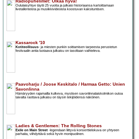
Radiopuhelimet: Olkaa hyvä!
Oululaisyhtye täytti 25 vuotta ja julkaisi historiaansa kartoittamaan
livetallenteista ja musiikkivideoista koostuvan kaksituntisen.
Kassarock '10
Kotiteollisuus
- ja
miesten punkin soittamisen tarpeesta perustetun
festivaalin antia luotaava julkaisu on tasoltaan vaihteleva.
Paavoharju / Joose Keskitalo / Harmaa Getto: Unien
Savonlinna
Hämäryyden rajamailla kulkeva, mystisen savonlinnalaiskolmikon outoa
taivalta raottava julkaisu on täysin tekijöidensä näköinen.
Ladies & Gentlemen: The Rolling Stones
Exile on Main Street
-legendaan liittyvä konserttielokuva on yhtyeen
parhaita, viihdyttävä sekä hyvin monipuolinen.