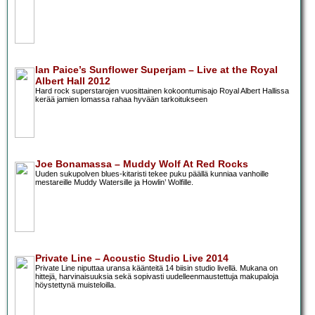
Ian Paice’s Sunflower Superjam – Live at the Royal
Albert Hall 2012
Hard rock superstarojen vuosittainen kokoontumisajo Royal Albert Hallissa
kerää jamien lomassa rahaa hyvään tarkoitukseen
Joe Bonamassa – Muddy Wolf At Red Rocks
Uuden sukupolven blues-kitaristi tekee puku päällä kunniaa vanhoille
mestareille Muddy Watersille ja Howlin’ Wolfille.
Private Line – Acoustic Studio Live 2014
Private Line niputtaa uransa käänteitä 14 biisin studio livellä. Mukana on
hittejä, harvinaisuuksia sekä sopivasti uudelleenmaustettuja makupaloja
höystettynä muisteloilla.