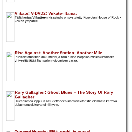
Viikate: V-DVD2: Viikate-iltamat
Tällä kertaa
Viikatteen
kisastudio on pystytetty Kouvolan House of Rock -
keikan ympärille.
Rise Against: Another Station: Another Mile
Puolitoistatuntinen dokumentti ja reilu tusina livepalaa mielenkiintoiselta
yhtyeeltä jättää liian paljon toivomisen varaa.
Rory Gallagher: Ghost Blues – The Story Of Rory
Gallagher
Blueselämää loppuun asti viettäneen irlantilaiskitaristin elämästä kertova
dokumenttielokuva toimii hyvin.
Tuomari Nurmio: Elää, potkii ja puree!