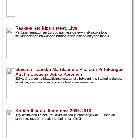
Raaka-aine: Kipupisteet. Live
Periksiantamattoman 15-vuotiaan esikoislevyn julkaisukeikka
lisukkeineineen kaikkineen kiinnostanee lähinnä yhtyeen faneja.
Elävänä – Jarkko Martikainen, Pharaoh Pirttikangas,
Austin Lucas ja Jukka Kervinen
Elävänä-sarjan keikkataltioinneissa tarjolla folkpunkkia, kupletinsukuisia
laulelmia, savosuobluesia ja akustisella tunnelmointia.
Kotiteollisuus: Itärintama 2003-2010
Täysimittainen keikka, musiikkivideoita ja huumorijulkaisu - siinä on
lappeenrantalaisten paketilla kokoa ja näköä.