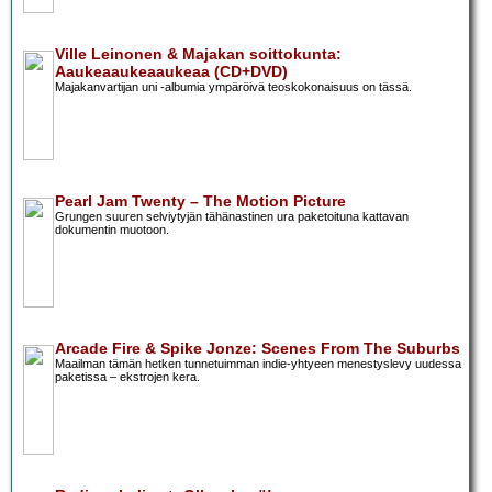
Ville Leinonen & Majakan soittokunta:
Aaukeaaukeaaukeaa (CD+DVD)
Majakanvartijan uni -albumia ympäröivä teoskokonaisuus on tässä.
Pearl Jam Twenty – The Motion Picture
Grungen suuren selviytyjän tähänastinen ura paketoituna kattavan
dokumentin muotoon.
Arcade Fire & Spike Jonze: Scenes From The Suburbs
Maailman tämän hetken tunnetuimman indie-yhtyeen menestyslevy uudessa
paketissa – ekstrojen kera.