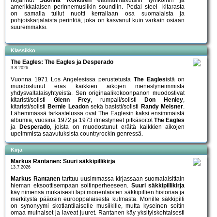
amerikkalaisen perinnemusiikin soundiin. Pedal steel -kitarasta
on samalla tullut nuotti kerrallaan osa suomalaista ja
pohjoiskarjalaista perintöä, joka on kasvanut kuin varkain osiaan
suuremmaksi.
Klassikko
The Eagles: The Eagles ja Desperado
3.8.2026
Vuonna 1971 Los Angelesissa perustetusta
The Eagles
istä on
muodostunut eräs kaikkien aikojen menestyneimmistä
yhdysvaltalaisyhtyeistä. Sen originaalikokoonpanon muodostivat
kitaristi/solisti
Glenn Frey
, rumpali/solisti
Don Henley
,
kitaristi/solisti
Bernie Leadon
sekä basisti/solisti
Randy Meisner
.
Lähemmässä tarkastelussa ovat The Eaglesin kaksi ensimmäistä
albumia, vuosina 1972 ja 1973 ilmestyneet pitkäsoitot
The Eagles
ja
Desperado
, joista on muodostunut eräitä kaikkien aikojen
upeimmista saavutuksista countryrockin genressä.
Kirja
Markus Rantanen: Suuri säkkipillikirja
13.7.2026
Markus Rantanen
tarttuu uusimmassa kirjassaan suomalaisittain
hieman eksoottisempaan soitinperheeseen.
Suuri säkkipillikirja
käy nimensä mukaisesti läpi monenlaisten säkkipillien historiaa ja
merkitystä pääosin eurooppalaisesta kulmasta. Monille säkkipilli
on synonyymi skotlantilaiselle musiikille, mutta kyseinen soitin
omaa muinaiset ja laveat juuret. Rantanen käy yksityiskohtaisesti