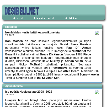
Arviot
Haastattelut
Artikkelit
Klassikko
Iron Maiden - eräs brittiheavyn ikoneista
7.8.2026
Iron Maiden
on eräs kaikkein legendaarisimmista ja myös
suosituimmista brittiheavyn edustajista. Basisti
Steve Harris
in
perustama yhtye julkaisi ensiksi kaksi
Paul Di' Anno
n
vokalisoimaa albumia. Vuonna 1982 ilmestyneellä
Number of the
Beast
illä solistiksi vaihtui
Bruce Dickinson
. Vuoden 1983
Piece
of Mind
oli ensimmäinen Maidenin legendaarisimman lineupin
(Harris, Dickinson, kitaristit
Dave Murray
ja
Adrian Smith
, sekä
rumpali
Nicko McBrain
) työstämä pitkäsoitto. Seuraava
klassikkoalbumi oli vuoden 1984
Powerslave
ja vuonna 1985
ilmestyi täydellisyyttä hipova livetupla
Live After Death
. Maidenin 80-
luvun päättivät vuosina 1986 ja 1988 ilmestyneet albumit
Somewhere in
Time
ja
Seventh Son of the Seventh Son
.
Ajankohtaista
Iso pyörä: Huojuva lato 2008–2026
5.8.2026
Huojuva lato
on tehnyt pitkän päivätyön suomalaisen kantrin
leppoisilla laitumilla. Vuonna 2008 perustettu bändi on alusta asti
nojannut
Suonna Konosen
elämänmakuisiin lyriikoihin ja