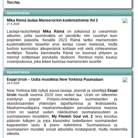
Torchia
.
Ajankohtaista
Mika Rämä laulaa Manserockin kuolemattomia Vol 2
27.6.2026
Laulaja-lauluntekijä
Mika Rämä
on julkaissut jo useamman
albumin, joilla suomirokkia on jalostettu niin countryn kuin
popinkin palasilla. Kesällä 2023 Rämä tarttui manserockin
kuolemattomiin biiseihin ensi kertaa coveri mielessä, mutta
tuolloin kunnioitus alkuperäisiä kohtaan esti vielä rohkeamman
revittelyn. Toisella kierroksella Rämä on koonnut yhtyeen ja
mennyt soittamaan porukalla studioon. Rentous myös kuuluu
coverijoukossa, joka tekee kunniaa manserockin suurille.
Ajankohtaista
Eeppi Ursin – Uutta musiikkia New Yorkista Puumalaan
24.6.2026
New Yorkissa tätä nykyä asuva laulaja, pianisti ja säveltäjä
Eeppi
Ursin
muutti vuonna 2020 ison veden taa. Ursin on sittemmin
esiintynyt ympäri Pohjois-Amerikkaa suomalaisten ja
skandinaavisten yhteisöjen tapahtumissa ja festivaaleilla.
Maahanmuuttajana maahanmuuttajien perustamassa maassa
Ursin on saanut uuden näkökulman suomalaisuuteen ja
suomalaiseen musiikkiin.
My Finnish Soul vol. 2
-levy koostuu
pääosin tuttujen ja jopa klassisiksi laskettavien suomalaisten
kappaleiden laulu & piano -tulkintoina. Suomalaisuus ja
suomalainen musiikki soivat albumilla nostalgisesti, mutta modernilla
otteella.