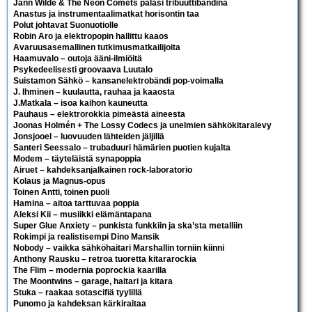
Jann Wilde & The Neon Comets palasi tribuuttibändinä
Anastus ja instrumentaalimatkat horisontin taa
Polut johtavat Suonuotiolle
Robin Aro ja elektropopin hallittu kaaos
Avaruusasemallinen tutkimusmatkailijoita
Haamuvalo – outoja ääni-ilmiöitä
Psykedeelisesti groovaava Luutalo
Suistamon Sähkö – kansanelektrobändi pop-voimalla
J. Ihminen – kuulautta, rauhaa ja kaaosta
J.Matkala – isoa kaihon kauneutta
Pauhaus – elektrorokkia pimeästä aineesta
Joonas Holmén + The Lossy Codecs ja unelmien sähkökitaralevy
Jonsjooel – luovuuden lähteiden jäljillä
Santeri Seessalo – trubaduuri hämärien puotien kujalta
Modem – täyteläistä synapoppia
Airuet – kahdeksanjalkainen rock-laboratorio
Kolaus ja Magnus-opus
Toinen Antti, toinen puoli
Hamina – aitoa tarttuvaa poppia
Aleksi Kii – musiikki elämäntapana
Super Glue Anxiety – punkista funkkiin ja ska’sta metalliin
Rokimpi ja realistisempi Dino Mansik
Nobody – vaikka sähköhaitari Marshallin torniin kiinni
Anthony Rausku – retroa tuoretta kitararockia
The Flim – modernia poprockia kaarilla
The Moontwins – garage, haitari ja kitara
Stuka – raakaa sotascifiä tyylillä
Punomo ja kahdeksan kärkiraitaa