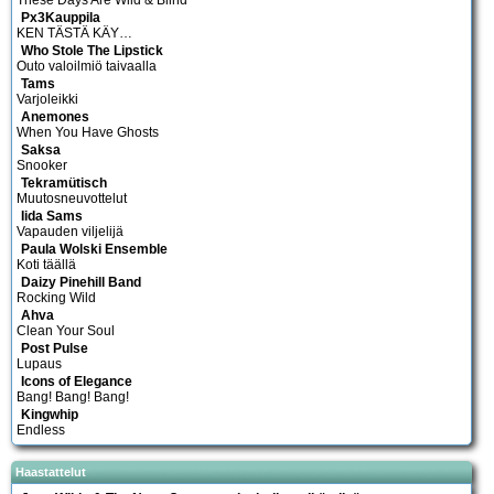
These Days Are Wild & Blind
Px3Kauppila
KEN TÄSTÄ KÄY…
Who Stole The Lipstick
Outo valoilmiö taivaalla
Tams
Varjoleikki
Anemones
When You Have Ghosts
Saksa
Snooker
Tekramütisch
Muutosneuvottelut
Iida Sams
Vapauden viljelijä
Paula Wolski Ensemble
Koti täällä
Daizy Pinehill Band
Rocking Wild
Ahva
Clean Your Soul
Post Pulse
Lupaus
Icons of Elegance
Bang! Bang! Bang!
Kingwhip
Endless
Haastattelut