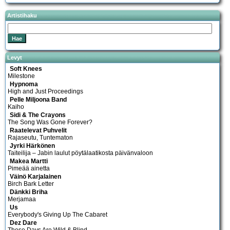
Artistihaku
Levyt
Soft Knees
Milestone
Hypnoma
High and Just Proceedings
Pelle Miljoona Band
Kaiho
Sidi & The Crayons
The Song Was Gone Forever?
Raatelevat Puhvelit
Rajaseutu, Tuntematon
Jyrki Härkönen
Taiteilija – Jabin laulut pöytälaatikosta päivänvaloon
Makea Martti
Pimeää ainetta
Väinö Karjalainen
Birch Bark Letter
Dänkki Briha
Merjamaa
Us
Everybody's Giving Up The Cabaret
Dez Dare