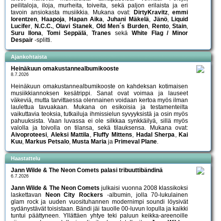
peilitaloja, iloja, murheita, toiveita, sekä paljon erilaista ja eri
tavoin ansiokasta musiikkia. Mukana ovat:
DirtyKravitz
,
emmi
lorentzen
,
Haapoja
,
Hapan Aika
,
Juhani Mäkelä
,
Jänö
,
Liquid
Lucifer
,
N.C.C.
,
Olavi Stanek
,
Old Men´s Burden
,
Rento
,
Stain
,
Suru Ilona
,
Tomi Seppälä
,
Tranes
sekä
White Flag / Minor
Despair
-splitti.
Ajankohtaista
Heinäkuun omakustannealbumikooste
8.7.2026
Heinäkuun omakustannealbumikooste on kahdeksan kotimaisen
musiikkiannoksen kesätrippi. Sanat ovat voimaa ja lauseet
väkeviä, mutta tarvittaessa olennainen voidaan kertoa myös ilman
laulettua tavuakaan. Mukana on esikoisia ja testamenteilta
vaikuttavia teoksia, tutkailuja ihmissielun syvyyksistä ja osin myös
pahuuksista. Vaan luvassa ei ole silkkaa synkkäilyä, sillä myös
valolla ja toivolla on tilansa, sekä tilauksensa. Mukana ovat:
Aivoproteesi
,
Aleksi Mattila
,
Fluffy Mittens
,
Hadal Sherpa
,
Kai
Kuu
,
Markus Petsalo
,
Musta Maria
ja
Primeval Plane
.
Haastattelu
Jann Wilde & The Neon Comets palasi tribuuttibändinä
6.7.2026
Jann Wilde & The Neon Comets
julkaisi vuonna 2008 klassikoksi
laskettavan
Neon City Rockers
-albumin, jolla 70-lukulainen
glam rock ja uuden vuosituhannen modernimpi soundi löysivät
sydänystävät toisistaan. Bändi jäi tauolle 00-luvun lopulla ja kaikki
tuntui päättyneen. Yllättäen yhtye teki paluun keikka-areenoille