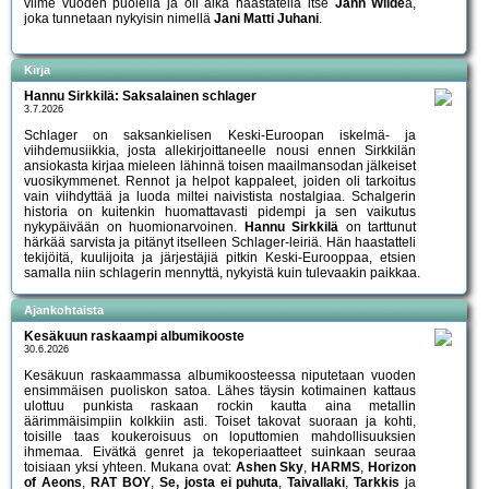
viime vuoden puolella ja oli aika haastatella itse
Jann Wilde
a,
joka tunnetaan nykyisin nimellä
Jani Matti Juhani
.
Kirja
Hannu Sirkkilä: Saksalainen schlager
3.7.2026
Schlager on saksankielisen Keski-Euroopan iskelmä- ja
viihdemusiikkia, josta allekirjoittaneelle nousi ennen Sirkkilän
ansiokasta kirjaa mieleen lähinnä toisen maailmansodan jälkeiset
vuosikymmenet. Rennot ja helpot kappaleet, joiden oli tarkoitus
vain viihdyttää ja luoda miltei naivistista nostalgiaa. Schalgerin
historia on kuitenkin huomattavasti pidempi ja sen vaikutus
nykypäivään on huomionarvoinen.
Hannu Sirkkilä
on tarttunut
härkää sarvista ja pitänyt itselleen Schlager-leiriä. Hän haastatteli
tekijöitä, kuulijoita ja järjestäjiä pitkin Keski-Eurooppaa, etsien
samalla niin schlagerin mennyttä, nykyistä kuin tulevaakin paikkaa.
Ajankohtaista
Kesäkuun raskaampi albumikooste
30.6.2026
Kesäkuun raskaammassa albumikoosteessa niputetaan vuoden
ensimmäisen puoliskon satoa. Lähes täysin kotimainen kattaus
ulottuu punkista raskaan rockin kautta aina metallin
äärimmäisimpiin kolkkiin asti. Toiset takovat suoraan ja kohti,
toisille taas koukeroisuus on loputtomien mahdollisuuksien
ihmemaa. Eivätkä genret ja tekoperiaatteet suinkaan seuraa
toisiaan yksi yhteen. Mukana ovat:
Ashen Sky
,
HARMS
,
Horizon
of Aeons
,
RAT BOY
,
Se, josta ei puhuta
,
Taivallaki
,
Tarkkis
ja