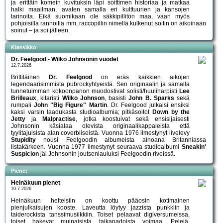
ja erittäin komein kuvituksin läpi soittimen historiaa ja matkaa
halki maailman, avaten samalla eri kulttuurien ja kansojen
tarinoita. Eikä suomikaan ole säkkipillitön maa, vaan myös
pohjoisilla rannoilla mm. raccopillin nimellä kulkenut soitin on aikoinaan
soinut – ja soi jälleen.
Klassikko
Dr. Feelgood - Wilko Johnsonin vuodet
12.7.2026
Brittiläinen
Dr. Feelgood
on eräs kaikkien aikojen
legendaarisimmista pubrockyhtyeistä. Sen originaalin ja samalla
tunnetuimman kokoonpanon muodostivat solisti/huuliharpisti
Lee
Brilleaux
, kitaristi
Wilko Johnson
, basisti
John B. Sparks
sekä
rumpali
John "Big Figure" Martin
. Dr. Feelgood julkaisi ensiksi
kaksi varsin laadukasta studioalbumia; pitkäsoitot
Down by the
Jetty
ja
Malpractise
, jotka koostuivat sekä ensisijaisesti
Johnsonin käsialaa olevista originaalikappaleista että
tyylitajuisista alan coverbiiseistä. Vuonna 1976 ilmestynyt livelevy
Stupidity
nousi Feelgoodin albumeista ainoana Britanniassa
listakärkeen. Vuonna 1977 ilmestynyt seuraava studioalbumi
Sneakin'
Suspicion
jäi Johnsonin joutsenlauluksi Feelgoodin riveissä.
Pienet
Heinäkuun pienet
10.7.2026
Heinäkuun helteisiin on koottu pääosin kotimainen
pienjulkaisujen kooste. Laveutta löytyy jazzista punkkiin ja
taiderockista tanssimusiikkiin. Toiset pelaavat digiversumeissa,
toiset hakevat muinaisista taikapadoista voimaa. Pelejä,