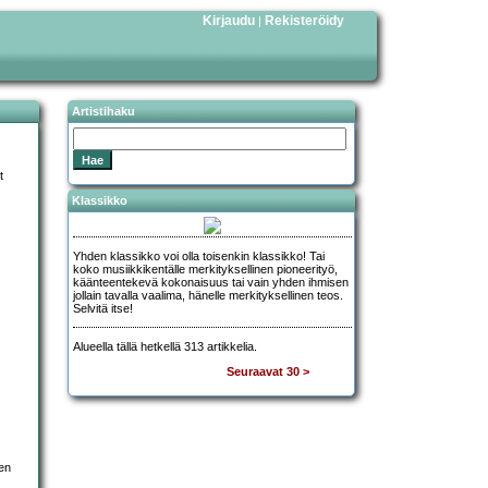
Kirjaudu
Rekisteröidy
|
Artistihaku
t
Klassikko
Yhden klassikko voi olla toisenkin klassikko! Tai
koko musiikkikentälle merkityksellinen pioneerityö,
käänteentekevä kokonaisuus tai vain yhden ihmisen
jollain tavalla vaalima, hänelle merkityksellinen teos.
Selvitä itse!
Alueella tällä hetkellä 313 artikkelia.
Seuraavat 30 >
ien