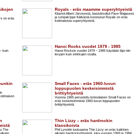
aikojen
Royals - eräs maamme superyhtyeistä
Kitaristi Albert Järvisestä, basisti/solisti Pave Maijasest
ja rumpali Ippe Kätkästä koostunut Royals on eräs
ers on eräs
kotimaisista superyhtyeistä.
Hanoi Rocks vuodet 1979 - 1985
o- kuin
Hanoi Rocksin vuodet 1979 – 1985 käydään läpi niin
levyjen kuin sinkkujen osalta.
punkin
Small Faces - eräs 1960-luvun
loppupuolen keskeisimmistä
lo
brittiyhtyeistä
kotimaisen
Vuonna 1965 perustettu lontoolainen Small Faces on
eräs keskeisimmistä 1960-luvun loppupuolen
brittiyhtyeistä.
en
Thin Lizzy – eräs hardrockin
eistä
klassikoista
tu The
Phil Lynottin luotsaama Thin Lizzy on eräs kaikkien
ulkaisi
aikojen hardrockyhtyeistä, joka vuosien 1969 ja 1984