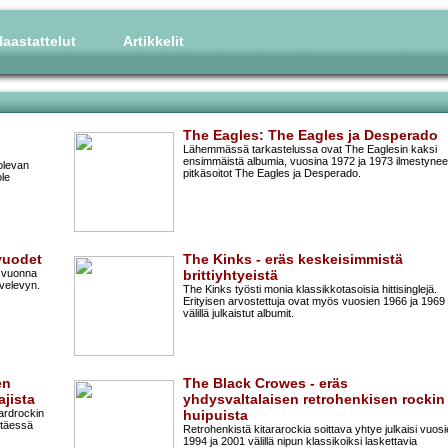
aastattelut
Artikkelit
The Eagles: The Eagles ja Desperado
Lähemmässä tarkastelussa ovat The Eaglesin kaksi
ensimmäistä albumia, vuosina 1972 ja 1973 ilmestynee
 olevan
pitkäsoitot The Eagles ja Desperado.
ole
vuodet
The Kinks - eräs keskeisimmistä
n vuonna
brittiyhtyeistä
velevyn.
The Kinks työsti monia klassikkotasoisia hittisinglejä.
Erityisen arvostettuja ovat myös vuosien 1966 ja 1969
välillä julkaistut albumit.
en
The Black Crowes - eräs
jista
yhdysvaltalaisen retrohenkisen rockin
ardrockin
huipuista
ntäessä
Retrohenkistä kitararockia soittava yhtye julkaisi vuos
1994 ja 2001 välillä nipun klassikoiksi laskettavia