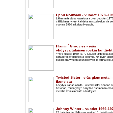
Eppu Normaali - vuodet 1978–19
Lähemmässä tarkastelussa ovat vuosien 1978
välillä ilmestyneet kahdeksan studioalbumia s
vuonna 1980 julkaistu livetupla.
Flamin´ Groovies - eräs
yhdysvaltalaisen rockin kulttiyht
Yhtye julkaisi 1960- ja 70-lukujen taitteessa ko
garagerockvaikutteista albumia. 70-luvun jälki
puoliskolla yhteen soundi keveni ja tarina jatkui
Twisted Sister - eräs glam metall
ikoneista
Levytysuransa osalta Twisted Sister saattaa ol
historiaa, mutta yhtye säilyttää asemansa erä
metallin ikonisimmista edustajista.
Johnny Winter – vuodet 1969-19
23. helmikuuta 1944 syntynyt ja 16. heinäkuut