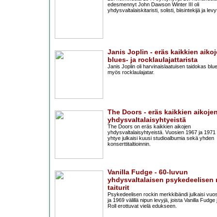
edesmennyt John Dawson Winter III oli
yhdysvaltalaiskitaristi, solisti, biisintekijä ja levyt
Janis Joplin - eräs kaikkien aiko
blues- ja rocklaulajattarista
Janis Joplin oli harvinaislaatuisen taidokas blue
myös rocklaulajatar.
The Doors - eräs kaikkien aikoje
yhdysvaltalaisyhtyeistä
The Doors on eräs kaikkien aikojen
yhdysvaltalaisyhtyeistä. Vuosien 1967 ja 1971 v
yhtye julkaisi kuusi studioalbumia sekä yhden
konserttitaltioinnin.
Vanilla Fudge - 60-luvun
yhdysvaltalaisen psykedeelisen 
taiturit
Psykedeelisen rockin merkkibändi julkaisi vuo
ja 1969 välillä nipun levyjä, joista Vanilla Fudg
Roll erottuvat vielä edukseen.