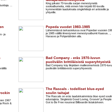
King julkaisi 70-luvulla sarjan menestyneitä
uottaja. ...
sooloalbumeita, mitä ennen hän kirjoitti 60-luvulla
kymmenittäin laadukkaita singlehittejä eri artisteille ja
yhtyeille.
jen
Popeda vuodet 1983-1985
Lähemmässä tarkastelussa ovat Popedan vuosien 19
ja 1985 välillä ilmestyneet menestysalbumit Kaasua…,
s- ja
Harasoo ja Pohjantähden alla.
n
Bad Company - eräs 1970-luvun
puolivälin brittiläisistä superyhtyeistä
Bad Company käy likipitäen malliesimerkistä 1970-luv
älillä
puolivälin brittiläisestä superyhtyeestä.
The Rascals - todelliset blue-eyed
rockin
soulin taitajat
The Rascals on eräs laadukkaimmista blue eyed souli
edustajista. Singleistä Good Loving, Groovin' ja People
sien 1967
Got to Be Free nousivat Billboardin listakärkeen.
e ja Rock &