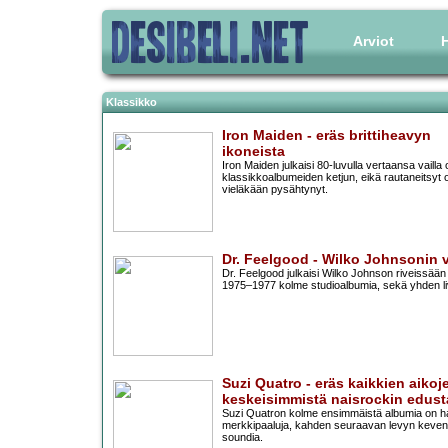
Arviot
H
Klassikko
Iron Maiden - eräs brittiheavyn
ikoneista
Iron Maiden julkaisi 80-luvulla vertaansa vailla
klassikkoalbumeiden ketjun, eikä rautaneitsyt 
vieläkään pysähtynyt.
Dr. Feelgood - Wilko Johnsonin 
Dr. Feelgood julkaisi Wilko Johnson riveissää
1975–1977 kolme studioalbumia, sekä yhden li
Suzi Quatro - eräs kaikkien aikoj
keskeisimmistä naisrockin edusta
Suzi Quatron kolme ensimmäistä albumia on h
merkkipaaluja, kahden seuraavan levyn keve
soundia.