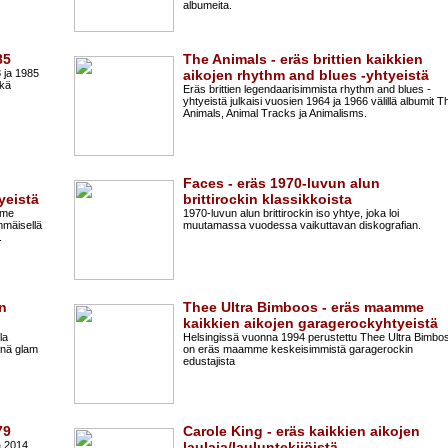
albumeita.
85
The Animals - eräs brittien kaikkien
 ja 1985
aikojen rhythm and blues -yhtyeistä
ekä
Eräs brittien legendaarisimmista rhythm and blues -
yhtyeistä julkaisi vuosien 1964 ja 1966 välillä albumit T
Animals, Animal Tracks ja Animalisms.
Faces - eräs 1970-luvun alun
yeistä
brittirockin klassikkoista
lme
1970-luvun alun brittirockin iso yhtye, joka loi
mmäisellä
muutamassa vuodessa vaikuttavan diskografian.
.
in
Thee Ultra Bimboos - eräs maamme
kaikkien aikojen garagerockyhtyeistä
la
Helsingissä vuonna 1994 perustettu Thee Ultra Bimbo
änä glam
on eräs maamme keskeisimmistä garagerockin
edustajista
79
Carole King - eräs kaikkien aikojen
a 2014
laulaja/lauluntekijöistä