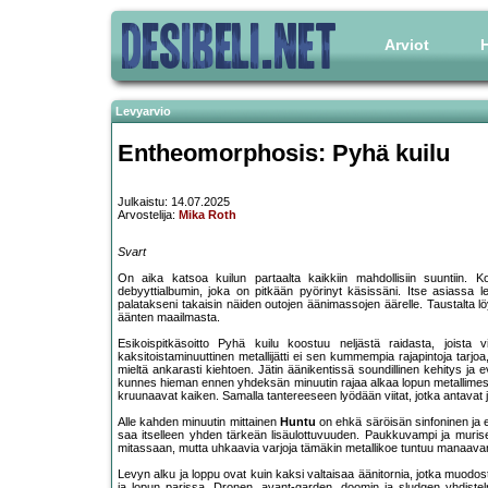
Arviot
H
Levyarvio
Entheomorphosis: Pyhä kuilu
Julkaistu: 14.07.2025
Arvostelija:
Mika Roth
Svart
On aika katsoa kuilun partaalta kaikkiin mahdollisiin suuntiin. K
debyyttialbumin, joka on pitkään pyörinyt käsissäni. Itse asiassa l
palatakseni takaisin näiden outojen äänimassojen äärelle. Taustalta 
äänten maailmasta.
Esikoispitkäsoitto Pyhä kuilu koostuu neljästä raidasta, joista v
kaksitoistaminuuttinen metallijätti ei sen kummempia rajapintoja tarjoa, 
mieltä ankarasti kiehtoen. Jätin äänikentissä soundillinen kehitys ja
kunnes hieman ennen yhdeksän minuutin rajaa alkaa lopun metallimess
kruunaavat kaiken. Samalla tantereeseen lyödään viitat, jotka antavat j
Alle kahden minuutin mittainen
Huntu
on ehkä säröisän sinfoninen ja 
saa itselleen yhden tärkeän lisäulottuvuuden. Paukkuvampi ja muri
mitassaan, mutta uhkaavia varjoja tämäkin metallikoe tuntuu manaavan 
Levyn alku ja loppu ovat kuin kaksi valtaisaa äänitornia, jotka muodo
ja lopun parissa. Dronen, avant-garden, doomin ja sludgen yhdistel