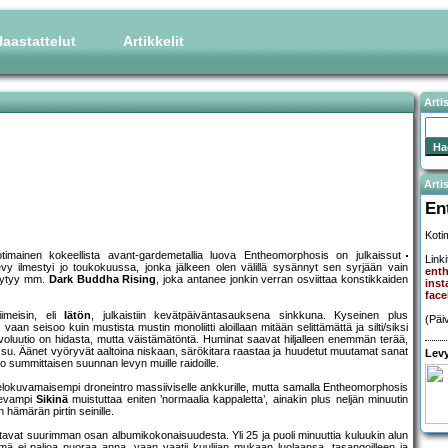
aastattelut
Artikkelit
Arti
Artis
En
Koti
otimainen kokeellista avant-gardemetallia luova Entheomorphosis on julkaissut
Linki
evy ilmestyi jo toukokuussa, jonka jälkeen olen välillä sysännyt sen syrjään vain
ent
löytyy mm.
Dark Buddha Rising
, joka antanee jonkin verran osviittaa konstikkaiden
ins
fac
iimeisin, eli
Iätön
, julkaistiin kevätpäiväntasauksena sinkkuna. Kyseinen plus
(Päi
vaan seisoo kuin mustista mustin monoliitti aloillaan mitään selittämättä ja silti/siksi
 evoluutio on hidasta, mutta väistämätöntä. Huminat saavat hiljalleen enemmän terää,
u. Äänet vyöryvät aaltoina niskaan, särökitara raastaa ja huudetut muutamat sanat
Levy
o summittaisen suunnan levyn muille raidoille.
elokuvamaisempi droneintro massiiviselle ankkurille, mutta samalla Entheomorphosis
sevampi
Sikinä
muistuttaa eniten ’normaalia kappaletta’, ainakin plus neljän minuutin
hämärän pirtin seinille.
stavat suurimman osan albumikokonaisuudesta. Yli 25 ja puoli minuuttia kuluukin alun
mä ei paljoa nuoraa anna, vaan vaatii kuulijan mukaan luolaansa, tasangoilleen ja