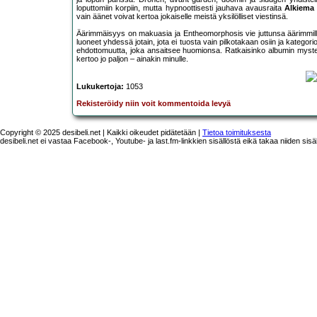
loputtomiin korpiin, mutta hypnoottisesti jauhava avausraita
Alkiema
vain äänet voivat kertoa jokaiselle meistä yksilölliset viestinsä.
Äärimmäisyys on makuasia ja Entheomorphosis vie juttunsa äärimmil
luoneet yhdessä jotain, jota ei tuosta vain pilkotakaan osiin ja kategor
ehdottomuutta, joka ansaitsee huomionsa. Ratkaisinko albumin mystee
kertoo jo paljon – ainakin minulle.
Lukukertoja:
1053
Rekisteröidy niin voit kommentoida levyä
Copyright © 2025 desibeli.net | Kaikki oikeudet pidätetään |
Tietoa toimituksesta
desibeli.net ei vastaa Facebook-, Youtube- ja last.fm-linkkien sisällöstä eikä takaa niiden sisä