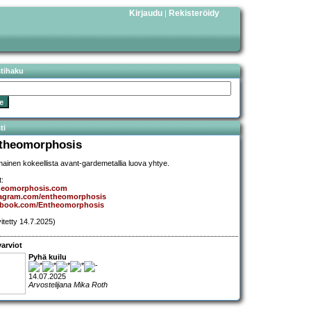
Kirjaudu
Rekisteröidy
|
stihaku
ti
theomorphosis
mainen kokeellista avant-gardemetallia luova yhtye.
t:
heomorphosis.com
tagram.com/entheomorphosis
ebook.com/Entheomorphosis
vitetty 14.7.2025)
arviot
Pyhä kuilu
14.07.2025
Arvostelijana Mika Roth