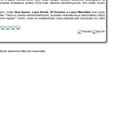
saattaa osoittautua portiksi Pyhä kuilu -albumin äärettömyyksiin. Ken tietää, koska
leen, mutta
Vesa Ajomo
,
Lauri Kivelä
,
JP Koivisto
ja
Lassi Männikkö
ovat myös
ioida. Tämä on raakaa ääniarkkitehtuuria, brutaalia minimalismia ja äärimmilleen vietyä
rin lopulta? Tuskin, mutta en edelleenkään osaa päästää siitä myöskään irti, mikä
ltävän aiheeseen liittyvää materiaalia.