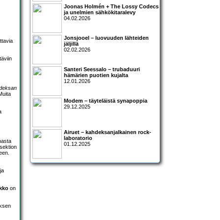
Joonas Holmén + The Lossy Codecs
ja unelmien sähkökitaralevy
04.02.2026
Jonsjooel – luovuuden lähteiden
ttavia
jäljillä
02.02.2026
täviin
Santeri Seessalo – trubaduuri
hämärien puotien kujalta
12.01.2026
hdeksan
Muita
Modem – täyteläistä synapoppia
29.12.2025
a
Airuet – kahdeksanjalkainen rock-
laboratorio
mmasta
01.12.2025
isektion
een.
ja
akko
on
yksen