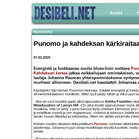
Arviot
H
Haastattelut
Punomo ja kahdeksan kärkiraita
07.02.2025
Energistä ja funkkaavaa soulia blues-lisin soittava
Pu
Kahdeksan kertaa
jatkaa seikkailujaan omintakeisen,
laulaja Johanna Rauman yhteisponnistuksena syntyneet
murheen alhoineen. Desibeli.net haastatteli Johannaa 
Käydäänkö läpi hieman Punomon historiaa. Soitatte energistä ja funkkaava
afroamerikkalaiseen musiikkiin. Miten tyyli päätyi tähän ja miksi juuri 
- Mun tie soul-musiikin pariin alkoi lapsuudessa
Aretha Franklin
in lau
Miseducation of Lauryn Hill
-CD, joka innoitti uppoutumaan myös afro
musiikkia, mitä on tehty. Laurin kanssa löytyi yhteinen kiinnostus juur
ja estetiikan soundi ja sen orgaanisuus, rouheus ja iskevyys todella 
tämän musan fiilistelyä ja tutkiskelua. Sitten me alettiin askarrella yht
Kolmen vuoden takainen debyyttialbumi
Punomo
summasi allekirjoitta
pandemiaa. Johanna ei juuri omaa musiikkiaan levyltä kuuntele, mutta 
asioita.
- Punomo-albumista on seurannut tietysti ihania keikkoja ja kohtaamis