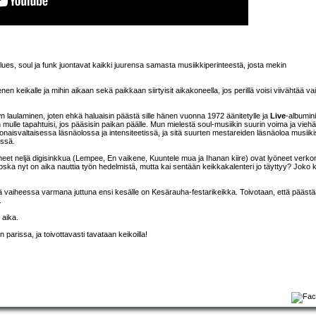
blues, soul ja funk juontavat kaikki juurensa samasta musiikkiperinteestä, josta mekin
 keikalle ja mihin aikaan sekä paikkaan siirtyisit aikakoneella, jos perillä voisi viivähtää va
y
n laulaminen, joten ehkä haluaisin päästä sille hänen vuonna 1972 äänitetylle ja
Live
-albumin
n mulle tapahtuisi, jos pääsisin paikan päälle. Mun mielestä soul-musiikin suurin voima ja vieh
naisvaltaisessa läsnäolossa ja intensiteetissä, ja sitä suurten mestareiden läsnäoloa musiik
issä.
ltäneet neljä digisinkkua (Lempee, En vaikene, Kuuntele mua ja Ihanan kiire) ovat lyöneet verko
 koska nyt on aika nauttia työn hedelmistä, mutta kai sentään keikkakalenteri jo täyttyy? Joko
sä vaiheessa varmana juttuna ensi kesälle on Kesärauha-festarikeikka. Toivotaan, että pääst
.
 aika.
n parissa, ja toivottavasti tavataan keikoilla!