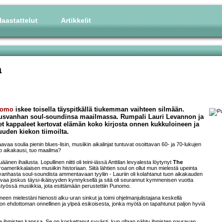
aastattelut
Artikkelit
a
nomo
iskee toisella täyspitkällä tiukemman vaihteen silmään.
 uusvanhan soul-soundinsa maailmassa. Rumpali Lauri Levannon ja
 kappaleet kertovat elämän koko kirjosta onnen kukkuloineen ja
uuden kiekon tiimoilta.
a soulia pienin blues-lisin, musiikin aikalinjat tuntuvat osoittavan 60- ja 70-lukujen
tuo aikakausi, tuo maailma?
luäänen ihailusta. Lopullinen niitti oli teini-iässä Anttilan levyalesta löytynyt
The
amerikkalaisen musiikin historiaan. Siitä lähtien soul on ollut mun mielestä upeinta
i vanhasta soul-soundista ammentavaan tyyliin - Lauriin oli kolahtanut tuon aikakauden
kovaa joskus täysi-ikäisyyden kynnyksellä ja sitä oli seurannut kymmenisen vuotta
eistyössä musiikkia, jota esittämään perustettiin Punomo.
neen mielestäni hienosti alku-uran sinkut ja toimi ohjelmanjulistajana keskellä
on ehdottoman onnellinen ja ylpeä esikoisesta, jonka myötä on tapahtunut paljon hyviä
ia ihmisten kanssa. Se on koskettanut syvästi, kun ollaan nähty ihmisten nauravan,