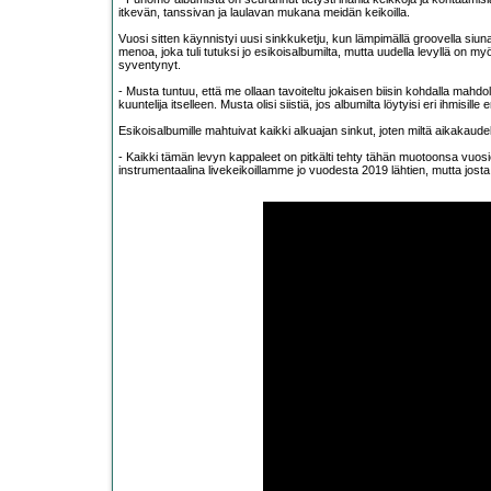
itkevän, tanssivan ja laulavan mukana meidän keikoilla.
Vuosi sitten käynnistyi uusi sinkkuketju, kun lämpimällä groovella siun
menoa, joka tuli tutuksi jo esikoisalbumilta, mutta uudella levyllä 
syventynyt.
- Musta tuntuu, että me ollaan tavoiteltu jokaisen biisin kohdalla mahdo
kuuntelija itselleen. Musta olisi siistiä, jos albumilta löytyisi eri ihmisille
Esikoisalbumille mahtuivat kaikki alkuajan sinkut, joten miltä aikakaude
- Kaikki tämän levyn kappaleet on pitkälti tehty tähän muotoonsa vuo
instrumentaalina livekeikoillamme jo vuodesta 2019 lähtien, mutta josta teht