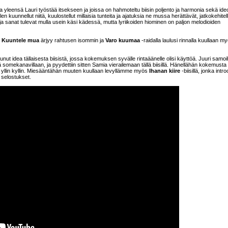
, joita yleensä Lauri työstää itsekseen ja joissa on hahmoteltu biisin poljento ja harmonia sekä ide
en kuunnellut niitä, kuulostellut millaisia tunteita ja ajatuksia ne mussa herättävät, jatkokehitel
 ja sanat tulevat mulla usein käsi kädessä, mutta lyriikoiden hiominen on paljon melodioiden
.
Kuuntele mua
ärjyy rahtusen isommin ja
Varo kuumaa
-raidalla laulusi rinnalla kuullaan m
unut idea tällaisesta biisistä, jossa kokemuksen syvälle rintaäänelle olisi käyttöä. Juuri samoi
itä somekanavillaan, ja pyydettiin sitten Samia vierailemaan tällä biisillä. Hänellähän kokemusta
n yllin kyllin. Miesääntähän muuten kuullaan levyllämme myös
Ihanan kiire
-biisillä, jonka intro
n selostukset.