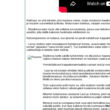
Rakkaus on yhä tekstien yksi kantava voima, mutta muuttunut maailma
ja muutoin surumielisiä lyriikoita. Mutta kuten todettua, varjojen se
- Musiikissa tulee myös olla sellaisia turvasatamia, joissa saa hetkeksi
asioihin, joita täällä kaikesta huolimatta edelleenkin on.
Kokoonpanonne on kattava, kun jäseniä on peräti kahdeksan kappaletta
- Levyn otsikko tulee ensisijaisesti Kahdeksan kertaa -avausraidan nim
kertaa
” (japaniksi “
nana korobi yaoki
”). Tuo kahdeksikko sattui sitten
vaihtoehtoja ei taidettu edes harkita.
Studiossa isolla sakilla työskentely voi olla joskus haa
vaikka yhteisen taiteen tekeminen on toisinaan vaativa pr
Ymmärtääkseni kappalemateriaalista vastaat sinä ja rum
- Lauri ja mä tosiaan tehdään biisit ja pitkälti sovituksetk
osasta torvisovituksia ja minä taustalaulusovituksista sek
bänditreeneissä, eli yhdessä kokeillen. Jokainen bändi
Meillä on hieno porukka kasassa.
Työn sujuvuutta avitti myös se, että studioon mentiin melk
sellaisia viime hetken ratkaisujakin kuulemma levylle päät
Albumin tuotannosta vastaavat Lauri ja Johanna, joten 
antanut myös äänitys- ja tuotantovaiheessa paljon taiteell
Menevä soul ja svengaava funk ovat aina herkullista kuul
väärällä puolen, kun taas kaikkea hyvää summaava
Mei
painotoksia, joten kummat tulevat yleensä ensin: sanat v