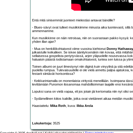
Entä mitä sinisemmät juonteet mielestäsi antavat bändille?
- Blues-sävyt ovat tulleet musiikkiimme minusta aika luontevasti, sillä 
ammennamme.
Kun musiikkinne on näin retroisaa, niin on suorastaan pakko kysyä: kenen
yhden illan ajan?
- Mua on henkilökohtaisesti viime vuosina kiehtonut
Donny Hathawa
julkaistulle keikalleen. Se iskee äänityksenäkin niin kovaa, että mitähä
sellaisessa gospelista periytyvässä, arjen yläpuolelle nousevassa koko
haluaisin päästä todistamaan omakohtaisesti, tuntea sen luissa ja ytim
Toinen albumi on juuri ilmestynyt niin diginä kuin vinyylinä ja sitä ede
puolella rumpua. Tulevaisuudelle ei ole vielä annettu paljoa ajatuksia,
festarit siintävät horisontissa?
- Keikkarintamalla on monenlaista viritystä meneillään. Isoimpana täs
levittämään Punomon ilosanomaa mahdollisimman laajalle ensi kesänä
Lopuksi sana on vielä vapaa, eli jos jotain jäi kertomatta niin nyt olisi se
- Sydämellinen kiitos kaikille, jotka ovat viettäneet aikaa meidän musiiki
Haastattelu:
Mika Roth
, kuva:
Ilkka Arola
Lukukertoja:
3525
Copyright © 2025 desibeli.net | Kaikki oikeudet pidätetään |
Tietoa toimituksesta