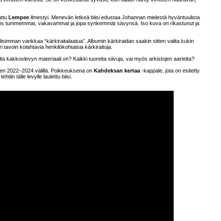
attu
Lempee
ilmestyi. Menevän letkeä biisi edustaa Johannan mielestä hyväntuulista
on myös tummemmat, vakavammat ja jopa synkemmät sävynsä. Iso kuva on rikastunut ja
llisimman vankkaa “kärkiraitalaatua”. Albumin kärkiraidan saakin sitten valita kukin
 eri tavoin kolahtavia henkilökohtaisia kärkiraitoja.
lta kakkoslevyn materiaali on? Kaikki tuoreita siivuja, vai myös arkistojen aarteita?
sien 2022–2024 välillä. Poikkeuksena on
Kahdeksan kertaa
-kappale, jota on esitetty
iin tälle levylle laulettu biisi.