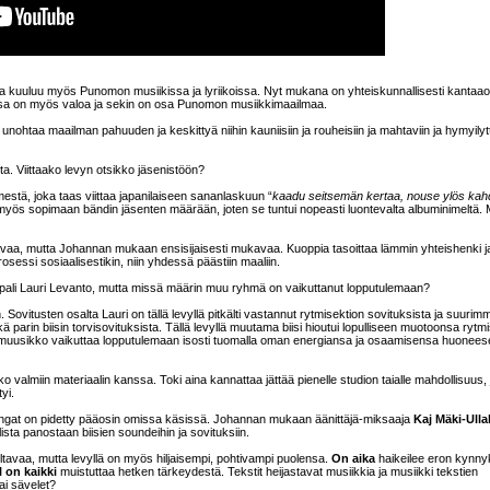
 kuuluu myös Punomon musiikissa ja lyriikoissa. Nyt mukana on yhteiskunnallisesti kantaao
urassa on myös valoa ja sekin on osa Punomon musiikkimaailmaa.
 unohtaa maailman pahuuden ja keskittyä niihin kauniisiin ja rouheisiin ja mahtaviin ja hymyilyt
. Viittaako levyn otsikko jäsenistöön?
estä, joka taas viittaa japanilaiseen sananlaskuun “
kaadu seitsemän kertaa, nouse ylös ka
 myös sopimaan bändin jäsenten määrään, joten se tuntui nopeasti luontevalta albuminimeltä. 
stavaa, mutta Johannan mukaan ensisijaisesti mukavaa. Kuoppia tasoittaa lämmin yhteishenki j
osessi sosiaalisestikin, niin yhdessä päästiin maaliin.
pali Lauri Levanto, mutta missä määrin muu ryhmä on vaikuttanut lopputulemaan?
in. Sovitusten osalta Lauri on tällä levyllä pitkälti vastannut rytmisektion sovituksista ja suuri
ä parin biisin torvisovituksista. Tällä levyllä muutama biisi hioutui lopulliseen muotoonsa rytm
n muusikko vaikuttaa lopputulemaan isosti tuomalla oman energiansa ja osaamisensa huonees
o valmiin materiaalin kanssa. Toki aina kannattaa jättää pienelle studion taialle mahdollisuus, 
yi.
langat on pidetty pääosin omissa käsissä. Johannan mukaan äänittäjä-miksaaja
Kaj Mäki-Ull
ista panostaan biisien soundeihin ja sovituksiin.
tavaa, mutta levyllä on myös hiljaisempi, pohtivampi puolensa.
On aika
haikeilee eron kynn
l on kaikki
muistuttaa hetken tärkeydestä. Tekstit heijastavat musiikkia ja musiikki tekstien
ai sävelet?