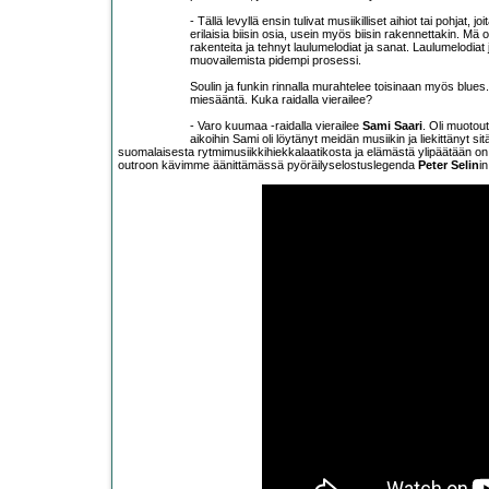
- Tällä levyllä ensin tulivat musiikilliset aihiot tai pohjat
erilaisia biisin osia, usein myös biisin rakennettakin. Mä ol
rakenteita ja tehnyt laulumelodiat ja sanat. Laulumelodiat
muovailemista pidempi prosessi.
Soulin ja funkin rinnalla murahtelee toisinaan myös blues
miesääntä. Kuka raidalla vierailee?
- Varo kuumaa -raidalla vierailee
Sami Saari
. Oli muotout
aikoihin Sami oli löytänyt meidän musiikin ja liekittänyt s
suomalaisesta rytmimusiikkihiekkalaatikosta ja elämästä ylipäätään o
outroon kävimme äänittämässä pyöräilyselostuslegenda
Peter Selin
i