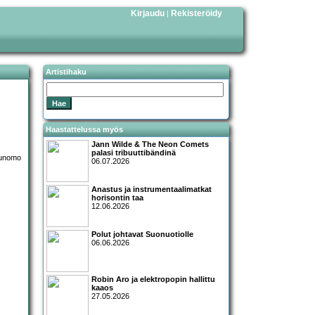
Kirjaudu
Rekisteröidy
|
Artistihaku
Haastattelussa myös
Jann Wilde & The Neon Comets
palasi tribuuttibändinä
06.07.2026
Anastus ja instrumentaalimatkat
horisontin taa
12.06.2026
Polut johtavat Suonuotiolle
06.06.2026
Robin Aro ja elektropopin hallittu
kaaos
27.05.2026