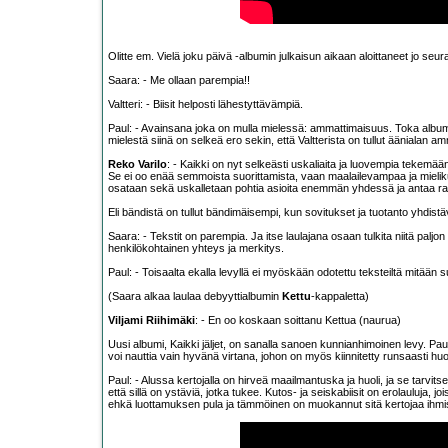
Olitte em. Vielä joku päivä -albumin julkaisun aikaan aloittaneet jo se
Saara: - Me ollaan parempia!!
Valtteri: - Biisit helposti lähestyttävämpiä.
Paul: - Avainsana joka on mulla mielessä: ammattimaisuus. Toka albumi t
mielestä siinä on selkeä ero sekin, että Valtterista on tullut äänialan amm
Reko Varilo
: - Kaikki on nyt selkeästi uskaliaita ja luovempia teke
Se ei oo enää semmoista suorittamista, vaan maalailevampaa ja miel
osataan sekä uskalletaan pohtia asioita enemmän yhdessä ja antaa ra
Eli bändistä on tullut bändimäisempi, kun sovitukset ja tuotanto yhdistävä
Saara: - Tekstit on parempia. Ja itse laulajana osaan tulkita niitä palj
henkilökohtainen yhteys ja merkitys.
Paul: - Toisaalta ekalla levyllä ei myöskään odotettu teksteiltä mitään
(Saara alkaa laulaa debyyttialbumin
Kettu
-kappaletta)
Viljami Riihimäki
: - En oo koskaan soittanu Kettua (naurua)
Uusi albumi, Kaikki jäljet, on sanalla sanoen kunnianhimoinen levy. Paul 
voi nauttia vain hyvänä virtana, johon on myös kiinnitetty runsaasti huomi
Paul: - Alussa kertojalla on hirveä maailmantuska ja huoli, ja se tarvitse
että sillä on ystäviä, jotka tukee. Kutos- ja seiskabiisit on erolauluja, 
ehkä luottamuksen pula ja tämmöinen on muokannut sitä kertojaa ihmi