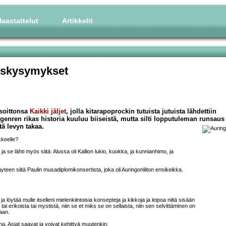
aastattelut
Artikkelit
uuskysymykset
soittonsa
Kaikki jäljet
, jolla kitarapoprockin tutuista jutuista lähdettiin
genren rikas historia kuuluu biiseistä, mutta silti lopputuleman runsaus 
tä levyn takaa.
kkeelle?
a se lähti myös siitä: Alussa oli Kallion lukio, kuokka, ja kunnianhimo, ja
täyteen siitä Paulin musadiplomikonsertista, joka oli Auringonliiton ensikeikka.
a löytää mulle itselleni mielenkiintoisia konsepteja ja kikkoja ja leipoa niitä sisään
i erikoista tai mystistä, niin se et miks se on sellaista, niin sen selvittäminen on
aan.
na. Asiat saavat ja voivat kehittyä muutenkin.