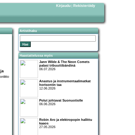
Kirjaudu
Rekisteröidy
|
Artistihaku
Haastattelussa myös
Jann Wilde & The Neon Comets
palasi tribuuttibändinä
06.07.2026
ja
Anastus ja instrumentaalimatkat
horisontin taa
12.06.2026
Polut johtavat Suonuotiolle
06.06.2026
Robin Aro ja elektropopin hallittu
kaaos
27.05.2026