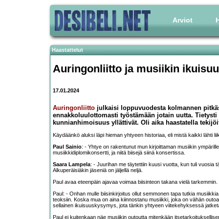
Arviot
H
Haastattelut
Auringonliitto ja musiikin ikuis
17.01.2024
Auringonliitto
julkaisi loppuvuodesta kolmannen pitkä
ennakkoluulottomasti työstämään jotain uutta. Tietysti 
kunnianhimoisuus yllättivät. Oli aika haastatella tekijöi
Käydäänkö aluksi läpi hieman yhtyeen historiaa, eli mistä kaikki lähti lii
Paul Sainio
: - Yhtye on rakentunut mun kirjoittaman musiikin ympärille j
musiikkidiplomikonsertti, ja niitä biisejä siinä konsertissa.
Saara Lampela
: - Juurihan me täytettiin kuusi vuotta, kun tuli vuosia 
Alkuperäisiäkin jäseniä on jäljellä neljä.
Paul avaa eteenpäin ajavaa voimaa biisinteon takana vielä tarkemmin.
Paul: - Onhan mulle biisinkirjoitus ollut semmonen tapa tutkia musiikkia j
teoksiin. Koska mua on aina kiinnostanu musiikki, joka on vähän outoa ta
sellainen ikuisuuskysymys, jota tänkin yhtyeen viitekehyksessä jatket
Paul ei kuitenkaan näe musiikin outoutta mitenkään itsetarkoituksellise