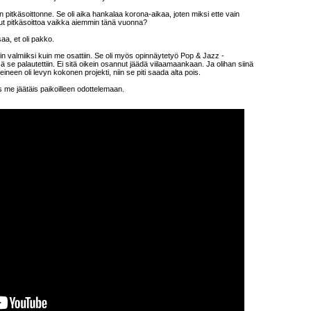
n pitkäsoittonne. Se oli aika hankalaa korona-aikaa, joten miksi ette vain
sut pitkäsoittoa vaikka aiemmin tänä vuonna?
aa, et oli pakko.
in valmiiksi kuin me osattiin. Se oli myös opinnäytetyö Pop & Jazz -
ä se palautettiin. Ei sitä oikein osannut jäädä viilaamaankaan. Ja olihan siinä
ineen oli levyn kokonen projekti, niin se piti saada alta pois.
ks me jäätäis paikoilleen odottelemaan.