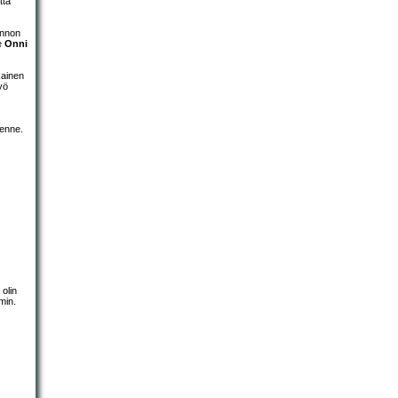
ttä
unnon
ee
Onni
kainen
yö
eenne.
 olin
min.