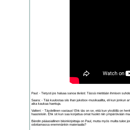
Paul: - Tietysti jos haluaa sanoa tiiviisti: Tässä mietitään ihmisen suhd
Saara: - Tää kuulostaa siis ihan jukebox-musikaalilta, eli kun jonkun art
aika kaukaa haettuja.
Valtteri: - Täydellinen vastaus! Ehk täs on se, että kun yksilöllä on he
haasteisiin. Ehk sit kun saa korjattua omat huolet niin ympäröivään ma
Bändin pääasiallinen biisinkirjoittaja on Paul, mutta myös muilta tulee jo
odottamassa enemmänkin materiaalia?