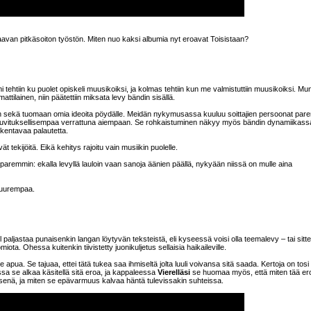
uraavan pitkäsoiton työstön. Miten nuo kaksi albumia nyt eroavat Toisistaan?
ehtiin ku puolet opiskeli muusikoiksi, ja kolmas tehtiin kun me valmistuttiin muusikoiksi. Mu
attilainen, niin päätettiin miksata levy bändin sisällä.
mään sekä tuomaan omia ideoita pöydälle. Meidän nykymusassa kuuluu soittajien persoonat par
ikuvituksellisempaa verrattuna aiempaan. Se rohkaistuminen näkyy myös bändin dynamiikassa
kentavaa palautetta.
t tekijöitä. Eikä kehitys rajoitu vain musiikin puolelle.
on paremmin: ekalla levyllä lauloin vaan sanoja äänien päällä, nykyään niissä on mulle aina
 suurempaa.
paljastaa punaisenkin langan löytyvän teksteistä, eli kyseessä voisi olla teemalevy – tai sitten
ota. Ohessa kuitenkin tiivistetty juonikuljetus sellaisia haikaileville.
e apua. Se tajuaa, ettei tätä tukea saa ihmiseltä jolta luuli voivansa sitä saada. Kertoja on tosi 
joissa se alkaa käsitellä sitä eroa, ja kappaleessa
Vierelläsi
se huomaa myös, että miten tää ero
senä, ja miten se epävarmuus kalvaa häntä tulevissakin suhteissa.