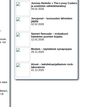
Joonas Holmén + The Lossy Codecs
ja unelmien sähkökitaralevy
04.02.2026
Jonsjooel – luovuuden lähteiden
jäljillä
02.02.2026
n
Santeri Seessalo – trubaduuri
hämärien puotien kujalta
emmin.
12.01.2026
: nyt
Modem – täyteläistä synapoppia
29.12.2025
Airuet – kahdeksanjalkainen rock-
laboratorio
01.12.2025
 biisit
iloinen,
 ja