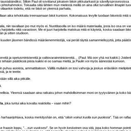
n taustabändiksi. Silloin Paul oli sovittanut jokaisen biisin pikkutarkasti jo sävellysprosessissa
htohahmoksi. Toisaalta siitä lähtien mun mielestä meillä on aina ollut turvallinen ilmapiiri tuo
ollaankin todettu, että ne biisit on yleensä parhaita.
llaan aika tehokkaita treenaamaan biisit kuntoon. Kokonaisuus levylle luodaan biiseistä mitä o
a, niin tavallaan joo mut myös ei. Nuottitasolla on iso määrä materiaalia, josta iso osa on v
joiteltu niitä varastoon. Me ei juuri harjoitella matskua mitä ei käytetä, koska saadaan biisi
än ja sitten studioon.
o kuuden jäsenen bändissä määräenemmistöjä, vai peräti täyttä samanmielisyyttä, jotta päätös
stereitä ja opetusministereitä ja valtiovarainministereitä… (Paul: Mä oon yhä noi kaikki.) Joiden
me tehään päätöksiä joista kaikki ei oo samaa mieltä, ja Paulin voi myös äänestää kumoon.
puhuu asioista, ammattitaitoon. Välillä mullakin on tosi vahvoja ja joskus eriäviäkin mielipitei
ä, ja te teette.
tään sillä aika pitkälle.
ä.
 taiteellisia. Yleensä saadaan aina ratkaisu johon mahdollisimman moni on tyytyväinen ja koko bä
la
, joka tuntui aika kovalta reaktiolta – vaan mihin?
hän harhaanjohtava, koska merkityshän on, että “
olisin voinut kuolla sun puolesta
”. Tää on rafl
e fraasin loppu, ”
…sun vuoksesi
”. Se on hyvin keskeinen osa sitä, jopa koko homman pointti.