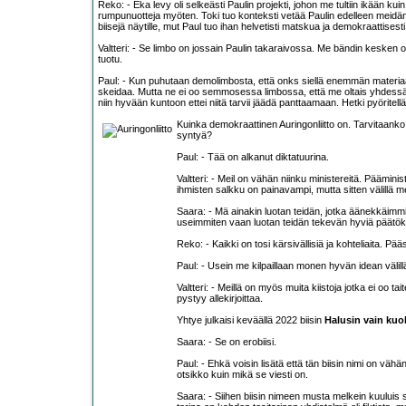
Reko: - Eka levy oli selkeästi Paulin projekti, johon me tultiin ikään kui
rumpunuotteja myöten. Toki tuo konteksti vetää Paulin edelleen meidän jo
biisejä näytille, mut Paul tuo ihan helvetisti matskua ja demokraattisesti 
Valtteri: - Se limbo on jossain Paulin takaraivossa. Me bändin kesken o
tuotu.
Paul: - Kun puhutaan demolimbosta, että onks siellä enemmän materiaali
skeidaa. Mutta ne ei oo semmosessa limbossa, että me oltais yhdessä har
niin hyvään kuntoon ettei niitä tarvii jäädä panttaamaan. Hetki pyöritellä
Kuinka demokraattinen Auringonliitto on. Tarvitaank
syntyä?
Paul: - Tää on alkanut diktatuurina.
Valtteri: - Meil on vähän niinku ministereitä. Päämini
ihmisten salkku on painavampi, mutta sitten välillä 
Saara: - Mä ainakin luotan teidän, jotka äänekkäimmin 
useimmiten vaan luotan teidän tekevän hyviä päätöksi
Reko: - Kaikki on tosi kärsivällisiä ja kohteliaita. Pääs
Paul: - Usein me kilpaillaan monen hyvän idean välill
Valtteri: - Meillä on myös muita kiistoja jotka ei oo
pystyy allekirjoittaa.
Yhtye julkaisi keväällä 2022 biisin
Halusin vain kuol
Saara: - Se on erobiisi.
Paul: - Ehkä voisin lisätä että tän biisin nimi on vä
otsikko kuin mikä se viesti on.
Saara: - Siihen biisin nimeen musta melkein kuuluis s