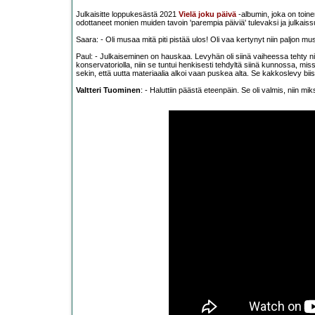
Julkaisitte loppukesästä 2021
Vielä joku päivä
-albumin, joka on toine
odottaneet monien muiden tavoin 'parempia päiviä' tulevaksi ja julkais
Saara: - Oli musaa mitä piti pistää ulos! Oli vaa kertynyt niin paljon mus
Paul: - Julkaiseminen on hauskaa. Levyhän oli siinä vaiheessa tehty ni
konservatoriolla, niin se tuntui henkisesti tehdyltä siinä kunnossa, miss
sekin, että uutta materiaalia alkoi vaan puskea alta. Se kakkoslevy biise
Valtteri Tuominen
: - Haluttiin päästä eteenpäin. Se oli valmis, niin mi