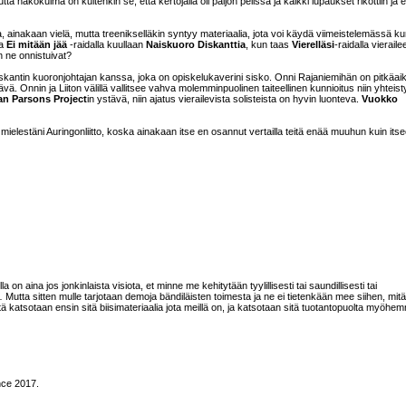
tta näkökulma on kuitenkin se, että kertojalla oli paljon pelissä ja kaikki lupaukset rikottiin ja e
ota, ainakaan vielä, mutta treenikselläkin syntyy materiaalia, jota voi käydä viimeistelemässä k
la
Ei mitään jää
-raidalla kuullaan
Naiskuoro Diskanttia
, kun taas
Vierelläsi
-raidalla vierail
en ne onnistuivat?
iä Diskantin kuoronjohtajan kanssa, joka on opiskelukaverini sisko. Onni Rajaniemihän on pitkäai
ä. Onnin ja Liiton välillä vallitsee vahva molemminpuolinen taiteellinen kunnioitus niin yhteist
an Parsons Project
in ystävä, niin ajatus vierailevista solisteista on hyvin luonteva.
Vuokko
mielestäni Auringonliitto, koska ainakaan itse en osannut vertailla teitä enää muuhun kuin its
on aina jos jonkinlaista visiota, et minne me kehitytään tyylillisesti tai saundillisesti tai
ia… Mutta sitten mulle tarjotaan demoja bändiläisten toimesta ja ne ei tietenkään mee siihen, mitä
ttä katsotaan ensin sitä biisimateriaalia jota meillä on, ja katsotaan sitä tuotantopuolta myöhem
ince 2017.