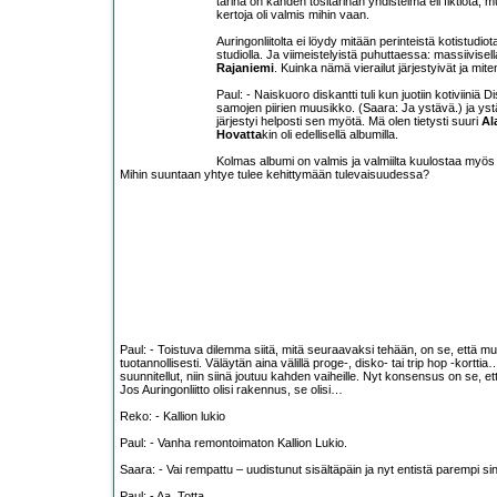
tarina on kahden tositarinan yhdistelmä eli fiktiota, mu
kertoja oli valmis mihin vaan.
Auringonliitolta ei löydy mitään perinteistä kotistudi
studiolla. Ja viimeistelyistä puhuttaessa: massiivisel
Rajaniemi
. Kuinka nämä vierailut järjestyivät ja mit
Paul: - Naiskuoro diskantti tuli kun juotiin kotiviin
samojen piirien muusikko. (Saara: Ja ystävä.) ja ystäv
järjestyi helposti sen myötä. Mä olen tietysti suuri
Al
Hovatta
kin oli edellisellä albumilla.
Kolmas albumi on valmis ja valmiilta kuulostaa myös 
Mihin suuntaan yhtye tulee kehittymään tulevaisuudessa?
Paul: - Toistuva dilemma siitä, mitä seuraavaksi tehään, on se, että mulla 
tuotannollisesti. Väläytän aina välillä proge-, disko- tai trip hop -kortt
suunnitellut, niin siinä joutuu kahden vaiheille. Nyt konsensus on se, e
Jos Auringonliitto olisi rakennus, se olisi…
Reko: - Kallion lukio
Paul: - Vanha remontoimaton Kallion Lukio.
Saara: - Vai rempattu – uudistunut sisältäpäin ja nyt entistä parempi s
Paul: - Aa. Totta.