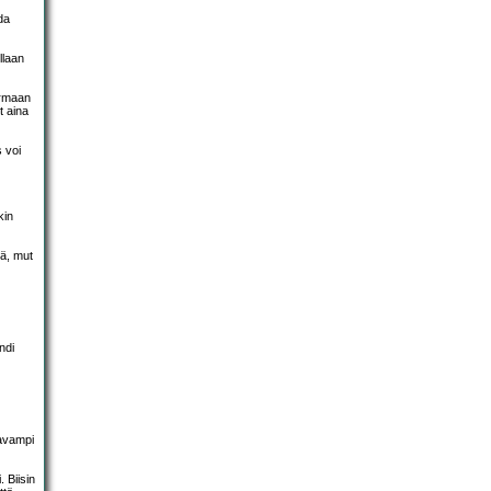
da
llaan
armaan
t aina
 voi
kin
tä, mut
ndi
aavampi
 Biisin