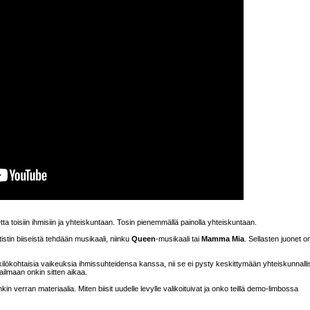
etta toisiin ihmisiin ja yhteiskuntaan. Tosin pienemmällä painolla yhteiskuntaan.
istin biiseistä tehdään musikaali, niinku
Queen
-musikaali tai
Mamma Mia
. Sellasten juonet o
nkilökohtaisia vaikeuksia ihmissuhteidensa kanssa, nii se ei pysty keskittymään yhteiskunnallis
ailmaan onkin sitten aikaa.
nkin verran materiaalia. Miten biisit uudelle levylle valikoituivat ja onko teillä demo-limbossa