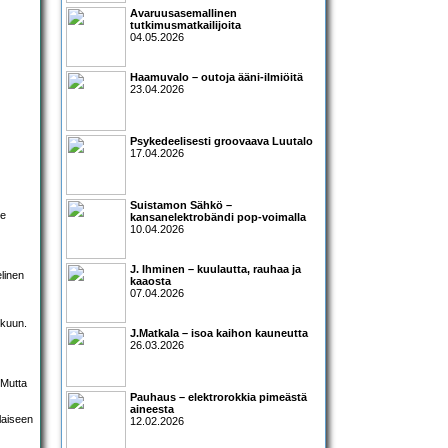
Avaruusasemallinen
tutkimusmatkailijoita
04.05.2026
Haamuvalo – outoja ääni-ilmiöitä
23.04.2026
Psykedeelisesti groovaava Luutalo
17.04.2026
Suistamon Sähkö –
re
kansanelektrobändi pop-voimalla
10.04.2026
J. Ihminen – kuulautta, rauhaa ja
elinen
kaaosta
07.04.2026
kkuun.
J.Matkala – isoa kaihon kauneutta
26.03.2026
 Mutta
Pauhaus – elektrorokkia pimeästä
aineesta
laiseen
12.02.2026