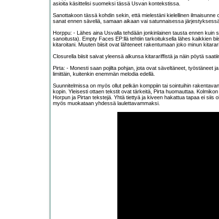
asioita käsittelisi suomeksi tässä Usvan kontekstissa.
Sanottakoon tässä kohdin sekin, että mielestäni kielellinen ilmaisun
sanat ennen säveliä, samaan aikaan vai satunnaisessa järjestyksessä
Horppu: - Lähes aina Usvalla tehdään jonkinlainen tausta ennen kuin s
sanoitusta). Empty Faces EP:llä tehtiin tarkoituksella lähes kaikkien bii
kitaroitani. Muuten biisit ovat lähteneet rakentumaan joko minun kitarar
Closurella biisit saivat yleensä alkunsa kitarariffistä ja näin pöytä saatii
Pirta: - Monesti saan pojilta pohjan, jota ovat säveltäneet, työstäneet j
limittäin, kuitenkin enemmän melodia edellä.
Suunnitelmissa on myös ollut pelkän komppiin tai sointuihin rakentavan ai
kopin. Yleisesti ottaen tekstit ovat tärkeitä, Pirta huomauttaa. Kolmiko
Horpun ja Pirtan tekstejä. Yhtä tiettyä ja kiveen hakattua tapaa ei siis o
myös muokataan yhdessä laulettavammaksi.