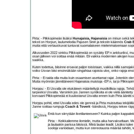
Pirta: - Pilkkopimeän lisäksi
Hunajaisia, Hajanaisia
on minun sekä teks
teksti on Horpun, laulumelodia Pajusen Sinin ja tekstin käännös
Crab 
mutta että vertauskuvat tuntuvat suomalaiseen mielenmaisemaan sopivilt
Alkuvuoden 2022 sinkku Pilkkopimeää on sysätty EP:n ankkuriksi, mutta
osan jälkeen voi soittaa enää mitään. Eli vaikka modernien aikojen kuun
saakka.
Kuten todettua, biisinne eroavat paljon toisistaan, vaikka niillä samoja
voiko Usvan biisi ensinnäkään singahtaa rajoista ulos, onko rajoja en
Pirta: - Ei taida olla muita kuin osaamisen asettamat rajat. Jotenkin 
Mutta myönnän jännittäneeni Hajanaisia muistoja -EP:n, tai jo Pilkko
Horppu: - Ei Usvalla ole etukäteen määriteltyjä musiikillisia rajoja. Teh
tarpeeksi Usvalta. Varsinkin jos Jannen syntikoita ei ole vielä äänitetty
korvaani Pilkkopimeää ei kuulostanut Usvalta ennen kuin Pirta äänitti sii
Horppu pohtii, ettei Usvalla edes ole genreä ja Pirta muistuttaa tekijöill
Janne soittaa rumpuja
Coach & Toverit
-bändissä, Horppu tekee räppi
Entä kun siirrytään livetilanteeseen? Kuinka paljon kappalei
Pirta: - Keikkailemme ilomielin, mutta aika harvakseltaan. M
ja laulaakin parissa biisissä. Minä laulan leadit. Lisäksi tulee 
sooloja varioidaan, mutta kun stereotausta määrää tahdin, t