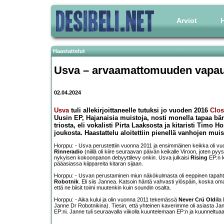
Arviot
H
Haastattelut
Usva – arvaamattomuuden vapau
02.04.2024
Usva
tuli allekirjoittaneelle tutuksi jo vuoden 2016
Clos
Uusin EP, Hajanaisia muistoja, nosti monella tapaa bän
triosta, eli vokalisti Pirta Laaksosta ja kitaristi Timo
joukosta. Haastattelu aloitettiin pienellä vanhojen muis
Horppu: - Usva perustettiin vuonna 2011 ja ensimmäinen keikka oli v
Rinneradio
(niillä oli kiire seuraavan päivän keikalle Viroon, joten p
nykyisen kokoonpanon debyyttilevy onkin. Usva julkaisi
Rising
EP:n ke
pääasiassa kiippareita kitaran sijaan.
Horppu: - Usvan perustaminen miun näkökulmasta oli eeppinen tapah
Robotnik
. Eli siis Jannea. Katsoin häntä vahvasti ylöspäin, koska om
että ne biisit toimi muutenkin kuin soundin osalta.
Horppu: - Aika kului ja olin vuonna 2011 tekemässä
Never Crü Old
ill
Janne Dr Robotnikina). Tiesin, että yhteinen kaverimme oli asiasta Ja
EP:ni. Janne tuli seuraavalla viikolla kuuntelemaan EP:n ja kuunneltuaa