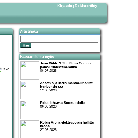
Kirjaudu
Rekisteröidy
|
Artistihaku
Haastattelussa myös
Jann Wilde & The Neon Comets
palasi tribuuttibändinä
06.07.2026
Anastus ja instrumentaalimatkat
horisontin taa
12.06.2026
Polut johtavat Suonuotiolle
06.06.2026
Robin Aro ja elektropopin hallittu
kaaos
27.05.2026