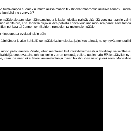
ne on toimivampaa suomeksi, mutta missä määrin tekstit ovat määrääviä musiikissanne? Tuleva
, kun biisinne syntyvät?
en päälle aletaan tekemään sanoitusta ja laulumelodiaa (tai säveltämään/sovittamaan jo valm
sien osalta niin, että Jannella oli jokin idea pohjalla ennen kuin mie aloin sen päälle säveltämä
iffien pohjalta tai Jannen syntikoiden, rumpujen tai molempien päälle.
n kiepautettua ovelasti toisin päin.
a äänittäneet ja alan kehitellä sen päälle laulumelodiaa ja joskus tekstiä, ne syntyvät monesti 
hion pallottaminen Pirtalle, jolloin mentäisiin laulumelodiavetoisesti ja tekstittäjä saisi ottaa
n kaikki jäsenet ovat aina tehnee jonkin verran tekstejä, vaikka uusimmalle EP:lle päätyikin nyt
le, vaan toisinaan yksi tekee laulumelodian ja toinen tekstin, ihan ristiin ja erikseen. Monesti t