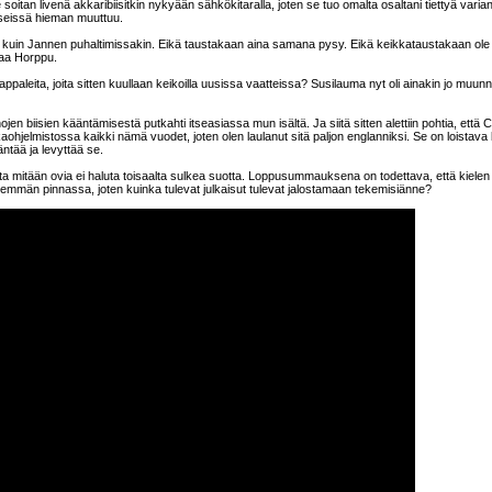
soitan livenä akkaribiisitkin nykyään sähkökitaralla, joten se tuo omalta osaltani tiettyä varia
biiseissä hieman muuttuu.
assa kuin Jannen puhaltimissakin. Eikä taustakaan aina samana pysy. Eikä keikkataustakaan ole
eaa Horppu.
ppaleita, joita sitten kuullaan keikoilla uusissa vaatteissa? Susilauma nyt oli ainakin jo muunn
en biisien kääntämisestä putkahti itseasiassa mun isältä. Ja siitä sitten alettiin pohtia, että 
ohjelmistossa kaikki nämä vuodet, joten olen laulanut sitä paljon englanniksi. Se on loistava b
äntää ja levyttää se.
ta mitään ovia ei haluta toisaalta sulkea suotta. Loppusummauksena on todettava, että kielen
emmän pinnassa, joten kuinka tulevat julkaisut tulevat jalostamaan tekemisiänne?