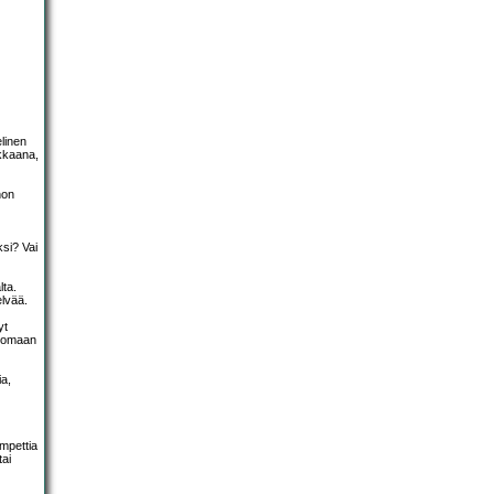
linen
rkkaana,
non
ksi? Vai
lta.
elvää.
yt
as omaan
ia,
umpettia
tai