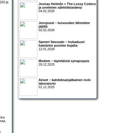
020 ja
Joonas Holmén + The Lossy Codecs
ja unelmien sähkökitaralevy
04.02.2026
Jonsjooel – luovuuden lähteiden
jäljillä
02.02.2026
Santeri Seessalo – trubaduuri
hämärien puotien kujalta
12.01.2026
Modem – täyteläistä synapoppia
29.12.2025
Airuet – kahdeksanjalkainen rock-
laboratorio
01.12.2025
inka
imaa,
n