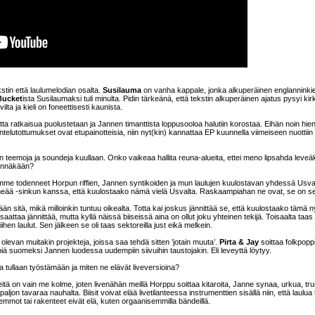
tin että laulumelodian osalta.
Susilauma
on vanha kappale, jonka alkuperäinen englanninkie
Bucket
ista Susilaumaksi tuli minulta. Pidin tärkeänä, että tekstin alkuperäinen ajatus pysyi ki
a ja kieli on foneettisesti kaunista.
 ratkaisua puolustetaan ja Jannen timanttista loppusooloa halutiin korostaa. Eihän noin hie
telutottumukset ovat etupainotteisia, niin nyt(kin) kannattaa EP kuunnella viimeiseen nuottiin
kin teemoja ja soundeja kuullaan. Onko vaikeaa hallita reuna-alueita, ettei meno lipsahda leveä
sinnäkään?
olemme todenneet Horpun riffien, Jannen syntikoiden ja mun laulujen kuulostavan yhdessä Usva
pimeää -sinkun kanssa, että kuulostaako nämä vielä Usvalta. Raskaampiahan ne ovat, se on s
dään sitä, mikä milloinkin tuntuu oikealta. Totta kai joskus jännittää se, että kuulostaako tämä n
 saattaa jännittää, mutta kyllä näissä biiseissä aina on ollut joku yhteinen tekijä. Toisaalta ta
hen laulut. Sen jälkeen se oli taas sektoreilla just eikä melkein.
ä olevan muitakin projekteja, joissa saa tehdä sitten ’jotain muuta’.
Pirta & Jay
soittaa folkpopp
ä suomeksi Jannen luodessa uudempiin siivuihin taustojakin. Eli leveyttä löytyy.
ta tullaan työstämään ja miten ne elävät liveversioina?
eitä on vain me kolme, joten livenähän meillä Horppu soittaa kitaroita, Janne synaa, urkua, tr
paljon tavaraa nauhalta. Biisit voivat elää livetilanteessa instrumenttien sisällä niin, että laulua 
emmot tai rakenteet eivät elä, kuten orgaanisemmilla bändeillä.