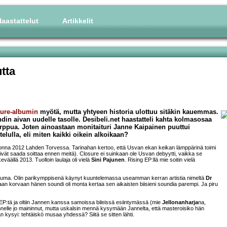
aastattelut
Artikkelit
tta
ure-albumin
myötä, mutta yhtyeen historia ulottuu sitäkin kauemmas.
din aivan uudelle tasolle. Desibeli.net haastatteli kahta kolmasosaa
 Horppua. Joten ainoastaan monitaituri Janne Kaipainen puuttui
telulla, eli miten kaikki oikein alkoikaan?
uonna 2012 Lahden Torvessa. Tarinahan kertoo, että Usvan ekan keikan lämppärinä toimi
yysivät saada soittaa ennen meitä). Closure ei suinkaan ole Usvan debyytti, vaikka se
väällä 2013. Tuolloin laulaja oli vielä
Sini Pajunen
. Rising EP:llä mie soitin vielä
tuma. Olin parikymppisenä käynyt kuuntelemassa useamman kerran artistia nimeltä
Dr
aan korvaan hänen soundi oli monta kertaa sen aikaisten biisieni soundia parempi. Ja piru
a EP:tä ja oltiin Jannen kanssa samoissa bileissä esiintymässä (mie
Jellonanharja
na,
nnelle jo maininnut, mutta uskalsin mennä kysymään Jannelta, että masteroisiko hän
n kysyi: tehtäiskö musaa yhdessä? Siitä se sitten lähti.