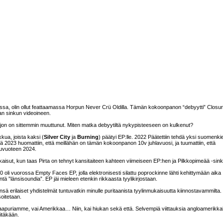
vassa, olin ollut feattaamassa Horpun Never Crü Oldilla. Tämän kokoonpanon “debyytti” Closu
an sinkun videoineen.
jon on sittemmin muuttunut. Miten matka debyytiltä nykypisteeseen on kulkenut?
kkua, joista kaksi (
Silver City
ja
Burning
) päätyi EP:lle. 2022 Päätettiin tehdä yksi suomenki
llä 2023 huomattiin, että meillähän on tämän kokoonpanon 10v juhlavuosi, ja tuumattiin, että
lkuvuoteen 2024.
kaisut, kun taas Pirta on tehnyt kansitaiteen kahteen viimeiseen EP:hen ja Pilkkopimeää -sin
 oli vuorossa Empty Faces EP, jolla elektronisesti silattu poprockinne lähti kehittymään aika
vintä ”länsisoundia”. EP jäi mieleen etenkin rikkaasta tyylikirjostaan.
leensä erilaiset yhdistelmät tuntuvatkin minulle puritaanista tyylinmukaisuutta kiinnostavammilta.
soitetaan.
naapuriamme, vai Amerikkaa… Niin, kai hiukan sekä että. Selvempiä viittauksia angloamerikka
sitäkään.