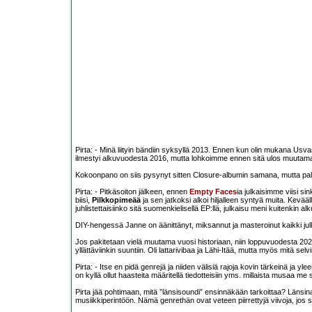
Pirta: - Minä liityin bändiin syksyllä 2013. Ennen kun olin mukana Us
ilmestyi alkuvuodesta 2016, mutta lohkoimme ennen sitä ulos muutam
Kokoonpano on siis pysynyt sitten Closure-albumin samana, mutta pal
Pirta: - Pitkäsoiton jälkeen, ennen
Empty Faces
ia julkaisimme viisi sin
biisi,
Pilkkopimeää
ja sen jatkoksi alkoi hiljalleen syntyä muita. Kevää
juhlistettaisiinko sitä suomenkielisellä EP:llä, julkaisu meni kuitenkin a
DIY-hengessä Janne on äänittänyt, miksannut ja masteroinut kaikki jul
Jos pakitetaan vielä muutama vuosi historiaan, niin loppuvuodesta 2020
yllättäviinkin suuntiin. Oli lattarivibaa ja Lähi-Itää, mutta myös mitä sel
Pirta: - Itse en pidä genrejä ja niiden välisiä rajoja kovin tärkeinä ja y
on kyllä ollut haasteita määritellä tiedotteisiin yms. millaista musaa me 
Pirta jää pohtimaan, mitä ”länsisoundi” ensinnäkään tarkoittaa? Länsi
musiikkiperintöön. Nämä genrethän ovat veteen piirrettyjä viivoja, jos 