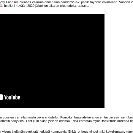
mpty Facesille oli lähes valmiina ennen kun pandemia iski päälle täydellä voimallaan. Vuoden 2
lä
. Itselleni kevään 2020 jälkeinen aika on ollut todella raskasta.
vuosien varrella moista olikin ehdotellut. Kumpikin haastateltava tuo eri tavoin esiin sen, ku
lvemmin näkyviksi. Olet kuin alasti yleisön edessä. Pirta korostaa myös itsekritiikin korkeaa r
vat yleensä elämän synkistä hetkistä kumpuavia. Ehkä rohkeus vihdoin riitti kokeilemaan, mite