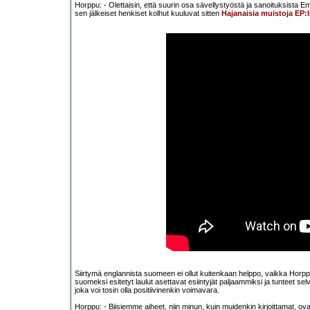
Horppu: - Olettaisin, että suurin osa sävellystyöstä ja sanoituksista E
sen jälkeiset henkiset kolhut kuuluvat sitten
Hajanaisia muistoja EP:l
Siirtymä englannista suomeen ei ollut kuitenkaan helppo, vaikka Horppu 
suomeksi esitetyt laulut asettavat esiintyjät paljaammiksi ja tunteet se
joka voi tosin olla positiivinenkin voimavara.
Horppu: - Biisiemme aiheet, niin minun, kuin muidenkin kirjoittamat, o