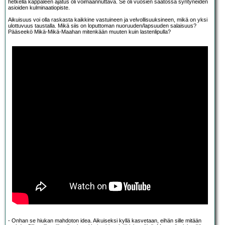
hetkellä kappaleen ajatus oli voimaannuttava. Se oli vuosien saatossa syntyneiden
asioiden kulminaatiopiste.
Aikuisuus voi olla raskasta kaikkine vastuineen ja velvollisuuksineen, mikä on yksi
ulottuvuus taustalla. Mikä siis on loputtoman nuoruuden/lapsuuden salaisuus?
Pääseekö Mikä-Mikä-Maahan mitenkään muuten kuin lastenlipulla?
- Onhan se hiukan mahdoton idea. Aikuiseksi kyllä kasvetaan, eihän sille mitään