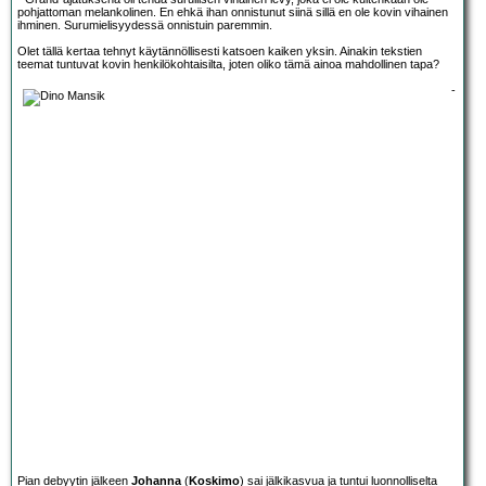
pohjattoman melankolinen. En ehkä ihan onnistunut siinä sillä en ole kovin vihainen
ihminen. Surumielisyydessä onnistuin paremmin.
Olet tällä kertaa tehnyt käytännöllisesti katsoen kaiken yksin. Ainakin tekstien
teemat tuntuvat kovin henkilökohtaisilta, joten oliko tämä ainoa mahdollinen tapa?
-
Pian debyytin jälkeen
Johanna
(
Koskimo
) sai jälkikasvua ja tuntui luonnolliselta