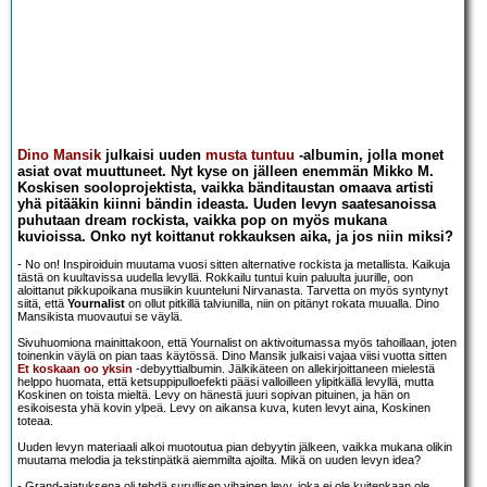
Dino Mansik
julkaisi uuden
musta tuntuu
-albumin, jolla monet
asiat ovat muuttuneet. Nyt kyse on jälleen enemmän Mikko M.
Koskisen sooloprojektista, vaikka bänditaustan omaava artisti
yhä pitääkin kiinni bändin ideasta. Uuden levyn saatesanoissa
puhutaan dream rockista, vaikka pop on myös mukana
kuvioissa. Onko nyt koittanut rokkauksen aika, ja jos niin miksi?
- No on! Inspiroiduin muutama vuosi sitten alternative rockista ja metallista. Kaikuja
tästä on kuultavissa uudella levyllä. Rokkailu tuntui kuin paluulta juurille, oon
aloittanut pikkupoikana musiikin kuunteluni Nirvanasta. Tarvetta on myös syntynyt
siitä, että
Yournalist
on ollut pitkillä talviunilla, niin on pitänyt rokata muualla. Dino
Mansikista muovautui se väylä.
Sivuhuomiona mainittakoon, että Yournalist on aktivoitumassa myös tahoillaan, joten
toinenkin väylä on pian taas käytössä. Dino Mansik julkaisi vajaa viisi vuotta sitten
Et koskaan oo yksin
-debyyttialbumin. Jälkikäteen on allekirjoittaneen mielestä
helppo huomata, että ketsuppipulloefekti pääsi valloilleen ylipitkällä levyllä, mutta
Koskinen on toista mieltä. Levy on hänestä juuri sopivan pituinen, ja hän on
esikoisesta yhä kovin ylpeä. Levy on aikansa kuva, kuten levyt aina, Koskinen
toteaa.
Uuden levyn materiaali alkoi muotoutua pian debyytin jälkeen, vaikka mukana olikin
muutama melodia ja tekstinpätkä aiemmilta ajoilta. Mikä on uuden levyn idea?
- Grand-ajatuksena oli tehdä surullisen vihainen levy, joka ei ole kuitenkaan ole