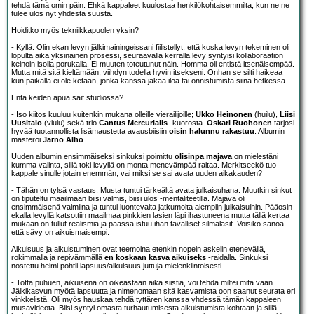
tehdä tämä omin päin. Ehkä kappaleet kuulostaa henkilökohtaisemmilta, kun ne ne
tulee ulos nyt yhdestä suusta.
Hoiditko myös tekniikkapuolen yksin?
- Kyllä. Olin ekan levyn jälkimainingeissani fiilistellyt, että koska levyn tekeminen oli
lopulta aika yksinäinen prosessi, seuraavalla kerralla levy syntyisi kollaboraation
keinoin isolla porukalla. Ei muuten toteutunut näin. Homma oli entistä itsenäisempää.
Mutta mitä sitä kieltämään, viihdyn todella hyvin itsekseni. Onhan se silti haikeaa
kun paikalla ei ole ketään, jonka kanssa jakaa iloa tai onnistumista siinä hetkessä.
Entä keiden apua sait studiossa?
- Iso kiitos kuuluu kuitenkin mukana olleille vierailijoille;
Ukko Heinonen
(huilu),
Liisi
Uusitalo
(viulu) sekä trio
Cantus Mercurialis
-kuorosta.
Oskari Ruohonen
tarjosi
hyvää tuotannollista lisämaustetta avausbiisiin
oisin halunnu rakastuu
. Albumin
masteroi
Jarno Alho
.
Uuden albumin ensimmäiseksi sinkuksi poimittu
olisinpa majava
on mielestäni
kumma valinta, sillä toki levyllä on monta menevämpää raitaa. Merkitseekö tuo
kappale sinulle jotain enemmän, vai miksi se sai avata uuden aikakauden?
- Tähän on tylsä vastaus. Musta tuntui tärkeältä avata julkaisuhana. Muutkin sinkut
on tiputeltu maailmaan biisi valmis, biisi ulos -mentaliteetilla. Majava oli
ensimmäisenä valmiina ja tuntui luontevalta jatkumolta aiempiin julkaisuihin. Pääosin
ekalla levyllä katsottiin maailmaa pinkkien lasien läpi ihastuneena mutta tällä kertaa
mukaan on tullut realismia ja päässä istuu ihan tavalliset silmälasit. Voisiko sanoa
että sävy on aikuismaisempi.
Aikuisuus ja aikuistuminen ovat teemoina etenkin nopein askelin etenevällä,
rokimmalla ja repivämmällä
en koskaan kasva aikuiseks
-raidalla. Sinkuksi
nostettu helmi pohtii lapsuus/aikuisuus juttuja mielenkiintoisesti.
- Totta puhuen, aikuisena on oikeastaan aika siistiä, voi tehdä miltei mitä vaan.
Jälkikasvun myötä lapsuutta ja nimenomaan sitä kasvamista oon saanut seurata eri
vinkkelistä. Oli myös hauskaa tehdä tyttären kanssa yhdessä tämän kappaleen
musavideota. Biisi syntyi omasta turhautumisesta aikuistumista kohtaan ja sillä