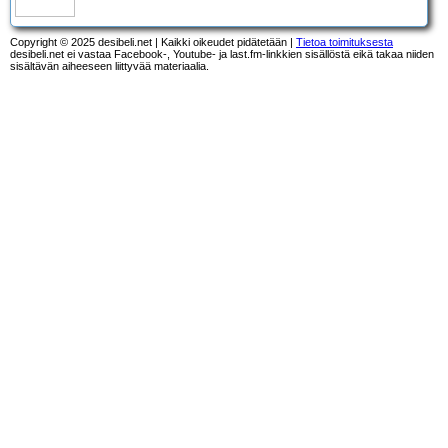
Copyright © 2025 desibeli.net | Kaikki oikeudet pidätetään |
Tietoa toimituksesta
desibeli.net ei vastaa Facebook-, Youtube- ja last.fm-linkkien sisällöstä eikä takaa niiden
sisältävän aiheeseen liittyvää materiaalia.