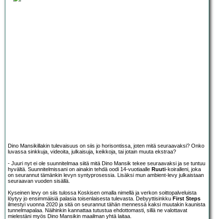
Dino Mansikillakin tulevaisuus on siis jo horisontissa, joten mitä seuraavaksi? Onko
luvassa sinkkuja, videoita, julkaisuja, keikkoja, tai jotain muuta ekstraa?
- Juuri nyt ei ole suunnitelmaa siitä mitä Dino Mansik tekee seuraavaksi ja se tuntuu
hyvältä. Suunnitelmissani on ainakin tehdä oodi 14-vuotiaalle
Ruuti
-koiralleni, joka
on seurannut tämänkin levyn syntyprosessia. Lisäksi mun ambient-levy julkaistaan
seuraavan vuoden sisällä.
Kyseinen levy on siis tulossa Koskisen omalla nimellä ja verkon soittopalveluista
löytyy jo ensimmäisiä palasia toisenlaisesta tulevasta. Debyyttisinkku
First Steps
ilmestyi vuonna 2020 ja sitä on seurannut tähän mennessä kaksi muutakin kaunista
tunnelmapalaa. Näihinkin kannattaa tutustua ehdottomasti, sillä ne valottavat
mielestäni myös Dino Mansikin maailman yhtä laitaa.