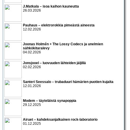
J.Matkala – isoa kaihon kauneutta
26.03.2026
Pauhaus – elektrorokkia pimeästä aineesta
12.02.2026
Joonas Holmén + The Lossy Codecs ja unelmien
sähkökitaralevy
04.02.2026
Jonsjooel – luovuuden lähteiden jäljillä
02.02.2026
Santeri Seessalo – trubaduuri hämärien puotien kujalta
12.01.2026
Modem – täyteläistä synapoppia
29.12.2025
Airuet – kahdeksanjalkainen rock-laboratorio
01.12.2025