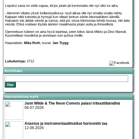
Lopuksi sana on vielä vapaa, eli jos jotain jäi kertomatta niin nyt olisi se aika.
- Aiemmin viitattu yksin kellaristudiossa -tyyli alkaa olla nyt omalta osalta nähty.
Kaipaan niitä katseita ja hymyjä kun ollaan jonkun siistin biisiraakileen äärellä.
Haluaisin siis jättää viestin ja sanoa, että jos sinua kiinnostaa tehdä musaa, niin laita
viestiä. Ehkä voidaan löytää äänten maailmasta jotain uutta ja ihmeellistä.
Ojennettuun käteen on aina hyvä lopettaa, joten kiitos tästä Mikko ja Dino Mansik.
Kuunnellaan musiikkia ja annetaan sen puhua meille.
Haastattelu:
Mika Roth
, kuvat:
Jan Trygg
Lukukertoja:
2712
Artistihaku
Haastattelussa myös
Jann Wilde & The Neon Comets palasi tribuuttibändinä
06.07.2026
Anastus ja instrumentaalimatkat horisontin taa
12.06.2026