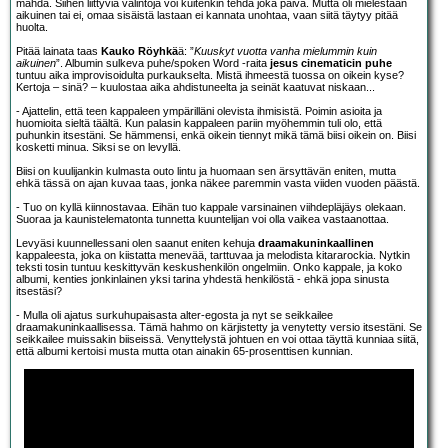
mahda. Siihen liittyviä valintoja voi kuitenkin tehdä joka päivä. Mutta oli mielestään
aikuinen tai ei, omaa sisäistä lastaan ei kannata unohtaa, vaan siitä täytyy pitää
huolta.
Pitää lainata taas
Kauko Röyhkä
ä: ”
Kuuskyt vuotta vanha mielummin kuin
aikuinen
”. Albumin sulkeva puhe/spoken Word -raita
jesus cinematicin puhe
tuntuu aika improvisoidulta purkaukselta. Mistä ihmeestä tuossa on oikein kyse?
Kertoja – sinä? – kuulostaa aika ahdistuneelta ja seinät kaatuvat niskaan...
- Ajattelin, että teen kappaleen ympärilläni olevista ihmisistä. Poimin asioita ja
huomioita sieltä täältä. Kun palasin kappaleen pariin myöhemmin tuli olo, että
puhunkin itsestäni. Se hämmensi, enkä oikein tiennyt mikä tämä biisi oikein on. Biisi
kosketti minua. Siksi se on levyllä.
Biisi on kuulijankin kulmasta outo lintu ja huomaan sen ärsyttävän eniten, mutta
ehkä tässä on ajan kuvaa taas, jonka näkee paremmin vasta viiden vuoden päästä.
- Tuo on kyllä kiinnostavaa. Eihän tuo kappale varsinainen viihdepläjäys olekaan.
Suoraa ja kaunistelematonta tunnetta kuuntelijan voi olla vaikea vastaanottaa.
Levyäsi kuunnellessani olen saanut eniten kehuja
draamakuninkaallinen
kappaleesta, joka on kiistatta menevää, tarttuvaa ja melodista kitararockia. Nytkin
teksti tosin tuntuu keskittyvän keskushenkilön ongelmiin. Onko kappale, ja koko
albumi, kenties jonkinlainen yksi tarina yhdestä henkilöstä - ehkä jopa sinusta
itsestäsi?
- Mulla oli ajatus surkuhupaisasta alter-egosta ja nyt se seikkailee
draamakuninkaallisessa. Tämä hahmo on kärjistetty ja venytetty versio itsestäni. Se
seikkailee muissakin biiseissä. Venyttelystä johtuen en voi ottaa täyttä kunniaa siitä,
että albumi kertoisi musta mutta otan ainakin 65-prosenttisen kunnian.