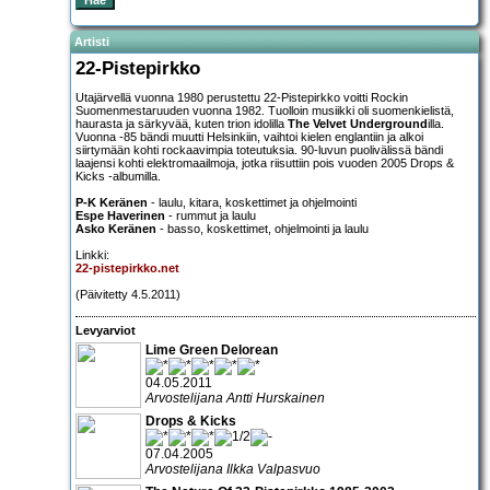
Artisti
22-Pistepirkko
Utajärvellä vuonna 1980 perustettu 22-Pistepirkko voitti Rockin
Suomenmestaruuden vuonna 1982. Tuolloin musiikki oli suomenkielistä,
haurasta ja särkyvää, kuten trion idolilla
The Velvet Underground
illa.
Vuonna -85 bändi muutti Helsinkiin, vaihtoi kielen englantiin ja alkoi
siirtymään kohti rockaavimpia toteutuksia. 90-luvun puolivälissä bändi
laajensi kohti elektromaailmoja, jotka riisuttiin pois vuoden 2005 Drops &
Kicks -albumilla.
P-K Keränen
- laulu, kitara, koskettimet ja ohjelmointi
Espe Haverinen
- rummut ja laulu
Asko Keränen
- basso, koskettimet, ohjelmointi ja laulu
Linkki:
22-pistepirkko.net
(Päivitetty 4.5.2011)
Levyarviot
Lime Green Delorean
04.05.2011
Arvostelijana Antti Hurskainen
Drops & Kicks
07.04.2005
Arvostelijana Ilkka Valpasvuo