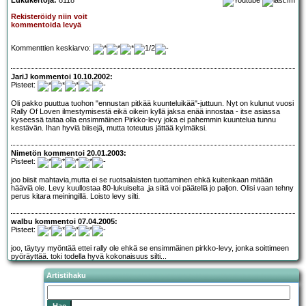
Lukukertoja:
8118
Rekisteröidy niin voit
kommentoida levyä
Kommenttien keskiarvo:
JariJ kommentoi 10.10.2002:
Pisteet:
Oli pakko puuttua tuohon "ennustan pitkää kuunteluikää"-juttuun. Nyt on kulunut vuosi
Rally Of Loven ilmestymisestä eikä oikein kyllä jaksa enää innostaa - itse asiassa
kyseessä taitaa olla ensimmäinen Pirkko-levy joka ei pahemmin kuuntelua tunnu
kestävän. Ihan hyviä biisejä, mutta toteutus jättää kylmäksi.
Nimetön kommentoi 20.01.2003:
Pisteet:
joo biisit mahtavia,mutta ei se ruotsalaisten tuottaminen ehkä kuitenkaan mitään
hääviä ole. Levy kuullostaa 80-lukuiselta ,ja siitä voi päätellä jo paljon. Olisi vaan tehny
perus kitara meiningillä. Loisto levy silti.
walbu kommentoi 07.04.2005:
Pisteet:
joo, täytyy myöntää ettei rally ole ehkä se ensimmäinen pirkko-levy, jonka soittimeen
pyöräyttää. toki todella hyvä kokonaisuus silti...
Artistihaku