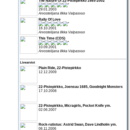
The Nature Of 22-Pistepirkko 1985-2002
29.01.2003
Arvostelijana Ilkka Valpasvuo
Rally Of Love
16.10.2001
Arvostelijana Ilkka Valpasvuo
This Time (CDS)
10.09.2001
Arvostelijana Ilkka Valpasvuo
Livearviot
Plain Ride
,
22-Pistepirkko
12.12.2009
22-Pistepirkko, Joensuu 1685, Goodnight Monsters
17.10.2008
22-Pistepirkko
,
Micragirls
,
Pocket Knife
ym.
02.06.2007
Rock-rutistus:
Astrid Swan
,
Dave Lindholm
ym.
06.11.2006