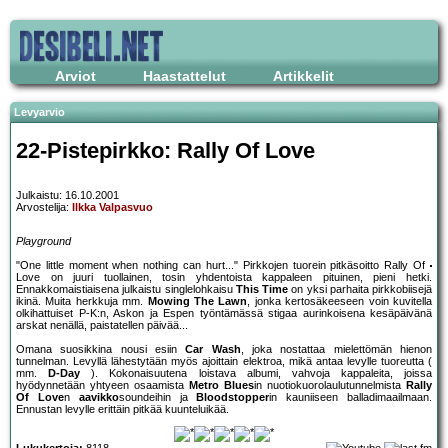
Arviot
Haastattelut
Artikkelit
Levyarvio
22-Pistepirkko: Rally Of Love
Julkaistu: 16.10.2001
Arvostelija:
Ilkka Valpasvuo
Playground
"One little moment when nothing can hurt..." Pirkkojen tuorein pitkäsoitto Rally Of
Love on juuri tuollainen, tosin yhdentoista kappaleen pituinen, pieni hetki.
Ennakkomaistiaisena julkaistu singlelohkaisu
This Time
on yksi parhaita pirkkobiisejä
ikinä. Muita herkkuja mm.
Mowing The Lawn
, jonka kertosäkeeseen voin kuvitella
olkihattuiset P-K:n, Askon ja Espen työntämässä stigaa aurinkoisena kesäpäivänä
arskat nenällä, paistatellen päivää...
Omana suosikkina nousi esiin
Car Wash
, joka nostattaa mielettömän hienon
tunnelman. Levyllä lähestytään myös ajoittain elektroa, mikä antaa levylle tuoreutta (
mm.
D-Day
). Kokonaisuutena loistava albumi, vahvoja kappaleita, joissa
hyödynnetään yhtyeen osaamista
Metro Blues
in nuotiokuorolaulutunnelmista
Rally
Of Love
n
aavikko
soundeihin ja
Bloodstopper
in kauniiseen balladimaailmaan.
Ennustan levylle erittäin pitkää kuunteluikää.