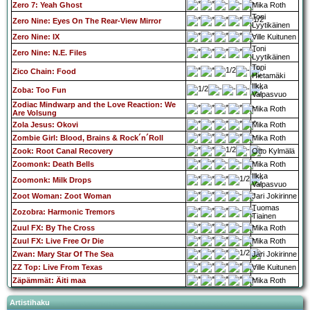
Zero 7: Yeah Ghost
Mika Roth
Toni
Zero Nine: Eyes On The Rear-View Mirror
Lyytikäinen
Zero Nine: IX
Ville Kuitunen
Toni
Zero Nine: N.E. Files
Lyytikäinen
Toni
Zico Chain: Food
Hietamäki
Ilkka
Zoba: Too Fun
Valpasvuo
Zodiac Mindwarp and the Love Reaction: We
Mika Roth
Are Volsung
Zola Jesus: Okovi
Mika Roth
Zombie Girl: Blood, Brains & Rock´n´Roll
Mika Roth
Zook: Root Canal Recovery
Otto Kylmälä
Zoomonk: Death Bells
Mika Roth
Ilkka
Zoomonk: Milk Drops
Valpasvuo
Zoot Woman: Zoot Woman
Jari Jokirinne
Tuomas
Zozobra: Harmonic Tremors
Tiainen
Zuul FX: By The Cross
Mika Roth
Zuul FX: Live Free Or Die
Mika Roth
Zwan: Mary Star Of The Sea
Jari Jokirinne
ZZ Top: Live From Texas
Ville Kuitunen
Zäpämmät: Äiti maa
Mika Roth
Artistihaku