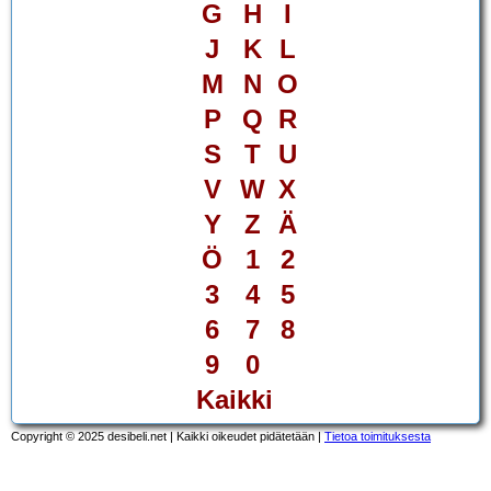
G
H
I
J
K
L
M
N
O
P
Q
R
S
T
U
V
W
X
Y
Z
Ä
Ö
1
2
3
4
5
6
7
8
9
0
Kaikki
Copyright © 2025 desibeli.net | Kaikki oikeudet pidätetään |
Tietoa toimituksesta