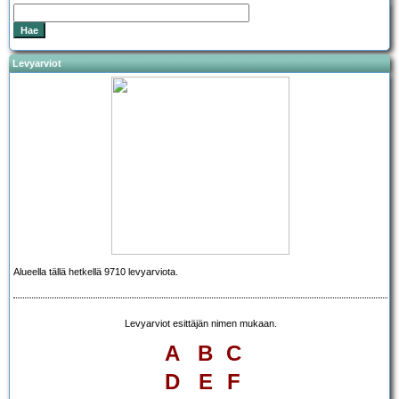
Levyarviot
Alueella tällä hetkellä 9710 levyarviota.
Levyarviot esittäjän nimen mukaan.
A
B
C
D
E
F