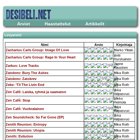
Arviot
Haastattelut
Artikkelit
Levyarviot
Nimi
Arvio
Kirjoittaja
Zacharius Carls Group: Image Of Love
Marko Ylitalo
Antti
Zacharius Carls Group: Rage In Your Heart
Hurskainen
Janne
Zarkus: Love Tracks
Kuusinen
Zatokrev: Bury The Ashes
Mika Roth
Zatokrev: Zatokrev
Mika Roth
Zeke: ‘Til The Livin End
Mika Roth
Ilkka
Zen Café: Laiska, tyhmä ja saamaton
Valpasvuo
Mikko
Zen Café: Stop
Heimola
Ilkka
Zen Café: Vuokralainen
Valpasvuo
Ilkka
Zen Soundcheck: So Far Gone (EP)
Valpasvuo
Zenith Reunion: Entropy
Mika Roth
Zenith Reunion: Utopia
Mika Roth
Zenith: Evilution
Mika Roth