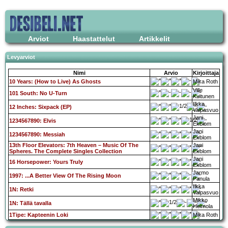
Arviot
Haastattelut
Artikkelit
Levyarviot
Nimi
Arvio
Kirjoittaja
10 Years: (How to Live) As Ghosts
Mika Roth
Ville
101 South: No U-Turn
Kuitunen
Ilkka
12 Inches: Sixpack (EP)
Valpasvuo
Jani
1234567890: Elvis
Ekblom
Jani
1234567890: Messiah
Ekblom
13th Floor Elevators: 7th Heaven – Music Of The
Jani
Spheres. The Complete Singles Collection
Ekblom
Jani
16 Horsepower: Yours Truly
Ekblom
Jarmo
1997: ...A Better View Of The Rising Moon
Panula
Ilkka
1N: Retki
Valpasvuo
Mikko
1N: Tällä tavalla
Heimola
1Tipe: Kapteenin Loki
Mika Roth