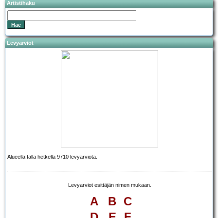
Artistihaku
Levyarviot
Alueella tällä hetkellä 9710 levyarviota.
Levyarviot esittäjän nimen mukaan.
A
B
C
D
E
F