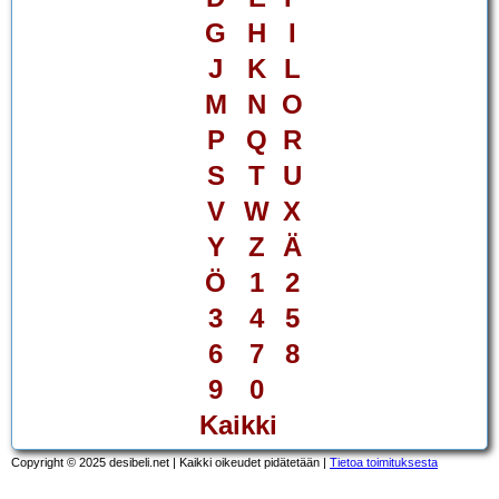
G
H
I
J
K
L
M
N
O
P
Q
R
S
T
U
V
W
X
Y
Z
Ä
Ö
1
2
3
4
5
6
7
8
9
0
Kaikki
Copyright © 2025 desibeli.net | Kaikki oikeudet pidätetään |
Tietoa toimituksesta