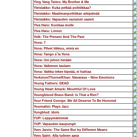
Ying Yang Twins: My Brother & Me
Yleislakko: Kuka pelkää politiikkaa?
Yleislakko: Maailmanpolitiikan arkipäivää
Yleislakko: Vapauden rautaiset raamit
Ylva Haru: Kuiskaa mulle
Ylva Haru: Linnut
Yolk: The Present And The Past
Yona: 7
Yona: Pilvet liikkuu, minä en
Yona: Tango a´la Yona
Yona: Uni johon herään
Yona: Vaikenen laulaen
Yona: Vaikka tekee kipeää, ei haittaa
Yorkston/Thorne/Khan: Navarasa – Nine Emotions
Young Fathers: DEAD
Young Heart Attack: Mouthful Of Love
Youngblood Brass Band: Is That a Riot?
Your Friend George: We All Deserve To Be Honored
Yournalist: Plays Jazz
Yungblud: Idols
YUP: Leppymättömät
YUP: Vapauden kaupungit
Yves Jarvis: The Same But by Different Means
Yves Saint: Alla tulinen aava