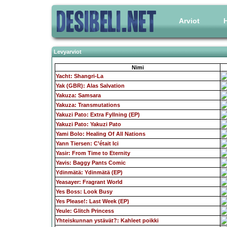
Arviot
H
Levyarviot
Nimi
Yacht: Shangri-La
Yak (GBR): Alas Salvation
Yakuza: Samsara
Yakuza: Transmutations
Yakuzi Pato: Extra Fyllning (EP)
Yakuzi Pato: Yakuzi Pato
Yami Bolo: Healing Of All Nations
Yann Tiersen: C’était Ici
Yasir: From Time to Eternity
Yavis: Baggy Pants Comic
Ydinmätä: Ydinmätä (EP)
Yeasayer: Fragrant World
Yes Boss: Look Busy
Yes Please!: Last Week (EP)
Yeule: Glitch Princess
Yhteiskunnan ystävät?: Kahleet poikki