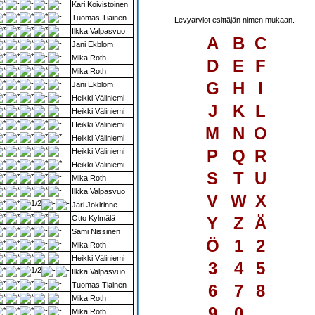
Kari Koivistoinen
Tuomas Tiainen
Levyarviot esittäjän nimen mukaan.
Ilkka Valpasvuo
A
B
C
Jani Ekblom
Mika Roth
D
E
F
Mika Roth
G
H
I
Jani Ekblom
Heikki Väliniemi
J
K
L
Heikki Väliniemi
Heikki Väliniemi
M
N
O
Heikki Väliniemi
P
Q
R
Heikki Väliniemi
Heikki Väliniemi
S
T
U
Mika Roth
Ilkka Valpasvuo
V
W
X
Jari Jokirinne
Otto Kylmälä
Y
Z
Ä
Sami Nissinen
Ö
1
2
Mika Roth
Heikki Väliniemi
3
4
5
Ilkka Valpasvuo
Tuomas Tiainen
6
7
8
Mika Roth
9
0
Mika Roth