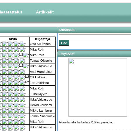
aastattelut
Artikkelit
Artistihaku
Arvio
Kirjoittaja
Otto Suuronen
Mika Roth
Levyarviot
Mika Roth
Tomas Ojapelto
Ilkka Valpasvuo
Antti Hurskainen
Olli Loikala
Jari Jokirinne
Mika Roth
Jussi Myyrä
Ilkka Valpasvuo
Heikki Väliniemi
Mikko Lamberg
Tommi Saarikoski
Mika Roth
Alueella tällä hetkellä 9710 levyarviota.
Ilkka Valpasvuo