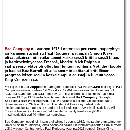
Bad Company
oli vuonna 1973 Lontoossa perustettu superyhtye,
jonka jäsenistä solisti Paul Rodgers ja rumpali Simon Kirke
olivat aikaisemmin vaikuttaneet keskeisessä brittiläisessä blues-
ja hardrockyhtyeessä Freessä, kitaristi Mick Ralphsin
varhaisempi yhtye oli ollut Ian Hunterin johtama Mott the Hoople
ja basisti Boz Burrell oli aikaisemmin soittanut brittiläisen
progressiivisen rockin keskeisimpiin edustajiin lukeutuvassa
King Crimsonissa.
Ensisijaisesti
Led Zeppelin
in manageriksi identifioituva
Peter Grant
hoiti myös Bad
Companyn asioita vuoteen 1982 saakka. 1970-luvun aikana Bad Company tuli
saavuttamaan huomattavaa menestystä. Yhtyeen kolme ensimmäistä albumia,
vuosien 1974 ja 1976 välillä ilmestyneet pitkäsoitot
Bad Company
,
Straight
Shooter
ja
Run with the Pack
nousivat viiden suosituimman joukkoon sekä
Britanniassa että Yhdysvalloissa. Useista Bad Companyn alkukauden
singlekappaleista muodostui standardeja classic rock -tyyppiselle radiokanaville.
Yhdysvalloissa Bad Companyn albumeita on myyty kaikkiaan yli 20 ja
maailmanlaajuisesti 40 miljoonaa kappaletta.
Bad Company lopetti toimintansa virallisesti vuonna 1982, mutta yhtye on tehnyt sen
jälkeen useita reunioneita, joista osaan on osallistunut muiden jäsenten lisäksi myös
välillä yhtyeen jättänyt solisti Paul Rodgers. Vuonna 2023 rumpali Simon Kirke