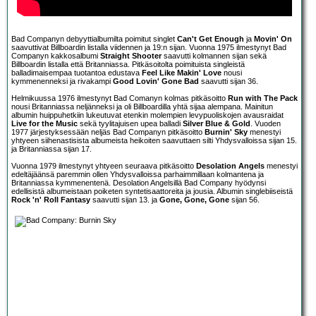
Bad Companyn debyyttialbumilta poimitut singlet
Can't Get Enough
ja
Movin' On
saavuttivat Billboardin listalla viidennen ja 19:n sijan. Vuonna 1975 ilmestynyt Bad
Companyn kakkosalbumi
Straight Shooter
saavutti kolmannen sijan sekä
Billboardin listalla että Britanniassa. Pitkäsoitolta poimituista singleistä
balladimaisempaa tuotantoa edustava
Feel Like Makin' Love
nousi
kymmenenneksi ja rivakampi
Good Lovin' Gone Bad
saavutti sijan 36.
Helmikuussa 1976 ilmestynyt Bad Comanyn kolmas pitkäsoitto
Run with The Pack
nousi Britanniassa neljänneksi ja oli Billboardilla yhtä sijaa alempana. Mainitun
albumin huippuhetkiin lukeutuvat etenkin molempien levypuoliskojen avausraidat
Live for the Music
sekä tyylitajuisen upea balladi
Silver Blue & Gold
. Vuoden
1977 järjestyksessään neljäs Bad Companyn pitkäsoitto
Burnin' Sky
menestyi
yhtyeen siihenastisista albumeista heikoiten saavuttaen silti Yhdysvalloissa sijan 15.
ja Britanniassa sijan 17.
Vuonna 1979 ilmestynyt yhtyeen seuraava pitkäsoitto
Desolation Angels
menestyi
edeltäjäänsä paremmin ollen Yhdysvalloissa parhaimmillaan kolmantena ja
Britanniassa kymmenentenä. Desolation Angelsillä Bad Company hyödynsi
edellisistä albumeistaan poiketen syntetisaattoreita ja jousia. Albumin singlebiiseistä
Rock 'n' Roll Fantasy
saavutti sijan 13. ja
Gone, Gone, Gone
sijan 56.