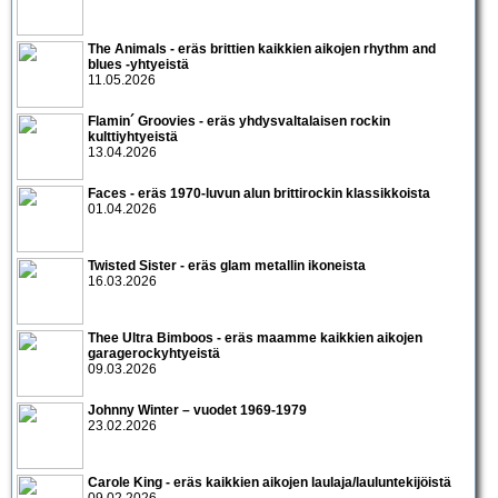
The Animals - eräs brittien kaikkien aikojen rhythm and
blues -yhtyeistä
11.05.2026
Flamin´ Groovies - eräs yhdysvaltalaisen rockin
kulttiyhtyeistä
13.04.2026
Faces - eräs 1970-luvun alun brittirockin klassikkoista
01.04.2026
Twisted Sister - eräs glam metallin ikoneista
16.03.2026
Thee Ultra Bimboos - eräs maamme kaikkien aikojen
garagerockyhtyeistä
09.03.2026
Johnny Winter – vuodet 1969-1979
23.02.2026
Carole King - eräs kaikkien aikojen laulaja/lauluntekijöistä
09.02.2026