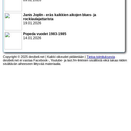
Janis Joplin - eräs kaikkien aikojen blues- ja
rocklaulajattarista
19.01.2026
Popeda vuodet 1983-1985
14.01.2026
Copyright © 2025 desibeli.net | Kaikki oikeudet pidätetään |
Tietoa toimituksesta
desibeli.net ei vastaa Facebook-, Youtube- ja last.fm-linkkien sisällöstä eikä takaa niiden
sisältävän aiheeseen liittyvää materiaalia.