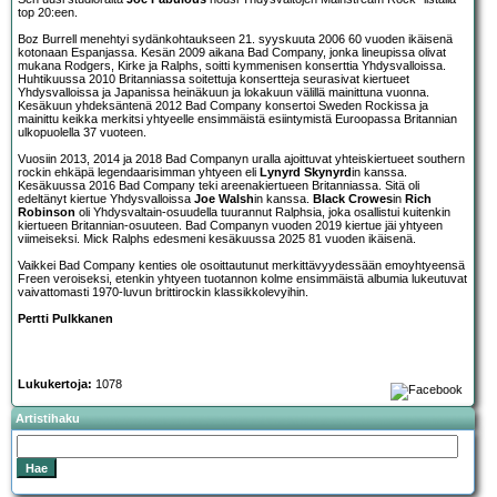
top 20:een.
Boz Burrell menehtyi sydänkohtaukseen 21. syyskuuta 2006 60 vuoden ikäisenä
kotonaan Espanjassa. Kesän 2009 aikana Bad Company, jonka lineupissa olivat
mukana Rodgers, Kirke ja Ralphs, soitti kymmenisen konserttia Yhdysvalloissa.
Huhtikuussa 2010 Britanniassa soitettuja konsertteja seurasivat kiertueet
Yhdysvalloissa ja Japanissa heinäkuun ja lokakuun välillä mainittuna vuonna.
Kesäkuun yhdeksäntenä 2012 Bad Company konsertoi Sweden Rockissa ja
mainittu keikka merkitsi yhtyeelle ensimmäistä esiintymistä Euroopassa Britannian
ulkopuolella 37 vuoteen.
Vuosiin 2013, 2014 ja 2018 Bad Companyn uralla ajoittuvat yhteiskiertueet southern
rockin ehkäpä legendaarisimman yhtyeen eli
Lynyrd Skynyrd
in kanssa.
Kesäkuussa 2016 Bad Company teki areenakiertueen Britanniassa. Sitä oli
edeltänyt kiertue Yhdysvalloissa
Joe Walsh
in kanssa.
Black Crowes
in
Rich
Robinson
oli Yhdysvaltain-osuudella tuurannut Ralphsia, joka osallistui kuitenkin
kiertueen Britannian-osuuteen. Bad Companyn vuoden 2019 kiertue jäi yhtyeen
viimeiseksi. Mick Ralphs edesmeni kesäkuussa 2025 81 vuoden ikäisenä.
Vaikkei Bad Company kenties ole osoittautunut merkittävyydessään emoyhtyeensä
Freen veroiseksi, etenkin yhtyeen tuotannon kolme ensimmäistä albumia lukeutuvat
vaivattomasti 1970-luvun brittirockin klassikkolevyihin.
Pertti Pulkkanen
Lukukertoja:
1078
Artistihaku