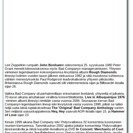
Led Zeppelinin rumpalin
John Bonham
in edesmentyä 25. syyskuuta 1980 Peter
Grant menetti kiinnostuksensa myös Bad Companyn manageroimiseen. Yhtyeen
viimeinen legendaarisen kokoonpanonsa levyttämä albumi
Rough Diamonds
ilmestyi kolmen vuoden tauon jälkeen elokuussa 1982 ja siitä muodostui suhteessa
vähiten menestyksekäs Paul Rodgersin leadvokalisoima yhtyeen pitkäsoitto.
Britanniassa Rough Diamonds saavutti silti viidennentoista sijan ja Billboardin listalla
sijan 26.
Vaikka Bad Company oli parhaimmillaan erinomainen livebändi, yhtyeeltä ei julkaistu
70-luvun aikana ainuttakaan virallista konserttitaltiointia.
Live in Albuquerque 1976
-niminen albumi ilmestyi nimittäin vasta vuonna 2006. Seuraavan kerran Bad
Companyn legendaarinen lineup teki levytyksiä vasta vuonna 1998, jolloin se taltioi
neljä uutta biisiä tuplakokoelmaa
The 'Original' Bad Company Anthology
varten.
Sen neljästä uutuuskappaleesta
Hey, Hey
saavutti AOR-listalla sijan 15. ja
Hammer
of Love
sijan 23.
Kesän 1999 aikana Bad Company teki Yhdysvalloissa 32 konsertista koostuneen
reunion-kiertueensa. Tammikuuhun 2002 ajoittui joitakin konsertteja Yhdysvaltojen
länsirannikolla ja niistä kasattiin livealbumi ja DVD
In Concert: Merchants of Cool
.
Sen uusi studioraita
Joe Fabulous
nousi Yhdysvaltojen Mainstream Rock -listalla