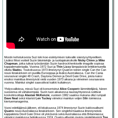
Mostin kehotuksesta Suzi teki koe-esiintymisen tulevalle säestysyhtyeelleen.
Lisäksi Most esitteli Suzin biisintekijä- ja tuottajakaksikolle
Nicky Chinn
ja
Mike
Chapman
, jotka tulivat työstämään Suzin hardrockhenkiselle imagolle sopivaa
kappalemateriaalia. Vuonna 1972 Suzi ja
Thin Lizzy
lämppäsivät brittikiertueella
ollutta
Slade
a. Toukokuussa 1973 ilmestynyt Quatron toinen single Can the Can
nousi listakärkeen eri puolilla Eurooppaa ja lisäksi Australiassa. Can the Cania
seurasivat singlet 48 Crash, Daytona Demon ja Devil Gate Drive, joista kaksi
ensiksi mainittua ilmestyivät vielä vuoden 1973 aikana ja viimeinen seuraavana
vuonna. Mainitut singlet saavuttivat kaikki kultalevyn.
Yhdysvalloissa, missä Suzi oli konsertoinut
Alice Cooper
in lämmittelijänä, hänen
suosionsa oli vähäisempää. Suzin tuon aikaisessa taustayhtyeessä soittivat
kosketinsoittaja
Alastair McKenzie
, vuoteen 1982 saakka mukana ollut rumpali
Dave Neal
sekä kitaristi
Len Tuckey
viimeksi mainitun veljen Billin toimiessa
kiertuemanagerina.
Vuosi edeltäjänsä jälkeen, eli lokakuussa 1974 ilmestynyt Suzin kakkosalbumi
Quatro
nousi Australiassa listakärkeen. Sen singleformaatissa ilmestyneistä
kappaleista Devil Gate Drive oli ykkösenä sekä Australiassa että Britanniassa;
viimeksi mainitussa helmikuussa 1974. Quatro-albumin muista singlebiiseistä
Too