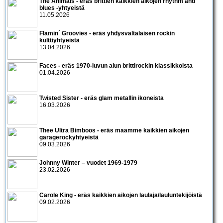
The Animals - eräs brittien kaikkien aikojen rhythm and
blues -yhtyeistä
11.05.2026
Flamin´ Groovies - eräs yhdysvaltalaisen rockin
kulttiyhtyeistä
13.04.2026
Faces - eräs 1970-luvun alun brittirockin klassikkoista
01.04.2026
Twisted Sister - eräs glam metallin ikoneista
16.03.2026
Thee Ultra Bimboos - eräs maamme kaikkien aikojen
garagerockyhtyeistä
09.03.2026
Johnny Winter – vuodet 1969-1979
23.02.2026
Carole King - eräs kaikkien aikojen laulaja/lauluntekijöistä
09.02.2026