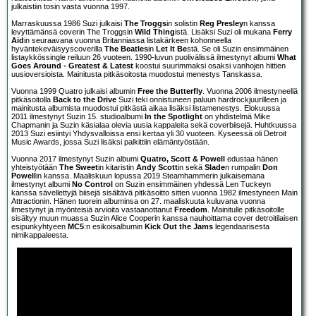
julkaistiin tosin vasta vuonna 1997.
Marraskuussa 1986 Suzi julkaisi
The Troggs
in solistin
Reg Presley
n kanssa
levyttämänsä coverin The Troggsin
Wild Thing
istä. Lisäksi Suzi oli mukana
Ferry
Aid
in seuraavana vuonna Britanniassa listakärkeen kohonneella
hyväntekeväisyyscoverilla
The Beatles
in
Let It Be
stä. Se oli Suzin ensimmäinen
listaykkössingle reiluun 26 vuoteen. 1990-luvun puolivälissä ilmestynyt albumi
What
Goes Around - Greatest & Latest
koostui suurimmaksi osaksi vanhojen hittien
uusioversioista. Mainitusta pitkäsoitosta muodostui menestys Tanskassa.
Vuonna 1999 Quatro julkaisi albumin
Free the Butterfly
. Vuonna 2006 ilmestyneellä
pitkäsoitolla
Back to the Drive
Suzi teki onnistuneen paluun hardrockjuurilleen ja
mainitusta albumista muodostui pitkästä aikaa lisäksi listamenestys. Elokuussa
2011 ilmestynyt Suzin 15. studioalbumi
In the Spotlight
on yhdistelmä Mike
Chapmanin ja Suzin käsialaa olevia uusia kappaleita sekä coverbiisejä. Huhtkuussa
2013 Suzi esiintyi Yhdysvalloissa ensi kertaa yli 30 vuoteen. Kyseessä oli Detroit
Music Awards, jossa Suzi lisäksi palkittiin elämäntyöstään.
Vuonna 2017 ilmestynyt Suzin albumi
Quatro, Scott & Powell
edustaa hänen
yhteistyötään
The Sweet
in kitaristin
Andy Scott
in sekä
Slade
n rumpalin
Don
Powell
in kanssa. Maaliskuun lopussa 2019 Steamhammerin julkaisemana
ilmestynyt albumi
No Control
on Suzin ensimmäinen yhdessä Len Tuckeyn
kanssa sävellettyjä biisejä sisältävä pitkäsoitto sitten vuonna 1982 ilmestyneen Main
Attractionin. Hänen tuorein albuminsa on 27. maaliskuuta kuluvana vuonna
ilmestynyt ja myönteisiä arvioita vastaanottanut
Freedom
. Mainitulle pitkäsoitolle
sisältyy muun muassa Suzin Alice Cooperin kanssa nauhoittama cover detroitilaisen
esipunkyhtyeen
MC5
:n esikoisalbumin
Kick Out the Jams
legendaarisesta
nimikappaleesta.