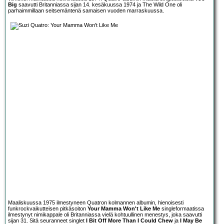
Big
saavutti Britanniassa sijan 14. kesäkuussa 1974 ja The Wild One oli
parhaimmillaan seitsemäntenä samaisen vuoden marraskuussa.
Maaliskuussa 1975 ilmestyneen Quatron kolmannen albumin, hienoisesti
funkrockvaikutteisen pitkäsoiton
Your Mamma Won't Like Me
singleformaatissa
ilmestynyt nimikappale oli Britanniassa vielä kohtuullinen menestys, joka saavutti
sijan 31. Sitä seuranneet singlet
I Bit Off More Than I Could Chew
ja
I May Be