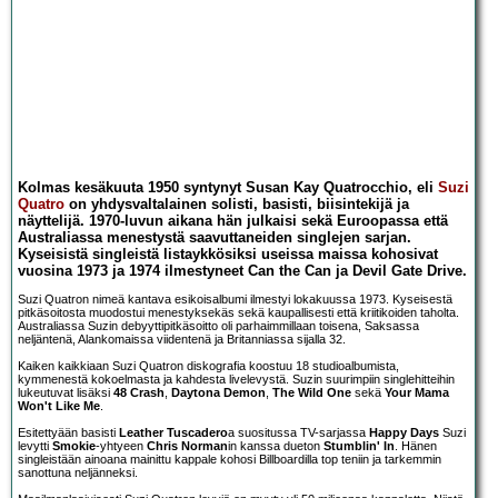
Kolmas kesäkuuta 1950 syntynyt Susan Kay Quatrocchio, eli
Suzi
Quatro
on yhdysvaltalainen solisti, basisti, biisintekijä ja
näyttelijä. 1970-luvun aikana hän julkaisi sekä Euroopassa että
Australiassa menestystä saavuttaneiden singlejen sarjan.
Kyseisistä singleistä listaykkösiksi useissa maissa kohosivat
vuosina 1973 ja 1974 ilmestyneet Can the Can ja Devil Gate Drive.
Suzi Quatron nimeä kantava esikoisalbumi ilmestyi lokakuussa 1973. Kyseisestä
pitkäsoitosta muodostui menestyksekäs sekä kaupallisesti että kriitikoiden taholta.
Australiassa Suzin debyyttipitkäsoitto oli parhaimmillaan toisena, Saksassa
neljäntenä, Alankomaissa viidentenä ja Britanniassa sijalla 32.
Kaiken kaikkiaan Suzi Quatron diskografia koostuu 18 studioalbumista,
kymmenestä kokoelmasta ja kahdesta livelevystä. Suzin suurimpiin singlehitteihin
lukeutuvat lisäksi
48 Crash
,
Daytona Demon
,
The Wild One
sekä
Your Mama
Won't Like Me
.
Esitettyään basisti
Leather Tuscadero
a suositussa TV-sarjassa
Happy Days
Suzi
levytti
Smokie
-yhtyeen
Chris Norman
in kanssa dueton
Stumblin' In
. Hänen
singleistään ainoana mainittu kappale kohosi Billboardilla top teniin ja tarkemmin
sanottuna neljänneksi.