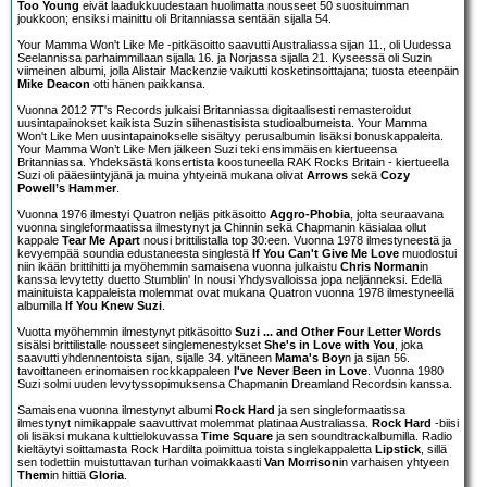
Too Young
eivät laadukkuudestaan huolimatta nousseet 50 suosituimman
joukkoon; ensiksi mainittu oli Britanniassa sentään sijalla 54.
Your Mamma Won't Like Me -pitkäsoitto saavutti Australiassa sijan 11., oli Uudessa
Seelannissa parhaimmillaan sijalla 16. ja Norjassa sijalla 21. Kyseessä oli Suzin
viimeinen albumi, jolla Alistair Mackenzie vaikutti kosketinsoittajana; tuosta eteenpäin
Mike Deacon
otti hänen paikkansa.
Vuonna 2012 7T's Records julkaisi Britanniassa digitaalisesti remasteroidut
uusintapainokset kaikista Suzin siihenastisista studioalbumeista. Your Mamma
Won't Like Men uusintapainokselle sisältyy perusalbumin lisäksi bonuskappaleita.
Your Mamma Won’t Like Men jälkeen Suzi teki ensimmäisen kiertueensa
Britanniassa. Yhdeksästä konsertista koostuneella RAK Rocks Britain - kiertueella
Suzi oli pääesiintyjänä ja muina yhtyeinä mukana olivat
Arrows
sekä
Cozy
Powell’s Hammer
.
Vuonna 1976 ilmestyi Quatron neljäs pitkäsoitto
Aggro-Phobia
, jolta seuraavana
vuonna singleformaatissa ilmestynyt ja Chinnin sekä Chapmanin käsialaa ollut
kappale
Tear Me Apart
nousi brittilistalla top 30:een. Vuonna 1978 ilmestyneestä ja
kevyempää soundia edustaneesta singlestä
If You Can't Give Me Love
muodostui
niin ikään brittihitti ja myöhemmin samaisena vuonna julkaistu
Chris Norman
in
kanssa levytetty duetto Stumblin' In nousi Yhdysvalloissa jopa neljänneksi. Edellä
mainituista kappaleista molemmat ovat mukana Quatron vuonna 1978 ilmestyneellä
albumilla
If You Knew Suzi
.
Vuotta myöhemmin ilmestynyt pitkäsoitto
Suzi ... and Other Four Letter Words
sisälsi brittilistalle nousseet singlemenestykset
She's in Love with You
, joka
saavutti yhdennentoista sijan, sijalle 34. yltäneen
Mama's Boy
n ja sijan 56.
tavoittaneen erinomaisen rockkappaleen
I've Never Been in Love
. Vuonna 1980
Suzi solmi uuden levytyssopimuksensa Chapmanin Dreamland Recordsin kanssa.
Samaisena vuonna ilmestynyt albumi
Rock Hard
ja sen singleformaatissa
ilmestynyt nimikappale saavuttivat molemmat platinaa Australiassa.
Rock Hard
-biisi
oli lisäksi mukana kulttielokuvassa
Time Square
ja sen soundtrackalbumilla. Radio
kieltäytyi soittamasta Rock Hardilta poimittua toista singlekappaletta
Lipstick
, sillä
sen todettiin muistuttavan turhan voimakkaasti
Van Morrison
in varhaisen yhtyeen
Them
in hittiä
Gloria
.