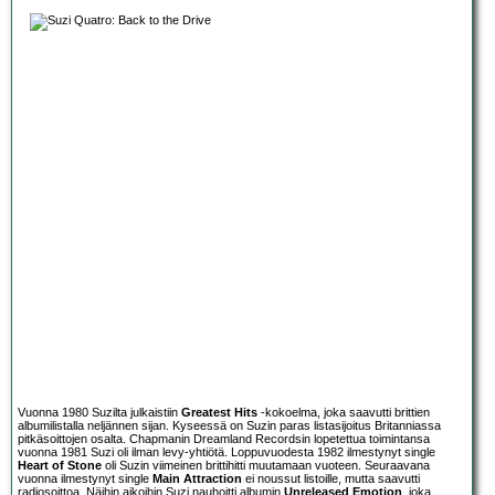
Vuonna 1980 Suzilta julkaistiin
Greatest Hits
-kokoelma, joka saavutti brittien
albumilistalla neljännen sijan. Kyseessä on Suzin paras listasijoitus Britanniassa
pitkäsoittojen osalta. Chapmanin Dreamland Recordsin lopetettua toimintansa
vuonna 1981 Suzi oli ilman levy-yhtiötä. Loppuvuodesta 1982 ilmestynyt single
Heart of Stone
oli Suzin viimeinen brittihitti muutamaan vuoteen. Seuraavana
vuonna ilmestynyt single
Main Attraction
ei noussut listoille, mutta saavutti
radiosoittoa. Näihin aikoihin Suzi nauhoitti albumin
Unreleased Emotion
, joka