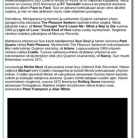
Maailmanlaajuisesti Suzi Quatron levyjä on myyty yli 50 miljoonaa kappaletta. Niistä
tuorein on vuonna 2023 ilmestynyt ja
KT Tunstall
in kanssa levytetyistä duetoista
koostuva albumi
Face to Face
. Suzi on jatkanut keikkailuaan aivan viime aikoihin
saakka, ja hän on ollut aktiivinen myös radio-ohjelmien juontajana.
Detroitissa, Michiganissa syntyneen ja varttuneen Quatron varhainen yhtye,
garagerockia edustanut
The Pleasure Seekers
nauhoitti kolme singleä. Niistä
julkaistiin kaksi, eli
Never Thought You'd Leave Me
/
What a Way to Die
vuonna
1966 ja
Light of Love
/
Good Kind of Hurt
kahta vuotta myöhemmin. Singleistä
viimeksi mainitun julkaisijana oli Mercury Records.
Mainitussa yhtyeessä Suzi käytti taiteilijanimeä
Suzi Soul
ja hänen siskonsa
Patti
Quatro
nimeä
Patti Pleasure
. Myöhemmin The Pleasure Seekersin kokoonpanoon
liittyi vielä kolmas Quatron siskoista, eli
Arlene
. Loppuvuodesta 1969 yhtyeen
nimeksi vaihtui
Cradle
. Tuossa vaiheessa Arlene oli jättänyt yhtyeen ja sen
kokoonpanon oli täydentänyt vielä yksi Quatron sisaruksista, eli
Nancy
. Suzi muutti
Britanniaan vuonna 1971.
Levytuottaja
Mickie Most
oli perustanut oman levy-yhtiönsä Rak Recordsin. Hänen
veljensä
Michael
toimi Cradlen managerina ja kehotti Mickiä tsekkaamaan yhtyeen
keikan. Cradlen jäsenistä Mickie oli vakuuttunut ainoastaan Suzista hänen basistin,
solistin ja esiintyjän taitojensa ansiosta. Quatro kehitti taitojaan vuoden ajan. Hänen
ensimmäinen singlensä, vuonna 1972 ilmestynyt
Rolling Stone
menestyi
ainoastaan Portugalissa. Mainitun singlen levytykseen ottivat lisäksi osaa
esimerkiksi
Peter Frampton
ja
Alan White
.