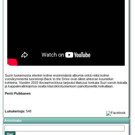
Suzin tuotannosta etenkin kolme ensimmäistä albumia sekä reilut kolme
vuosikymmentä tuoreempi Back to the Drive ovat olleet ahkeran kuuntelun
kohteina. Vuoden 2015 Ilovaarirockissa tarjoutui tilaisuus tsekata Suzi varsin tiukalla
ja kappalevalintojensa osalta klassikkotuotantoon painottuneella keikallaan.
Pertti Pulkkanen
Lukukertoja:
548
Artistihaku