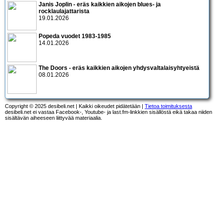
Janis Joplin - eräs kaikkien aikojen blues- ja
rocklaulajattarista
19.01.2026
Popeda vuodet 1983-1985
14.01.2026
The Doors - eräs kaikkien aikojen yhdysvaltalaisyhtyeistä
08.01.2026
Copyright © 2025 desibeli.net | Kaikki oikeudet pidätetään |
Tietoa toimituksesta
desibeli.net ei vastaa Facebook-, Youtube- ja last.fm-linkkien sisällöstä eikä takaa niiden
sisältävän aiheeseen liittyvää materiaalia.