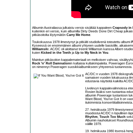
Albumin Australiassa julkaistu versio sisältää kappaleen
Crapsody in 
kuitenkin eri versio, kuin albumilla Dirty Deeds Done Dirt Cheap julkai
pitkäsoitolta löytymätön
Carry Me Home
.
Toukokuussa 1978 ilmestynyt ja pitkälti studiolivenä toteutettu albumi
Kyseessä on ensimmäinen albumi yhtyeen uudelle basistille, aikaise
Williams
ille. AC/DC oli aloittanut treenit Williamsin kanssa Albert-studi
kuten
Kicked in the Teeth
ja
Up to My Neck in You
.
Mainitun pitkäsoiton kappalemateriaali on melkoisen vahvaa; sisälty
Rock ’n' Roll Damnation
in kaltaisia kultakimpaleita. Poweragen Eur
on nimennyt Poweragen suosikkialbumikseen yhtyeensä tuotannosta.
AC/DC:n vuoden 1978 diskografiaa
samaisen vuoden lokakuussa ilm
edustavia näytteitä kaikilta AC/D
Livelevyn kappalevalinnoissa ete
Rosien lisäksi sen tuotantoa edu
albumin Powerage tuotantoon luk
Want Blood, You've Got It on vas
tiukimmista konserttitaltioinneista.
27. heinäkuuta 1979 ilmestynees
muodostui AC/DC:n lopullinen läpi
Rhythm
,
Touch Too Much
sekä 
Albumin nauhoitukset Roundhouse 
välille 1979.
19. helmikuuta 1980 itsensä hengi