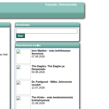
Kirjaudu
Rekisteröidy
|
Artistihaku
Klassikoissa my�s
Iron Maiden - eräs brittiheavyn
ikoneista
07.08.2026
The Eagles: The Eagles ja
Desperado
03.08.2026
Dr. Feelgood - Wilko Johnsonin
vuodet
12.07.2026
The Kinks - eräs keskeisimmistä
brittiyhtyeistä
21.06.2026