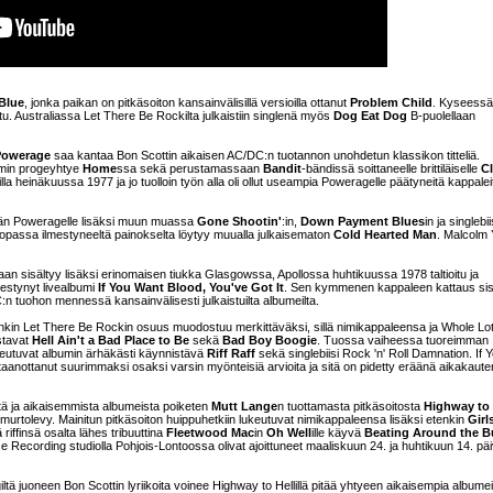
Blue
, jonka paikan on pitkäsoiton kansainvälisillä versioilla ottanut
Problem Child
. Kyseessä
stu. Australiassa Let There Be Rockilta julkaistiin singlenä myös
Dog Eat Dog
B-puolellaan
Powerage
saa kantaa Bon Scottin aikaisen AC/DC:n tuotannon unohdetun klassikon titteliä.
mmin progeyhtye
Home
ssa sekä perustamassaan
Bandit
-bändissä soittaneelle brittiläiselle
Cl
oilla heinäkuussa 1977 ja jo tuolloin työn alla oli ollut useampia Poweragelle päätyneitä kappalei
yhän Poweragelle lisäksi muun muassa
Gone Shootin'
:in,
Down Payment Blues
in ja singlebii
oopassa ilmestyneeltä painokselta löytyy muualla julkaisematon
Cold Hearted Man
. Malcolm
n sisältyy lisäksi erinomaisen tiukka Glasgowssa, Apollossa huhtikuussa 1978 taltioitu ja
estynyt livealbumi
If You Want Blood, You've Got It
. Sen kymmenen kappaleen kattaus sis
C:n tuohon mennessä kansainvälisesti julkaistuilta albumeilta.
nkin Let There Be Rockin osuus muodostuu merkittäväksi, sillä nimikappaleensa ja Whole Lo
stavat
Hell Ain't a Bad Place to Be
sekä
Bad Boy Boogie
. Tuossa vaiheessa tuoreimman
eutuvat albumin ärhäkästi käynnistävä
Riff Raff
sekä singlebiisi Rock 'n' Roll Damnation. If 
taanottanut suurimmaksi osaksi varsin myönteisiä arvioita ja sitä on pidetty eräänä aikakaut
tä ja aikaisemmista albumeista poiketen
Mutt Lange
n tuottamasta pitkäsoitosta
Highway to 
murtolevy. Mainitun pitkäsoiton huippuhetkiin lukeutuvat nimikappaleensa lisäksi etenkin
Girl
riffinsä osalta lähes tribuuttina
Fleetwood Mac
in
Oh Well
ille käyvä
Beating Around the 
Recording studiolla Pohjois-Lontoossa olivat ajoittuneet maaliskuun 24. ja huhtikuun 14. pä
ltä juoneen Bon Scottin lyriikoita voinee Highway to Hellillä pitää yhtyeen aikaisempia albumei