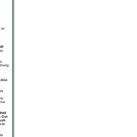
 on
iff
ta,
si
 Young
ältää
tta
You
ensa
Hell
s Got
Bush
.
ivän
ta