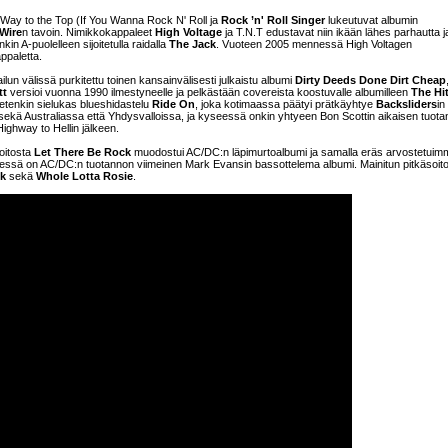
 Way to the Top (If You Wanna Rock N' Roll ja
Rock ’n' Roll Singer
lukeutuvat albumin
 Wire
n tavoin. Nimikkokappaleet
High Voltage
ja T.N.T edustavat niin ikään lähes parhautta j
in A-puolelleen sijoitetulla raidalla
The Jack
. Vuoteen 2005 mennessä High Voltagen
ppaletta.
n välissä purkitettu toinen kansainvälisesti julkaistu albumi
Dirty Deeds Done Dirt Cheap
tt
versioi vuonna 1990 ilmestyneelle ja pelkästään covereista koostuvalle albumilleen
The Hit
 etenkin sielukas blueshidastelu
Ride On
, joka kotimaassa päätyi prätkäyhtye
Backsliders
in
 sekä Australiassa että Yhdysvalloissa, ja kyseessä onkin yhtyeen Bon Scottin aikaisen tuot
ighway to Hellin jälkeen.
oitosta
Let There Be Rock
muodostui AC/DC:n läpimurtoalbumi ja samalla eräs arvostetuim
seessä on AC/DC:n tuotannon viimeinen Mark Evansin bassottelema albumi. Mainitun pitkäsoit
ck
sekä
Whole Lotta Rosie
.