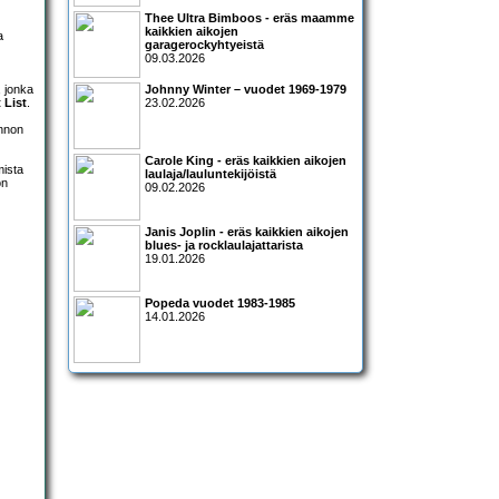
Thee Ultra Bimboos - eräs maamme
kaikkien aikojen
a
garagerockyhtyeistä
09.03.2026
, jonka
Johnny Winter – vuodet 1969-1979
 List
.
23.02.2026
annon
Carole King - eräs kaikkien aikojen
mista
laulaja/lauluntekijöistä
on
09.02.2026
Janis Joplin - eräs kaikkien aikojen
blues- ja rocklaulajattarista
19.01.2026
Popeda vuodet 1983-1985
14.01.2026