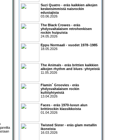
Suzi Quatro - eräs kaikkien aikojen
keskeisimmistä naisrockin
edustajista
03.06.2026
The Black Crowes - eräs
yhdysvaltalaisen retrohenkisen
rockin huipuista
24.05.2026
Eppu Normaali - vuodet 1978–1985
18.05.2026
The Animals - eräs brittien kaikkien
aikojen rhythm and blues -yhtyeistä
11.05.2026
Flamin´ Groovies - eräs
yhdysvaltalaisen rockin
kulttiyhtyeistä
13.04.2026
Faces - eräs 1970-luvun alun
brittirockin klassikkoista
01.04.2026
n
Twisted Sister - eräs glam metallin
areilta
ikoneista
oastaan
16.03.2026