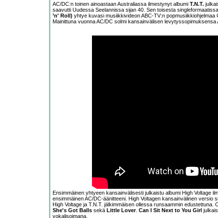
AC/DC:n toinen ainoastaan Australiassa ilmestynyt albumi
T.N.T.
julkai
saavutti Uudessa Seelannissa sijan 40. Sen toisesta singleformaatissa
’n' Roll)
yhtye kuvasi musiikkivideon ABC-TV:n popmusiikkiohjelmaa
Mainittuna vuonna AC/DC solmi kansainvälisen levytyssopimuksensa A
Ensimmäinen yhtyeen kansainvälisesti julkaistu albumi High Voltage i
ensimmäinen AC/DC-äänitteeni. High Voltagen kansainvälinen versio sisä
High Voltage ja T.N.T. jälkimmäisen ollessa runsaammin edustettuna. Or
She's Got Balls
sekä
Little Lover
.
Can I Sit Next to You Girl
julkai
vokalisoimana.