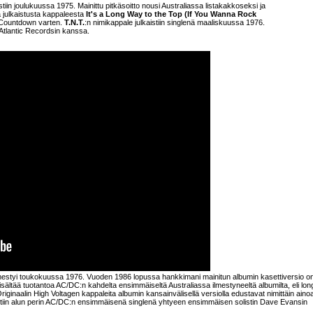
stiin joulukuussa 1975. Mainittu pitkäsoitto nousi Australiassa listakakkoseksi ja
 julkaistusta kappaleesta
It's a Long Way to the Top (If You Wanna Rock
 Countdown varten.
T.N.T.
:n nimikappale julkaistiin singlenä maaliskuussa 1976.
tlantic Recordsin kanssa.
lmestyi toukokuussa 1976. Vuoden 1986 lopussa hankkimani mainitun albumin kasettiversio o
ltää tuotantoa AC/DC:n kahdelta ensimmäiseltä Australiassa ilmestyneeltä albumilta, eli long
iginaalin High Voltagen kappaleita albumin kansainvälisellä versiolla edustavat nimittäin ain
stiin alun perin AC/DC:n ensimmäisenä singlenä yhtyeen ensimmäisen solistin Dave Evansin