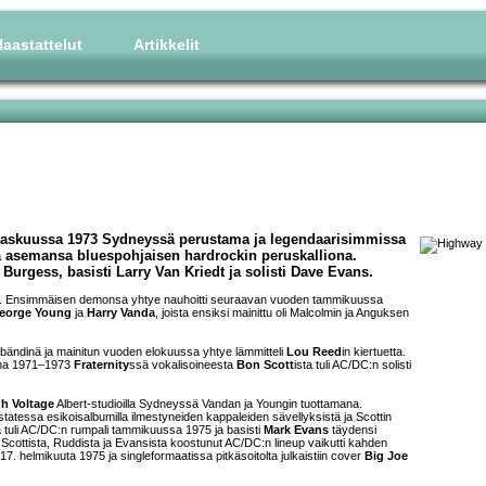
aastattelut
Artikkelit
rraskuussa 1973 Sydneyssä perustama ja legendaarisimmissa
ä asemansa bluespohjaisen hardrockin peruskalliona.
Burgess, basisti Larry Van Kriedt ja solisti Dave Evans.
73. Ensimmäisen demonsa yhtye nauhoitti seuraavan vuoden tammikuussa
eorge Young
ja
Harry Vanda
, joista ensiksi mainittu oli Malcolmin ja Anguksen
bändinä ja mainitun vuoden elokuussa yhtye lämmitteli
Lou Reed
in kiertuetta.
ina 1971–1973
Fraternity
ssä vokalisoineesta
Bon Scott
ista tuli AC/DC:n solisti
h Voltage
Albert-studioilla Sydneyssä Vandan ja Youngin tuottamana.
tessa esikoisalbumilla ilmestyneiden kappaleiden sävellyksistä ja Scottin
a tuli AC/DC:n rumpali tammikuussa 1975 ja basisti
Mark Evans
täydensi
Scottista, Ruddista ja Evansista koostunut AC/DC:n lineup vaikutti kahden
7. helmikuuta 1975 ja singleformaatissa pitkäsoitolta julkaistiin cover
Big Joe