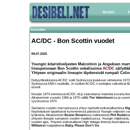
Arviot
H
Klassikko
AC/DC - Bon Scottin vuodet
09.07.2025
Youngin kitaristiveljesten Malcolmin ja Anguksen ma
lineupeissaan Bon Scottin vokalisoima
AC/DC
säilyttä
Yhtyeen originaalin lineupin täydensivät rumpali Colin 
Debyyttikeikkansa AC/DC soitti Sydneyssä joulukuun viimeisenä 19
Sydneyssä EMI:n studioilla. Jo tuolloin AC/DC:n tuottajina vaikuttivat
G
isoveli.
Kesään 1974 mennessä AC/DC oli jo saavuttanut mainetta kovana live
Aikaisemmin vuosien 1966 ja 1970 välillä
The Valentines
issa ja vuos
syyskuussa 1974.
Samaisen vuoden marraskuussa yhtye nauhoitti esikoisalbuminsa
Hig
Nauhoitukset tapahtuivat kymmenessä päivässä Youngin veljesten vasta
lyriikoista. Aikaisemmin
Buster Brown
issa soittaneesta
Phil Rudd
ist
yhtyeen lineupin samaisen vuoden maaliskuussa. Youngin veljeksistä, 
vuoden ajan. Yhtyeen esikoisalbumi High Voltage ilmestyi Australiassa 1
Williams
in kappaleesta
Baby, Please Don't Go
.