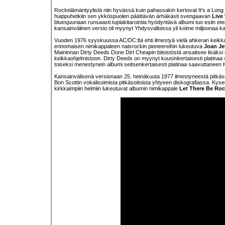
Rockelämäntyylistä niin hyvässä kuin pahassakin kertovat It's a Long
huippuhetkiin sen ykköspuolen päättävän ärhäkästi svengaavan
Live
bluesjuuriaan runsaasti tuplakitarointia hyödyntävä albumi tuo esiin etenk
kansainvälinen versio oli myynyt Yhdysvalloissa yli kolme miljoonaa ka
Vuoden 1976 syyskuussa AC/DC:ltä ehti ilmestyä vielä ahkeran keikkailu
erinomaisen nimikappaleen naisrockin pioneereihin lukeutuva
Joan Je
Maininnan Dirty Deeds Done Dirt Cheapin biisistöstä ansaitsee lisäksi
keikkaohjelmistoon. Dirty Deeds on myynyt kuusinkertaisesti platinaa
toiseksi menestynein albumi seitsenkertaisesti platinaa saavuttaneen H
Kansainvälisenä versionaan 25. heinäkuuta 1977 ilmestyneestä pitkäs
Bon Scottin vokalisoimista pitkäsoitoista yhtyeen diskografiassa. Ky
kirkkaimpiin helmiin lukeutuvat albumin nimikappale
Let There Be Ro