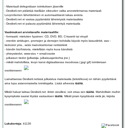
- Materiaali delegoidaan toimituksen jäsenille
- Desibeli.net pidättää itsellään oikeuden valita arvostelemansa materiaali.
Levyn/demon lähettäminen ei automaattisesti takaa arviota.
- Desibeli.net ei vastaa pyytämättä lähetetystä materiaalista
- Desibeli.net ei palauta pyytämättä lähetettyä materiaalia
Vaatimukset arvioitavalle materiaalille:
- formaatti: mieluiten fyysinen: CD, DVD, BD, C-kasetti tai vinyyli
- etenkin sinkkujen, promojen ja demojen kohdalla käyvät myös latauslinkit, wav -
tiedostot yms., sekä mainoksettomat nettistriimit
- bändin bio/historia, mielellään myös kuva bändistä
- yhteystiedot, www-sivu + email-osoite
- julkaisun tiedot (julkaisija, julkaisuajankohta jne.)
- mikäli mahdollista, levyn kansi digitaalisessa muodossa (.jpg/.gif) toimitetaan
osoitteeseen
Lainattaessa Desibeli.netissä julkaistua materiaalia (teksti/kuva) on tähän pyydettävä
aina lupa asianomaiselta toimittajalta. Lisää aiheesta
täältä
.
Mikäli haluat laittaa Desibeli.net -linkin sivuillesi, voit ottaa sen
täältä
. Mahdollisiin muihin
kysymyksiisi saatat löytää vastauksen
täältä
. Mikäli jotain kysyttävää vielä jäi, kirjoita
osoitteeseen
Lukukertoja:
41130