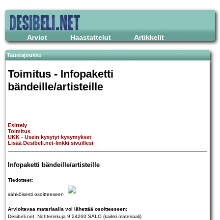
Arviot
Haastattelut
Artikkelit
Taustajoukko
Toimitus - Infopaketti
bändeille/artisteille
Esittely
Toimitus
UKK - Usein kysytyt kysymykset
Lisää Desibeli.net-linkki sivuillesi
Infopaketti bändeille/artisteille
Tiedotteet:
sähköisesti osoitteeseen
Arvioitavaa materiaalia voi lähettää osoitteeseen:
Desibeli.net, Nohterinkuja 9 24260 SALO (kaikki materiaali)