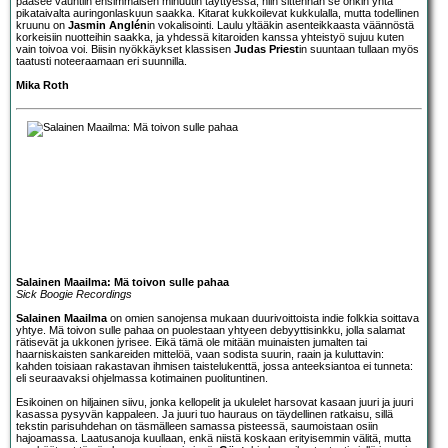
pääsee vauhtiin ensimmäisen minuutin täyttyessä, niin sittenhän se onkin yhtä
pikataivalta auringonlaskuun saakka. Kitarat kukkoilevat kukkulalla, mutta todellinen
kruunu on
Jasmin Anglén
in vokalisointi. Laulu yltääkin asenteikkaasta väännöstä
korkeisiin nuotteihin saakka, ja yhdessä kitaroiden kanssa yhteistyö sujuu kuten
vain toivoa voi. Biisin nyökkäykset klassisen
Judas Priest
in suuntaan tullaan myös
taatusti noteeraamaan eri suunnilla.
Mika Roth
Salainen Maailma: Mä toivon sulle pahaa
Sick Boogie Recordings
Salainen Maailma
on omien sanojensa mukaan duurivoittoista indie folkkia soittava
yhtye. Mä toivon sulle pahaa on puolestaan yhtyeen debyyttisinkku, jolla salamat
rätisevät ja ukkonen jyrisee. Eikä tämä ole mitään muinaisten jumalten tai
haarniskaisten sankareiden mittelöä, vaan sodista suurin, raain ja kuluttavin:
kahden toisiaan rakastavan ihmisen taistelukenttä, jossa anteeksiantoa ei tunneta:
eli seuraavaksi ohjelmassa kotimainen puolituntinen.
Esikoinen on hiljainen siivu, jonka kellopelit ja ukulelet harsovat kasaan juuri ja juuri
kasassa pysyvän kappaleen. Ja juuri tuo hauraus on täydellinen ratkaisu, sillä
tekstin parisuhdehan on täsmälleen samassa pisteessä, saumoistaan osiin
hajoamassa. Laatusanoja kuullaan, enkä niistä koskaan erityisemmin välitä, mutta