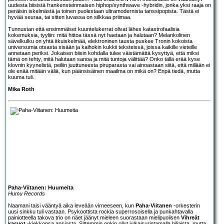
uudesta biisistä frankensteinmaisen hiphop/synthwave -hybridin, jonka yksi raaja on
peräisin iskelmästä ja toinen puolestaan ultramodernista tanssipopista. Tästä ei
hyvää seuraa, tai sitten luvassa on silkkaa priimaa.
Tunnustan että ensimmäiset kuuntelukerrat olivat lähes katastrofaalisia
kokemuksia, tyyliin: mitä hittoa tässä nyt haetaan ja halutaan? Melankolinen
sävelkulku on yhtä itkuiskelmää, elektroninen tausta puskee Tronin kokoista
universumia otsasta sisään ja kaihokin kukkii teksteissä, joissa kaikille vieteille
annetaan periksi. Jokaisen biisin kohdalla tulee väistämättä kysyttyä, että miksi
tämä on tehty, mitä halutaan sanoa ja mitä tuntoja välittää? Onko tällä erää kyse
klovnin kyynelistä, peiliin juuttuneesta piruparasta vai ainoastaan siitä, että millään ei
ole enää mitään väliä, kun päänsisäinen maailma on mikä on? Enpä tiedä, mutta
kuuma tuli.
Mika Roth
Paha-Viitanen: Huumeita
Humu Records
Naamani taisi vääntyä aika leveään virneeseen, kun
Paha-Viitanen
-orkesterin
uusi sinkku tuli vastaan. Psykoottista rockia superrosoisella ja punkahtavalla
painiotteella takova trio on näet jäänyt mieleen suorastaan mielipuolisen
Vihreät
kasvot
-kiekkonsa ansiosta. Sittemmin onkin ollut julkaisurintamalla hiljaista, mutta