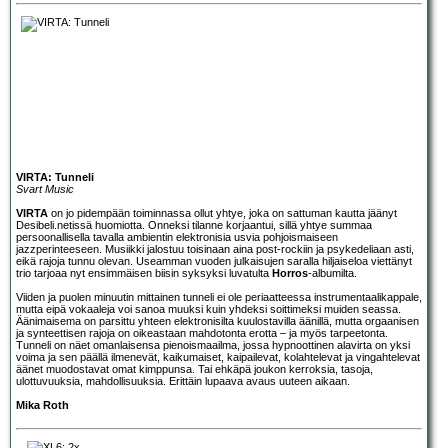
VIRTA: Tunneli
Svart Music
VIRTA
on jo pidempään toiminnassa ollut yhtye, joka on sattuman kautta jäänyt
Desibeli.netissä huomiotta. Onneksi tilanne korjaantui, sillä yhtye summaa
persoonallisella tavalla ambientin elektronisia usvia pohjoismaiseen
jazzperinteeseen. Musiikki jalostuu toisinaan aina post-rockiin ja psykedeliaan asti,
eikä rajoja tunnu olevan. Useamman vuoden julkaisujen saralla hiljaiseloa viettänyt
trio tarjoaa nyt ensimmäisen biisin syksyksi luvatulta
Horros
-albumilta.
Viiden ja puolen minuutin mittainen tunneli ei ole periaatteessa instrumentaalikappale,
mutta eipä vokaaleja voi sanoa muuksi kuin yhdeksi soittimeksi muiden seassa.
Äänimaisema on parsittu yhteen elektronisilta kuulostavilla äänillä, mutta orgaanisen
ja synteettisen rajoja on oikeastaan mahdotonta erotta – ja myös tarpeetonta.
Tunneli on näet omanlaisensa pienoismaailma, jossa hypnoottinen alavirta on yksi
voima ja sen päällä ilmenevät, kaikumaiset, kaipailevat, kolahtelevat ja vingahtelevat
äänet muodostavat omat kimppunsa. Tai ehkäpä joukon kerroksia, tasoja,
ulottuvuuksia, mahdollisuuksia. Erittäin lupaava avaus uuteen aikaan.
Mika Roth