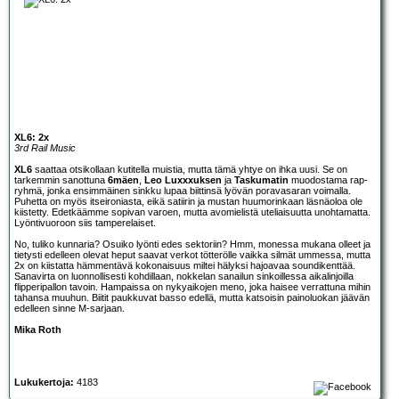
XL6: 2x
3rd Rail Music
XL6
saattaa otsikollaan kutitella muistia, mutta tämä yhtye on ihka uusi. Se on
tarkemmin sanottuna
6mäen
,
Leo Luxxxuksen
ja
Taskumatin
muodostama rap-
ryhmä, jonka ensimmäinen sinkku lupaa biittinsä lyövän poravasaran voimalla.
Puhetta on myös itseironiasta, eikä satiirin ja mustan huumorinkaan läsnäoloa ole
kiistetty. Edetkäämme sopivan varoen, mutta avomielistä uteliaisuutta unohtamatta.
Lyöntivuoroon siis tamperelaiset.
No, tuliko kunnaria? Osuiko lyönti edes sektoriin? Hmm, monessa mukana olleet ja
tietysti edelleen olevat heput saavat verkot tötterölle vaikka silmät ummessa, mutta
2x on kiistatta hämmentävä kokonaisuus miltei hälyksi hajoavaa soundikenttää.
Sanavirta on luonnollisesti kohdillaan, nokkelan sanailun sinkoillessa aikalinjoilla
flipperipallon tavoin. Hampaissa on nykyaikojen meno, joka haisee verrattuna mihin
tahansa muuhun. Biitit paukkuvat basso edellä, mutta katsoisin painoluokan jäävän
edelleen sinne M-sarjaan.
Mika Roth
Lukukertoja:
4183