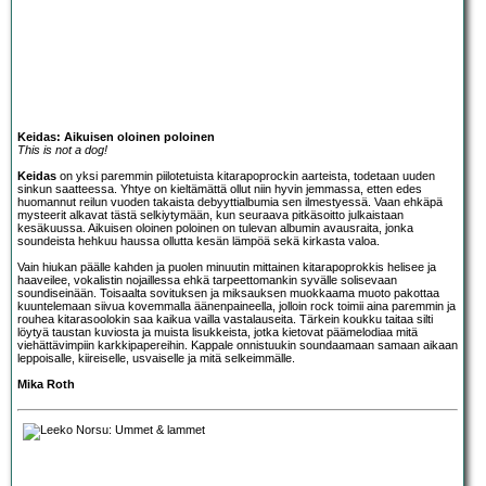
Keidas: Aikuisen oloinen poloinen
This is not a dog!
Keidas
on yksi paremmin piilotetuista kitarapoprockin aarteista, todetaan uuden
sinkun saatteessa. Yhtye on kieltämättä ollut niin hyvin jemmassa, etten edes
huomannut reilun vuoden takaista debyyttialbumia sen ilmestyessä. Vaan ehkäpä
mysteerit alkavat tästä selkiytymään, kun seuraava pitkäsoitto julkaistaan
kesäkuussa. Aikuisen oloinen poloinen on tulevan albumin avausraita, jonka
soundeista hehkuu haussa ollutta kesän lämpöä sekä kirkasta valoa.
Vain hiukan päälle kahden ja puolen minuutin mittainen kitarapoprokkis helisee ja
haaveilee, vokalistin nojaillessa ehkä tarpeettomankin syvälle solisevaan
soundiseinään. Toisaalta sovituksen ja miksauksen muokkaama muoto pakottaa
kuuntelemaan siivua kovemmalla äänenpaineella, jolloin rock toimii aina paremmin ja
rouhea kitarasoolokin saa kaikua vailla vastalauseita. Tärkein koukku taitaa silti
löytyä taustan kuviosta ja muista lisukkeista, jotka kietovat päämelodiaa mitä
viehättävimpiin karkkipapereihin. Kappale onnistuukin soundaamaan samaan aikaan
leppoisalle, kiireiselle, usvaiselle ja mitä selkeimmälle.
Mika Roth