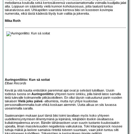
melodiansa koukulla sekä kertosäkeensä vastustamattomalla voimalla kuulijalta jalat
alta. Loppuun on säästetty vielä kunnon kohotusosuus, jotta taatusti tuntuu
takaraivossa asti. Uhkapelien vaaroista kertova biisi on koosteen kovimpia
numeroita, eikä tästä kädestä löydy kuin valttia ja jokereita.
Mika Roth
Auringonliitto: Kun sä soitat
Elbae Records
Kevät ja sitä kautta entistäkin paremmat ajat ovat jo selvästi tuloillaan. Uusin
todistus tuosta on
Auringonliitto
-yhtyeen tuore sinkku, jolla bändi latoo samalla
tietä tulevalle kolmannelle pitkäsoitolleen. En ollut täysin vakuuttunut parin vuoden
takaisen
Vielä joku päivä
-albumista, mutta nyt yhtye kuulostaa
persoonallisemmalta kuin ehkä koskaan aiemmin. Uutta alkua on siis luvassa
useammalla saralla.
Saatesanojen mukaan juuri tämä biisi toimi tavallaan myös koko yhtyeen
uudelleensyntymisen ilmentymänä ja kipinänä, tekijöiden itsekin oivaltaessa
kultakimpaleensa arvon. Bändin tähänastisen uran suurin tuotanto kuulostaakin
upealta, ilman massiivisuuden negatiivisia vaikutuksia. Toki kitarapoprock nousee
tuttuja mäkiä ja laskee samaisia rinteitä toiseen suuntaan, vaan jokin tuntuu silti
loksahtaneen kohdilleen. Säkeistöjen ja kertosäkeen jännite pelittää