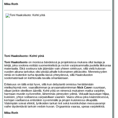
Mika Roth
Toni Haaksiluoto: Kohti yötä
Toni Haaksiluoto
on monissa bändeissä ja projekteissa mukana ollut laulaja ja
tekijä, joka soolona esittää suomenkielistä ja rockin varjoisammalla puolella liikkuvaa
materiaalia. Eikä sooloura tule jäämään vain yhteen sinkkuun, sillä vielä kuluvan
vuoden aikana tarkoitus olisi pistää pihalle kokonainen pitkäsoitto. Menneisyyden
nimiä on kuitenkin turha tiputella tässä yhteydessä, sillä Haaksiluodon
soolomateriaali on kiehtovalla tavalla omanlaistaan.
Erilaisuus on tällä erää hyve, sillä kun debytantti onnistuu herättämään
mielleyhtymiä mm. vaarallisimman ja arvaamattomimman
Nick Cave
n suuntaan,
ollaan jonkin oleellisen äärellä. Kohti yötä on nimensä mukainen matka varjoihin,
harmaan mustiin syövereihin, lähemmäs pimeyden ydintä. Vokaalit lausutaan hiljaa,
kuiskien, yhtye soittaessa varpaisillaan vaanien. Vaara uhkuu joka käännöksessä,
kertojan vaeltaessa entistäkin syvemmälle ja pirujen kuiskiessa olkapäillä.
Väärinpäin soivat efektit, lyriikoiden tarkat rivit sekä keskikohdan messuavampi
vaihe täydentävät tarkoin vedoin kuvan. Orgaanista vaaraa, upeaa varjoleikkiä.
Mika Roth