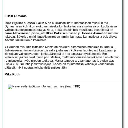
LOSKA: Mania
Isoja kirjaimia suosiva
LOSKA
on oululainen instrumentaalisen musiikin trio.
Dynaamisen kolmikon elokuvamaiseksikin laskettavassa soitossa on kuultavissa
vaikutteita pohjoismaisesta jazzista, sekä ainakin folk musiikista. Keskiössä on
Jami Alaverrosen
piano, jota
Ilkka Pokkisen
basso ja
Joonas Alaräihä
n rummut
tukevat. Sävellys on kirjattu Alaverrosen nimiin, kun taas kumpuileva ja polveileva
sovitus kuuluu koko kolmikolle.
Yli kuuden minuutin mittainen Mania on sinkuksi aikamoinen möhkäle musiikkia.
Julkaisu-uran toinen biisi on toisaalta jouhevasti kulkeva, luontevasti kaistojaan ja
kiskojaan vaihteleva teos, jonka ääressä ei koe ainakaan tylsiä hetkiä. Em.
viittaukset jazziin ovat hyvin perusteltuja, mutta modernissa keitoksessa on etenkin
rytmipuolella myös progen tuoksua. Mania tempoo arvaamattomasti, etsien alati
uusia kulkusuuntia ja virtauslinjoja. Kaaos on muutamissa kohdin jo kädenmitan
päässä, mikä nostaa tehoja vielä entisestään.
Mika Roth