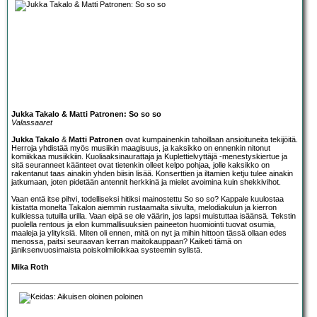
Jukka Takalo & Matti Patronen: So so so
Valassaaret
Jukka Takalo
&
Matti Patronen
ovat kumpainenkin tahoillaan ansioituneita tekijöitä.
Herroja yhdistää myös musiikin maagisuus, ja kaksikko on ennenkin nitonut
komiikkaa musiikkiin. Kuoliaaksinaurattaja ja Kuplettielvyttäjä -menestyskiertue ja
sitä seuranneet käänteet ovat tietenkin olleet kelpo pohjaa, jolle kaksikko on
rakentanut taas ainakin yhden biisin lisää. Konserttien ja iltamien ketju tulee ainakin
jatkumaan, joten pidetään antennit herkkinä ja mielet avoimina kuin shekkivihot.
Vaan entä itse pihvi, todelliseksi hitiksi mainostettu So so so? Kappale kuulostaa
kiistatta monelta Takalon aiemmin rustaamalta siivulta, melodiakulun ja kierron
kulkiessa tutuilla urilla. Vaan eipä se ole väärin, jos lapsi muistuttaa isäänsä. Tekstin
puolella rentous ja elon kummallisuuksien paineeton huomiointi tuovat osumia,
maaleja ja ylityksiä. Miten oli ennen, mitä on nyt ja mihin hittoon tässä ollaan edes
menossa, paitsi seuraavan kerran maitokauppaan? Kaiketi tämä on
jäniksenvuosimaista poiskolmiloikkaa systeemin sylistä.
Mika Roth