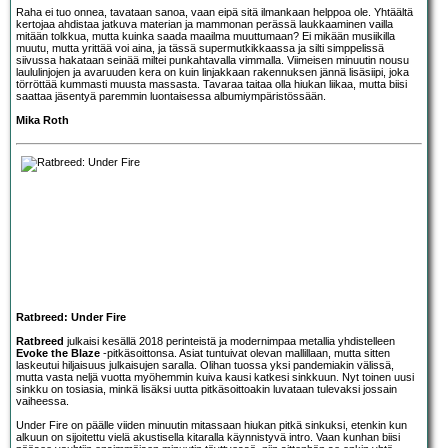
Raha ei tuo onnea, tavataan sanoa, vaan eipä sitä ilmankaan helppoa ole. Yhtäältä
kertojaa ahdistaa jatkuva materian ja mammonan perässä laukkaaminen vailla
mitään tolkkua, mutta kuinka saada maailma muuttumaan? Ei mikään musiikilla
muutu, mutta yrittää voi aina, ja tässä supermutkikkaassa ja silti simppelissä
siivussa hakataan seinää miltei punkahtavalla vimmalla. Viimeisen minuutin nousu
laululinjojen ja avaruuden kera on kuin linjakkaan rakennuksen jännä lisäsiipi, joka
törröttää kummasti muusta massasta. Tavaraa taitaa olla hiukan liikaa, mutta biisi
saattaa jäsentyä paremmin luontaisessa albumiympäristössään.
Mika Roth
Ratbreed: Under Fire
Ratbreed
julkaisi kesällä 2018 perinteistä ja modernimpaa metallia yhdistelleen
Evoke the Blaze
-pitkäsoittonsa. Asiat tuntuivat olevan mallillaan, mutta sitten
laskeutui hiljaisuus julkaisujen saralla. Olihan tuossa yksi pandemiakin välissä,
mutta vasta neljä vuotta myöhemmin kuiva kausi katkesi sinkkuun. Nyt toinen uusi
sinkku on tosiasia, minkä lisäksi uutta pitkäsoittoakin luvataan tulevaksi jossain
vaiheessa.
Under Fire on päälle viiden minuutin mitassaan hiukan pitkä sinkuksi, etenkin kun
alkuun on sijoitettu vielä akustisella kitaralla käynnistyvä intro. Vaan kunhan biisi