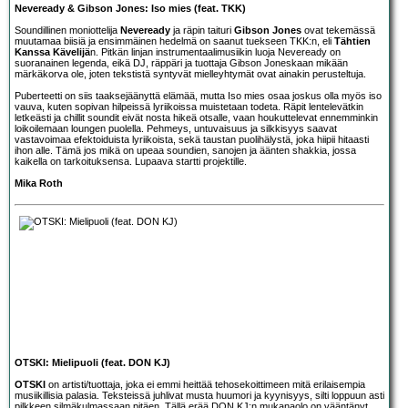
Neveready & Gibson Jones: Iso mies (feat. TKK)
Soundillinen moniottelija
Neveready
ja räpin taituri
Gibson Jones
ovat tekemässä
muutamaa biisiä ja ensimmäinen hedelmä on saanut tuekseen TKK:n, eli
Tähtien
Kanssa Kävelijä
n. Pitkän linjan instrumentaalimusiikin luoja Neveready on
suoranainen legenda, eikä DJ, räppäri ja tuottaja Gibson Joneskaan mikään
märkäkorva ole, joten tekstistä syntyvät mielleyhtymät ovat ainakin perusteltuja.
Puberteetti on siis taaksejäänyttä elämää, mutta Iso mies osaa joskus olla myös iso
vauva, kuten sopivan hilpeissä lyriikoissa muistetaan todeta. Räpit lentelevätkin
letkeästi ja chillit soundit eivät nosta hikeä otsalle, vaan houkuttelevat ennemminkin
loikoilemaan loungen puolella. Pehmeys, untuvaisuus ja silkkisyys saavat
vastavoimaa efektoiduista lyriikoista, sekä taustan puolihälystä, joka hiipii hitaasti
ihon alle. Tämä jos mikä on upeaa soundien, sanojen ja äänten shakkia, jossa
kaikella on tarkoituksensa. Lupaava startti projektille.
Mika Roth
OTSKI: Mielipuoli (feat. DON KJ)
OTSKI
on artisti/tuottaja, joka ei emmi heittää tehosekoittimeen mitä erilaisempia
musiikillisia palasia. Teksteissä juhlivat musta huumori ja kyynisyys, silti loppuun asti
pilkkeen silmäkulmassaan pitäen. Tällä erää DON KJ:n mukanaolo on vääntänyt