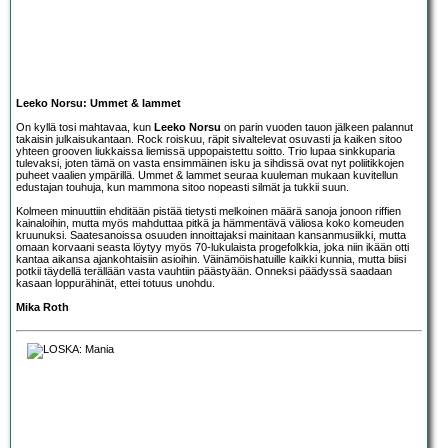
Leeko Norsu: Ummet & lammet
On kyllä tosi mahtavaa, kun
Leeko Norsu
on parin vuoden tauon jälkeen palannut
takaisin julkaisukantaan. Rock roiskuu, räpit sivaltelevat osuvasti ja kaiken sitoo
yhteen grooven liukkaissa liemissä uppopaistettu soitto. Trio lupaa sinkkuparia
tulevaksi, joten tämä on vasta ensimmäinen isku ja sihdissä ovat nyt poliitikkojen
puheet vaalien ympärillä. Ummet & lammet seuraa kuuleman mukaan kuvitellun
edustajan touhuja, kun mammona sitoo nopeasti silmät ja tukkii suun.
Kolmeen minuuttiin ehditään pistää tietysti melkoinen määrä sanoja jonoon riffien
kainaloihin, mutta myös mahduttaa pitkä ja hämmentävä väliosa koko komeuden
kruunuksi. Saatesanoissa osuuden innoittajaksi mainitaan kansanmusiikki, mutta
omaan korvaani seasta löytyy myös 70-lukulaista progefolkkia, joka niin ikään otti
kantaa aikansa ajankohtaisiin asioihin. Väinämöishatuille kaikki kunnia, mutta biisi
potkii täydellä terällään vasta vauhtiin päästyään. Onneksi päädyssä saadaan
kasaan loppurähinät, ettei totuus unohdu.
Mika Roth