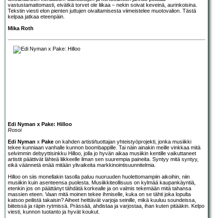
vastustamattomasti, eivätkä torvet ole liikaa – nekin soivat keveinä, aurinkoisina.
Tekstin viesti elon pienten juttujen oivaltamisesta viimeistelee muotovalion. Tästä
kelpaa jatkaa eteenpäin.
Mika Roth
Edi Nyman x Pake: Hilloo
Rosoi
Edi Nyman
x
Pake
on kahden artisti/tuottajan yhteistyöprojekti, jonka musiikki
tekee kunniaan vanhalle kunnon boombappille. Tai näin ainakin meille vinkkaa mitä
selvimmin debyyttisinkku Hilloo, jolla jo hyvän aikaa musiikin kentille vaikuttaneet
artistit päättivät lähteä liikkeelle ilman sen suurempia paineita. Syntyy mitä syntyy,
eikä väännetä enää mitään ylivaikeita markkinointisuunnitelmia.
Hilloo on siis monellakin tasolla paluu nuoruuden huolettomampiin aikoihin, niin
musiikin kuin asenteensa puolesta. Musiikkiteollisuus on kylmää kaupankäyntiä,
etenkin jos on päättänyt tähdätä korkealle ja on valmis tekemään mitä tahansa
massien eteen. Vaan mitä moinen tekee ihmiselle, kuka on se tähti joka lopulta
katsoo peilistä takaisin? Aiheet heittävät varjoja seinille, mikä kuuluu soundeissa,
biiteissä ja räpin rytmissä. Prässää, ahdistaa ja varjostaa, ihan kuten pitääkin. Kelpo
viesti, kunnon tuotanto ja hyvät koukut.