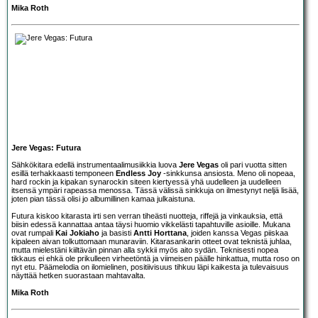
Mika Roth
Jere Vegas: Futura
Sähkökitara edellä instrumentaalimusiikkia luova
Jere Vegas
oli pari vuotta sitten
esillä terhakkaasti temponeen
Endless Joy
-sinkkunsa ansiosta. Meno oli nopeaa,
hard rockin ja kipakan synarockin siteen kiertyessä yhä uudelleen ja uudelleen
itsensä ympäri rapeassa menossa. Tässä välissä sinkkuja on ilmestynyt neljä lisää,
joten pian tässä olisi jo albumillinen kamaa julkaistuna.
Futura kiskoo kitarasta irti sen verran tiheästi nuotteja, riffejä ja vinkauksia, että
biisin edessä kannattaa antaa täysi huomio vikkelästi tapahtuville asioille. Mukana
ovat rumpali
Kai Jokiaho
ja basisti
Antti Horttana
, joiden kanssa Vegas piiskaa
kipaleen aivan tolkuttomaan munaraviin. Kitarasankarin otteet ovat teknistä juhlaa,
mutta mielestäni kiiltävän pinnan alla sykkii myös aito sydän. Teknisesti nopea
tikkaus ei ehkä ole prikulleen virheetöntä ja viimeisen päälle hinkattua, mutta roso on
nyt etu. Päämelodia on ilomielinen, positiivisuus tihkuu läpi kaikesta ja tulevaisuus
näyttää hetken suorastaan mahtavalta.
Mika Roth