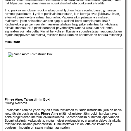
nyt hiljaisuus räjäytetään tuusan nuuskaksi kolholla punketirokettirollilla.
Trio piiskaa romuluisen rockin alkuvoimat työhön, kitara rouhii, basso jyrisee ja
rummut paukkuvat. Lyriikat puolittain huudetaan, kun kertoja tivaa jälkikasvultaan,
ettei nyt vaan käytetä mitään huumehia. Paperossikin palaa jo ja viinakset
maistuvat, joten noinkohan avuton ajopuu ajelehtii kohti isompia putouksia?
Kauhistelua ja pirujen seinille maalailua tehdään häijy pilke vähintäänkin yhdessä
silmäkulmassa, eikä pieni teerenpeli psychobillyn kanssa ainakaan heikennä
signaalien voimallisuutta. Pinnat herkullisen likaisista soundeista ja mauttomuuksien
rajoilla hoippuvista teksteistä, tällainen toilailu kun on äärimmäisen herkkä taiteenlaji.
Mika Roth
Pimee Aine: Taivastiimin Boxi
Rolling Records
Eri ainesten rohkea yhdistely on tuttua toimintaan musiikin historiasta, jolla on usein
luotu täysin uusia asioita.
Pimee Aine
pitää nollapisteenään rockin ja rokahtavan
sekä progehtavan metallin leikkauskohtaa. Saatesanoissa puhutaan jopa vanhan
Suomi-iskelmän vaikutteista, mutta moiset pitoisuudet ovat ainakin debyyttisinkulla
mitattavissa lähinnä prosenteissa. Tunnustettava silti on, että alle kolmeen ja
puoleen minuuttiin on saatu mahtumaan paljon.