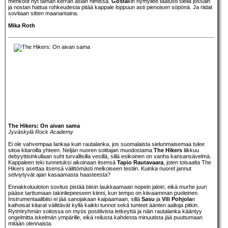
menkööt nyt tämän kerran asian nimissä.
Gösta
kin hymyilee taatusti siellä jossain
ja nostan hattua rohkeudesta pitää kappale loppuun asti pienoisen söpönä. Ja riidat
sovitaan sitten maanantaina.
Mika Roth
The Hikers: On aivan sama
Jyväskylä Rock Academy
Ei ole vahvempaa lankaa kuin rautalanka, jos suomalaista sielunmaisemaa tulee
sitoa kitaroilla yhteen. Neljän nuoren soittajan muodostama
The Hikers
liikkuu
debyyttisinkullaan suht turvallisilla vesillä, sillä esikoinen on vanha kansansävelmä.
Kappaleen teki tunnetuksi aikoinaan itsensä
Tapio Rautavaara
, joten toisaalta The
Hikers asettaa itsensä välittömästi melkoiseen testiin. Kuinka nuoret jannut
selviytyvät ajan kasaamasta haasteesta?
Ennakkoluuloton sovitus pistää biisin laukkaamaan nopein jaloin, eikä murhe juuri
pääse tarttumaan takinliepeeseen kiinni, kun tempo on kiivaamman puoleinen.
Instrumentaalibiisi ei jää sanojakaan kaipaamaan, sillä
Sasu
ja
Vili Pohjola
n
kaihoisat kitarat välittävät kyllä kaikki tunnot sekä tunteet äänten aaltoja pitkin.
Rytmiryhmän soitossa on myös positiivista letkeyttä ja näin rautalanka kääntyy
ongelmitta iskelmän ympärille, eikä reilusta kahdesta minuutista jää puuttumaan
mitään olennaista.