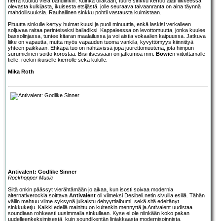
herra kuuluu vielä bändiinkin. Kuinka ollakaan, tuore sinkku kertoo alati liikkeessä
olevasta kulkijasta, ikuisesta etsijästä, jolle seuraava taivaanranta on aina täynnä
mahdollisuuksia. Rauhallinen sinkku pohtii vastausta kulmistaan.
Pituutta sinkulle kertyy huimat kuusi ja puoli minuuttia, enkä laskisi verkalleen
soljuvaa raitaa perinteiseksi balladiksi. Kappaleessa on levottomuutta, jonka kuulee
bassolinjassa, tuntee kitaran maalailussa ja voi aistia vokaalien kaipuussa. Jatkuva
liike on vapautta, mutta myös vapauden tuoma vankila, kyvyttömyys kiinnittyä
yhteen paikkaan. Ehkäpä tuo on nähtävissä jopa juurettomuutena, jota himpun
surumielinen soitto korostaa. Biisi itsessään on jatkumoa mm.
Bowie
n viitoittamalle
tielle, rockin ikuiselle kierrolle sekä kululle.
Mika Roth
Antivalent: Godlike Sinner
Rockhopper Music
Siitä onkin päässyt vierähtämään jo aikaa, kun isosti soivaa modernia
alternativerockia soittava
Antivalent
oli viimeksi Desibeli.netin sivuilla esillä. Tähän
väliin mahtuu viime syksynä julkaistu debyyttialbumi, sekä sitä edeltänyt
sinkkuketju. Kaikki edellä mainittu on kuitenkin mennyttä ja Antivalent uudistaa
soundiaan rohkeasti uusimmalla sinkullaan. Kyse ei ole niinkään koko pakan
uudelleenkeksimisestä, kuin soundikentän linjakkaasta modernisoinnista.