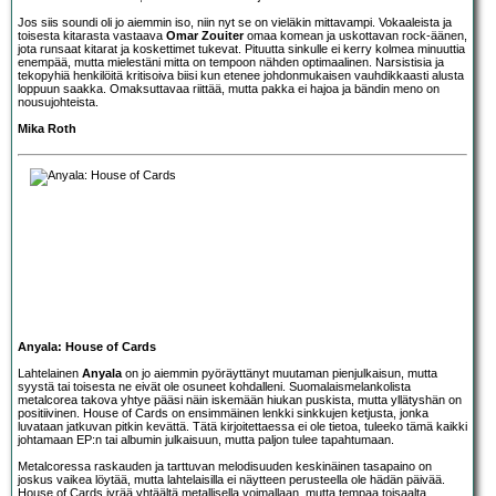
Jos siis soundi oli jo aiemmin iso, niin nyt se on vieläkin mittavampi. Vokaaleista ja
toisesta kitarasta vastaava
Omar Zouiter
omaa komean ja uskottavan rock-äänen,
jota runsaat kitarat ja koskettimet tukevat. Pituutta sinkulle ei kerry kolmea minuuttia
enempää, mutta mielestäni mitta on tempoon nähden optimaalinen. Narsistisia ja
tekopyhiä henkilöitä kritisoiva biisi kun etenee johdonmukaisen vauhdikkaasti alusta
loppuun saakka. Omaksuttavaa riittää, mutta pakka ei hajoa ja bändin meno on
nousujohteista.
Mika Roth
Anyala: House of Cards
Lahtelainen
Anyala
on jo aiemmin pyöräyttänyt muutaman pienjulkaisun, mutta
syystä tai toisesta ne eivät ole osuneet kohdalleni. Suomalaismelankolista
metalcorea takova yhtye pääsi näin iskemään hiukan puskista, mutta yllätyshän on
positiivinen. House of Cards on ensimmäinen lenkki sinkkujen ketjusta, jonka
luvataan jatkuvan pitkin kevättä. Tätä kirjoitettaessa ei ole tietoa, tuleeko tämä kaikki
johtamaan EP:n tai albumin julkaisuun, mutta paljon tulee tapahtumaan.
Metalcoressa raskauden ja tarttuvan melodisuuden keskinäinen tasapaino on
joskus vaikea löytää, mutta lahtelaisilla ei näytteen perusteella ole hädän päivää.
House of Cards jyrää yhtäältä metallisella voimallaan, mutta tempaa toisaalta