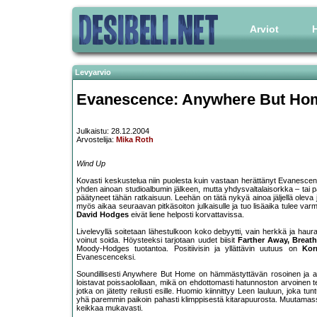
Arviot
H
Levyarvio
Evanescence: Anywhere But Ho
Julkaistu: 28.12.2004
Arvostelija:
Mika Roth
Wind Up
Kovasti keskustelua niin puolesta kuin vastaan herättänyt Evanescence
yhden ainoan studioalbumin jälkeen, mutta yhdysvaltalaisorkka – tai 
päätyneet tähän ratkaisuun. Leehän on tätä nykyä ainoa jäljellä oleva
myös aikaa seuraavan pitkäsoiton julkaisulle ja tuo lisäaika tulee varm
David Hodges
eivät liene helposti korvattavissa.
Livelevyllä soitetaan lähestulkoon koko debyytti, vain herkkä ja hau
voinut soida. Höysteeksi tarjotaan uudet biisit
Farther Away, Breat
Moody-Hodges tuotantoa. Positiivisin ja yllättävin uutuus on
Kor
Evanescenceksi.
Soundillisesti Anywhere But Home on hämmästyttävän rosoinen ja alku
loistavat poissaolollaan, mikä on ehdottomasti hatunnoston arvoinen te
jotka on jätetty reilusti esille. Huomio kiinnittyy Leen lauluun, joka 
yhä paremmin paikoin pahasti klimppisestä kitarapuurosta. Muutamassa r
keikkaa mukavasti.