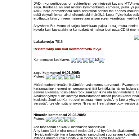
DVD:n konserttiosuus on suhteellisen perinteisesti kuvattu MTV-tyypp
sarja. Käytössä on ollut ainakin kymmenkunta kameraa, joista yli p
kaikki neljä promovideota sekä odotetusti behind-the-scenes osuuden j
sekä tietysti hieman alkoholivetoistakin häröilyä. Lopun ”yks-kaks pai
irroittautua kiltin yhtyeen maineestaan ja sen eteen vilautetaan vaikka ko
Anywhere But Home ei tarjoa kovinkaan paljoa uutta, mutta onnistu
kuvalla kuin kuvattakin, ja kun paketti ei maksa juuri uutta CD:tä enem
Lukukertoja:
7818
Rekisteröidy niin voit kommentoida levyä
Kommenttien keskiarvo:
zagu kommentoi 04.01.2005:
Pisteet:
Mitäpä tuohon hirveästi lisäämään, asiantunteva arvostelu. Evanescene
karismaattinen, energinen persoona ei jätä kylmäksi ja hänen laulunsa 
äänensä kanssa, tosin eihän rock saakaan ikinä olla liian täydellistä
Ainakaan yhtye ei ole lähtenyt harrastamaan mitään päällekkäisdubbau
kuuloisia. Juuri tuo Korn-coveri osoittaa miten hyvin Amy Lee ja yhtye 
versiota". Itse olen pitänyt myös Nirvanan Heart shape box- versiosta j
Nimetön kommentoi 21.02.2005:
Pisteet:
Joo tuossahan se kaikki olennainen sanottiinkin.
Amy Leen ääni ei ollut omasti mielestäni yhtä hyvä kuin aikaisemmin.
Hyvä bändi kuitenkin ja kappaleiden sanotukset suorastaan koskettiva
Mitäpäs muuta turhia tuhista kuin todeta se sama taas kerran;