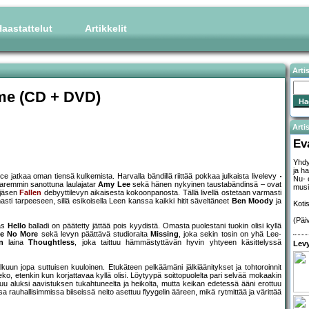
aastattelut
Artikkelit
Arti
me (CD + DVD)
Artis
Ev
Yhdy
ja h
 jatkaa oman tiensä kulkemista. Harvalla bändillä riittää pokkaa julkaista livelevy
Nu- 
paremmin sanottuna laulajatar
Amy Lee
sekä hänen nykyinen taustabändinsä – ovat
musii
 jäsen
Fallen
debyyttilevyn aikaisesta kokoonpanosta. Tällä livellä ostetaan varmasti
asti tarpeeseen, sillä esikoisella Leen kanssa kaikki hitit säveltäneet
Ben Moody
ja
Koti
(Päi
ras
Hello
balladi on päätetty jättää pois kyydistä. Omasta puolestani tuokin olisi kyllä
he No More
sekä levyn päättävä studioraita
Missing
, joka sekin tosin on yhä Lee-
n
laina
Thoughtless
, joka taittuu hämmästyttävän hyvin yhtyeen käsittelyssä
Levy
un jopa suttuisen kuuloinen. Etukäteen pelkäämäni jälkiäänitykset ja tohtoroinnit
ko, etenkin kun korjattavaa kyllä olisi. Löytyypä soittopuolelta pari selvää mokaakin
tuntuu aluksi aavistuksen tukahtuneelta ja heikolta, mutta keikan edetessä ääni erottuu
auhallisimmissa biiseissä neito asettuu flyygelin ääreen, mikä rytmittää ja värittää