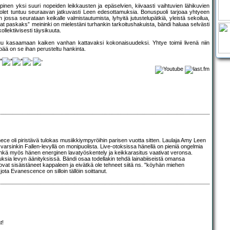
inen yksi suuri nopeiden leikkausten ja epäselvien, kiivaasti vaihtuvien lähikuvien
uolet tuntuu seuraavan jatkuvasti Leen edesottamuksia. Bonuspuoli tarjoaa yhtyeen
ossa seurataan keikalle valmistautumista, lyhyitä jutustelupätkiä, yleistä sekoilua,
kat paskaks” meininki on mielestäni turhankin tarkoitushakuista, bändi haluaa selvästi
llektiivisesti täysikuuta.
u kasaamaan kaiken vanhan kattavaksi kokonaisuudeksi. Yhtye toimii livenä niin
pää on se ihan perusteltu hankinta.
ce oli piristävä tulokas musiikkiympyröihin parisen vuotta sitten. Laulaja Amy Leen
varsinkin Fallen-levyllä on monipuolista. Live-otoksissa hänellä on pieniä ongelmia
. Ehkä myös hänen energinen lavatyöskentely ja keikkarasitus vaativat veronsa.
ksia levyn äänityksissä. Bändi osaa todellakin tehdä lainabiiseistä omansa
ovat sisäistäneet kappaleen ja eivätkä ole tehneet siitä ns. "köyhän miehen
ota Evanescence on silloin tällöin soittanut.
t!