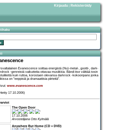
Kirjaudu
Rekisteröidy
|
stihaku
ti
anescence
svaltalainen Evanescence soittaa energistä (Nu)-metal-, gootti-, dark-
ardrock -genreistä vaikutteita ottavaa musiikkia. Bändi itse välttää tosin
etuliitettä kuin ruttoa, korostaen olevansa darkrock -kokoonpano jonka
kissa on ”eeppisiä ja dramaattisia piirteitä”.
sivut:
www.evanescence.com
vitetty 17.10.2006)
arviot
The Open Door
17.10.2006
Arvostelijana Otto Kylmälä
Anywhere But Home (CD + DVD)