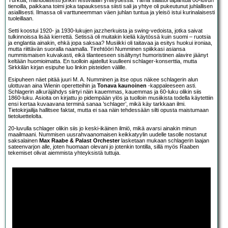
Turkua, mahdollisesti jonkin festivaalin yhteydessä. Tämä saattoi tapahtua 00-luvun
tienoilla, paikkana toimi joka tapauksessa siisti sali ja yhtye oli pukeutunut juhlallisen
asiallisesti. Ilmassa oli varttuneemman väen juhlan tuntua ja yleisö istui kurinalaisesti
tuoleillaan.
Setti koostui 1920- ja 1930-lukujen jazzherkuista ja swing-vedoista, jotka saivat
tulkinnoissa lisää kierrettä. Setissä oli muitakin kieliä käytössä kuin suomi – ruotsia
ja englantia ainakin, ehkä jopa saksaa? Musiikki oli taitavaa ja esitys huokui ironiaa,
mutta riittävän suoralla naamalla. Tirehtööri Numminen spiikkasi asiansa
nummismaisen kuivakasti, eikä tilanteeseen sisältynyt humoristinen alavire jäänyt
keltään huomioimatta. En tuolloin ajatellut kuulleeni schlager-konserttia, mutta
Sirkkilän kirjan esipuhe luo linkin pisteiden välille.
Esipuheen näet pitää juuri M. A. Numminen ja itse opus näkee schlagerin alun
ulottuvan aina Wienin operetteihin ja
Tonava kaunoinen
-kappaleeseen asti.
Schlagerin alkuräjähdys siirtyi näin kauemmas, kauemmas ja 60-luku olikin siis
1860-luku. Asioita on kirjattu jo pidempään ylös ja tuolloin musiikista todella käytettiin
ensi kertaa kuvaavana terminä sanaa ’schlager’, mikä käy tarkkaan ilmi.
Tietokirjailija hallitsee faktat, mutta ei saa näin tehdessään silti opusta maistumaan
tietoluettelolta.
20-luvulla schlager olikin siis jo keski-ikäinen ilmiö, mikä avarsi ainakin minun
maailmaani. Nummisen uusrahvaanomaisen keikkatyylin uudelle tasolle nostanut
saksalainen
Max Raabe & Palast Orchester
lasketaan mukaan schlagerin laajan
sateenvarjon alle, joten huomaan olevani jo jotenkin tontilla, sillä myös Raaben
tekemiset olivat aiemmista yhteyksistä tuttuja.