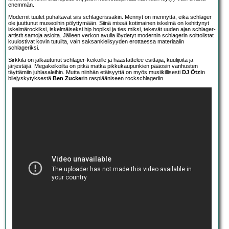
enemmän.
Modernit tuulet puhaltavat siis schlagerissakin. Mennyt on mennyttä, eikä schlager
ole juuttunut museoihin pölyttymään. Siinä missä kotimainen iskelmä on kehittynyt
iskelmärockiksi, iskelmäiseksi hip hopiksi ja ties miksi, tekevät uuden ajan schlager-
artistit samoja asioita. Jälleen verkon avulla löydetyt modernin schlagerin soittolistat
kuulostivat kovin tutuilta, vain saksankielisyyden erottaessa materiaalin
schlageriksi.
Sirkkilä on jalkautunut schlager-keikoille ja haastattelee esittäjiä, kuulijoita ja
järjestäjiä. Megakeikoilta on pitkä matka pikkukaupunkien pääosin vanhusten
täyttämiin juhlasaleihin. Mutta niinhän etäisyyttä on myös musiikillisesti
DJ Ötzi
n
bilejyskytyksestä
Ben Zucker
in raspiääniseen rockschlageriin.