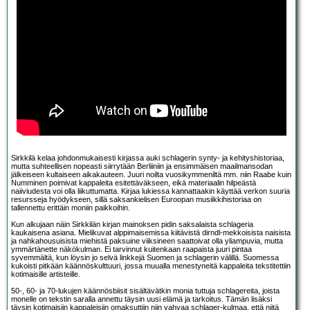
Sirkkilä kelaa johdonmukaisesti kirjassa auki schlagerin synty- ja kehityshistoriaa,
mutta suhteellisen nopeasti siirrytään Berliiniin ja ensimmäisen maailmansodan
jälkeiseen kultaiseen aikakauteen. Juuri noilta vuosikymmeniltä mm. niin Raabe kuin
Numminen poimivat kappaleita esitettäväkseen, eikä materiaalin hilpeästä
naiiviudesta voi olla liikuttumatta. Kirjaa lukiessa kannattaakin käyttää verkon suuria
resursseja hyödykseen, sillä saksankielisen Euroopan musiikkihistoriaa on
tallennettu erittäin moniin paikkoihin.
Kun alkujaan näin Sirkkilän kirjan mainoksen pidin saksalaista schlageria
kaukaisena asiana. Mielikuvat alppimaisemissa kiitävistä dirndl-mekkoisista naisista
ja nahkahousuisista miehistä paksuine viiksineen saattoivat olla yliampuvia, mutta
ymmärtänette näkökulman. Ei tarvinnut kuitenkaan raapaista juuri pintaa
syvemmältä, kun löysin jo selvä linkkejä Suomen ja schlagerin välillä. Suomessa
kukoisti pitkään käännöskulttuuri, jossa muualla menestyneitä kappaleita tekstitettiin
kotimaisille artisteille.
50-, 60- ja 70-lukujen käännösbiisit sisältävätkin monia tuttuja schlagereita, joista
monelle on tekstin saralla annettu täysin uusi elämä ja tarkoitus. Tämän lisäksi
täysin kotimaisiin kappaleisiin omaksuttiin niin vahvaa schlager-kulmaa, että niitä