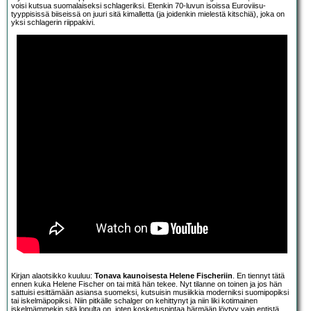
voisi kutsua suomalaiseksi schlageriksi. Etenkin 70-luvun isoissa Euroviisu-
tyyppisissä biiseissä on juuri sitä kimalletta (ja joidenkin mielestä kitschiä), joka on
yksi schlagerin riippakivi.
Kirjan alaotsikko kuuluu:
Tonava kaunoisesta Helene Fischeriin
. En tiennyt tätä
ennen kuka Helene Fischer on tai mitä hän tekee. Nyt tilanne on toinen ja jos hän
sattuisi esittämään asiansa suomeksi, kutsuisin musiikkia moderniksi suomipopiksi
tai iskelmäpopiksi. Niin pitkälle schalger on kehittynyt ja niin liki kotimainen
iskelmämmekin sitä lopulta on, joten kosketuspintaa härmään löytyy vain entistä