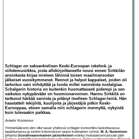
Schlager on saksankielisen Keski-Euroopan iskelmä- ja
viihdemusiikkia, josta allekirjoittaneelle nousi ennen Sirkkilän
ansiokasta kirjaa mieleen lähinnä toisen maailmansodan
jälkeiset vuosikymmenet. Rennot ja helpot kappaleet, joiden oli
tarkoitus vain viihdyttää ja luoda miltei naivistista nostalgiaa.
Schalgerin historia on kuitenkin huomattavasti pidempi ja sen
vaikutus nykypäivään on huomionarvoinen. Hannu Sirkkilä on
tarttunut härkää sarvista ja pitänyt itselleen Schlager-leiriä. Hän
haastatteli tekijöitä, kuulijoita ja järjestäjiä pitkin Keski-
Eurooppaa, etsien samalla niin schlagerin mennyttä, nykyistä
kuin tulevaakin paikkaa.
Aviador Kustannus
Ymmärtääkseni olen ollut tasan yhdessä schlager-konsertiksi laskettavassa
tapahtumassa ja senkin kokemuksen tarjosi kotimainen ryhmä.
M. A. Nummisen
johtama
Uusrahvaanomainen jatsiorkesteri
esiintyi muistaakseni jossain päin