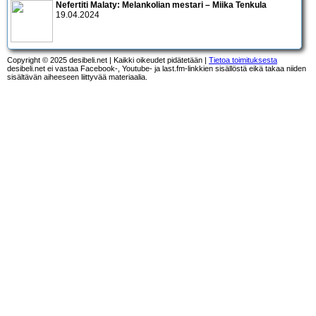
Nefertiti Malaty: Melankolian mestari – Miika Tenkula
19.04.2024
Copyright © 2025 desibeli.net | Kaikki oikeudet pidätetään |
Tietoa toimituksesta
desibeli.net ei vastaa Facebook-, Youtube- ja last.fm-linkkien sisällöstä eikä takaa niiden
sisältävän aiheeseen liittyvää materiaalia.