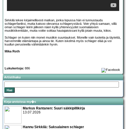
Sirkkilä tekee kirjaimellisesti matkan, jonka lopussa hän ei tunnustaudu
schlagerfaniksi, mutta katsoo olevansa schlagerystävä. Voin yhtyä samaan, sillä
oman schlager-leirin jälkeen näen kyllä yhtenevyydet suomalaiseen
musiikkikenttään, mutta voitte soittaa hautajaisissani kyllä jotain muuta, kiitos.
Schlager on kuten niin monet musiikin suuntaukset. Monelle vain tuotetta ja täytettä,
harvemmille elämäntapa ja ainoa tie. Kuten iskelmä myös schlager elää ja voi
kuullun perusteella vähintäänkin hyvin.
Mika Roth
Lukukertoja:
886
Artistihaku
Kirja-arvioissa my�s
Markus Rantanen: Suuri säkkipillikirja
13.07.2026
Hannu Sirkkilä: Saksalainen schlager