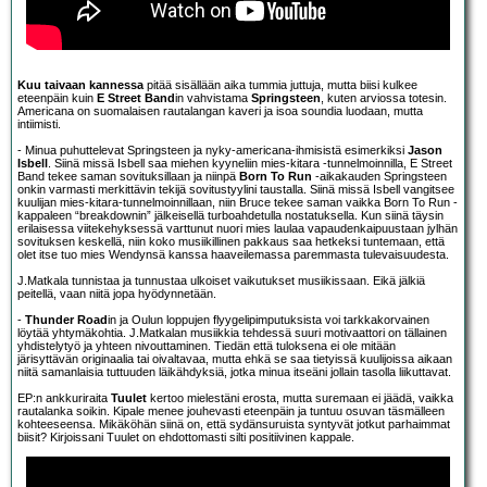
Kuu taivaan kannessa
pitää sisällään aika tummia juttuja, mutta biisi kulkee
eteenpäin kuin
E Street Band
in vahvistama
Springsteen
, kuten arviossa totesin.
Americana on suomalaisen rautalangan kaveri ja isoa soundia luodaan, mutta
intiimisti.
- Minua puhuttelevat Springsteen ja nyky-americana-ihmisistä esimerkiksi
Jason
Isbell
. Siinä missä Isbell saa miehen kyyneliin mies-kitara -tunnelmoinnilla, E Street
Band tekee saman sovituksillaan ja niinpä
Born To Run
-aikakauden Springsteen
onkin varmasti merkittävin tekijä sovitustyylini taustalla. Siinä missä Isbell vangitsee
kuulijan mies-kitara-tunnelmoinnillaan, niin Bruce tekee saman vaikka Born To Run -
kappaleen “breakdownin” jälkeisellä turboahdetulla nostatuksella. Kun siinä täysin
erilaisessa viitekehyksessä varttunut nuori mies laulaa vapaudenkaipuustaan jylhän
sovituksen keskellä, niin koko musiikillinen pakkaus saa hetkeksi tuntemaan, että
olet itse tuo mies Wendynsä kanssa haaveilemassa paremmasta tulevaisuudesta.
J.Matkala tunnistaa ja tunnustaa ulkoiset vaikutukset musiikissaan. Eikä jälkiä
peitellä, vaan niitä jopa hyödynnetään.
-
Thunder Road
in ja Oulun loppujen flyygelipimputuksista voi tarkkakorvainen
löytää yhtymäkohtia. J.Matkalan musiikkia tehdessä suuri motivaattori on tällainen
yhdistelytyö ja yhteen nivouttaminen. Tiedän että tuloksena ei ole mitään
järisyttävän originaalia tai oivaltavaa, mutta ehkä se saa tietyissä kuulijoissa aikaan
niitä samanlaisia tuttuuden läikähdyksiä, jotka minua itseäni jollain tasolla liikuttavat.
EP:n ankkuriraita
Tuulet
kertoo mielestäni erosta, mutta suremaan ei jäädä, vaikka
rautalanka soikin. Kipale menee jouhevasti eteenpäin ja tuntuu osuvan täsmälleen
kohteeseensa. Mikäköhän siinä on, että sydänsuruista syntyvät jotkut parhaimmat
biisit? Kirjoissani Tuulet on ehdottomasti silti positiivinen kappale.