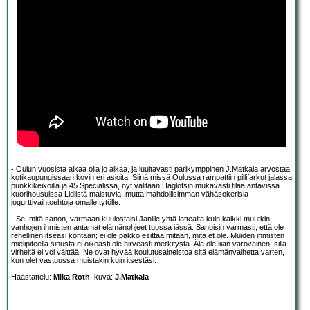
- Oulun vuosista alkaa olla jo aikaa, ja luultavasti parikymppinen J.Matkala arvostaa
kotikaupungissaan kovin eri asioita. Siinä missä Oulussa rampattiin pillifarkut jalassa
punkkikeikoilla ja 45 Specialissa, nyt valitaan Haglöfsin mukavasti tilaa antavissa
kuorihousuissa Lidlistä maistuvia, mutta mahdollisimman vähäsokerisia
jogurttivaihtoehtoja omalle tytölle.
- Se, mitä sanon, varmaan kuulostaisi Janille yhtä lattealta kuin kaikki muutkin
vanhojen ihmisten antamat elämänohjeet tuossa iässä. Sanoisin varmasti, että ole
rehellinen itseäsi kohtaan; ei ole pakko esittää mitään, mitä et ole. Muiden ihmisten
mielipiteellä sinusta ei oikeasti ole hirveästi merkitystä. Älä ole liian varovainen, sillä
virheitä ei voi välttää. Ne ovat hyvää koulutusaineistoa sitä elämänvaihetta varten,
kun olet vastuussa muistakin kuin itsestäsi.
Haastattelu:
Mika Roth
, kuva:
J.Matkala