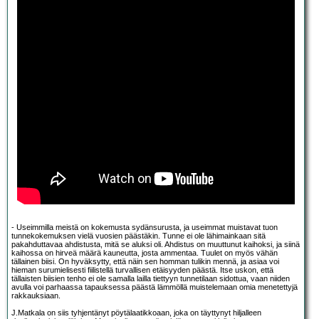
- Useimmilla meistä on kokemusta sydänsurusta, ja useimmat muistavat tuon
tunnekokemuksen vielä vuosien päästäkin. Tunne ei ole lähimainkaan sitä
pakahduttavaa ahdistusta, mitä se aluksi oli. Ahdistus on muuttunut kaihoksi, ja siinä
kaihossa on hirveä määrä kauneutta, josta ammentaa. Tuulet on myös vähän
tällainen biisi. On hyväksytty, että näin sen homman tulikin mennä, ja asiaa voi
hieman surumielisesti fiilistellä turvallisen etäisyyden päästä. Itse uskon, että
tällaisten biisien tenho ei ole samalla lailla tiettyyn tunnetilaan sidottua, vaan niiden
avulla voi parhaassa tapauksessa päästä lämmöllä muistelemaan omia menetettyjä
rakkauksiaan.
J.Matkala on siis tyhjentänyt pöytälaatikkoaan, joka on täyttynyt hiljalleen