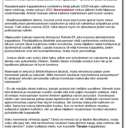
Rautalankaakin kappaleisiinsa sovitteleva tekijä julkaisi 10/20-lukujen vaiheessa
nipun sinkkuja, mutta syksyn 2021
Venetsialaiset
-sinkun jälkeen koitti hiljaisuus
soolorintamalla. Artistin mukaan elämä kaikkine käänteineen pisti kuviot uusiksi.
- Maailmanpoliittinen tilanne, koronat ynnä muut tutut kuviot ajoivat myös minun
ammattikuntani pienimuotoiseen kaaokseen ja siinä tuli vaihdettua työpaikkaa ynnä
muuta. Tulin isäksi vuonna 2019, mikä tietysti myös on aiheuttanut jonkin verran
poikkeamaa rutiiniin.
Hiljaisuuden katkaisi taannoin ilmestynyt Rahola EP, joka koostuu iäkkäämmistä
kappaleista. Pöytälaatikkoa lähdettiin putsaamaan vielä vanhimmista vedoksista.
Alkuun versiot olivat kuulemma melko koruttomia, mutta hiljalleen raidat kehittyivät ja
täydentyivät uusilla paloilla. Lopulta kasassa oli neljä komeaa kappaletta, joiden
jousisovitukset ovat toki kunnianhimoisia, mutta myös perusteltuja.
- Joskus biisiin vain syttyy jokin taika, jolloin sen työstäminen on vaivatonta ja uusia
ideoita vain putkahtelee mieleen. Näiden biisien kohdalla onneksi kävi niin ja tie
lopulliseen julkaisuun oli hyvin luonteva.
Materiaali on tietysti jo lähtökohtaisesti iäkästä, mutta teksteissä palaat usein
menneisiin päiviin ja sattumiin. Miltä menneet näyttävät nykyhetkestä tarkasteluna?
Et ainakaan tekstien perusteella vaikuta kovinkaan katkeralta elon antamiin
käänteisiin?
- En ole mistään oikein katkera, joistain asioista toki vieläkin surullinen. Menetin isäni
teini-ikäisenä ja muutaman vuoden sisällä siitä koin paljon muutakin sellaista, mikä
oli omiaan muovaamaan nuoren ihmisen ajattelua varsin pysyvästi. Vuosikausia
odotin vain seuraavaa pahaa asiaa tapahtuvaksi ja en ole vieläkään varmasti tuota
ajatusvinoumaa saanut ihan täysin korjattua. Iän tuomaa etäisyyttä kaikkeen on
tullut. Sama kai noissa biiseissäkin kuuluu. Kun se terävin ahdistus muuttuu
sellaiseksi tylpäksi kaihoksi, niin se alkaa hiljalleen muuttumaan hyväksi alustaksi
puhuttelevalle kappaleelle.
Voiko menneistä virheistä oppia? Tämä voi mennä nyt jo liiankin filosofiseksi, mutta
voiko olla jopa niin, että tarvitsemme sisäisten haavojemme kipuja, jotta voimme olla
keitä olemme? Jotain tuollaista mietin, kun kuuntelin
Tänään
-kappalettasi.