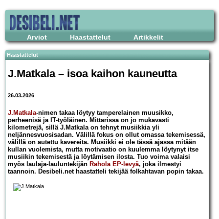
Arviot
Haastattelut
Artikkelit
Haastattelut
J.Matkala – isoa kaihon kauneutta
26.03.2026
J.Matkala
-nimen takaa löytyy tamperelainen muusikko,
perheenisä ja IT-työläinen. Mittarissa on jo mukavasti
kilometrejä, sillä J.Matkala on tehnyt musiikkia yli
neljännesvuosisadan. Välillä fokus on ollut omassa tekemisessä,
välillä on autettu kavereita. Musiikki ei ole tässä ajassa mitään
kullan vuolemista, mutta motivaatio on kuulemma löytynyt itse
musiikin tekemisestä ja löytämisen ilosta. Tuo voima valaisi
myös laulaja-lauluntekijän
Rahola EP-levyä
, joka ilmestyi
taannoin. Desibeli.net haastatteli tekijää folkahtavan popin takaa.