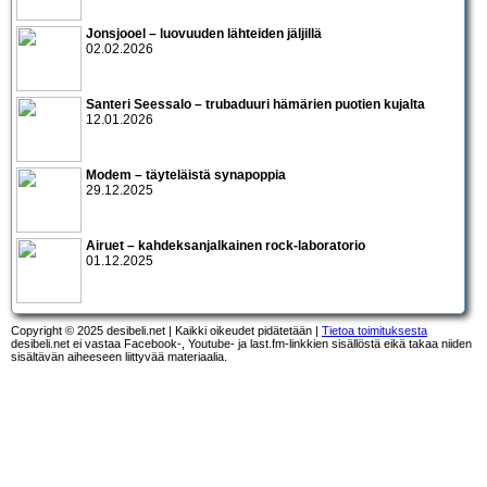
Jonsjooel – luovuuden lähteiden jäljillä
02.02.2026
Santeri Seessalo – trubaduuri hämärien puotien kujalta
12.01.2026
Modem – täyteläistä synapoppia
29.12.2025
Airuet – kahdeksanjalkainen rock-laboratorio
01.12.2025
Copyright © 2025 desibeli.net | Kaikki oikeudet pidätetään |
Tietoa toimituksesta
desibeli.net ei vastaa Facebook-, Youtube- ja last.fm-linkkien sisällöstä eikä takaa niiden
sisältävän aiheeseen liittyvää materiaalia.