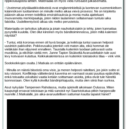
rippikouluajoista lähtien. Materiaalia on myös vielä runsaasti julkaisematta.
- Useimmat pöytälaatikkobiiseistä ovat englanninkielisiä ja luontevan suomenkielisen
käännöksen tuottaminen on minulle melko aikaa vievä prosessi. Ne on kirjoitettu
pääosin aikaa ennen todellisia ensirakkauksia ja monia muita ajatteluani
muovanneita merkkipaaluja, joten niiden laulaminen sellaisenaan tuntuisi aika
falskilta. Uudelleentyöstö alkaa siis melko perusteista.
Materiaalia on tarkoitus julkaista ja jotain nauhoituksiakin jo tehty, joten kannattaa
pysytellä kuulolla. Olet ollut kiireinen myös bänditoiminnoissa, joten miltä kalenteri
näyttää?
- Tuntui, että koronaa ennen oli hyvä boogie, ja keikkoja tuntui saavan helposti
uusiinkin paikkoihin. Poikkeusaika jotenkin veti maton alta, eikä hommat ole
vieläkään ihan elpyneet ennalleen. Taustalla kuitenkin luodaan jatkuvasti uutta
musiikkia, ja eiköhän sieltä mm. Janne Tapion Sisäiseltä Avaruudeltakin tule uusi
levy kotvasen kuluttua. Keikkakalenterissa on kuitenkin toistaiseksi tilaa – vink vink.
Soolokeikkojen osalta J.Matkala on erittäin epäileväinen.
- Minulla on näistä biiseistä oma visio, ja menen helposti raiteiltani, jos jokin soitto ei
istu visiooni. Konflikteja välttelevänä kaverina en varmasti osaisi puuttua epäkohtiin,
enkä toisaalta uskaltaisi vaatia ketään soittamaan asioita, jotka eivät tule häneltä
luonnostaan. Olen kyllä kokeillut bändinjohtajuutta, mutta olen siinä ihan surkea.
Asut nykyään Tampereen Raholassa, mutta opiskelit aikoinaan Oulussa. Miten
kaupungit eroavat toisistaan ja mitä sanoisit nyt Saaristokatua pitkin harppovalle
nuorelle J.Matkalalle, jos aika-avaruudellisen sattuman kautta tapaisit hänet?