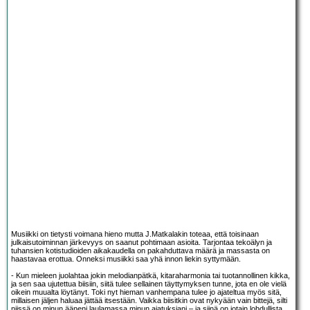
Musiikki on tietysti voimana hieno mutta J.Matkalakin toteaa, että toisinaan
julkaisutoiminnan järkevyys on saanut pohtimaan asioita. Tarjontaa tekoälyn ja
tuhansien kotistudioiden aikakaudella on pakahduttava määrä ja massasta on
haastavaa erottua. Onneksi musiikki saa yhä innon liekin syttymään.
- Kun mieleen juolahtaa jokin melodianpätkä, kitaraharmonia tai tuotannollinen kikka,
ja sen saa ujutettua biisiin, siitä tulee sellainen täyttymyksen tunne, jota en ole vielä
oikein muualta löytänyt. Toki nyt hieman vanhempana tulee jo ajateltua myös sitä,
millaisen jäljen haluaa jättää itsestään. Vaikka biisitkin ovat nykyään vain bittejä, silti
niissä on minun ääneni laulamassa minun ajatuksiani – ja siinä on jotain lohdullista.