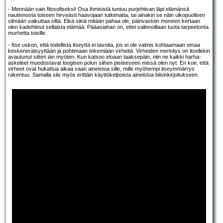
- Mennään vain filosofiseksi! Osa ihmisistä tuntuu purjehtivan läpi elämänsä
nautinnosta toiseen hirveästi haavojaan tutkimatta, tai ainakin se näin ulkopuolisen
silmään vaikuttaa siltä. Eikä siinä mitään pahaa ole, päinvastoin moneen kertaan
olen kadehtinut sellaista elämää. Pääasiahan on, ettei valinnoillaan tuota tarpeetonta
murhetta toisille.
- Itse uskon, että todellista itseyttä ei tavoita, jos ei ole valmis kohtaamaan omaa
keskeneräisyyttään ja pohtimaan tekemiään virheitä. Virheiden merkitys on itsellekin
avautunut sitten iän myöten. Kun katsoo eloaan taaksepäin, niin ne kaikki harha-
askeleet muodostavat loogisen polun siihen pisteeseen missä olen nyt. En koe, että
virheet ovat hukattua aikaa vaan aineistoa sille, mille myöhempi itseymmärrys
rakentuu. Samalla siis myös erittäin käyttökelpoista aineistoa biisinkirjoitukseen.