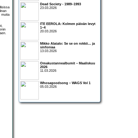
Dead Society - 1989–1993
lisissa
23.03.2026
linan
, mutta
ITE EEROLA: Kolmen päivän levyt
i,
1–4
enin
20.03.2026
taen.
Mikko Alatalo: Se se on rokkii… ja
sinfoniaa
13.03.2026
Omakustannealbumit – Maaliskuu
2026
11.03.2026
Whosagoodsong – WAGS Vol 1
05.03.2026