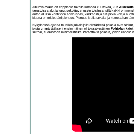
Albumin avaus on eeppisellä tavalla komeaa kuultavaa, kun
Alkusoitt
tarustoissa alut ja loput sekoittuvat usein toisiinsa, sillä kaikki on monel
antaa alussa kanteleen soida isosti, kirkkaasti ja silti pitkiä välejä nuot
ideana on mielestäni pienuus. Pienuus isolla tavalla, ja komeaahan täm
Nykyisessä ajassa musiikin julkaisijalle elintärkeitä palasia ovat sinkut
joista ymmärtääkseni ensimmäinen oli toissakesäinen
Pohjolan kaiut
siirroin, suorastaan minimalistisiksi katsottavin palasin, joiden rinnalla i