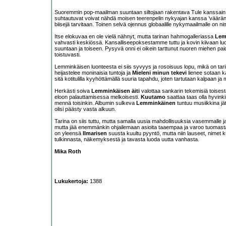
Suoremmin pop-maailman suuntaan siltojaan rakentava Tule kanssain o
suhtautuvat voivat nähdä moisen teerenpelin nykyajan kanssa ’vääränl
biisejä tarvitaan. Toinen selvä ojennus globaalille nykymaailmalle on ni
Itse elokuvaa en ole vielä nähnyt, mutta tarinan hahmogalleriassa
Lem
vahvasti keskiössä. Kansalliseepoksestamme tuttu ja kovin kiivaan lu
suuntaan ja toiseen. Pysyvä onni ei oikein tarttunut nuoren miehen p
toistuvasti.
Lemminkäisen luonteesta ei siis syvyys ja rosoisuus lopu, mikä on tarin
heijastelee moninaisia tuntoja ja
Mieleni minun tekevi
lienee sotaan k
sitä kotitulilla kyyhöttämällä suuria tapahdu, joten tartutaan kalpaan j
Herkästi soiva
Lemminkäisen äiti
valottaa sankarin tekemisiä toises
eloon palauttamisessa melkoisesti.
Kuutamo
saattaa taas olla hyvin
mennä toisinkin. Albumin sulkeva
Lemminkäinen
tuntuu musiikkina jät
olisi päästy vasta alkuun.
Tarina on siis tuttu, mutta samalla uusia mahdollisuuksia vasemmalle j
mutta jää enemmänkin ohjailemaan asioita taaempaa ja varoo tuomasta
on yleensä
Ilmarisen
suusta kuultu pyyntö, mutta niin lauseet, nimet k
tulkinnasta, näkemyksestä ja tavasta luoda uutta vanhasta.
Mika Roth
Lukukertoja:
1388