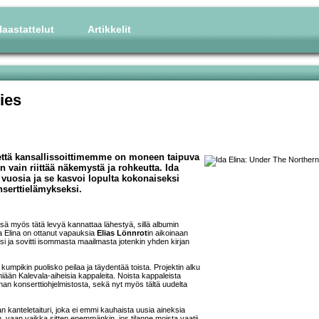
aastattelut
Artikkelit
ies
 että kansallissoittimemme on moneen taipuva
un vain riittää näkemystä ja rohkeutta. Ida
 vuosia ja se kasvoi lopulta kokonaiseksi
nserttielämykseksi.
sä myös tätä levyä kannattaa lähestyä, sillä albumin
a Elina on ottanut vapauksia
Elias Lönnrot
in aikoinaan
i ja sovitti isommasta maailmasta jotenkin yhden kirjan
umpikin puolisko peilaa ja täydentää toista. Projektin alku
miään Kalevala-aiheisia kappaleita. Noista kappaleista
nan konserttiohjelmistosta, sekä nyt myös tältä uudelta
 kanteletaituri, joka ei emmi kauhaista uusia aineksia
vaan vaikka sitten enemmänkin, jos tilanne moista vaatii.