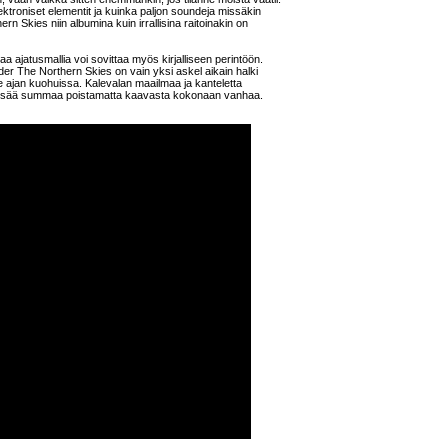
ktroniset elementit ja kuinka paljon soundeja missäkin
n Skies niin albumina kuin irrallisina raitoinakin on
a ajatusmallia voi sovittaa myös kirjalliseen perintöön.
der The Northern Skies on vain yksi askel aikain halki
lle ajan kuohuissa. Kalevalan maailmaa ja kanteletta
i lisää summaa poistamatta kaavasta kokonaan vanhaa.