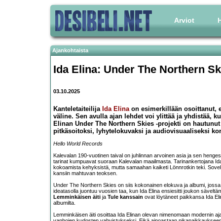
Arviot
H
Ajankohtaista
Ida Elina: Under The Northern Sk
03.10.2025
Kanteletaiteilija
Ida Elina
on esimerkillään osoittanut,
väline. Sen avulla ajan lehdet voi ylittää ja yhdistää, k
Elinan Under The Northern Skies -projekti on hautunut
pitkäsoitoksi, lyhytelokuvaksi ja audiovisuaaliseksi ko
Hello World Records
Kalevalan 190-vuotinen taival on juhlinnan arvoinen asia ja sen henges
tarinat kumpuavat suoraan Kalevalan maailmasta. Tarinankertojana Id
kokoamista kehyksistä, mutta samaahan kaiketi Lönnrotkin teki. Sovels
kansiin mahtuvan teoksen.
Under The Northern Skies on siis kokonainen elokuva ja albumi, jossa k
ideatasolla juontuu vuosien taa, kun Ida Elina ensiesitti joukon säveltä
Lemminkäisen äiti
ja
Tule kanssain
ovat löytäneet paikkansa Ida Eli
albumilta.
Lemminkäisen äiti osoittaa Ida Elinan olevan nimenomaan modernin ajan
vanhojen kudosten vahvistukseksi. Eikä ainoastaan pikapaikkaukseen, 