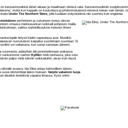
n kansanmusiikkia tähän aikaan ja maailmaan siirtävä raita. Kansanmusiikkiin suojelevamm
aisena’, mutta kun kappale on koukuttava ja johdonmukaisesti etenevä totean vain tämän: nä
miraita
Under The Northern Skies
, jolla kuullaan esityskielenä niin suomea kuin englantia.
minkäinen
perheineen ja sukuineen tuntuu olevan
onteen omaava miekkasankari seikkaili pohjoisen mailla
aidankulmaan, vaikka mahdollisuuksia moiseen ilmeni
ankertojalle tietysti kädet vapauttava asia. Musiikki
aipaavan nuorukaisen kaipailua suurtekojen suuntaan. Ei
a musiikki soi valtaisana, kun sanat sanotaan ääneen.
ta suunnasta, päätyihän äiti ponnistelemaan poikansa
kin sankarimme vaimon
Kylliki
n hetki tarinassa, joka voisi
tävän paljon vielä tuleviin seikkailuihin, aivan kuin tässä
a oikealle avaava. Ida Elina antaa hahmoilleen äänen,
 uusia elementtejä liiaksi mukaan.
Varjele vakainen luoja
uin ideatkin lentelevät vapaina ilmassa. Kyse onkin