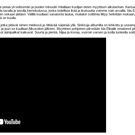
o
petaa yli seitsemän ja puolen minuutin mitallaan kuulijan eteen myyttisen alkutarinan. Kansal
la tavalla ja tasolla kiertokulussa, jonka todellista ikää ja ikuisuutta voimme vain arvailla. Ida E
tien sekaan jättäen. Välillä kuullaan sanatonta laulua, muitakin soittimia liittyy hetkittäin mukaan
ä on kuulla.
, jotka pitävät nimen mielessä ja riittävää säpinää yllä. Sinkkuja albumilta on lohkottu jo useamp
, ja juuri se kuullaan Alkusoiton jälkeen. Myyttinen pohjoinen piirretään Ida Elinalle omaisesti pi
sot äänipalikat kaikuvat. Suurta ja pientä, hiljaa ja kovaa, vuoroin varoen ja isolla tunteella soit