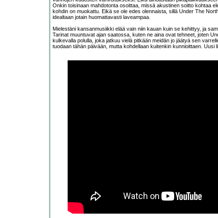
Onkin toisinaan mahdotonta osoittaa, missä akustinen soitto kohtaa ele
kohdin on muokattu. Eikä se ole edes olennaista, sillä Under The Norther
idealtaan jotain huomattavasti laveampaa.
Mielestäni kansanmusiikki elää vain niin kauan kuin se kehittyy, ja sama
Tarinat muuntuvat ajan saatossa, kuten ne aina ovat tehneet, joten Un
kulkevalla polulla, joka jatkuu vielä pitkään meidän jo jäätyä sen varre
tuodaan tähän päivään, mutta kohdellaan kuitenkin kunnioittaen. Uus