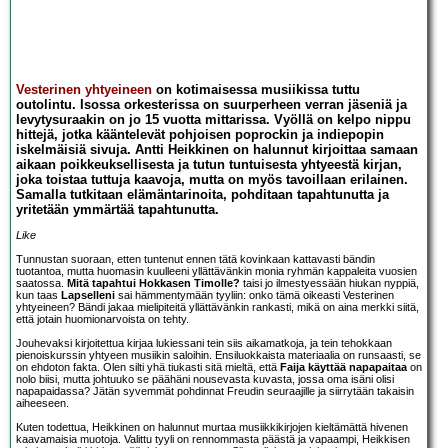
Vesterinen yhtyeineen
on kotimaisessa musiikissa tuttu
outolintu. Isossa orkesterissa on suurperheen verran jäseniä ja
levytysuraakin on jo 15 vuotta mittarissa. Vyöllä on kelpo nippu
hittejä, jotka kääntelevät pohjoisen poprockin ja indiepopin
iskelmäisiä sivuja. Antti Heikkinen on halunnut kirjoittaa samaan
aikaan poikkeuksellisesta ja tutun tuntuisesta yhtyeestä kirjan,
joka toistaa tuttuja kaavoja, mutta on myös tavoillaan erilainen.
Samalla tutkitaan elämäntarinoita, pohditaan tapahtunutta ja
yritetään ymmärtää tapahtunutta.
Like
Tunnustan suoraan, etten tuntenut ennen tätä kovinkaan kattavasti bändin
tuotantoa, mutta huomasin kuulleeni yllättävänkin monia ryhmän kappaleita vuosien
saatossa.
Mitä tapahtui Hokkasen Timolle?
taisi jo ilmestyessään hiukan nyppiä,
kun taas
Lapselleni
sai hämmentymään tyyliin: onko tämä oikeasti Vesterinen
yhtyeineen? Bändi jakaa mielipiteitä yllättävänkin rankasti, mikä on aina merkki siitä,
että jotain huomionarvoista on tehty.
Jouhevaksi kirjoitettua kirjaa lukiessani tein siis aikamatkoja, ja tein tehokkaan
pienoiskurssin yhtyeen musiikin saloihin. Ensiluokkaista materiaalia on runsaasti, se
on ehdoton fakta. Olen silti yhä tiukasti sitä mieltä, että
Faija käyttää napapaitaa
on
nolo biisi, mutta johtuuko se päähäni nousevasta kuvasta, jossa oma isäni olisi
napapaidassa? Jätän syvemmät pohdinnat Freudin seuraajille ja siirrytään takaisin
aiheeseen.
Kuten todettua, Heikkinen on halunnut murtaa musiikkikirjojen kieltämättä hivenen
kaavamaisia muotoja. Valittu tyyli on rennommasta päästä ja vapaampi, Heikkisen