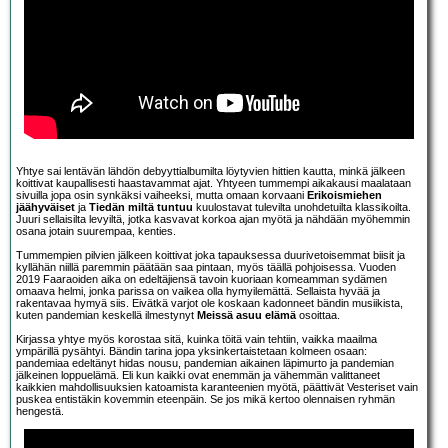
Yhtye sai lentävän lähdön debyyttialbumilta löytyvien hittien kautta, minkä jälkeen
koittivat kaupallisesti haastavammat ajat. Yhtyeen tummempi aikakausi maalataan
sivuilla jopa osin synkäksi vaiheeksi, mutta omaan korvaani
Erikoismiehen
jäähyväiset
ja
Tiedän miltä tuntuu
kuulostavat tulevilta unohdetuilta klassikoilta.
Juuri sellaisilta levyiltä, jotka kasvavat korkoa ajan myötä ja nähdään myöhemmin
osana jotain suurempaa, kenties.
Tummempien pilvien jälkeen koittivat joka tapauksessa duurivetoisemmat biisit ja
kyllähän niillä paremmin päätään saa pintaan, myös täällä pohjoisessa. Vuoden
2019
Faaraoiden aika
on edeltäjiensä tavoin kuoriaan komeamman sydämen
omaava helmi, jonka parissa on vaikea olla hymyilemättä. Sellaista hyvää ja
rakentavaa hymyä siis. Eivätkä varjot ole koskaan kadonneet bändin musiikista,
kuten pandemian keskellä ilmestynyt
Meissä asuu elämä
osoittaa.
Kirjassa yhtye myös korostaa sitä, kuinka töitä vain tehtiin, vaikka maailma
ympärillä pysähtyi. Bändin tarina jopa yksinkertaistetaan kolmeen osaan:
pandemiaa edeltänyt hidas nousu, pandemian aikainen läpimurto ja pandemian
jälkeinen loppuelämä. Eli kun kaikki ovat enemmän ja vähemmän valittaneet
kaikkien mahdollisuuksien katoamista karanteenien myötä, päättivät Vesteriset vain
puskea entistäkin kovemmin eteenpäin. Se jos mikä kertoo olennaisen ryhmän
hengestä.