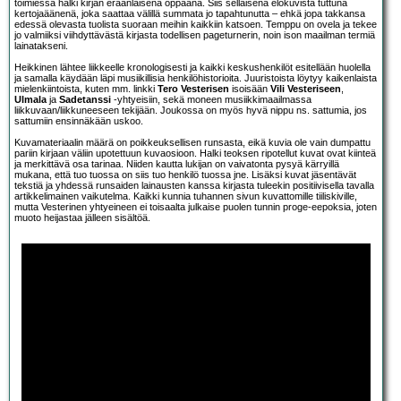
toimiessa halki kirjan eräänlaisena oppaana. Siis sellaisena elokuvista tuttuna
kertojaäänenä, joka saattaa välillä summata jo tapahtunutta – ehkä jopa takkansa
edessä olevasta tuolista suoraan meihin kaikkiin katsoen. Temppu on ovela ja tekee
jo valmiiksi viihdyttävästä kirjasta todellisen pageturnerin, noin ison maailman termiä
lainatakseni.
Heikkinen lähtee liikkeelle kronologisesti ja kaikki keskushenkilöt esitellään huolella
ja samalla käydään läpi musiikillisia henkilöhistorioita. Juuristoista löytyy kaikenlaista
mielenkiintoista, kuten mm. linkki
Tero Vesterisen
isoisään
Vili Vesteriseen
,
Ulmala
ja
Sadetanssi
-yhtyeisiin, sekä moneen musiikkimaailmassa
liikkuvaan/liikkuneeseen tekijään. Joukossa on myös hyvä nippu ns. sattumia, jos
sattumiin ensinnäkään uskoo.
Kuvamateriaalin määrä on poikkeuksellisen runsasta, eikä kuvia ole vain dumpattu
pariin kirjaan väliin upotettuun kuvaosioon. Halki teoksen ripotellut kuvat ovat kiinteä
ja merkittävä osa tarinaa. Niiden kautta lukijan on vaivatonta pysyä kärryillä
mukana, että tuo tuossa on siis tuo henkilö tuossa jne. Lisäksi kuvat jäsentävät
tekstiä ja yhdessä runsaiden lainausten kanssa kirjasta tuleekin positiivisella tavalla
artikkelimainen vaikutelma. Kaikki kunnia tuhannen sivun kuvattomille tiiliskiville,
mutta Vesterinen yhtyeineen ei toisaalta julkaise puolen tunnin proge-eepoksia, joten
muoto heijastaa jälleen sisältöä.