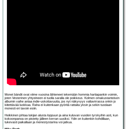
Monet bändit ovat viime vuosina lähteneet tekemään hommia hartiapankin voimin,
joten Vesterinen yhtyeineen ei tuolla saralla ole poikkeus. Kolmen omakustanteisen
albumin vaihe antaa indie-uskottavuutta, jos nyt näkyvyys valtavirrassa onkin jo
kiitettävää luokkaa. Raha ei kuitenkaan pyöritä rattaita yksin ja sekin tuodaan
monesti eri tavoin esiin.
Heikkinen johtaa lukijan alusta loppuun ja aina kuluvan vuoden tyrskyihin asti, kun
kokoonpanoa on pistetty jälleen kerran uusiksi. Ydin on kuitenkin kohdillaan,
tukevasti paikallaan ja menestystarina voi jatkua.