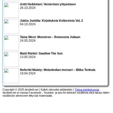
Antti Heikkinen: Vesterinen yhtyeineen
26.10.2024
Jukka Junttila: Kirjoituksia Kellareista Vol. 2
04.10.2024
Taina West: Movetron – Romeosta Juliaan
24.05.2024
Matti Riekki: Swallow The Sun
13.05.2024
Nefertiti Malaty: Melankolian mestari – Miika Tenkula
19.04.2024
Copyright © 2025 desibeli.net | Kaikki oikeudet pidätetään |
Tietoa toimituksesta
desibeli.net ei vastaa Facebook-, Youtube- ja last.fm-linkkien sisällöstä eikä takaa niiden
sisältävän aiheeseen liittyvää materiaalia.