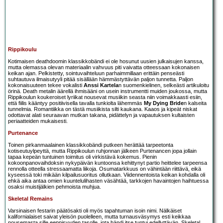
Rippikoulu
Kotimaisen deathdoomin klassikkobändi ei ole hosunut uusien julkaisujen kanssa,
mutta olemassa olevan materiaalin vahvuus piti vaivatta otteessaan kokonaisen
keikan ajan. Pelkistetty, sointuvaihteluun parhaimmillaan erittäin penseästi
suhtautuva ilmaisutyyli pitää sisällään hämmästyttävän paljon tunnetta. Paljon
kokonaisuuteen tekee vokalisti
Anssi Kartela
n suomenkielinen, selkeästi artikuloitu
örinä. Death metalin äärellä ihmisääni on usein instrumentti muiden joukossa, mutta
Rippikoulun koukeroiset lyriikat nousevat musiikin seasta niin voimakkaasti esiin,
että fiilis kääntyy positiivisella tavalla tunkiolta lähemmäs
My Dying Bride
n kalseita
tunnelmia. Romantiikka on tästä musiikista silti kaukana. Kaaos ja kipeät niskat
odottavat alati seuraavan mutkan takana, pidättelyn ja vapautuksen kultaisten
periaatteiden mukaisesti.
Purtenance
Toinen pirkanmaalainen klassikkobändi putkeen herättää tarpeetonta
kotiseutuylpeyttä, mutta Rippikoulun ruhjonnan jälkeen Purtenancen jopa jollain
tapaa kepeän tuntuinen toimitus oli virkistävä kokemus. Pienin
kokoonpanovaihdoksin nykypäivän kuntoonsa kehittynyt partio heittelee tarpeensa
rennolla otteella stressaamatta liikoja. Osumatarkkuus on vähintään riittävä, eikä
kyseessä toki mikään kilpailusuoritus ollutkaan. Viidennentoista keikan kohdalla oli
ehkä aika antaa omien kuuntelulihasten väsähtää, tarkkojen havaintojen haihtuessa
osaksi muistijälkien pehmoista muhjua.
Skeletal Remains
Varsinaisen festarin päätösakti oli myös tapahtuman isoin nimi. Nälkäiset
kalifornialaiset saivat yleisön puolelleen, mutta turnausväsymys esti keikkaa
nousemasta sille eeppisyyden tasolle, jota bändi itse tuntui edellyttävän. Skeletal