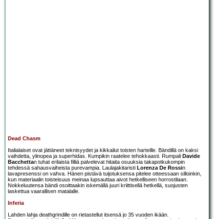
Dead Chasm
Italialaiset ovat jättäneet teknisyydet ja kikkailut toisten harteille. Bändillä on kaksi
vaihdetta, ylinopea ja superhidas. Kumpikin raatelee tehokkaasti. Rumpali
Davide
Bacchetta
n tuhat erilaista filliä palvelevat hitaita osuuksia takapotkukompin
tehdessä sahausvaiheista purevampia. Laulajakitaristi
Lorenza De Rossi
n
lavapresenssi on vahva. Hänen pistävä tuijotuksensa pitelee otteessaan silloinkin,
kun materiaalin toisteisuus meinaa lupsauttaa aivot hetkelliseen horrostilaan.
Nokkeluutensa bändi osoittaakin iskemällä juuri kriittisellä hetkellä, suojusten
laskettua vaarallisen matalalle.
Inferia
Lahden lahja deathgrindille on rietastellut itsensä jo 35 vuoden ikään.