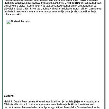
Remains antoi kyllä kaikkensa, mutta laulajakitaristi
Chris Monroy
n "älkää nyt vain
seisoskelko siellä" -komentoon vastauksena rakentunut pitti ei ollut tapahtuman
eläväisimmästä päästä. Hurjaa vauhtia vahvalla taidolla runnotut rallit on valmistettu
tinkimättä laatuvaatimuksista, mutta uupumus otti ja voitti ja kiitos ja näkemiin ja
tulkaa toistekin.
Lopuksi
Helsinki Death Fest on mittakaavaltaan järjellinen ja huolella järjestetty tapahtuma.
Tiivistämölle olisi toki mahtunut jokunen tukanheiluttaja lisääkin. Liekö Necrotin
peruuntuminen hieman hidastanut lipunmyyntiä vai ihan silkka Suomen hevikesän