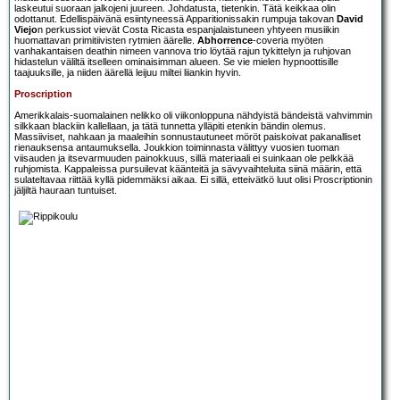
laskeutui suoraan jalkojeni juureen. Johdatusta, tietenkin. Tätä keikkaa olin
odottanut. Edellispäivänä esiintyneessä Apparitionissakin rumpuja takovan
David
Viejo
n perkussiot vievät Costa Ricasta espanjalaistuneen yhtyeen musiikin
huomattavan primitiivisten rytmien äärelle.
Abhorrence
-coveria myöten
vanhakantaisen deathin nimeen vannova trio löytää rajun tykittelyn ja ruhjovan
hidastelun väliltä itselleen ominaisimman alueen. Se vie mielen hypnoottisille
taajuuksille, ja niiden äärellä leijuu miltei liiankin hyvin.
Proscription
Amerikkalais-suomalainen nelikko oli viikonloppuna nähdyistä bändeistä vahvimmin
silkkaan blackiin kallellaan, ja tätä tunnetta ylläpiti etenkin bändin olemus.
Massiiviset, nahkaan ja maaleihin sonnustautuneet möröt paiskoivat pakanalliset
rienauksensa antaumuksella. Joukkion toiminnasta välittyy vuosien tuoman
viisauden ja itsevarmuuden painokkuus, sillä materiaali ei suinkaan ole pelkkää
ruhjomista. Kappaleissa pursuilevat käänteitä ja sävyvaihteluita siinä määrin, että
sulateltavaa riittää kyllä pidemmäksi aikaa. Ei sillä, etteivätkö luut olisi Proscriptionin
jäljiltä hauraan tuntuiset.