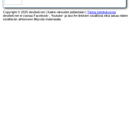
Copyright © 2025 desibeli.net | Kaikki oikeudet pidätetään |
Tietoa toimituksesta
desibeli.net ei vastaa Facebook-, Youtube- ja last.fm-linkkien sisällöstä eikä takaa niiden
sisältävän aiheeseen liittyvää materiaalia.