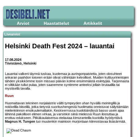
Arviot
Haastattelut
Artikkelit
Livearviot
Helsinki Death Fest 2024 – lauantai
17.08.2024
Tiivistämö, Helsinki
Lauantai valkeni täynnä tuskaa, kuolemaa ja auringonpaistetta, joten olosuhteet
ankaran paahdon toiseen erään olivat vähintään kelvolliset. Muiden kulttuuririentojen
tähden yksikkömme tosin missasi päivän kolme ensimmäistä esiintyjää. Tarjonnasta
ei siltikään tullut pulaa, joten saanemme syntimme anteeksi jollain brutaalilla tai
mystisellä tavalla.
Ruun
Huomattavan tekninen norjalaistrio vältti tympeyden uhan hyvällä meiningillä ja
nokkelilla biiseillä, jotka tietystä suoritushengestä huolimatta onnistuvat säilyttämään
mielenkiinnon ensikuulemaltakin. Keskiverrossa kuolobändissä basso usein ajaa
lähinnä pakollisen elimen virkaa, ja varsinkin siinä mielessä Ruun ilostuttaa ja
erottuu edukseen. Pitkäkaulaisensa otelautaa kimuranteilla kuvioilla hyödyntävä
Magnus H. Tungen
tuo muutenkin mainioon murjontaan kiinnostavaa lisäsärmää.