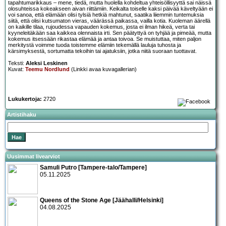
tapahtumarikkaus – mene, tiedä, mutta huolella kohdeltua yhteisöllisyyttä sai näissä
olosuhteissa kokeakseen aivan riittämiin. Keikalta toiselle kaksi päivää käveltyään ei
voi sanoa, että elämään olisi tylsiä hetkiä mahtunut, saatika liiemmin tuntemuksia
siitä, että olisi kutsumaton vieras, väärässä paikassa, vailla kotia. Kuoleman äärellä
on kaikille tilaa, rujoudessa vapauden kokemus, josta ei ilman hikeä, verta tai
kyyneleitäkään saa kaikkea olennaista irti. Sen päätyttyä on tyhjää ja pimeää, mutta
kokemus itsessään rikastaa elämää ja antaa toivoa. Se muistuttaa, miten paljon
merkitystä voimme tuoda toistemme elämiin tekemällä lauluja tuhosta ja
kärsimyksestä, sortumatta tekoihin tai ajatuksiin, jotka niitä suoraan tuottavat.
Teksti:
Aleksi Leskinen
Kuvat:
Teemu Nordlund
(Linkki avaa kuvagallerian)
Lukukertoja:
2720
Artistihaku
Uusimmat livearviot
Samuli Putro [Tampere-talo/Tampere]
05.11.2025
Queens of the Stone Age [Jäähalli/Helsinki]
04.08.2025