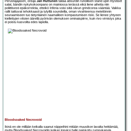
Perustajajäsen, örisijä
Jari Huttunen
taitaa absurdin runollisen stand upin mystiset
salat, bändin nykykokoonpano on mainiossa terässä eikä liene aihetta niin
poliittisesti epäkorrektia, etteikö Inferia voisi siitä siivun grindcorea vääntää. Vaikka
rallit taittuvat tehokkaasti ja tylyillä soundeilla, oman vivahteensa metelöinnin
seuraamiseen tuo tietynlainen naamalleen kompastumisen riski. Se lienee yhtyeen
kiellettyjen vitsien äärellä pyörivän olemuksen ominaispiirre, kuin rivo virnistys joka
ei poistu kasvoilta edes lapiolla.
Bloodsoaked Necrovoid
Ikinä en ole millään keikalla saanut näppeihini mitään muusikon lavalta heittämää,
mutta Bloodsoaked Necrovoidin keikan lopuksi halki paiskottu rumpukapula